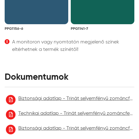
PPG1156-6
PPG1141-7
A monitoron vagy nyomtatón megjelenő színek
eltérhetnek a termék színétől!
Dokumentumok
Biztonsági adatlap - Trinát selyemfényű zománcfesték
Technikai adatlap - Trinát selyemfényű zománcfesték
Biztonsági adatlap - Trinát selyemfényű zománcfesték 2023.02.