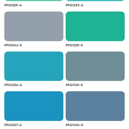
elveszítheti eredeti színét, és sárgás árnyalatot
PPG1229-4
PPG1233-6
kaphat. A sárgulás bekövetkezhet azokon a már
festett felületeken is, amelyek nem kapnak
természetes fényt.
PPG1041-5
PPG1229-5
PPG1236-6
PPG1149-5
PPG1237-6
PPG1160-5