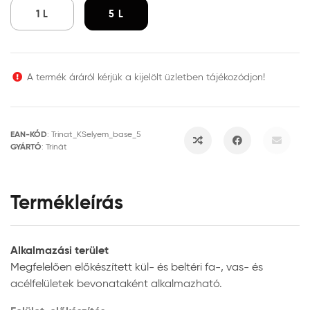
1 L
5 L
A termék áráról kérjük a kijelölt üzletben tájékozódjon!
EAN-KÓD
:
Trinat_KSelyem_base_5
GYÁRTÓ
:
Trinát
Termékleírás
Alkalmazási terület
Megfelelően előkészített kül- és beltéri fa-, vas- és
acélfelületek bevonataként alkalmazható.