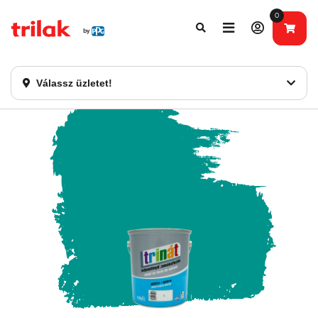
0
Fontos tájékoztatás!
Webshopunk hamarosan bezárásra kerül. Kérjük, új
rendelést már ne adjon le. Köszönjük eddigi bizalmát!
Válassz üzletet!