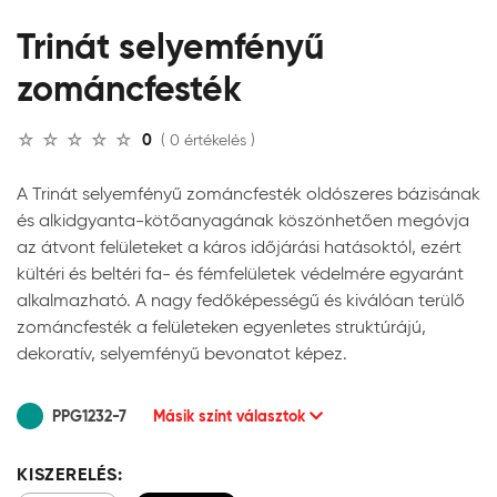
Trinát selyemfényű
zománcfesték
0
( 0 értékelés )
A Trinát selyemfényű zománcfesték oldószeres bázisának
és alkidgyanta-kötőanyagának köszönhetően megóvja
az átvont felületeket a káros időjárási hatásoktól, ezért
kültéri és beltéri fa- és fémfelületek védelmére egyaránt
alkalmazható. A nagy fedőképességű és kiválóan terülő
zománcfesték a felületeken egyenletes struktúrájú,
dekoratív, selyemfényű bevonatot képez.
PPG1232-7
Másik színt választok
KISZERELÉS: