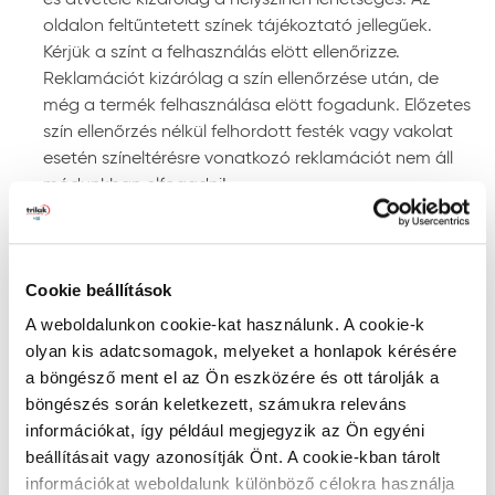
alkalmazásánál kövesse a termékismertetőben
oldalon feltűntetett színek tájékoztató jellegűek.
leírtakat.
Kérjük a színt a felhasználás elött ellenőrizze.
Reklamációt kizárólag a szín ellenőrzése után, de
Felhasználás
még a termék felhasználása elött fogadunk. Előzetes
szín ellenőrzés nélkül felhordott festék vagy vakolat
Anyagelőkészítés, hígítás:
a terméket a feldolgozás
esetén színeltérésre vonatkozó reklamációt nem áll
előtt alaposan keverje fel, illetve bizonyos
módunkban elfogadni!
időközönként festés közben is. A Trinát selyemfényű
zománcfesték felhasználásra kész állapotban kerül
Szín keresése kód szerint
forgalomba, hígítása nem szükséges. Amennyiben
mégis hígításra van szükség, ecsettel történő
RAL, NCS, és PPG Voice of Color színskálákban történő
Cookie beállítások
felhordáshoz max. 2%, préslevegős szóráshoz max.
kereséshez írja be a szín kódját a lenti mezőbe az
10% Trinát szintetikus hígítóval hígítsa. A szerszámok
alábbiak szerint:
A weboldalunkon cookie-kat használunk. A cookie-k
tisztítása és az elcseppenések eltávolítása a
- RAL kód: a RAL szó után szóközzel írjon be 4
olyan kis adatcsomagok, melyeket a honlapok kérésére
megszáradásuk előtt szintetikus hígítóval vagy
számkaraktert (pl. RAL 7001)
a böngésző ment el az Ön eszközére és ott tárolják a
lakkbenzinnel lehetséges.
- NCS kód: az S betű után szóközzel írjon be 4
böngészés során keletkezett, számukra releváns
Felhordás módja:
ecsettel, lakkhengerrel vagy
számkaraktert, kötőjelet, majd további 1 vagy 4 karaktert
információkat, így például megjegyzik az Ön egyéni
szórással. Szóráshoz a szórási paramétereket az
(pl. S 0515-Y60R).
beállításait vagy azonosítják Önt. A cookie-kban tárolt
adott géptípushoz kell beállítani. Irányadó
- PPG Voice of Color kód: PPG kezdettel, szóköz nélkül
információkat weboldalunk különböző célokra használja