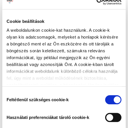
Cookie beállítások
A weboldalunkon cookie-kat használunk. A cookie-k
olyan kis adatcsomagok, melyeket a honlapok kérésére
a böngésző ment el az Ön eszközére és ott tárolják a
böngészés során keletkezett, számukra releváns
információkat, így például megjegyzik az Ön egyéni
beállításait vagy azonosítják Önt. A cookie-kban tárolt
Andor Festékház
információkat weboldalunk különböző célokra használja
1119 Budapest, Andor u. 2
fel, úgy mint a weboldal működésének biztosítása,
Nyitvatartás:
szolgáltatásaink nyújtása, a böngészési élmény javítása,
Hétfő:
07:00 - 17:00
a felhasználók érdeklődésének megfelelő, személyre
Hozzájárulás
Kedd:
07:00 - 17:00
szabott ajánlatok megjelenítése, látogatottsági adatok
Feltétlenül szükséges cookie-k
kiválasztása
Szerda:
07:00 - 17:00
elemzése. A weboldalunk által alkalmazott cookie-k,
Csütörtök:
07:00 - 17:00
különösen a Google Analytics cookie-k működéséről,
Péntek:
07:00 - 17:00
Használati preferenciákat tároló cookie-k
azok letiltásáról az
Adatkezelési tájékoztatóban
Szombat:
07:00 - 13:00
olvashat bővebben. Az "Összes cookie elfogadása”