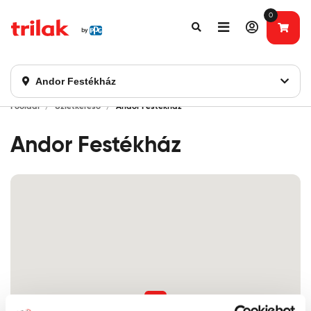
0
Fontos tájékoztatás!
Webshopunk hamarosan bezárásra kerül. Kérjük, új
rendelést már ne adjon le. Köszönjük eddigi bizalmát!
Andor Festékház
Főoldal
Üzletkereső
Andor Festékház
Andor Festékház