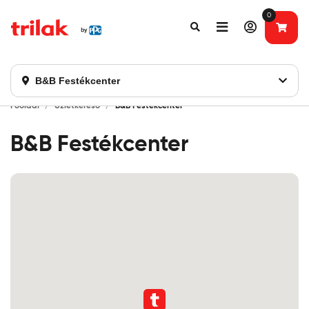
0
Fontos tájékoztatás!
Webshopunk hamarosan bezárásra kerül. Kérjük, új
rendelést már ne adjon le. Köszönjük eddigi bizalmát!
B&B Festékcenter
Főoldal
Üzletkereső
B&B Festékcenter
B&B Festékcenter