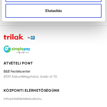
Elutasítás
KEZDŐLAP
ÁTVÉTELI PONT
B&B Festékcenter
6100 Kiskunfélegyháza, Izsáki út 10.
KÖZPONTI ELÉRHETŐSÉGÜNK
info@trilakfestekstudio.hu