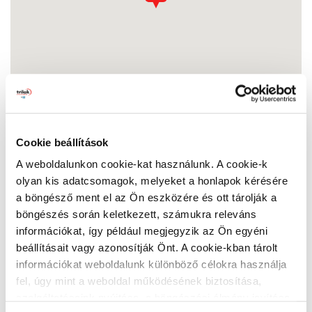
Cookie beállítások
A weboldalunkon cookie-kat használunk. A cookie-k
B&B Festékcenter
olyan kis adatcsomagok, melyeket a honlapok kérésére
6100 Kiskunfélegyháza, Izsáki út 10.
a böngésző ment el az Ön eszközére és ott tárolják a
Nyitvatartás:
böngészés során keletkezett, számukra releváns
Hétfő:
07:00 - 17:00
információkat, így például megjegyzik az Ön egyéni
Kedd:
07:00 - 17:00
beállításait vagy azonosítják Önt. A cookie-kban tárolt
Szerda:
07:00 - 17:00
információkat weboldalunk különböző célokra használja
Csütörtök:
07:00 - 17:00
fel, úgy mint a weboldal működésének biztosítása,
Péntek:
07:00 - 17:00
szolgáltatásaink nyújtása, a böngészési élmény javítása,
Szombat:
07:00 - 12:00