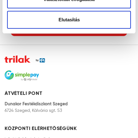
Parkolás
Elutasítás
KEZDŐLAP
ÁTVÉTELI PONT
Dunakor Festékdiszkont Szeged
6724 Szeged, Kálvária sgt. 53
KÖZPONTI ELÉRHETŐSÉGÜNK