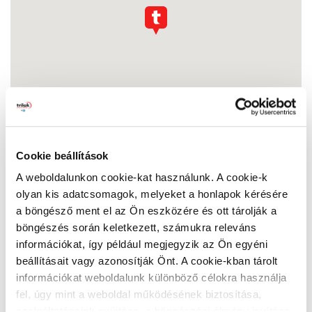
Cookie beállítások
A weboldalunkon cookie-kat használunk. A cookie-k
olyan kis adatcsomagok, melyeket a honlapok kérésére
Dunakor Festékdiszkont Szeged
a böngésző ment el az Ön eszközére és ott tárolják a
6724 Szeged, Kálvária sgt. 53
Nyitvatartás:
böngészés során keletkezett, számukra releváns
információkat, így például megjegyzik az Ön egyéni
Hétfő:
07:00 - 17:00
beállításait vagy azonosítják Önt. A cookie-kban tárolt
Kedd:
07:00 - 17:00
információkat weboldalunk különböző célokra használja
Szerda:
07:00 - 17:00
fel, úgy mint a weboldal működésének biztosítása,
Csütörtök:
07:00 - 17:00
Péntek:
07:00 - 17:00
szolgáltatásaink nyújtása, a böngészési élmény javítása,