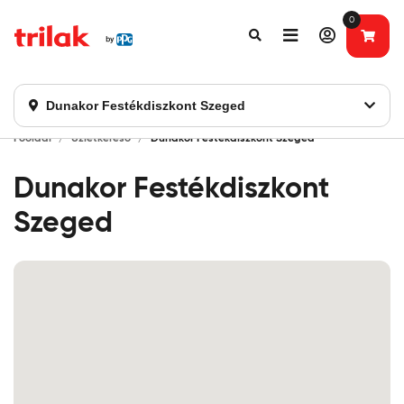
0
Fontos tájékoztatás!
Webshopunk hamarosan bezárásra kerül. Kérjük, új
rendelést már ne adjon le. Köszönjük eddigi bizalmát!
Dunakor Festékdiszkont Szeged
Főoldal
Üzletkereső
Dunakor Festékdiszkont Szeged
Dunakor Festékdiszkont
Szeged