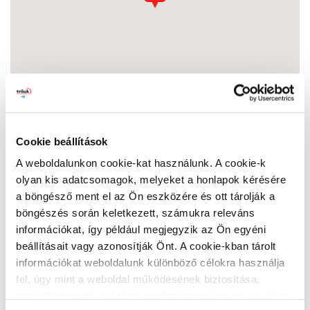
Cookie beállítások
A weboldalunkon cookie-kat használunk. A cookie-k
Festék Centrum Eger
olyan kis adatcsomagok, melyeket a honlapok kérésére
3300 Eger, Sas u. 94
a böngésző ment el az Ön eszközére és ott tárolják a
Nyitvatartás:
böngészés során keletkezett, számukra releváns
Hétfő:
07:00 - 17:00
információkat, így például megjegyzik az Ön egyéni
Kedd:
07:00 - 17:00
beállításait vagy azonosítják Önt. A cookie-kban tárolt
Szerda:
07:00 - 17:00
információkat weboldalunk különböző célokra használja
Csütörtök:
07:00 - 17:00
fel, úgy mint a weboldal működésének biztosítása,
Péntek:
07:00 - 17:00
szolgáltatásaink nyújtása, a böngészési élmény javítása,
Szombat:
07:00 - 12:00