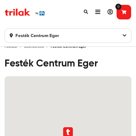
0
Fontos tájékoztatás!
Webshopunk hamarosan bezárásra kerül. Kérjük, új
rendelést már ne adjon le. Köszönjük eddigi bizalmát!
Festék Centrum Eger
Főoldal
Üzletkereső
Festék Centrum Eger
Festék Centrum Eger