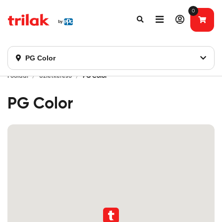
0
Fontos tájékoztatás!
Webshopunk hamarosan bezárásra kerül. Kérjük, új
rendelést már ne adjon le. Köszönjük eddigi bizalmát!
PG Color
Főoldal
Üzletkereső
PG Color
PG Color