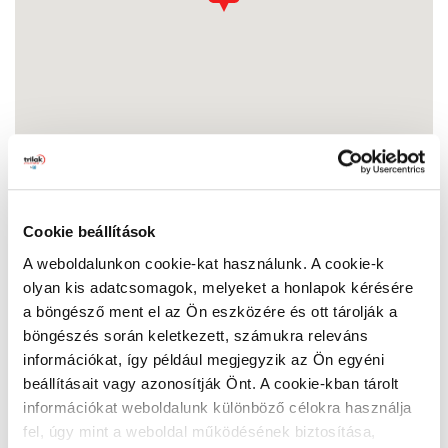
Cookie beállítások
PG Color
A weboldalunkon cookie-kat használunk. A cookie-k
9400 Sopron, Kőszegi út 6.
Nyitvatartás:
olyan kis adatcsomagok, melyeket a honlapok kérésére
a böngésző ment el az Ön eszközére és ott tárolják a
Hétfő:
07:00 - 17:00
böngészés során keletkezett, számukra releváns
Kedd:
07:00 - 17:00
információkat, így például megjegyzik az Ön egyéni
Szerda:
07:00 - 17:00
beállításait vagy azonosítják Önt. A cookie-kban tárolt
Csütörtök:
07:00 - 17:00
információkat weboldalunk különböző célokra használja
Péntek:
07:00 - 17:00
fel, úgy mint a weboldal működésének biztosítása,
Szombat:
07:00 - 12:30