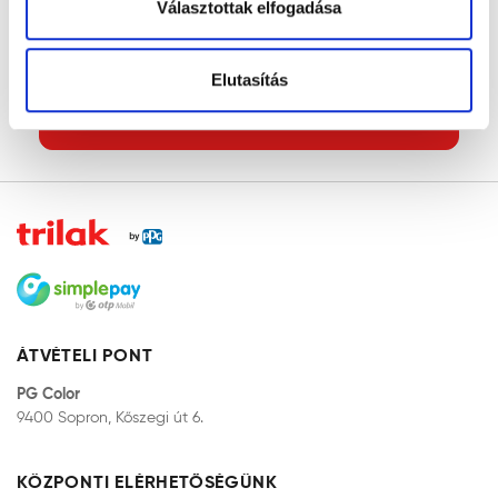
Választottak elfogadása
Kávé, üdítő
Elutasítás
KEZDŐLAP
ÁTVÉTELI PONT
PG Color
9400 Sopron, Kőszegi út 6.
KÖZPONTI ELÉRHETŐSÉGÜNK