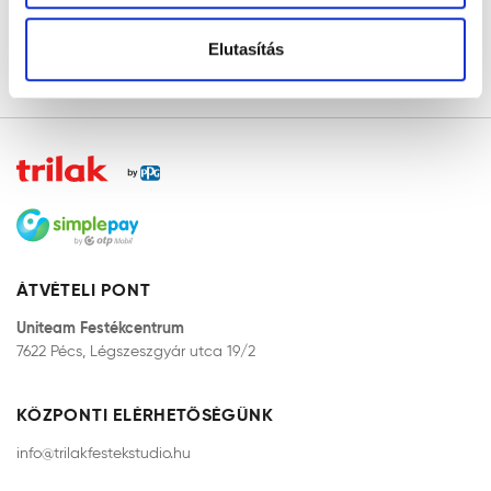
Elutasítás
KEZDŐLAP
ÁTVÉTELI PONT
Uniteam Festékcentrum
7622 Pécs, Légszeszgyár utca 19/2
KÖZPONTI ELÉRHETŐSÉGÜNK
info@trilakfestekstudio.hu