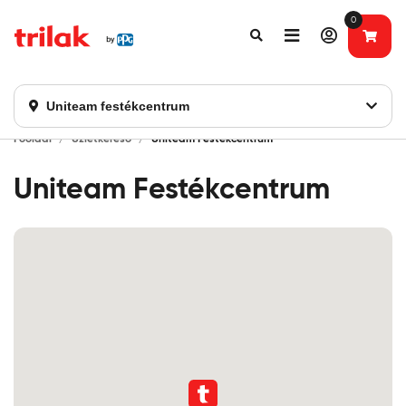
0
Fontos tájékoztatás!
Webshopunk hamarosan bezárásra kerül. Kérjük, új
rendelést már ne adjon le. Köszönjük eddigi bizalmát!
Uniteam festékcentrum
Főoldal
Üzletkereső
Uniteam Festékcentrum
Uniteam Festékcentrum