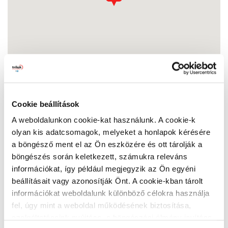
Cookie beállítások
A weboldalunkon cookie-kat használunk. A cookie-k
Uniteam festékcentrum
olyan kis adatcsomagok, melyeket a honlapok kérésére
7622 Pécs, Légszeszgyár utca 19/2
a böngésző ment el az Ön eszközére és ott tárolják a
Nyitvatartás:
böngészés során keletkezett, számukra releváns
Hétfő:
07:00 - 16:30
információkat, így például megjegyzik az Ön egyéni
Kedd:
07:00 - 16:30
beállításait vagy azonosítják Önt. A cookie-kban tárolt
Szerda:
07:00 - 16:30
információkat weboldalunk különböző célokra használja
Csütörtök:
07:00 - 16:30
fel, úgy mint a weboldal működésének biztosítása,
Péntek:
07:00 - 16:30
szolgáltatásaink nyújtása, a böngészési élmény javítása,
Szombat:
07:00 - 12:30