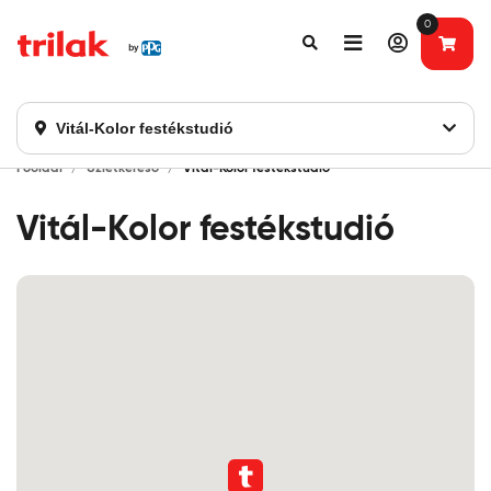
0
Fontos tájékoztatás!
Webshopunk hamarosan bezárásra kerül. Kérjük, új
rendelést már ne adjon le. Köszönjük eddigi bizalmát!
Vitál-Kolor festékstudió
Főoldal
Üzletkereső
Vitál-Kolor festékstudió
Vitál-Kolor festékstudió