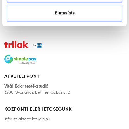
Elutasítás
KEZDŐLAP
ÁTVÉTELI PONT
Vitál-Kolor festékstudió
3200 Gyöngyös, Bethlen Gábor u. 2
KÖZPONTI ELÉRHETŐSÉGÜNK
info@trilakfestekstudio.hu