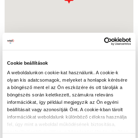
Cookie beállítások
A weboldalunkon cookie-kat használunk. A cookie-k
Vitál-Kolor festékstudió
olyan kis adatcsomagok, melyeket a honlapok kérésére
3200 Gyöngyös, Bethlen Gábor u. 2
a böngésző ment el az Ön eszközére és ott tárolják a
Nyitvatartás:
böngészés során keletkezett, számukra releváns
Hétfő:
07:00 - 17:00
információkat, így például megjegyzik az Ön egyéni
Kedd:
07:00 - 17:00
beállításait vagy azonosítják Önt. A cookie-kban tárolt
Szerda:
07:00 - 17:00
információkat weboldalunk különböző célokra használja
Csütörtök:
07:00 - 17:00
fel, úgy mint a weboldal működésének biztosítása,
Péntek:
07:00 - 17:00
szolgáltatásaink nyújtása, a böngészési élmény javítása,
Szombat:
07:00 - 12:00