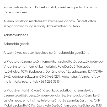
során automatizált döntéshozatal, ideértve a profilalkotást is,
történik-e: nem.
A jelen pontban részletezett személyes adatok Érintett általi
szolgáltatására jogszabályi kötelezettség áll fenn.
Adattovábbítás
Adatfeldolgozók
A személyes adatok kezelése során adatfeldolgozóként
a Piacteret üzemeltető informatikai szolgáltatót vesszük igénybe:
Virgo Systems Informatikai Korlátolt Felelősségű Társaság
(székhelye: 1074 Budapest, Dohány utca 12., adószám: 12497278-
2-42; cégjegyzékszám: 01-09-689231, web: https://virgo.hu/, e-
mail: info@virgo.hu, tel: +36 1 266 3519);
a Piactéren történő vásárlással kapcsolatban a SimplePay
üzemeltetetőjét vesszük igénybe, aki részére továbbításra kerül
az Ön neve, email címe, telefonszáma és számlázási címe: OTP
Mobil Szolgáltató Korlátolt Felelősségű Társaság (székhelye: 1138