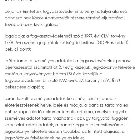
célja: az Érintettek fogyasztóvédelmi törvény hatálya alá eső
panaszainak Közös Adatkezelők részére történő eljuttatása,
továbbá ezek kivizsgálása;
jogalapja: a fogyasztóvédelemről szóló 1997. évi CLV. törvény
17/A. §-a szerinti jogi kötelezettség teljesítése (GDPR 6. cikk (1)
bek. c) pont);
időtartama: a személyes adatokat a fogyasztóvédelmi panasz
beérkezésétől számított öt (5) évig kezeljük, jegyzőkönyv felvétele
esetén a jegyzőkönyvet három (3) évig kezeljük a
fogyasztóvédelemről szóló 1997. évi CLV. törvény 17/A. § (7)
bekezdése alapján;
során kezelt személyes adatok köre: név, lakcím, panasz
előterjesztésének helye, ideje és módja, a panasz tartalma és
ahhoz kapcsolódó dokumentumok tartalma, amelyek egyéb
személyes adatot tartalmazhatnak az ügy tárgyától függően,
kapcsolattartási adatok, a panasz egyedi azonosítószáma,
jegyzőkönyv felvétele esetén továbbá az Érintett aláírása, a
jegyzőkönyv felvételének helye és ideje;