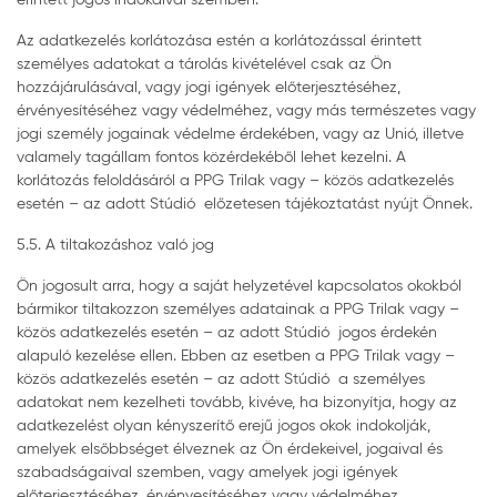
Az adatkezelés korlátozása estén a korlátozással érintett
személyes adatokat a tárolás kivételével csak az Ön
hozzájárulásával, vagy jogi igények előterjesztéséhez,
érvényesítéséhez vagy védelméhez, vagy más természetes vagy
jogi személy jogainak védelme érdekében, vagy az Unió, illetve
valamely tagállam fontos közérdekéből lehet kezelni. A
korlátozás feloldásáról a PPG Trilak vagy – közös adatkezelés
esetén – az adott Stúdió előzetesen tájékoztatást nyújt Önnek.
5.5. A tiltakozáshoz való jog
Ön jogosult arra, hogy a saját helyzetével kapcsolatos okokból
bármikor tiltakozzon személyes adatainak a PPG Trilak vagy –
közös adatkezelés esetén – az adott Stúdió jogos érdekén
alapuló kezelése ellen. Ebben az esetben a PPG Trilak vagy –
közös adatkezelés esetén – az adott Stúdió a személyes
adatokat nem kezelheti tovább, kivéve, ha bizonyítja, hogy az
adatkezelést olyan kényszerítő erejű jogos okok indokolják,
amelyek elsőbbséget élveznek az Ön érdekeivel, jogaival és
szabadságaival szemben, vagy amelyek jogi igények
előterjesztéséhez, érvényesítéséhez vagy védelméhez