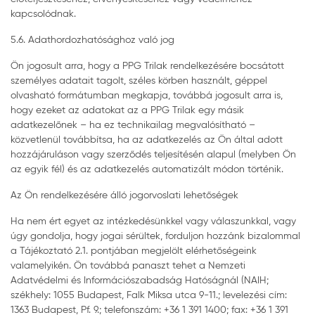
kapcsolódnak.
5.6. Adathordozhatósághoz való jog
Ön jogosult arra, hogy a PPG Trilak rendelkezésére bocsátott
személyes adatait tagolt, széles körben használt, géppel
olvasható formátumban megkapja, továbbá jogosult arra is,
hogy ezeket az adatokat az a PPG Trilak egy másik
adatkezelőnek – ha ez technikailag megvalósítható –
közvetlenül továbbítsa, ha az adatkezelés az Ön által adott
hozzájáruláson vagy szerződés teljesítésén alapul (melyben Ön
az egyik fél) és az adatkezelés automatizált módon történik.
Az Ön rendelkezésére álló jogorvoslati lehetőségek
Ha nem ért egyet az intézkedésünkkel vagy válaszunkkal, vagy
úgy gondolja, hogy jogai sérültek, forduljon hozzánk bizalommal
a Tájékoztató 2.1. pontjában megjelölt elérhetőségeink
valamelyikén. Ön továbbá panaszt tehet a Nemzeti
Adatvédelmi és Információszabadság Hatóságnál (NAIH;
székhely: 1055 Budapest, Falk Miksa utca 9-11.; levelezési cím:
1363 Budapest, Pf. 9.; telefonszám: +36 1 391 1400; fax: +36 1 391