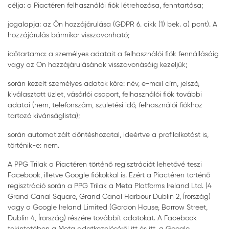
célja: a Piactéren felhasználói fiók létrehozása, fenntartása;
jogalapja: az Ön hozzájárulása (GDPR 6. cikk (1) bek. a) pont). A
hozzájárulás bármikor visszavonható;
időtartama: a személyes adatait a felhasználói fiók fennállásáig
vagy az Ön hozzájárulásának visszavonásáig kezeljük;
során kezelt személyes adatok köre: név, e-mail cím, jelszó,
kiválasztott üzlet, vásárlói csoport, felhasználói fiók további
adatai (nem, telefonszám, születési idő, felhasználói fiókhoz
tartozó kívánságlista);
során automatizált döntéshozatal, ideértve a profilalkotást is,
történik-e: nem.
A PPG Trilak a Piactéren történő regisztrációt lehetővé teszi
Facebook, illetve Google fiókokkal is. Ezért a Piactéren történő
regisztráció során a PPG Trilak a Meta Platforms Ireland Ltd. (4
Grand Canal Square, Grand Canal Harbour Dublin 2, Írország)
vagy a Google Ireland Limited (Gordon House, Barrow Street,
Dublin 4, Írország) részére továbbít adatokat. A Facebook
tekintetében a Meta adatkezeléséről itt és itt, a Google