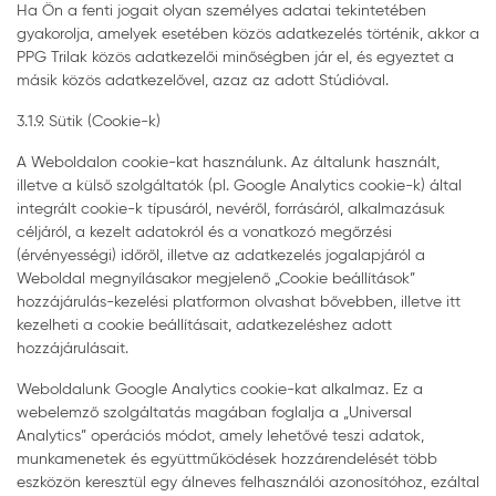
Ha Ön a fenti jogait olyan személyes adatai tekintetében
gyakorolja, amelyek esetében közös adatkezelés történik, akkor a
PPG Trilak közös adatkezelői minőségben jár el, és egyeztet a
másik közös adatkezelővel, azaz az adott Stúdióval.
3.1.9. Sütik (Cookie-k)
A Weboldalon cookie-kat használunk. Az általunk használt,
illetve a külső szolgáltatók (pl. Google Analytics cookie-k) által
integrált cookie-k típusáról, nevéről, forrásáról, alkalmazásuk
céljáról, a kezelt adatokról és a vonatkozó megőrzési
(érvényességi) időről, illetve az adatkezelés jogalapjáról a
Weboldal megnyílásakor megjelenő „Cookie beállítások”
hozzájárulás-kezelési platformon olvashat bővebben, illetve itt
kezelheti a cookie beállításait, adatkezeléshez adott
hozzájárulásait.
Weboldalunk Google Analytics cookie-kat alkalmaz. Ez a
webelemző szolgáltatás magában foglalja a „Universal
Analytics” operációs módot, amely lehetővé teszi adatok,
munkamenetek és együttműködések hozzárendelését több
eszközön keresztül egy álneves felhasználói azonosítóhoz, ezáltal