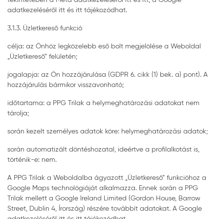
adatkezeléséről itt és itt tájékozódhat.
3.1.3. Üzletkereső funkció
célja: az Önhöz legközelebb eső bolt megjelölése a Weboldal
„Üzletkereső” felületén;
jogalapja: az Ön hozzájárulása (GDPR 6. cikk (1) bek. a) pont). A
hozzájárulás bármikor visszavonható;
időtartama: a PPG Trilak a helymeghatározási adatokat nem
tárolja;
során kezelt személyes adatok köre: helymeghatározási adatok;
során automatizált döntéshozatal, ideértve a profilalkotást is,
történik-e: nem.
A PPG Trilak a Weboldalba ágyazott „Üzletkereső” funkcióhoz a
Google Maps technológiáját alkalmazza. Ennek során a PPG
Trilak mellett a Google Ireland Limited (Gordon House, Barrow
Street, Dublin 4, Írország) részére továbbít adatokat. A Google
adatkezeléséről itt és itt tájékozódhat.