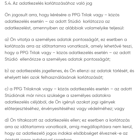
5.4. Az adatkezelés korlátozásához való jog
Ön jogosult arra, hogy kérésére a PPG Trilak vagy – közös
adatkezelés esetén – az adott Stúdió korlátozza az
adatkezelést, amennyiben az alábbiak valamelyike teljesül:
a) Ön vitatja a személyes adatok pontosságát, ez esetben a
korlátozás arra az időtartamra vonatkozik, amely lehetővé teszi,
hogy a PPG Trilak vagy – közös adatkezelés esetén – az adott
Stúdió ellenőrizze a személyes adatok pontosságát;
b) az adatkezelés jogellenes, és Ön ellenzi az adatok törlését, és
ehelyett kéri azok felhasználásának korlátozását;
c) a PPG Trilaknak vagy – közös adatkezelés esetén – az adott
Stúdiónak már nincs szüksége a személyes adatokra
adatkezelés céljából, de Ön igényli azokat jogi igények
előterjesztéséhez, érvényesítéséhez vagy védelméhez; vagy
d) Ön tiltakozott az adatkezelés ellen; ez esetben a korlátozás
arra az időtartamra vonatkozik, amíg megállapításra nem kerül,
hogy az adatkezelő jogos indokai elsőbbséget élveznek-e az
érintett jogos indokaival szemben.