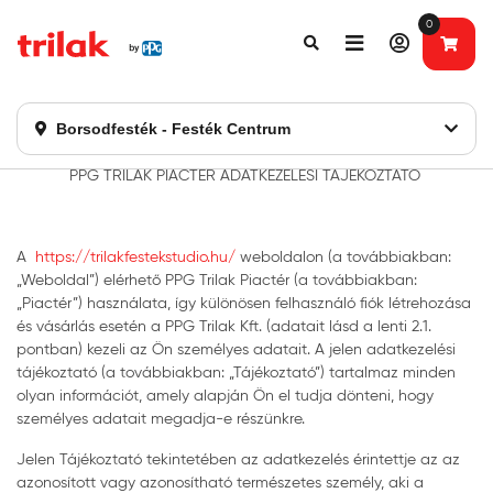
0
Fontos tájékoztatás!
Webshopunk hamarosan bezárásra kerül. Kérjük, új
rendelést már ne adjon le. Köszönjük eddigi bizalmát!
Borsodfesték - Festék Centrum
PPG TRILAK PIACTÉR ADATKEZELÉSI TÁJÉKOZTATÓ
A
https://trilakfestekstudio.hu/
weboldalon (a továbbiakban:
„Weboldal”) elérhető PPG Trilak Piactér (a továbbiakban:
„Piactér”) használata, így különösen felhasználó fiók létrehozása
és vásárlás esetén a PPG Trilak Kft. (adatait lásd a lenti 2.1.
pontban) kezeli az Ön személyes adatait. A jelen adatkezelési
tájékoztató (a továbbiakban: „Tájékoztató”) tartalmaz minden
olyan információt, amely alapján Ön el tudja dönteni, hogy
személyes adatait megadja-e részünkre.
Jelen Tájékoztató tekintetében az adatkezelés érintettje az az
azonosított vagy azonosítható természetes személy, aki a