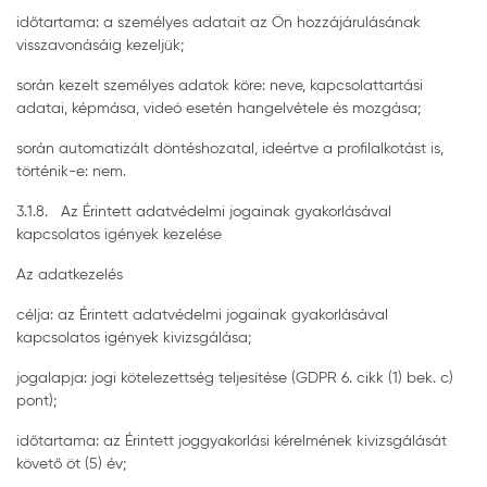
időtartama: a személyes adatait az Ön hozzájárulásának
visszavonásáig kezeljük;
során kezelt személyes adatok köre: neve, kapcsolattartási
adatai, képmása, videó esetén hangelvétele és mozgása;
során automatizált döntéshozatal, ideértve a profilalkotást is,
történik-e: nem.
3.1.8. Az Érintett adatvédelmi jogainak gyakorlásával
kapcsolatos igények kezelése
Az adatkezelés
célja: az Érintett adatvédelmi jogainak gyakorlásával
kapcsolatos igények kivizsgálása;
jogalapja: jogi kötelezettség teljesítése (GDPR 6. cikk (1) bek. c)
pont);
időtartama: az Érintett joggyakorlási kérelmének kivizsgálását
követő öt (5) év;