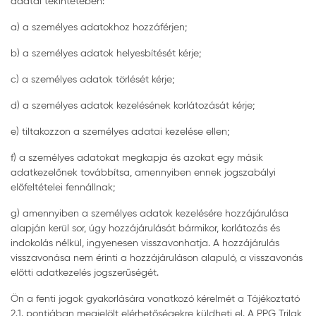
adatai tekintetében:
a) a személyes adatokhoz hozzáférjen;
b) a személyes adatok helyesbítését kérje;
c) a személyes adatok törlését kérje;
d) a személyes adatok kezelésének korlátozását kérje;
e) tiltakozzon a személyes adatai kezelése ellen;
f) a személyes adatokat megkapja és azokat egy másik
adatkezelőnek továbbítsa, amennyiben ennek jogszabályi
előfeltételei fennállnak;
g) amennyiben a személyes adatok kezelésére hozzájárulása
alapján kerül sor, úgy hozzájárulását bármikor, korlátozás és
indokolás nélkül, ingyenesen visszavonhatja. A hozzájárulás
visszavonása nem érinti a hozzájáruláson alapuló, a visszavonás
előtti adatkezelés jogszerűségét.
Ön a fenti jogok gyakorlására vonatkozó kérelmét a Tájékoztató
2.1. pontjában megjelölt elérhetőségekre küldheti el. A PPG Trilak