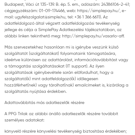
Budapest, Váci út 135-139. B. ép. 5. em., adószám: 24386106-2-41;
cégjegyzékszám: 01-09-174466, web: https://simplepay.hu/, e-
mail: ugyfelszolgalat@simple.hu, tel: +36 1 366 6611). Az
adatfeldolgozó által végzett adatfeldolgozási tevékenység
jellege és célja a SimplePay Adatkezelési tájékoztatóban, az
alábbi linken tekinthető meg: http://simplepay.hu/vasarlo-aff.
Más szervezetekhez hasonlóan mi is igénybe veszünk külső
szolgáltatót (szolgáltatókat) folyamataink támogatására,
ideértve különösen az adattárolást, információtovábbítást vagy
a támogatási szolgáltatásokat (IT support). Az ilyen
szolgáltatások igénybevétele során előfordulhat, hogy a
szolgáltató(k) mint adatfeldolgozó(k) időlegesen
hozzáférhet(nek) vagy tárolhat(nak) emailcímeket is, kizárólag a
szolgáltatás nyújtása érdekben.
Adattovábbítás más adatkezelők részére
A PPG Trilak az alábbi önálló adatkezelők részére továbbít
személyes adatokat:
könyvelő részére könyvelési tevékenység biztosítása érdekében;