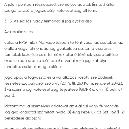
A jelen pontban részletezett személyes adatok Érintett általi
szolgáltatására jogszabályi kötelezettség áll fenn.
3.1.5. Az elállási vagy felmondási jog gyakorlása
Az adatkezelés
célja: a PPG Trilak Márkaboltokban történt vásárlás esetében az
elállási vagy felmondási jog gyakorlása esetén a visszárus
termékek kezelése és a termékek ellenértékének visszatérítése
(kapcsolódó számla kiállítása) a vonatkozó jogszabályi
rendelkezéseknek megfelelően;
jogalapja: a fogyasztó és a vállalkozás közötti szerződések
részletes szabályairól szóló 45/2014. (II. 26.) Korm. rendelet 20-23.
§-a szerinti jogi kötelezettség teljesítése (GDPR 6. cikk (1) bek. c)
pont);
időtartama: a személyes adatokat az elállási vagy felmondási
jog gyakorlásától számított nyolc (8) évig kezeljük az Szt. 169. § (2)
bekezdése alapján;
során kezelt személyes adatok köre: név, elektronikus levelezési