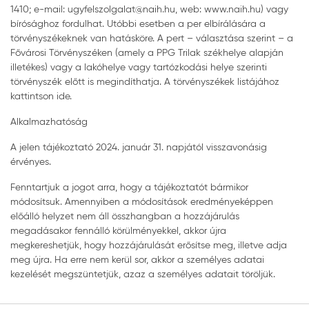
1410; e-mail: ugyfelszolgalat@naih.hu, web: www.naih.hu) vagy
bírósághoz fordulhat. Utóbbi esetben a per elbírálására a
törvényszékeknek van hatásköre. A pert – választása szerint – a
Fővárosi Törvényszéken (amely a PPG Trilak székhelye alapján
illetékes) vagy a lakóhelye vagy tartózkodási helye szerinti
törvényszék előtt is megindíthatja. A törvényszékek listájához
kattintson ide.
Alkalmazhatóság
A jelen tájékoztató 2024. január 31. napjától visszavonásig
érvényes.
Fenntartjuk a jogot arra, hogy a tájékoztatót bármikor
módosítsuk. Amennyiben a módosítások eredményeképpen
előálló helyzet nem áll összhangban a hozzájárulás
megadásakor fennálló körülményekkel, akkor újra
megkereshetjük, hogy hozzájárulását erősítse meg, illetve adja
meg újra. Ha erre nem kerül sor, akkor a személyes adatai
kezelését megszüntetjük, azaz a személyes adatait töröljük.