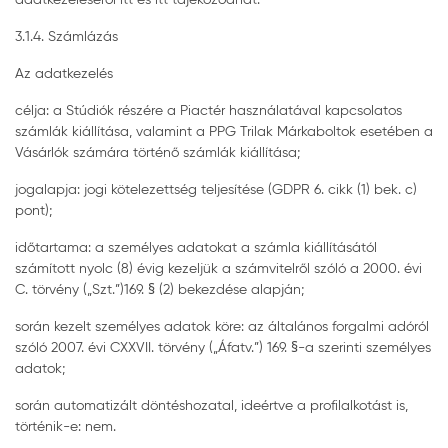
3.1.4. Számlázás
Az adatkezelés
célja: a Stúdiók részére a Piactér használatával kapcsolatos
számlák kiállítása, valamint a PPG Trilak Márkaboltok esetében a
Vásárlók számára történő számlák kiállítása;
jogalapja: jogi kötelezettség teljesítése (GDPR 6. cikk (1) bek. c)
pont);
időtartama: a személyes adatokat a számla kiállításától
számított nyolc (8) évig kezeljük a számvitelről szóló a 2000. évi
C. törvény („Szt.”)169. § (2) bekezdése alapján;
során kezelt személyes adatok köre: az általános forgalmi adóról
szóló 2007. évi CXXVII. törvény („Áfatv.”) 169. §-a szerinti személyes
adatok;
során automatizált döntéshozatal, ideértve a profilalkotást is,
történik-e: nem.