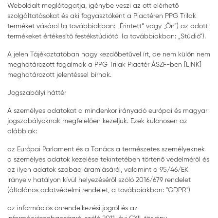
Weboldalt meglátogatja, igénybe veszi az ott elérhető
szolgáltatásokat és aki fogyasztóként a Piactéren PPG Trilak
terméket vásárol (a továbbiakban: „Érintett” vagy „Ön”) az adott
termékeket értékesítő festékstúdiótól (a továbbiakban: „Stúdió”).
A jelen Tájékoztatóban nagy kezdőbetűvel írt, de nem külön nem
meghatározott fogalmak a PPG Trilak Piactér ÁSZF-ben [LINK]
meghatározott jelentéssel bírnak.
Jogszabályi háttér
A személyes adatokat a mindenkor irányadó európai és magyar
jogszabályoknak megfelelően kezeljük. Ezek különösen az
alábbiak:
az Európai Parlament és a Tanács a természetes személyeknek
a személyes adatok kezelése tekintetében történő védelméről és
az ilyen adatok szabad áramlásáról, valamint a 95/46/EK
irányelv hatályon kívül helyezéséről szóló 2016/679 rendelet
(általános adatvédelmi rendelet, a továbbiakban: "GDPR")
az információs önrendelkezési jogról és az