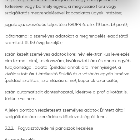
törlésével vagy bármely egyéb, a megvásárolt áru vagy
szolgáltatás megrendelésével kapcsolatos ügyek intézése;
jogalapja: szerződés teljesítése (GDPR 6. cikk (1) bek. b) pont);
időtartama: a személyes adatokat a megrendelés leadásától
számított öt (5) évig kezeljük;
során kezelt személyes adatok köre: név, elektronikus levelezési
cím (e-mail cím), telefonszám, kiválasztott áru és annak egyéb
tulajdonságai, adatai (például annak ára, mennyisége), a
kiválasztott árut értékesítő Stúdió és a vásárlás egyéb ismérve
(például szállítási, számlázási címe), kuponok azonosítói;
során automatizált döntéshozatal, ideértve a profilalkotást is,
történik-e: nem.
A jelen pontban részletezett személyes adatok Érintett általi
szolgáltatására szerződéses kötelezettség áll fenn.
3.2.2. Fogyasztóvédelmi panaszok kezelése
Az adatkezelés