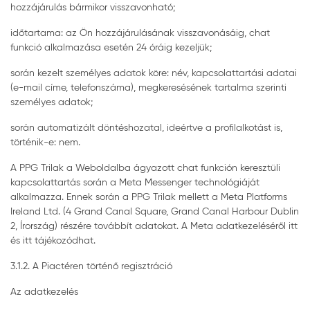
hozzájárulás bármikor visszavonható;
időtartama: az Ön hozzájárulásának visszavonásáig, chat
funkció alkalmazása esetén 24 óráig kezeljük;
során kezelt személyes adatok köre: név, kapcsolattartási adatai
(e-mail címe, telefonszáma), megkeresésének tartalma szerinti
személyes adatok;
során automatizált döntéshozatal, ideértve a profilalkotást is,
történik-e: nem.
A PPG Trilak a Weboldalba ágyazott chat funkción keresztüli
kapcsolattartás során a Meta Messenger technológiáját
alkalmazza. Ennek során a PPG Trilak mellett a Meta Platforms
Ireland Ltd. (4 Grand Canal Square, Grand Canal Harbour Dublin
2, Írország) részére továbbít adatokat. A Meta adatkezeléséről itt
és itt tájékozódhat.
3.1.2. A Piactéren történő regisztráció
Az adatkezelés