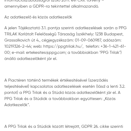
információszabadságról szóló 2011. évi CXII. törvény –
amennyiben a GDPR-ra tekintettel alkalmazandó.
Az adatkezelő és közös adatkezelők
A jelen Tájékoztató 3.1. pontja szerinti adatkezelések során a PPG
TRILAK Korlátolt Felelősségű Társaság (székhely: 1238 Budapest,
Grassalkovich út 4., cégjegyzékszám: 01-09-060987, adószám:
10219326-2-44; web: https://ppgtrilak.hu/, telefon: +36-1-421-61-
00; e-mail: ertekesites@ppg.com; a továbbiakban "PPG Trilak")
önálló adatkezelőként jár el.
A Piactéren történő termékek értékesítésével (szerződés
teljesítésével) kapcsolatos adatkezelések esetén (lásd a lenti 3.2.
pontot) a PPG Trilak és a Stúdió közös adatkezelőként jár el. A
PPG Trilak és a Stúdiók a továbbiakban együttesen: „Közös
Adatkezelők”.
A PPG Trilak és a Stúdiók között létrejött, GDPR 26. cikke szerinti