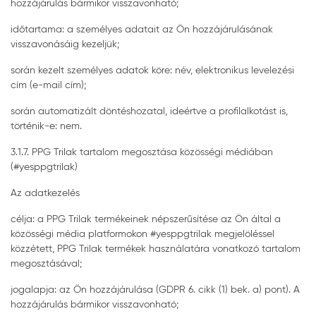
hozzájárulás bármikor visszavonható;
időtartama: a személyes adatait az Ön hozzájárulásának
visszavonásáig kezeljük;
során kezelt személyes adatok köre: név, elektronikus levelezési
cím (e-mail cím);
során automatizált döntéshozatal, ideértve a profilalkotást is,
történik-e: nem.
3.1.7. PPG Trilak tartalom megosztása közösségi médiában
(#yesppgtrilak)
Az adatkezelés
célja: a PPG Trilak termékeinek népszerűsítése az Ön által a
közösségi média platformokon #yesppgtrilak megjelöléssel
közzétett, PPG Trilak termékek használatára vonatkozó tartalom
megosztásával;
jogalapja: az Ön hozzájárulása (GDPR 6. cikk (1) bek. a) pont). A
hozzájárulás bármikor visszavonható;