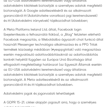
az EU-USA adatvédelmi keretrendszer) vagy általános
adatvédelmi kikötések biztosítják a személyes adatok megfelelő
biztonságát. A Google adatkezeléséről és az alkalmazott
garanciákról itt (Adatátvitelre vonatkozó jogi keretrendszerek)
és itt (Adatvédelmi irányelvek) tájékozódhat bővebben;
A Meta Platforms Ireland Ltd. általi, Facebook login
(bejelentkezés a felhasználói fiókba), a „Blog” felületen elérhető
Facebook megosztás, a Weboldalba ágyazott chat funkció által
használt Messenger technológia alkalmazása és a PPG Trilak
termékek közösségi médiában (#yesppgtrilak) való megosztása
esetén megvalósuló adattovábbításoknál az adattovábbítás
konkrét helyétől függően az Európai Unió Bizottsága által
elfogadott megfelelőségi határozat (az Egyesült Államok esetén
az EU-USA adatvédelmi keretrendszer) vagy általános
adatvédelmi kikötések biztosítják a személyes adatok megfelelő
biztonságát. A Meta adatkezeléséről és az alkalmazott
garanciákról itt és itt tájékozódhat bővebben.
Adatvédelmi jogok és jogorvoslati lehetőségek
A GDPR 15-21. cikkei alapján jogosult arra, hogy a személyes