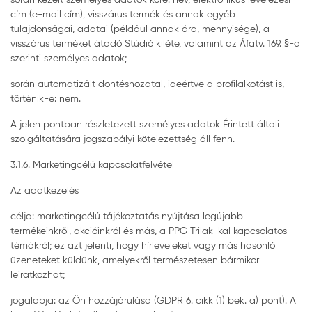
cím (e-mail cím), visszárus termék és annak egyéb
tulajdonságai, adatai (például annak ára, mennyisége), a
visszárus terméket átadó Stúdió kiléte, valamint az Áfatv. 169. §-a
szerinti személyes adatok;
során automatizált döntéshozatal, ideértve a profilalkotást is,
történik-e: nem.
A jelen pontban részletezett személyes adatok Érintett általi
szolgáltatására jogszabályi kötelezettség áll fenn.
3.1.6. Marketingcélú kapcsolatfelvétel
Az adatkezelés
célja: marketingcélú tájékoztatás nyújtása legújabb
termékeinkről, akcióinkról és más, a PPG Trilak-kal kapcsolatos
témákról; ez azt jelenti, hogy hírleveleket vagy más hasonló
üzeneteket küldünk, amelyekről természetesen bármikor
leiratkozhat;
jogalapja: az Ön hozzájárulása (GDPR 6. cikk (1) bek. a) pont). A