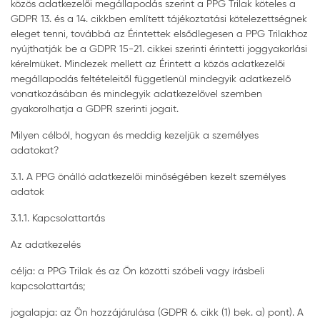
közös adatkezelői megállapodás szerint a PPG Trilak köteles a
GDPR 13. és a 14. cikkben említett tájékoztatási kötelezettségnek
eleget tenni, továbbá az Érintettek elsődlegesen a PPG Trilakhoz
nyújthatják be a GDPR 15-21. cikkei szerinti érintetti joggyakorlási
kérelmüket. Mindezek mellett az Érintett a közös adatkezelői
megállapodás feltételeitől függetlenül mindegyik adatkezelő
vonatkozásában és mindegyik adatkezelővel szemben
gyakorolhatja a GDPR szerinti jogait.
Milyen célból, hogyan és meddig kezeljük a személyes
adatokat?
3.1. A PPG önálló adatkezelői minőségében kezelt személyes
adatok
3.1.1. Kapcsolattartás
Az adatkezelés
célja: a PPG Trilak és az Ön közötti szóbeli vagy írásbeli
kapcsolattartás;
jogalapja: az Ön hozzájárulása (GDPR 6. cikk (1) bek. a) pont). A