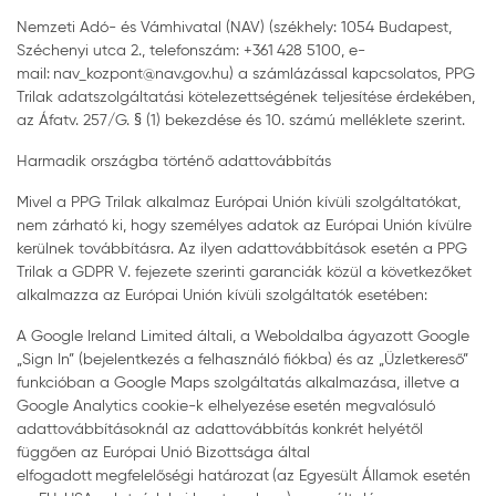
Nemzeti Adó- és Vámhivatal (NAV) (székhely: 1054 Budapest,
Széchenyi utca 2., telefonszám: +361 428 5100, e-
mail: nav_kozpont@nav.gov.hu) a számlázással kapcsolatos, PPG
Trilak adatszolgáltatási kötelezettségének teljesítése érdekében,
az Áfatv. 257/G. § (1) bekezdése és 10. számú melléklete szerint.
Harmadik országba történő adattovábbítás
Mivel a PPG Trilak alkalmaz Európai Unión kívüli szolgáltatókat,
nem zárható ki, hogy személyes adatok az Európai Unión kívülre
kerülnek továbbításra. Az ilyen adattovábbítások esetén a PPG
Trilak a GDPR V. fejezete szerinti garanciák közül a következőket
alkalmazza az Európai Unión kívüli szolgáltatók esetében:
A Google Ireland Limited általi, a Weboldalba ágyazott Google
„Sign In” (bejelentkezés a felhasználó fiókba) és az „Üzletkereső”
funkcióban a Google Maps szolgáltatás alkalmazása, illetve a
Google Analytics cookie-k elhelyezése esetén megvalósuló
adattovábbításoknál az adattovábbítás konkrét helyétől
függően az Európai Unió Bizottsága által
elfogadott megfelelőségi határozat (az Egyesült Államok esetén