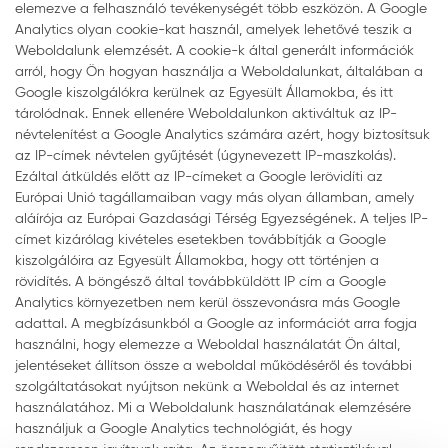
elemezve a felhasználó tevékenységét több eszközön. A Google
Analytics olyan cookie-kat használ, amelyek lehetővé teszik a
Weboldalunk elemzését. A cookie-k által generált információk
arról, hogy Ön hogyan használja a Weboldalunkat, általában a
Google kiszolgálókra kerülnek az Egyesült Államokba, és itt
tárolódnak. Ennek ellenére Weboldalunkon aktiváltuk az IP-
névtelenítést a Google Analytics számára azért, hogy biztosítsuk
az IP-címek névtelen gyűjtését (úgynevezett IP-maszkolás).
Ezáltal átküldés előtt az IP-címeket a Google lerövidíti az
Európai Unió tagállamaiban vagy más olyan államban, amely
aláírója az Európai Gazdasági Térség Egyezségének. A teljes IP-
címet kizárólag kivételes esetekben továbbítják a Google
kiszolgálóira az Egyesült Államokba, hogy ott történjen a
rövidítés. A böngésző által továbbküldött IP cím a Google
Analytics környezetben nem kerül összevonásra más Google
adattal. A megbízásunkból a Google az információt arra fogja
használni, hogy elemezze a Weboldal használatát Ön által,
jelentéseket állítson össze a weboldal működéséről és további
szolgáltatásokat nyújtson nekünk a Weboldal és az internet
használatához. Mi a Weboldalunk használatának elemzésére
használjuk a Google Analytics technológiát, és hogy