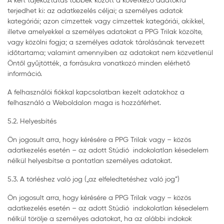
A kért tájékoztatás többek között a következő adatokra
terjedhet ki: az adatkezelés céljai; a személyes adatok
kategóriái; azon címzettek vagy címzettek kategóriái, akikkel,
illetve amelyekkel a személyes adatokat a PPG Trilak közölte,
vagy közölni fogja; a személyes adatok tárolásának tervezett
időtartama; valamint amennyiben az adatokat nem közvetlenül
Öntől gyűjtötték, a forrásukra vonatkozó minden elérhető
információ.
A felhasználói fiókkal kapcsolatban kezelt adatokhoz a
felhasználó a Weboldalon maga is hozzáférhet.
5.2. Helyesbítés
Ön jogosult arra, hogy kérésére a PPG Trilak vagy – közös
adatkezelés esetén – az adott Stúdió indokolatlan késedelem
nélkül helyesbítse a pontatlan személyes adatokat.
5.3. A törléshez való jog („az elfeledtetéshez való jog”)
Ön jogosult arra, hogy kérésére a PPG Trilak vagy – közös
adatkezelés esetén – az adott Stúdió indokolatlan késedelem
nélkül törölje a személyes adatokat, ha az alábbi indokok