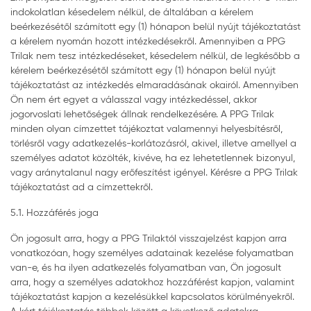
indokolatlan késedelem nélkül, de általában a kérelem
beérkezésétől számított egy (1) hónapon belül nyújt tájékoztatást
a kérelem nyomán hozott intézkedésekről. Amennyiben a PPG
Trilak nem tesz intézkedéseket, késedelem nélkül, de legkésőbb a
kérelem beérkezésétől számított egy (1) hónapon belül nyújt
tájékoztatást az intézkedés elmaradásának okairól. Amennyiben
Ön nem ért egyet a válasszal vagy intézkedéssel, akkor
jogorvoslati lehetőségek állnak rendelkezésére. A PPG Trilak
minden olyan címzettet tájékoztat valamennyi helyesbítésről,
törlésről vagy adatkezelés-korlátozásról, akivel, illetve amellyel a
személyes adatot közölték, kivéve, ha ez lehetetlennek bizonyul,
vagy aránytalanul nagy erőfeszítést igényel. Kérésre a PPG Trilak
tájékoztatást ad a címzettekről.
5.1. Hozzáférés joga
Ön jogosult arra, hogy a PPG Trilaktól visszajelzést kapjon arra
vonatkozóan, hogy személyes adatainak kezelése folyamatban
van-e, és ha ilyen adatkezelés folyamatban van, Ön jogosult
arra, hogy a személyes adatokhoz hozzáférést kapjon, valamint
tájékoztatást kapjon a kezelésükkel kapcsolatos körülményekről.