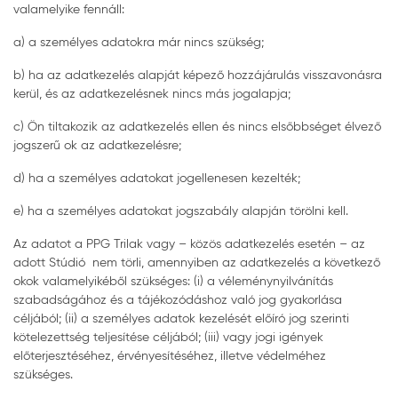
valamelyike fennáll:
a) a személyes adatokra már nincs szükség;
b) ha az adatkezelés alapját képező hozzájárulás visszavonásra
kerül, és az adatkezelésnek nincs más jogalapja;
c) Ön tiltakozik az adatkezelés ellen és nincs elsőbbséget élvező
jogszerű ok az adatkezelésre;
d) ha a személyes adatokat jogellenesen kezelték;
e) ha a személyes adatokat jogszabály alapján törölni kell.
Az adatot a PPG Trilak vagy – közös adatkezelés esetén – az
adott Stúdió nem törli, amennyiben az adatkezelés a következő
okok valamelyikéből szükséges: (i) a véleménynyilvánítás
szabadságához és a tájékozódáshoz való jog gyakorlása
céljából; (ii) a személyes adatok kezelését előíró jog szerinti
kötelezettség teljesítése céljából; (iii) vagy jogi igények
előterjesztéséhez, érvényesítéséhez, illetve védelméhez
szükséges.