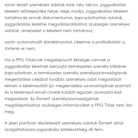
során kezelt személyes adatok köre: név, lakcím, joggyakorlási
kérelem előterjesztési helye, ideje, módja, joggyakorlási kérelem
tartalma és annak dokumentumai, kapcsolattartási adatok,
joggyakorlási kérelme megválaszolásához szükséges személyes
adatok, amelyeket a kérelem nem tartalmaz;
során automatizált döntéshozatal, ideértve a profilalkotást is,
történik-e: nem.
Ha a PPG Trilaknak megalapozott kétségei vannak a
joggyakorlási kérelmet benyújtó természetes személy kilétével
kapcsolatban, e természetes személy személyazonosságának
megerősítése céljából további személyes adat megadását
kérheti a kérelmezőtől (pl. megrendelési azonosítójának számát)
és a kérelmező email címére küldött egyszeri azonosító kód
megadását. Az Érintett személyazonosságának
megállapításához szükséges információkat a PPG Trilak nem őrzi
meg.
A jelen pontban részletezett személyes adatok Érintett általi
szolgáltatására jogszabályi kötelezettség áll fenn.