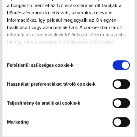
a böngésző ment el az Ön eszközére és ott tárolják a
Üres a kosarad!
böngészés során keletkezett, számukra releváns
információkat, így például megjegyzik az Ön egyéni
beállításait vagy azonosítják Önt. A cookie-kban tárolt
információkat weboldalunk különböző célokra használja
Kedvezmények érvényesítése
fel, úgy mint a weboldal működésének biztosítása,
szolgáltatásaink nyújtása, a böngészési élmény javítása,
KUPONKÓD BEVÁLTÁSA
a felhasználók érdeklődésének megfelelő, személyre
Hozzájárulás
szabott ajánlatok megjelenítése, látogatottsági adatok
Feltétlenül szükséges cookie-k
kiválasztása
elemzése. A weboldalunk által alkalmazott cookie-k,
Kupon beváltásához lépjen be!
különösen a Google Analytics cookie-k működéséről,
Használati preferenciákat tároló cookie-k
azok letiltásáról az
Adatkezelési tájékoztatóban
olvashat bővebben. Az "Összes cookie elfogadása”
gombra kattintva hozzájárul a teljesítmény és analitikai,
Teljesítmény és analitikai cookie-k
használati preferenciákat tároló, besorolás alatt álló és
marketing cookie-k alkalmazásához és tudomásul veszi
FŐOLDALRA
KÖVETKEZŐ
Marketing
a feltétlenül szükséges cookie-k alkalmazását. Az
"Elutasítás" gombra kattintva elutasíthatja a feltétlenül