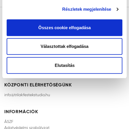
szükséges cookie-kon kívül az összes cookie
alkalmazását. A "Választottak elfogadása" gombra
Részletek megjelenítése
kattintva elfogadja az Ön által kiválasztott cookie-k
alkalmazását. A "Részletek megjelenítése” gombra
Összes cookie elfogadása
kattintással megismerheti és beállíthatja, hogy mely
cookie alkalmazását fogadja el.
Választottak elfogadása
ÁTVÉTELI PONT
Más Festékbolt
Elutasítás
2120 Dunakeszi, Kossuth Lajos u. 34
KÖZPONTI ELÉRHETŐSÉGÜNK
info@trilakfestekstudio.hu
INFORMÁCIÓK
ÁSZF
Adatvédelmi szabályzat