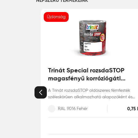
NÉPSZERŰ TERMÉKEINK
Újdonság
Trinát Special rozsdaSTOP
magasfényű korróziógátl...
A Trinát rozsdaSTOP oldószeres fémfesték
Előző
széleskörűen alkalmazható alapozóként és
fedőfestékként is vas, öntött vas, horgonyzott
RAL 9016 Fehér
0,75 l
acél, alumínium, acél és réz felületekre, akár
közvetlenül a rozsdára is. Szélsőséges
időjárásoknak kitett felületeken is tartós
bevonatot képez. Alkid-uretán gyanta
kötőanyagú zománcfesték. Matt, selyem- és