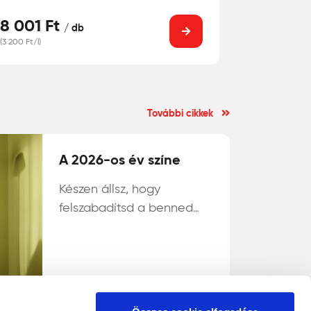
8 001 Ft
/ db
(3 200 Ft/l)
További cikkek
A 2026-os év színe
Készen állsz, hogy
felszabadítsd a benned
rejlő erőt az Év Színével
2026-ban? Ez egy árnyalt
sárgászöld tónus, amely
organikus, ásványi
Tovább olvasok
jellegével különlegesen