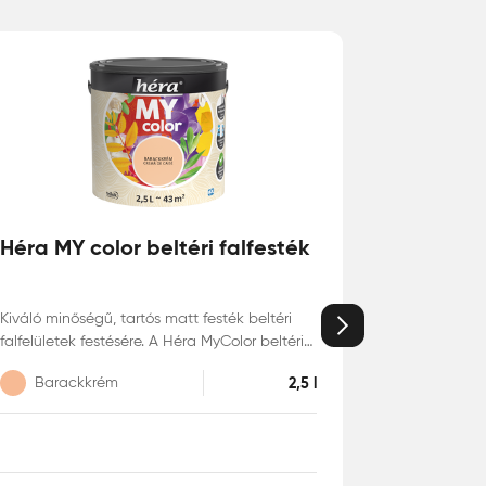
Héra MY color beltéri falfesték
Kiváló minőségű, tartós matt festék beltéri
Következő
falfelületek festésére. A Héra MyColor beltéri
matt falfesték kiváló fedőképességű,
Barackkrém
2,5 l
mosható, pára- és legáteresztő bevonatot
képez, színei pedig élénkek és tartósak.
Egyszerű használatának és illatosított
formulájának köszönhetően széles körben
alkalmazható.