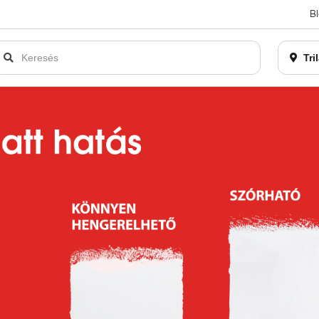
B
an bezárásra kerül. Kérjük, új rendelést már ne adjon le. Köszönjü
Tri