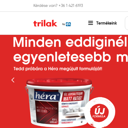
Kérdése van? +36 1 421 6193
Fontos tájékoztatás!
Webshopunk hamaros
Termékeink
Előző