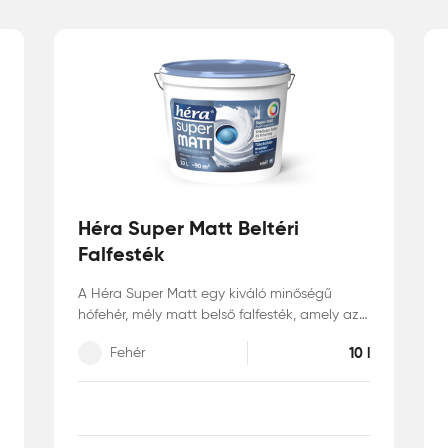
Héra Super Matt Beltéri
Falfesték
A Héra Super Matt egy kiváló minőségű
hófehér, mély matt belső falfesték, amely az
ANTI-REFLEX technológiának és a nagy
Fehér
10 l
fedőképességnek köszönhetően optikailag
elnyomja a tükröződést, és így elfedi az alap
tökéletlenségeit. Mosható* (az MSZ-EN 13300
szabvány szerinti 3. osztályú) és ugyanakkor
páraáteresztő felületet hoz létre, amely