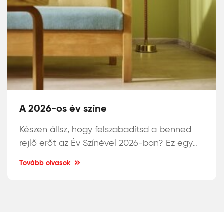
A 2026-os év színe
Készen állsz, hogy felszabadítsd a benned
rejlő erőt az Év Színével 2026-ban? Ez egy
árnyalt sárgászöld tónus, amely organikus,
Tovább olvasok
ásványi jellegével különlegesen izgalmas.
Vidd be otthonodba a természet nyugalmát
Héra
és egy friss energia löketet a
beltéri
falfestékekkel!