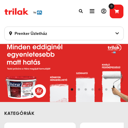
0
Fontos tájékoztatás!
Webshopunk hamarosan bezárásra kerül. Kérjük, új
rendelést már ne adjon le. Köszönjük eddigi bizalmát!
Prenker Üzletház
KATEGÓRIÁK