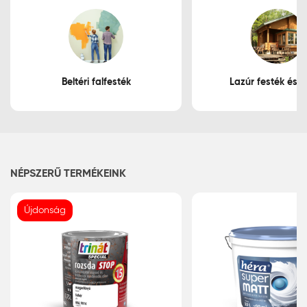
Beltéri falfesték
Lazúr festék és f
NÉPSZERŰ TERMÉKEINK
Újdonság