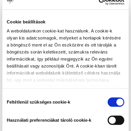
Cookie beállítások
A weboldalunkon cookie-kat használunk. A cookie-k
olyan kis adatcsomagok, melyeket a honlapok kérésére
a böngésző ment el az Ön eszközére és ott tárolják a
böngészés során keletkezett, számukra releváns
információkat, így például megjegyzik az Ön egyéni
beállításait vagy azonosítják Önt. A cookie-kban tárolt
Prenker Üzletház
információkat weboldalunk különböző célokra használja
2536 Nyergesújfalu, Kossuth Lajos út 140
fel, úgy mint a weboldal működésének biztosítása,
Nyitvatartás:
szolgáltatásaink nyújtása, a böngészési élmény javítása,
Hétfő:
07:00 - 16:30
a felhasználók érdeklődésének megfelelő, személyre
Hozzájárulás
Kedd:
07:00 - 16:30
szabott ajánlatok megjelenítése, látogatottsági adatok
Feltétlenül szükséges cookie-k
kiválasztása
Szerda:
07:00 - 16:30
elemzése. A weboldalunk által alkalmazott cookie-k,
Csütörtök:
07:00 - 16:30
különösen a Google Analytics cookie-k működéséről,
Péntek:
07:00 - 16:30
Használati preferenciákat tároló cookie-k
azok letiltásáról az
Adatkezelési tájékoztatóban
Szombat:
07:30 - 12:00
olvashat bővebben. Az "Összes cookie elfogadása”