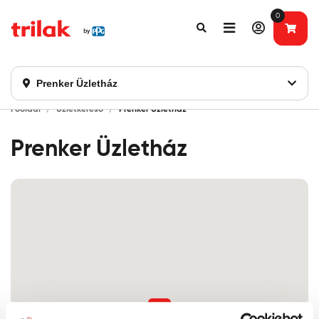
0
Fontos tájékoztatás!
Webshopunk hamarosan bezárásra kerül. Kérjük, új
rendelést már ne adjon le. Köszönjük eddigi bizalmát!
Prenker Üzletház
Főoldal
Üzletkereső
Prenker Üzletház
Prenker Üzletház