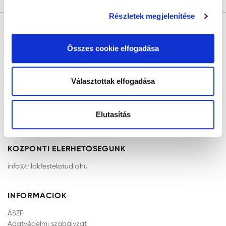
szükséges cookie-kon kívül az összes cookie
alkalmazását. A "Választottak elfogadása" gombra
Részletek megjelenítése
kattintva elfogadja az Ön által kiválasztott cookie-k
alkalmazását. A "Részletek megjelenítése” gombra
Összes cookie elfogadása
kattintással megismerheti és beállíthatja, hogy mely
cookie alkalmazását fogadja el.
Választottak elfogadása
ÁTVÉTELI PONT
Pikto Color
Elutasítás
2030 Érd, Velencei út 19-21
KÖZPONTI ELÉRHETŐSÉGÜNK
info@trilakfestekstudio.hu
INFORMÁCIÓK
ÁSZF
Adatvédelmi szabályzat