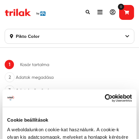
0
Fontos tájékoztatás!
Webshopunk hamarosan bezárásra kerül. Kérjük, új
rendelést már ne adjon le. Köszönjük eddigi bizalmát!
Pikto Color
1
Kosár tartalma
2
Adatok megadása
3
Adatok ellenőrzése
Cookie beállítások
A weboldalunkon cookie-kat használunk. A cookie-k
Kosár tartalma
olyan kis adatcsomagok, melyeket a honlapok kérésére