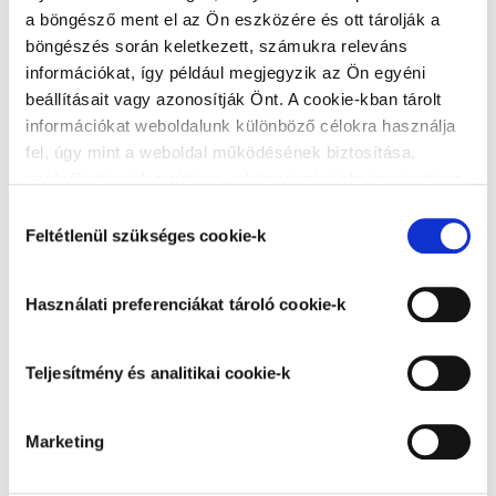
a böngésző ment el az Ön eszközére és ott tárolják a
Üres a kosarad!
böngészés során keletkezett, számukra releváns
információkat, így például megjegyzik az Ön egyéni
beállításait vagy azonosítják Önt. A cookie-kban tárolt
információkat weboldalunk különböző célokra használja
Kedvezmények érvényesítése
fel, úgy mint a weboldal működésének biztosítása,
szolgáltatásaink nyújtása, a böngészési élmény javítása,
KUPONKÓD BEVÁLTÁSA
a felhasználók érdeklődésének megfelelő, személyre
Hozzájárulás
szabott ajánlatok megjelenítése, látogatottsági adatok
Feltétlenül szükséges cookie-k
kiválasztása
elemzése. A weboldalunk által alkalmazott cookie-k,
Kupon beváltásához lépjen be!
különösen a Google Analytics cookie-k működéséről,
Használati preferenciákat tároló cookie-k
azok letiltásáról az
Adatkezelési tájékoztatóban
olvashat bővebben. Az "Összes cookie elfogadása”
gombra kattintva hozzájárul a teljesítmény és analitikai,
Teljesítmény és analitikai cookie-k
használati preferenciákat tároló, besorolás alatt álló és
marketing cookie-k alkalmazásához és tudomásul veszi
FŐOLDALRA
KÖVETKEZŐ
Marketing
a feltétlenül szükséges cookie-k alkalmazását. Az
"Elutasítás" gombra kattintva elutasíthatja a feltétlenül