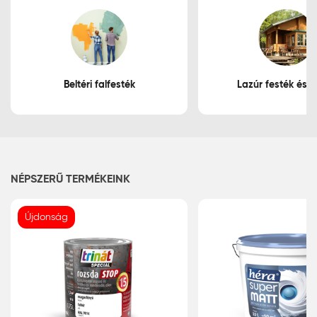
Beltéri falfesték
Lazúr festék és f
NÉPSZERŰ TERMÉKEINK
Újdonság