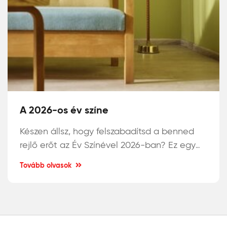
A 2026-os év színe
Készen állsz, hogy felszabadítsd a benned
rejlő erőt az Év Színével 2026-ban? Ez egy
árnyalt sárgászöld tónus, amely organikus,
Tovább olvasok
ásványi jellegével különlegesen izgalmas.
Vidd be otthonodba a természet nyugalmát
Héra
és egy friss energia löketet a
beltéri
falfestékekkel!