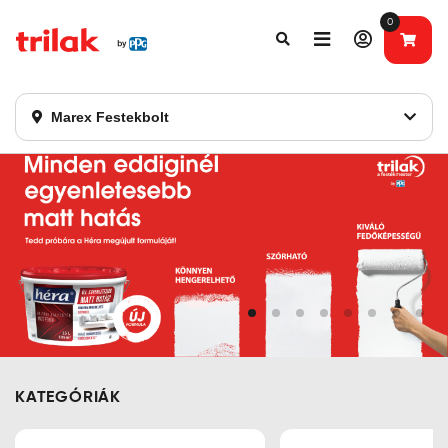
0
Fontos tájékoztatás!
Webshopunk hamarosan bezárásra kerül. Kérjük, új
rendelést már ne adjon le. Köszönjük eddigi bizalmát!
Marex Festekbolt
KATEGÓRIÁK