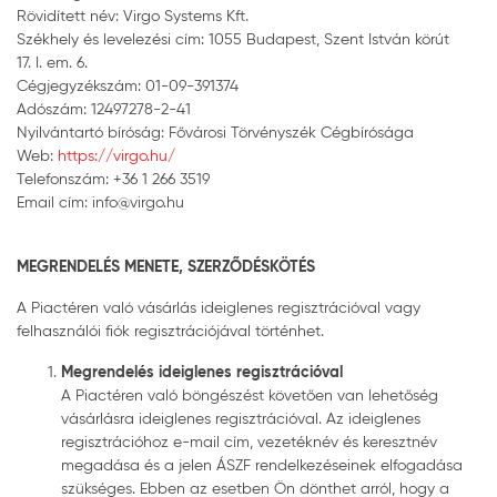
Rövidített név: Virgo Systems Kft.
Székhely és levelezési cím: 1055 Budapest, Szent István körút
17. I. em. 6.
Cégjegyzékszám: 01-09-391374
Adószám: 12497278-2-41
Nyilvántartó bíróság: Fővárosi Törvényszék Cégbírósága
Web:
https://virgo.hu/
Telefonszám: +36 1 266 3519
Email cím: info@virgo.hu
MEGRENDELÉS MENETE, SZERZŐDÉSKÖTÉS
A Piactéren való vásárlás ideiglenes regisztrációval vagy
felhasználói fiók regisztrációjával történhet.
Megrendelés ideiglenes regisztrációval
A Piactéren való böngészést követően van lehetőség
vásárlásra ideiglenes regisztrációval. Az ideiglenes
regisztrációhoz e-mail cím, vezetéknév és keresztnév
megadása és a jelen ÁSZF rendelkezéseinek elfogadása
szükséges. Ebben az esetben Ön dönthet arról, hogy a