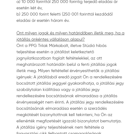
a) 10 000 forinttól 250 000 forintig terjedő eladási ár
esetén két év,
b) 250 000 forint feletti (250 001 forinttól kezdődő)
eladási ár esetén három év.
Önt milyen jogok és milyen határidőben illetik meg, ha a
jótállás önkéntes vállaláson alapul?
Önt a PPG Trilak Márkabolt, illetve Stúdió hibás
teljesítése esetén a jótállást keletkeztető
jognyilatkozatban foglalt feltételekkel, az ott
meghatározott határidőn belül a fenti jótállási jogok
illetik meg. Milyen feltétellel érvényesíthetők a jótállási
igények: A jótállásból eredő jogait Ön a rendelkezésére
bocsátott jótállási jeggyel gyakorolhatja, a jótállási jegy
szabálytalan kiállítása vagy a jótállási jegy
rendelkezésére bocsátásának elmaradása a jótállás
érvényességét nem érinti. A jótállási jegy rendelkezésére
bocsátásának elmaradása esetén a szerződés
megkötését bizonyítottnak kell tekinteni, ha Ön az
ellenérték megfizetését igazoló bizonylatot bemutatja.
A jótállási igény teljesítésének nem feltétele a
fogyasztási cikk felbontott csomagolásának