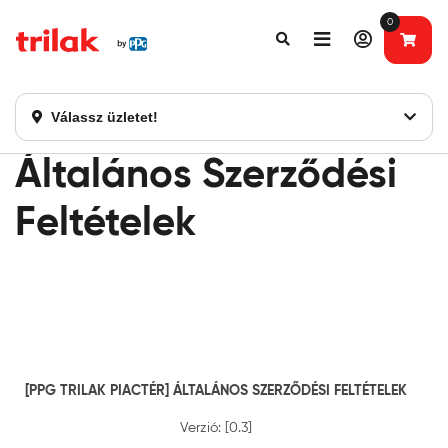
0
Fontos tájékoztatás!
Webshopunk hamarosan bezárásra kerül. Kérjük, új
rendelést már ne adjon le. Köszönjük eddigi bizalmát!
Válassz üzletet!
Általános Szerződési
Feltételek
[PPG TRILAK PIACTÉR] ÁLTALÁNOS SZERZŐDÉSI FELTÉTELEK
Verzió: [0.3]