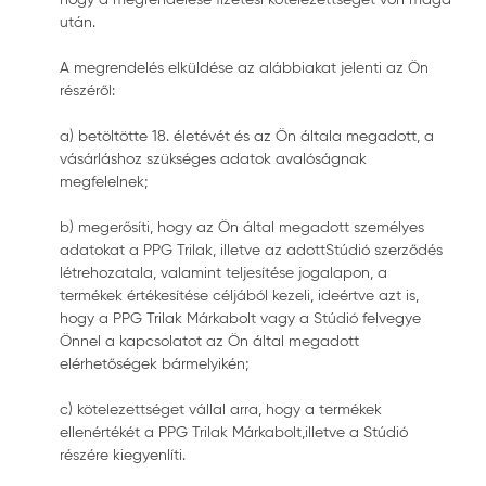
után.
A megrendelés elküldése az alábbiakat jelenti az Ön
részéről:
a) betöltötte 18. életévét és az Ön általa megadott, a
vásárláshoz szükséges adatok avalóságnak
megfelelnek;
b) megerősíti, hogy az Ön által megadott személyes
adatokat a PPG Trilak, illetve az adottStúdió szerződés
létrehozatala, valamint teljesítése jogalapon, a
termékek értékesítése céljából kezeli, ideértve azt is,
hogy a PPG Trilak Márkabolt vagy a Stúdió felvegye
Önnel a kapcsolatot az Ön által megadott
elérhetőségek bármelyikén;
c) kötelezettséget vállal arra, hogy a termékek
ellenértékét a PPG Trilak Márkabolt,illetve a Stúdió
részére kiegyenlíti.