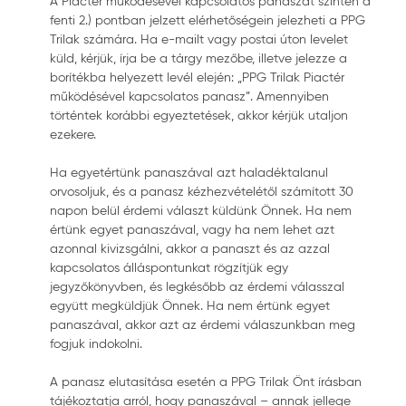
A Piactér működésével kapcsolatos panaszát szintén a
fenti 2.) pontban jelzett elérhetőségein jelezheti a PPG
Trilak számára. Ha e-mailt vagy postai úton levelet
küld, kérjük, írja be a tárgy mezőbe, illetve jelezze a
borítékba helyezett levél elején: „PPG Trilak Piactér
működésével kapcsolatos panasz”. Amennyiben
történtek korábbi egyeztetések, akkor kérjük utaljon
ezekere.
Ha egyetértünk panaszával azt haladéktalanul
orvosoljuk, és a panasz kézhezvételétől számított 30
napon belül érdemi választ küldünk Önnek. Ha nem
értünk egyet panaszával, vagy ha nem lehet azt
azonnal kivizsgálni, akkor a panaszt és az azzal
kapcsolatos álláspontunkat rögzítjük egy
jegyzőkönyvben, és legkésőbb az érdemi válasszal
együtt megküldjük Önnek. Ha nem értünk egyet
panaszával, akkor azt az érdemi válaszunkban meg
fogjuk indokolni.
A panasz elutasítása esetén a PPG Trilak Önt írásban
tájékoztatja arról, hogy panaszával – annak jellege