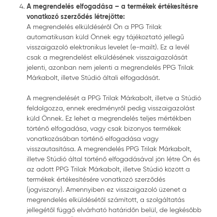
A megrendelés elfogadása – a termékek értékesítésre
vonatkozó szerződés létrejötte:
A megrendelés elküldéséről Ön a PPG Trilak
automatikusan küld Önnek egy tájékoztató jellegű
visszaigazoló elektronikus levelet (e-mailt). Ez a levél
csak a megrendelést elküldésének visszaigazolását
jelenti, azonban nem jelenti a megrendelés PPG Trilak
Márkabolt, illetve Stúdió általi elfogadását.
A megrendelését a PPG Trilak Márkabolt, illetve a Stúdió
feldolgozza, ennek eredményről pedig visszaigazolást
küld Önnek. Ez lehet a megrendelés teljes mértékben
történő elfogadása, vagy csak bizonyos termékek
vonatkozásában történő elfogadása vagy
visszautasítása. A megrendelés PPG Trilak Márkabolt,
illetve Stúdió által történő elfogadásával jön létre Ön és
az adott PPG Trilak Márkabolt, illetve Stúdió között a
termékek értékesítésére vonatkozó szerződés
(jogviszony). Amennyiben ez visszaigazoló üzenet a
megrendelés elküldésétől számított, a szolgáltatás
jellegétől függő elvárható határidőn belül, de legkésőbb