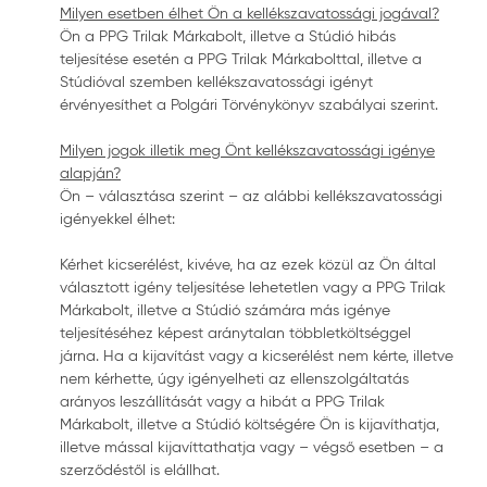
Milyen esetben élhet Ön a kellékszavatossági jogával?
Ön a PPG Trilak Márkabolt, illetve a Stúdió hibás
teljesítése esetén a PPG Trilak Márkabolttal, illetve a
Stúdióval szemben kellékszavatossági igényt
érvényesíthet a Polgári Törvénykönyv szabályai szerint.
Milyen jogok illetik meg Önt kellékszavatossági igénye
alapján?
Ön – választása szerint – az alábbi kellékszavatossági
igényekkel élhet:
Kérhet kicserélést, kivéve, ha az ezek közül az Ön által
választott igény teljesítése lehetetlen vagy a PPG Trilak
Márkabolt, illetve a Stúdió számára más igénye
teljesítéséhez képest aránytalan többletköltséggel
járna. Ha a kijavítást vagy a kicserélést nem kérte, illetve
nem kérhette, úgy igényelheti az ellenszolgáltatás
arányos leszállítását vagy a hibát a PPG Trilak
Márkabolt, illetve a Stúdió költségére Ön is kijavíthatja,
illetve mással kijavíttathatja vagy – végső esetben – a
szerződéstől is elállhat.