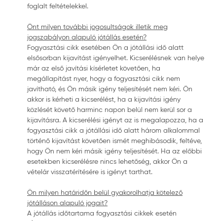
foglalt feltételekkel.
Önt milyen további jogosultságok illetik meg
jogszabályon alapuló jótállás esetén?
Fogyasztási cikk esetében Ön a jótállási idő alatt
elsősorban kijavítást igényelhet. Kicserélésnek van helye
már az első javítási kísérletet követően, ha
megállapítást nyer, hogy a fogyasztási cikk nem
javítható, és Ön másik igény teljesítését nem kéri. Ön
akkor is kérheti a kicserélést, ha a kijavítási igény
közlését követő harminc napon belül nem kerül sor a
kijavításra. A kicserélési igényt az is megalapozza, ha a
fogyasztási cikk a jótállási idő alatt három alkalommal
történő kijavítást követően ismét meghibásodik, feltéve,
hogy Ön nem kéri másik igény teljesítését. Ha az előbbi
esetekben kicserélésre nincs lehetőség, akkor Ön a
vételár visszatérítésére is igényt tarthat.
Ön milyen határidőn belül gyakorolhatja kötelező
jótálláson alapuló jogait?
A jótállás időtartama fogyasztási cikkek esetén