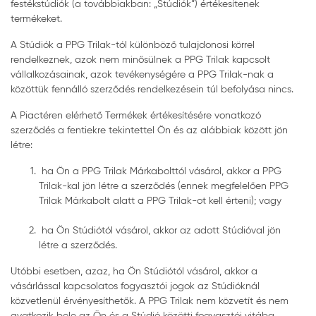
festékstúdiók (a továbbiakban: „Stúdiók”) értékesítenek
termékeket.
A Stúdiók a PPG Trilak-tól különböző tulajdonosi körrel
rendelkeznek, azok nem minősülnek a PPG Trilak kapcsolt
vállalkozásainak, azok tevékenységére a PPG Trilak-nak a
közöttük fennálló szerződés rendelkezésein túl befolyása nincs.
A Piactéren elérhető Termékek értékesítésére vonatkozó
szerződés a fentiekre tekintettel Ön és az alábbiak között jön
létre:
ha Ön a PPG Trilak Márkabolttól vásárol, akkor a PPG
Trilak-kal jön létre a szerződés (ennek megfelelően PPG
Trilak Márkabolt alatt a PPG Trilak-ot kell érteni); vagy
ha Ön Stúdiótól vásárol, akkor az adott Stúdióval jön
létre a szerződés.
Utóbbi esetben, azaz, ha Ön Stúdiótól vásárol, akkor a
vásárlással kapcsolatos fogyasztói jogok az Stúdióknál
közvetlenül érvényesíthetők. A PPG Trilak nem közvetít és nem
avatkozik bele az Ön és a Stúdió közötti fogyasztói vitába,