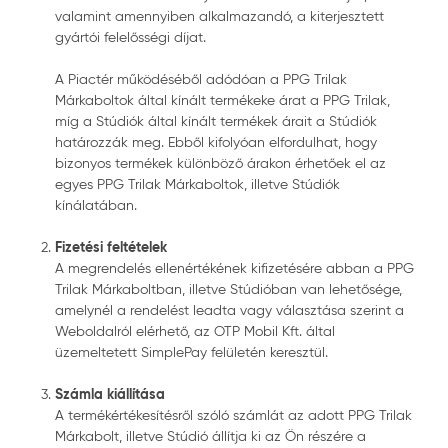
valamint amennyiben alkalmazandó, a kiterjesztett
gyártói felelősségi díjat.
A Piactér működéséből adódóan a PPG Trilak
Márkaboltok által kínált termékeke árat a PPG Trilak,
míg a Stúdiók által kínált termékek árait a Stúdiók
határozzák meg. Ebből kifolyóan elfordulhat, hogy
bizonyos termékek különböző árakon érhetőek el az
egyes PPG Trilak Márkaboltok, illetve Stúdiók
kínálatában.
Fizetési feltételek
A megrendelés ellenértékének kifizetésére abban a PPG
Trilak Márkaboltban, illetve Stúdióban van lehetősége,
amelynél a rendelést leadta vagy választása szerint a
Weboldalról elérhető, az OTP Mobil Kft. által
üzemeltetett SimplePay felületén keresztül.
Számla kiállítása
A termékértékesítésről szóló számlát az adott PPG Trilak
Márkabolt, illetve Stúdió állítja ki az Ön részére a