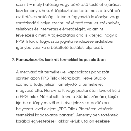
szerint – mely hatóság vagy békéltető testület eljárását
kezdeményezheti. A tájékoztatás tartalmazza továbbá
az illetékes hatóság, illetve a fogyasztó lakóhelye vagy
tartózkodási helye szerinti békéltető testület székhelyét,
telefonos és internetes elérhetőségét, valamint
levelezési címét. A tájékoztatás arra is kiterjed, hogy a
PPG Trilak a fogyasztói jogvita rendezése érdekében
igénybe veszi-e a békéltető testületi eljárását.
Panaszkezelés konkrét termékkel kapcsolatban
A megvásárolt termékekkel kapcsolatos panaszát
szintén azon PPG Trilak Márkabolt, illetve Stúdió
számára tudja jelezni, amelyiktől a termékeket
megvásárolta. Ha e-mailt vagy postai úton levelet küld
a PPG Trilak Márkabolt, illetve a Stúdió számára, kérjük,
írja be a tárgy mezőbe, illetve jelezze a borítékba
helyezett levél elején: „PPG Trilak Piactéren vásárolt
termékkel kapcsolatos panasz”. Amennyiben történtek
korábbi egyeztetések, akkor kérjük utaljon ezekere.