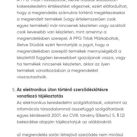
kiskereskedelmi értékesítést végeznek, ezért előfordulhat,
hogy a megrendelés számukra történő megérkezésekor
a megrendelt termékek (vagy értelemszerűen csak
egyes termékek) már nincsenek készleten vagy azokból
csak kevesebb van készleten, mint amennyi a
megrendelésben szerepel. A PPG Trilak Márkaboltok,
illetve Stúdiók ezért fenntartják a jogot, hogy a
megrendelésben szereplő termékek mennyiségéből a
készlettől függően kevesebbet igazoljanak vissza, vagy
ha termékek nincsenek készleten, akkor az ilyen
termékek vonatkozásban a megrendelést
visszautasítsák.
Az elektronikus úton történő szerződéskötésre
vonatkozó tájékoztatás
Az elektronikus kereskedelmi szolgáltatások, valamint az
információs társadalommal összefüggő szolgáltatások
egyes kérdéseiről 2001. évi CVIII. törvény (Elkertv.) 5. § (2)
bekezdése alapján tájékoztatjuk az alábbiakról:
a) megrendelés során létrejövő szerződés nem minősül