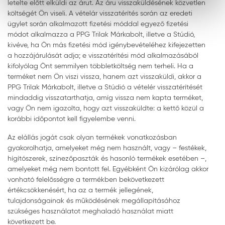
letelte előtt elküldi az árut. Az áru visszaküldésének közvetlen
költségét Ön viseli. A vételár visszatérítés során az eredeti
ügylet során alkalmazott fizetési móddal egyező fizetési
módot alkalmazza a PPG Trilak Márkabolt, illetve a Stúdió,
kivéve, ha Ön más fizetési mód igénybevételéhez kifejezetten
a hozzájárulását adja; e visszatérítési mód alkalmazásából
kifolyólag Önt semmilyen többletköltség nem terheli. Ha a
terméket nem Ön viszi vissza, hanem azt visszaküldi, akkor a
PPG Trilak Márkabolt, illetve a Stúdió a vételér visszatérítését
mindaddig visszatarthatja, amíg vissza nem kapta terméket,
vagy Ön nem igazolta, hogy azt visszaküldte: a kettő közül a
korábbi időpontot kell figyelembe venni.
Az elállás jogát csak olyan termékek vonatkozásban
gyakorolhatja, amelyeket még nem használt, vagy – festékek,
hígítószerek, színezőpaszták és hasonló termékek esetében –,
amelyeket még nem bontott fel. Egyébként Ön kizárólag akkor
vonható felelősségre a termékben bekövetkezett
értékcsökkenésért, ha az a termék jellegének,
tulajdonságainak és működésének megállapításához
szükséges használatot meghaladó használat miatt
következett be.