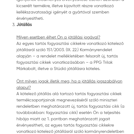
kicserélt termékre, illetve kijavított részre vonatkozó
kellékszavatossági igényét a gyártóval szemben
érvényesítheti.
Jótállás
Milyen esetben élhet Ön a jótállási jogával?
Az egyes tartós fogyasztási cikkekre vonatkozó kötelező
jótállásról szóló 151/2003. (IX. 22.) Kormányrendelet
alapján – a rendelet mellékletében felsorolt új, tartós
fogyasztási cikkek vonatkozásában – a PPG Trilak
Márkabolt, illetve a Stúdió jótállásra köteles.
Önt milyen jogok illetik meg, ha a jótállás jogszabályon
alapul?
A kötelező jótállás alá tartozó tartós fogyasztási cikkek
termékcsoportjainak megnevezéséről szóló miniszteri
rendeletben meghatározott új, tartós fogyasztási cikk (a
továbbiakban: fogyasztási cikk) esetén Ön a teljesítés
hibája miatt az 1. pontban meghatározott jogait
érvényesítheti, az egyes tartós fogyasztási cikkekre
vonatkozó kötelező jótállásról szóló kormányrendeletben