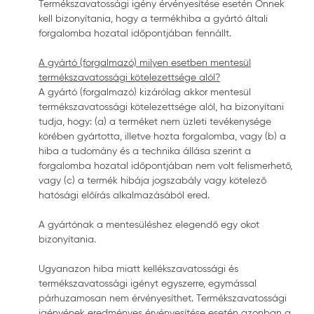
Termékszavatossági igény érvényesítése esetén Önnek
kell bizonyítania, hogy a termékhiba a gyártó általi
forgalomba hozatal időpontjában fennállt.
A gyártó (forgalmazó) milyen esetben mentesül
termékszavatossági kötelezettsége alól?
A gyártó (forgalmazó) kizárólag akkor mentesül
termékszavatossági kötelezettsége alól, ha bizonyítani
tudja, hogy: (a) a terméket nem üzleti tevékenysége
körében gyártotta, illetve hozta forgalomba, vagy (b) a
hiba a tudomány és a technika állása szerint a
forgalomba hozatal időpontjában nem volt felismerhető,
vagy (c) a termék hibája jogszabály vagy kötelező
hatósági előírás alkalmazásából ered.
A gyártónak a mentesüléshez elegendő egy okot
bizonyítania.
Ugyanazon hiba miatt kellékszavatossági és
termékszavatossági igényt egyszerre, egymással
párhuzamosan nem érvényesíthet. Termékszavatossági
igényének eredményes érvényesítése esetén azonban a