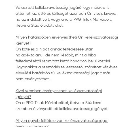
Választott kellékszavatossági jogáról egy másikra is
áttérhet, az áttérés költségét azonban Ön viseli, kivéve,
ha az indokolt volt, vagy arra a PPG Trilak Márkabolt,
illetve a Stúdió adott okot.
Milyen határidőben érvényesítheti Ön kellékszavatossági
igényét?
Ön köteles a hibát annak felfedezése után
haladéktalanul, de nem később, mint a hiba
felfedezésétől számított kettő hónapon belül közölni.
Ugyanakkor a szerződés teljesítésétől számított két éves
elévülési határidőn túl kellékszavatossági jogait már
nem érvényesítheti.
Kivel szemben érvényesítheti kellékszavatossági
igényét?
Ön a PPG Trilak Márkabolttal, illetve a Stúdióval
szemben érvényesítheti kellékszavatossági igényét.
Milyen egyéb feltétele van kellékszavatossági jogai
érvényesítésének?