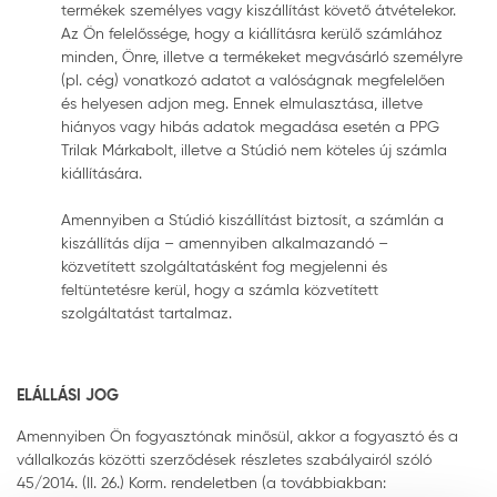
termékek személyes vagy kiszállítást követő átvételekor.
Az Ön felelőssége, hogy a kiállításra kerülő számlához
minden, Önre, illetve a termékeket megvásárló személyre
(pl. cég) vonatkozó adatot a valóságnak megfelelően
és helyesen adjon meg. Ennek elmulasztása, illetve
hiányos vagy hibás adatok megadása esetén a PPG
Trilak Márkabolt, illetve a Stúdió nem köteles új számla
kiállítására.
Amennyiben a Stúdió kiszállítást biztosít, a számlán a
kiszállítás díja – amennyiben alkalmazandó –
közvetített szolgáltatásként fog megjelenni és
feltüntetésre kerül, hogy a számla közvetített
szolgáltatást tartalmaz.
ELÁLLÁSI JOG
Amennyiben Ön fogyasztónak minősül, akkor a fogyasztó és a
vállalkozás közötti szerződések részletes szabályairól szóló
45/2014. (II. 26.) Korm. rendeletben (a továbbiakban: