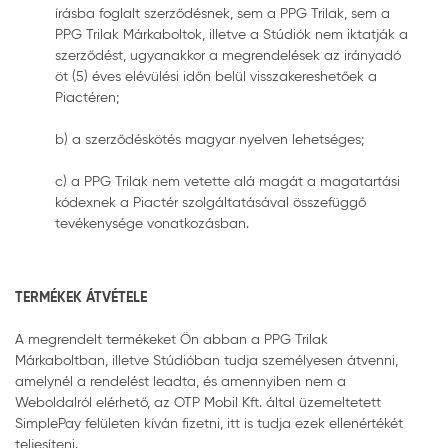
írásba foglalt szerződésnek, sem a PPG Trilak, sem a
PPG Trilak Márkaboltok, illetve a Stúdiók nem iktatják a
szerződést, ugyanakkor a megrendelések az irányadó
öt (5) éves elévülési időn belül visszakereshetőek a
Piactéren;
b) a szerződéskötés magyar nyelven lehetséges;
c) a PPG Trilak nem vetette alá magát a magatartási
kódexnek a Piactér szolgáltatásával összefüggő
tevékenysége vonatkozásban.
TERMÉKEK ÁTVÉTELE
A megrendelt termékeket Ön abban a PPG Trilak
Márkaboltban, illetve Stúdióban tudja személyesen átvenni,
amelynél a rendelést leadta, és amennyiben nem a
Weboldalról elérhető, az OTP Mobil Kft. által üzemeltetett
SimplePay felületen kíván fizetni, itt is tudja ezek ellenértékét
teljesíteni.