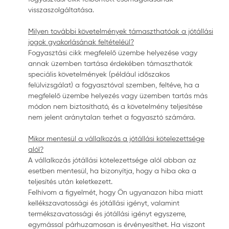
visszaszolgáltatása.
Milyen további követelmények támaszthatóak a jótállási
jogok gyakorlásának feltételéül?
Fogyasztási cikk megfelelő üzembe helyezése vagy
annak üzemben tartása érdekében támaszthatók
speciális követelmények (például időszakos
felülvizsgálat) a fogyasztóval szemben, feltéve, ha a
megfelelő üzembe helyezés vagy üzemben tartás más
módon nem biztosítható, és a követelmény teljesítése
nem jelent aránytalan terhet a fogyasztó számára.
Mikor mentesül a vállalkozás a jótállási kötelezettsége
alól?
A vállalkozás jótállási kötelezettsége alól abban az
esetben mentesül, ha bizonyítja, hogy a hiba oka a
teljesítés után keletkezett.
Felhívom a figyelmét, hogy Ön ugyanazon hiba miatt
kellékszavatossági és jótállási igényt, valamint
termékszavatossági és jótállási igényt egyszerre,
egymással párhuzamosan is érvényesíthet. Ha viszont