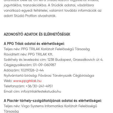
jogvitákba, tranzakciókba. A Stúdiók adatai, vásárlásra
vonatkozó egyedi feltételei, valamint további információk az
adott Stúdió Profilon olvashatók.
AZONOSÍTÓ ADATOK ÉS ELÉRHETŐSÉGEK
A PPG Trilak adatai és elérhetőségei:
Teljes név: PPG TRILAK Korlátolt Felelősségű Társaság
Rövidített név: PPG TRILAK Kft.
Székhely és levelezési cím: 1238 Budapest, Grassalkovich út 4.
Cégjegyzékszám: 01-09-060987
Adószám: 10219326-2-44
Nyilvántartó bíróság: Fővárosi Törvényszék Cégbírósága
Web:
www.ppgtrilak.hu
Telefonszám: +36/30-241-4951
Email cím: info@trilakfestekstudio.hu
A Piactér tárhely-szolgáltatójának adatai és elérhetőségei:
Teljes név: Virgo Systems Informatikai Korlátolt Felelősségű
Társaság