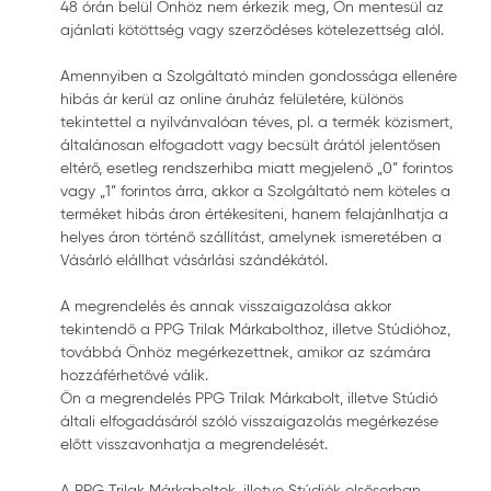
48 órán belül Önhöz nem érkezik meg, Ön mentesül az
ajánlati kötöttség vagy szerződéses kötelezettség alól.
Amennyiben a Szolgáltató minden gondossága ellenére
hibás ár kerül az online áruház felületére, különös
tekintettel a nyilvánvalóan téves, pl. a termék közismert,
általánosan elfogadott vagy becsült árától jelentősen
eltérő, esetleg rendszerhiba miatt megjelenő „0” forintos
vagy „1” forintos árra, akkor a Szolgáltató nem köteles a
terméket hibás áron értékesíteni, hanem felajánlhatja a
helyes áron történő szállítást, amelynek ismeretében a
Vásárló elállhat vásárlási szándékától.
A megrendelés és annak visszaigazolása akkor
tekintendő a PPG Trilak Márkabolthoz, illetve Stúdióhoz,
továbbá Önhöz megérkezettnek, amikor az számára
hozzáférhetővé válik.
Ön a megrendelés PPG Trilak Márkabolt, illetve Stúdió
általi elfogadásáról szóló visszaigazolás megérkezése
előtt visszavonhatja a megrendelését.
A PPG Trilak Márkaboltok, illetve Stúdiók elsősorban