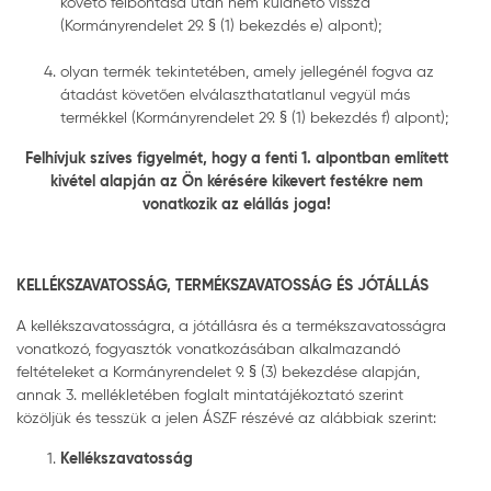
követő felbontása után nem küldhető vissza
(Kormányrendelet 29. § (1) bekezdés e) alpont);
olyan termék tekintetében, amely jellegénél fogva az
átadást követően elválaszthatatlanul vegyül más
termékkel (Kormányrendelet 29. § (1) bekezdés f) alpont);
Felhívjuk szíves figyelmét, hogy a fenti 1. alpontban említett
kivétel alapján az Ön kérésére kikevert festékre nem
vonatkozik az elállás joga!
KELLÉKSZAVATOSSÁG, TERMÉKSZAVATOSSÁG ÉS JÓTÁLLÁS
A kellékszavatosságra, a jótállásra és a termékszavatosságra
vonatkozó, fogyasztók vonatkozásában alkalmazandó
feltételeket a Kormányrendelet 9. § (3) bekezdése alapján,
annak 3. mellékletében foglalt mintatájékoztató szerint
közöljük és tesszük a jelen ÁSZF részévé az alábbiak szerint:
Kellékszavatosság