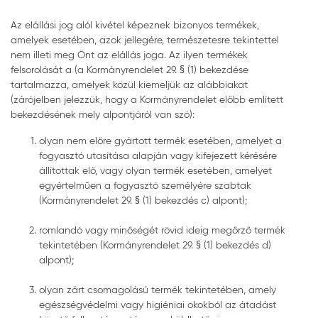
Az elállási jog alól kivétel képeznek bizonyos termékek,
amelyek esetében, azok jellegére, természetesre tekintettel
nem illeti meg Önt az elállás joga. Az ilyen termékek
felsorolását a (a Kormányrendelet 29. § (1) bekezdése
tartalmazza, amelyek közül kiemeljük az alábbiakat
(zárójelben jelezzük, hogy a Kormányrendelet előbb említett
bekezdésének mely alpontjáról van szó):
olyan nem előre gyártott termék esetében, amelyet a
fogyasztó utasítása alapján vagy kifejezett kérésére
állítottak elő, vagy olyan termék esetében, amelyet
egyértelműen a fogyasztó személyére szabtak
(Kormányrendelet 29. § (1) bekezdés c) alpont);
romlandó vagy minőségét rövid ideig megőrző termék
tekintetében (Kormányrendelet 29. § (1) bekezdés d)
alpont);
olyan zárt csomagolású termék tekintetében, amely
egészségvédelmi vagy higiéniai okokból az átadást