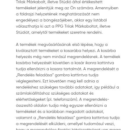
Trilak Márkabolt, illetve Stúdió által értékesített
termékeket jelenítjük meg az Ön számára. Amennyiben
a földrajzi helyzetének meghatározását nem
engedélyezi a böngészőjében, akkor egy listából
választhatja ki azt a PPG Trilak Márkaboltot, illetve
Stúdiót, amelytől termékeket szeretne rendelni.
A termékek megvásárlásának első lépése, hogy a
kiválasztott termékeket a kosarába helyezi. A kosárba
helyezés még nem minősül megrendelésnek. A termékek
kosárba helyezését követően a kosár ikonra kattintva
tudja ellenőrizni a kosara tartalmát. A megrendelését a
„Rendelés feladása” gombra kattintva tudja
véglegesíteni. Ezt követően meg kell adnia a
rendeléshez szükséges további adatokat, így például a
számlakiállításhoz szükséges adatokat és
elérhetőségeket (pl. telefonszám). A megrendelés-
összesítő oldalon tudja még egyszer ellenőrizni a
termékeket és a korábban megadott adatokat,
valamint a „Rendelés feladása” gombra kattintva tudja
a megrendelését elküldeni, amellyel tudomásul veszi,
hogy a megrendelése fizetési kötelezettséget von maga