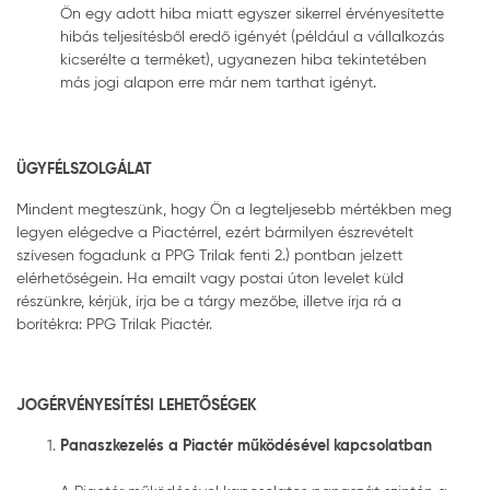
Ön egy adott hiba miatt egyszer sikerrel érvényesítette
hibás teljesítésből eredő igényét (például a vállalkozás
kicserélte a terméket), ugyanezen hiba tekintetében
más jogi alapon erre már nem tarthat igényt.
ÜGYFÉLSZOLGÁLAT
Mindent megteszünk, hogy Ön a legteljesebb mértékben meg
legyen elégedve a Piactérrel, ezért bármilyen észrevételt
szívesen fogadunk a PPG Trilak fenti 2.) pontban jelzett
elérhetőségein. Ha emailt vagy postai úton levelet küld
részünkre, kérjük, írja be a tárgy mezőbe, illetve írja rá a
borítékra: PPG Trilak Piactér.
JOGÉRVÉNYESÍTÉSI LEHETŐSÉGEK
Panaszkezelés a Piactér működésével kapcsolatban