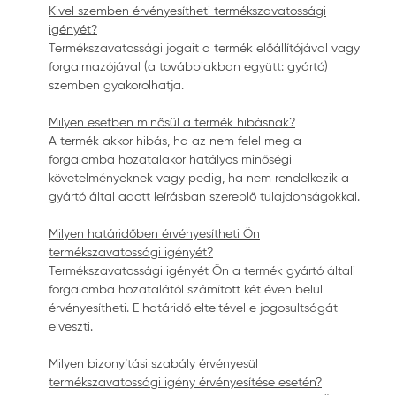
Kivel szemben érvényesítheti termékszavatossági
igényét?
Termékszavatossági jogait a termék előállítójával vagy
forgalmazójával (a továbbiakban együtt: gyártó)
szemben gyakorolhatja.
Milyen esetben minősül a termék hibásnak?
A termék akkor hibás, ha az nem felel meg a
forgalomba hozatalakor hatályos minőségi
követelményeknek vagy pedig, ha nem rendelkezik a
gyártó által adott leírásban szereplő tulajdonságokkal.
Milyen határidőben érvényesítheti Ön
termékszavatossági igényét?
Termékszavatossági igényét Ön a termék gyártó általi
forgalomba hozatalától számított két éven belül
érvényesítheti. E határidő elteltével e jogosultságát
elveszti.
Milyen bizonyítási szabály érvényesül
termékszavatossági igény érvényesítése esetén?