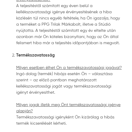
A teljesítéstől számított egy éven belül a
kellékszavatossági igénye érvényesítésének a hiba
közlésén túl nincs egyéb feltétele, ha Ön igazolja, hogy
a terméket a PPG Trilak Márkabolt, illetve a Stúdió
nyújtotta. A teljesítéstől számított egy év eltelte után
azonban már Ön köteles bizonyítani, hogy az Ön által
felismert hiba már a teljesítés időpontjában is megvolt.
Termékszavatosság
Milyen esetben élhet Ön a termékszavatossági jogával?
Ingó dolog (termék) hibája esetén Ön – választása
szerint – az előző pontban meghatározott
kellékszavatossági jogát vagy termékszavatossági
igényt érvényesíthet.
Milyen jogok illetik meg Önt termékszavatossági igénye
alapján?
Termékszavatossági igényként Ön kizárólag a hibás
termék kicserélését kérheti.