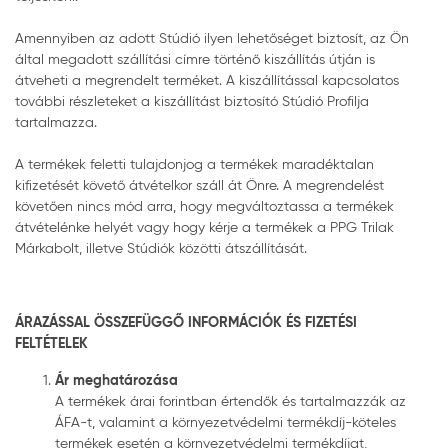
Amennyiben az adott Stúdió ilyen lehetőséget biztosít, az Ön
által megadott szállítási címre történő kiszállítás útján is
átveheti a megrendelt terméket. A kiszállítással kapcsolatos
további részleteket a kiszállítást biztosító Stúdió Profilja
tartalmazza.
A termékek feletti tulajdonjog a termékek maradéktalan
kifizetését követő átvételkor száll át Önre. A megrendelést
követően nincs mód arra, hogy megváltoztassa a termékek
átvételénke helyét vagy hogy kérje a termékek a PPG Trilak
Márkabolt, illetve Stúdiók közötti átszállítását.
ÁRAZÁSSAL ÖSSZEFÜGGŐ INFORMÁCIÓK ÉS FIZETÉSI
FELTÉTELEK
Ár meghatározása
A termékek árai forintban értendők és tartalmazzák az
ÁFA-t, valamint a környezetvédelmi termékdíj-köteles
termékek esetén a környezetvédelmi termékdíjat,