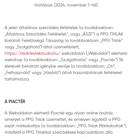
Hatályos: [2024. november 1-től]
A jelen általános szerződési feltételek (a továbbiakban:
„Általános Szerződési Feltételek”, vagy „ÁSZF”) a PPG TRILAK
Korlátolt Felelősségű Társaság (a továbbiakban: „PPG Trilak”
vagy „Szolgáltató”) által üzemeltetett,
https://trilakfestekstudio.hu/
weboldalon („Weboldal”) elérhető
webshop (a továbbiakban: „Szolgáltatás” vagy „Piactér”) 18.
életévét betöltött igénybe vevője (a továbbiakban: „Ön”,
„Felhasználó” vagy „Vásárló”) általi használatának feltételeit
tartalmazza.
A PIACTÉR
A Weboldalon elérhető Piactér egy olyan online áruház,
amelyet a PPG Trilak üzemeltet, és amelyen egyfelől a PPG
saját márkaboltjai (a továbbiakban: „PPG Trilak Márkaboltok”),
másfelől a PPG Trilakkal szerződéses kapcsolatban álló