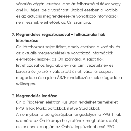
vásárlás végén létrehoz-e saját felhasználói fiókot vagy
anélkül fejezi be a vásárlást. Utóbbi esetben a korábbi
és az aktuális megrendelésekre vonatkozó információk
nem lesznek elérhetőek az Ön számára.
Megrendelés regisztrációval - felhasználói fiók
létrehozása
Ön létrehozhat saját fiókot, amely esetben a korábbi és
az aktuális megrendelésekre vonatkozó információk
elérhetőek lesznek az Ön számára. A saját fiók
létrehozásához legalább e-mail cím, vezetéknév és
keresztnév, jelszó, kiválasztott üzlet, vásárlói csoport
megadása és a jelen ÁSZF rendelkezéseinek elfogadása
szükséges.
Megrendelés leadása
Ön a Piactéren elektronikus úton rendelhet termékeket
PPG Trilak Márkaboltokból, illetve Stúdiókból.
Amennyiben a böngészőjében engedélyezi a PPG Trilak
számára az Ön földrajzi helyzetének meghatározását,
akkor ennek alapján az Önhöz legközelebb eső PPG