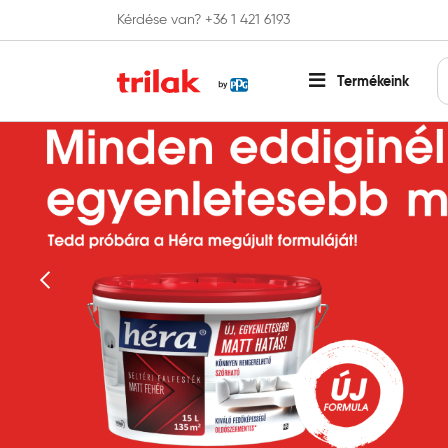
Kérdése van? +36 1 421 6193
Fontos tájékoztatás!
Webshopunk hamaros
Termékeink
Előző