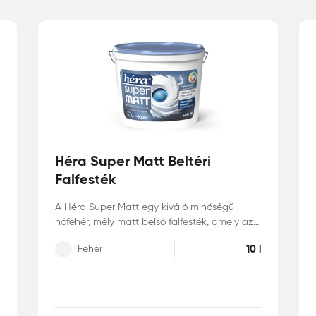
Héra Super Matt Beltéri
Falfesték
A Héra Super Matt egy kiváló minőségű
hófehér, mély matt belső falfesték, amely az
ANTI-REFLEX technológiának és a nagy
Fehér
10 l
fedőképességnek köszönhetően optikailag
elnyomja a tükröződést, és így elfedi az alap
tökéletlenségeit. Mosható* (az MSZ-EN 13300
szabvány szerinti 3. osztályú) és ugyanakkor
páraáteresztő felületet hoz létre, amely