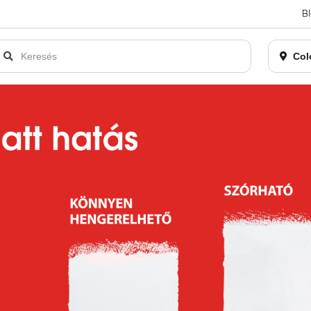
B
an bezárásra kerül. Kérjük, új rendelést már ne adjon le. Köszönjü
Col