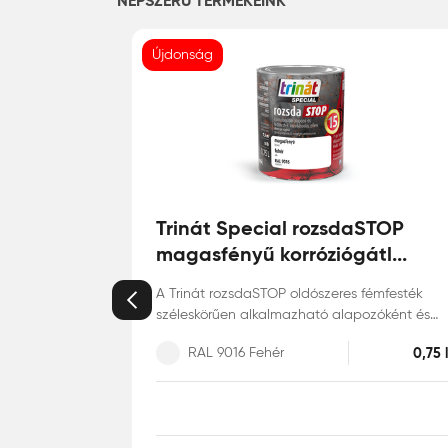
NÉPSZERŰ TERMÉKEINK
Újdonság
Trinát Special rozsdaSTOP
magasfényű korróziógátl...
A Trinát rozsdaSTOP oldószeres fémfesték
Előző
széleskörűen alkalmazható alapozóként és
fedőfestékként is vas, öntött vas, horgonyzott
RAL 9016 Fehér
0,75 l
acél, alumínium, acél és réz felületekre, akár
közvetlenül a rozsdára is. Szélsőséges
időjárásoknak kitett felületeken is tartós
bevonatot képez. Alkid-uretán gyanta
kötőanyagú zománcfesték. Matt, selyem- és