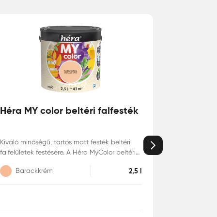
Héra MY color beltéri falfesték
Kiváló minőségű, tartós matt festék beltéri
Következő
falfelületek festésére. A Héra MyColor beltéri
matt falfesték kiváló fedőképességű,
Barackkrém
2,5 l
mosható, pára- és legáteresztő bevonatot
képez, színei pedig élénkek és tartósak.
Egyszerű használatának és illatosított
formulájának köszönhetően széles körben
alkalmazható.