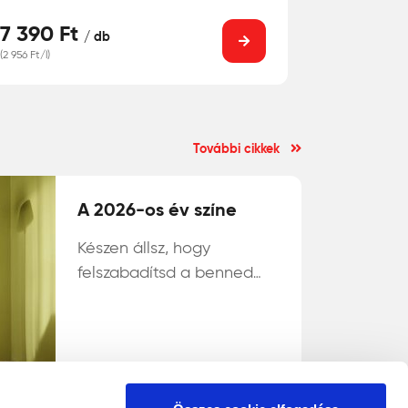
7 390 Ft
/ db
(2 956 Ft/l)
További cikkek
A 2026-os év színe
Készen állsz, hogy
felszabadítsd a benned
rejlő erőt az Év Színével
2026-ban? Ez egy árnyalt
sárgászöld tónus, amely
organikus, ásványi
Tovább olvasok
jellegével különlegesen