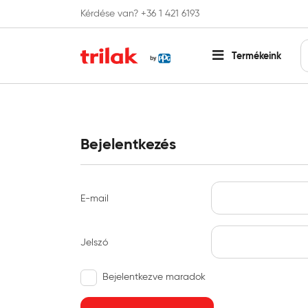
Kérdése van? +36 1 421 6193
Fontos tájékoztatás!
Webshopunk hamaros
Termékeink
Bejelentkezés
E-mail
Jelszó
Bejelentkezve maradok