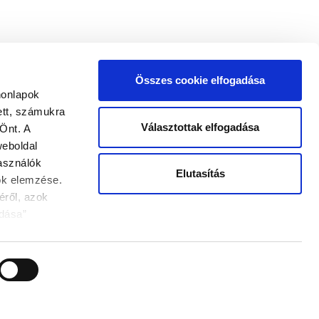
Összes cookie elfogadása
honlapok
ett, számukra
ÜNK
INFORMÁCIÓK
Választottak elfogadása
Önt. A
ÁSZF
weboldal
Adatvédelmi szabályzat
használók
Elutasítás
tok elemzése.
éről, azok
dása”
esorolás alatt
okie-k
-kon kívül az
által
smerheti és