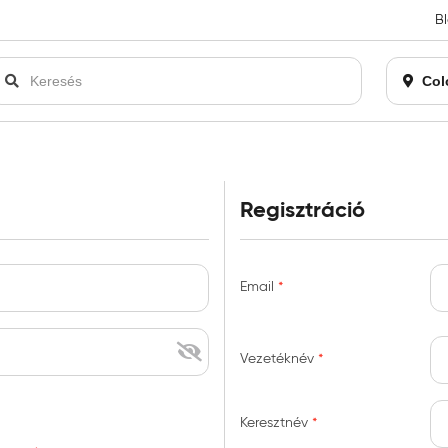
B
an bezárásra kerül. Kérjük, új rendelést már ne adjon le. Köszönjü
Col
Regisztráció
Email
Vezetéknév
Keresztnév