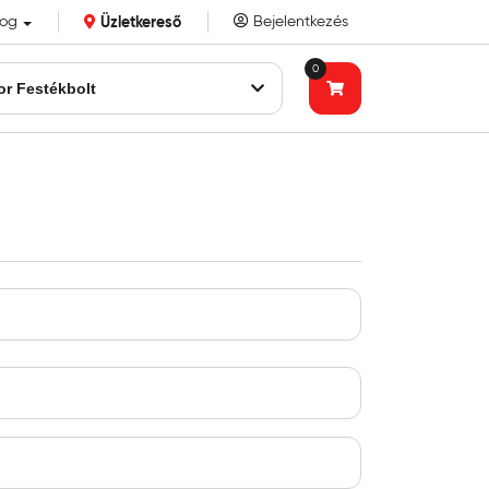
log
Üzletkereső
Bejelentkezés
k eddigi bizalmát!
0
or Festékbolt