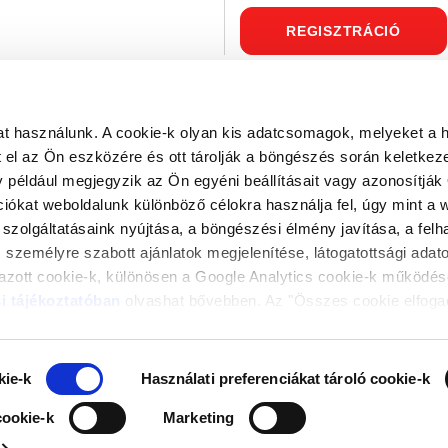
REGISZTRÁCIÓ
t használunk. A cookie-k olyan kis adatcsomagok, melyeket a 
el az Ön eszközére és ott tárolják a böngészés során keletkez
TELI PONT
KÖZPONTI ELÉRHETŐSÉG
y például megjegyzik az Ön egyéni beállításait vagy azonosítják 
estékbolt
info@trilakfestekstudio.hu
ciókat weboldalunk különböző célokra használja fel, úgy mint a 
olnok, Pozsonyi út 32
szolgáltatásaink nyújtása, a böngészési élmény javítása, a fel
 személyre szabott ajánlatok megjelenítése, látogatottsági ada
mazott cookie-k, különösen a Google Analytics cookie-k működés
i tájékoztatóban
olvashat bővebben. Az "Összes cookie elfoga
 a teljesítmény és analitikai, használati preferenciákat tároló, b
k alkalmazásához és tudomásul veszi a feltétlenül szükséges co
ás" gombra kattintva elutasíthatja a feltétlenül szükséges cookie
kie-k
Használati preferenciákat tároló cookie-k
. A "Választottak elfogadása" gombra kattintva elfogadja az Ön 
cookie-k
Marketing
almazását. A "Részletek megjelenítése” gombra kattintással megi
okie alkalmazását fogadja el.