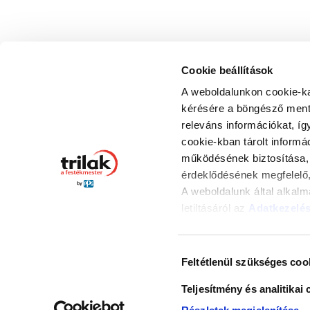
Cookie beállítások
A weboldalunkon cookie-ka
kérésére a böngésző ment 
ÁTVÉ
releváns információkat, íg
Color F
cookie-kban tárolt informá
© 2026 Trilak Festékstúdió hálózat
5000 Sz
működésének biztosítása, 
Minden jog fenntartva.
érdeklődésének megfelelő,
A weboldalunk által alkal
letiltásáról az
Adatkezelés
gombra kattintva hozzájárul
álló és marketing cookie-
Hozzájárulás
alkalmazását. Az "Elutasít
Feltétlenül szükséges coo
kiválasztása
összes cookie alkalmazását
Teljesítmény és analitikai 
kiválasztott cookie-k alk
beállíthatja, hogy mely co