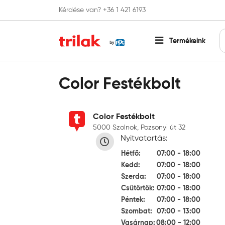
Kérdése van? +36 1 421 6193
Fontos tájékoztatás!
Webshopunk hamaros
Termékeink
Főoldal
Üzletkereső
Color Festékbolt
Color Festékbolt
Color Festékbolt
5000 Szolnok, Pozsonyi út 32
Nyitvatartás:
Hétfő:
07:00 - 18:00
Kedd:
07:00 - 18:00
Szerda:
07:00 - 18:00
Csütörtök:
07:00 - 18:00
Péntek:
07:00 - 18:00
Szombat:
07:00 - 13:00
Vasárnap:
08:00 - 12:00