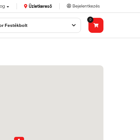
log
Üzletkereső
Bejelentkezés
k eddigi bizalmát!
0
or Festékbolt