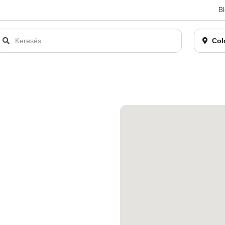
B
an bezárásra kerül. Kérjük, új rendelést már ne adjon le. Köszönjü
Col