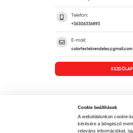
Telefon:
+36306336893
E-mail:
colorfestekrendeles@gmail.com
KEZDŐLAP
Cookie beállítások
A weboldalunkon cookie-ka
kérésére a böngésző ment 
releváns információkat, íg