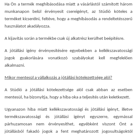
Ha Ön a termék meghibásodása miatt a vásárlástól számított három
munkanapon belül érvényesít csereigényt, az Stúdió köteles a
terméket kicserélni, feltéve, hogy a meghibásodás a rendeltetésszerű
használatot akadályozza.
A kijavítás során a termékbe csak új alkatrész kerülhet beépítésre.
A jótállási igény érvényesítésére egyebekben a kellékszavatossági
jogok gyakorlására vonatkozó szabályokat kell megfelelően
alkalmazni.
Mikor mentesül a vállalkozás a jótállási kötelezettsége alól?
A Stúdió a jótállási kötelezettsége alól csak abban az esetben
mentesül, ha bizonyítja, hogy a hiba oka a teljesítés után keletkezett.
Ugyanazon hiba miatt kellékszavatossági és jótállási igényt, illetve
termékszavatossági és jótállási igényt egyszerre, egymással
párhuzamosan nem érvényesíthet, egyébként viszont Önt a
jótállásból fakadó jogok a fent meghatározott jogosultságoktól