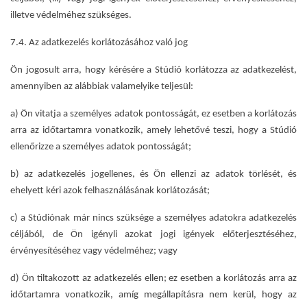
illetve védelméhez szükséges.
7.4. Az adatkezelés korlátozásához való jog
Ön jogosult arra, hogy kérésére a Stúdió korlátozza az adatkezelést,
amennyiben az alábbiak valamelyike teljesül:
a) Ön vitatja a személyes adatok pontosságát, ez esetben a korlátozás
arra az időtartamra vonatkozik, amely lehetővé teszi, hogy a Stúdió
ellenőrizze a személyes adatok pontosságát;
b) az adatkezelés jogellenes, és Ön ellenzi az adatok törlését, és
ehelyett kéri azok felhasználásának korlátozását;
c) a Stúdiónak már nincs szüksége a személyes adatokra adatkezelés
céljából, de Ön igényli azokat jogi igények előterjesztéséhez,
érvényesítéséhez vagy védelméhez; vagy
d) Ön tiltakozott az adatkezelés ellen; ez esetben a korlátozás arra az
időtartamra vonatkozik, amíg megállapításra nem kerül, hogy az