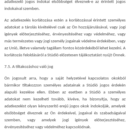
adatkezelő jogos indokai elsőbbséget élveznek-e az érintett jogos
indokaival szemben.
Az adatkezelés korlátozása estén a korlátozással érintett személyes
adatokat a tárolás kivételével csak az Ön hozzájárulásával, vagy jogi
igények előterjesztéséhez, érvényesítéséhez vagy védelméhez, vagy
más természetes vagy jogi személy jogainak védelme érdekében, vagy
az Unió, illetve valamely tagállam fontos közérdekéből lehet kezelni. A
korlátozás feloldásáról a Stúdió előzetesen tájékoztatást nyújt Önnek.
7.5. A tiltakozáshoz való jog
Ön jogosult arra, hogy a saját helyzetével kapcsolatos okokból
bármikor tiltakozzon személyes adatainak a Stúdió jogos érdekén
alapuló kezelése ellen. Ebben az esetben a Stúdió a személyes
adatokat nem kezelheti tovább, kivéve, ha bizonyítja, hogy az
adatkezelést olyan kényszerítő erejű jogos okok indokolják, amelyek
elsőbbséget élveznek az Ön érdekeivel, jogaival és szabadságaival
szemben, vagy amelyek jogi igények előterjesztéséhez,
érvényesítéséhez vagy védelméhez kapcsolódnak.