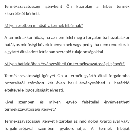
Termékszavatossági igényként Ön kizárólag a hibás termék
kicserélését kérheti.
Milyen esetben minősül a termék hibásnak?
A termék akkor hibás, ha az nem felel meg a forgalomba hozatalakor
hatályos minőségi követelményeknek vagy pedig, ha nem rendelkezik
a gyártó által adott leírásban szereplő tulajdonságokkal.
Milyen határidőben érvényesítheti Ön termékszavatossági igényét?
Termékszavatossági igényét Ön a termék gyártó általi forgalomba
hozatalától számított két éven belül érvényesítheti. E határidő
elteltével e jogosultságát elveszti.
Kivel szemben és milyen egyéb feltétellel érvényesítheti
termékszavatossági igényét?
Termékszavatossági igényét kizárólag az ingó dolog gyártójával vagy
forgalmazójával szemben gyakorolhatja. A termék hibáját