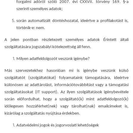
forgalmi adóról szóló 2007. évi CXXVII. törvény 169. §-a
szerinti személyes adatok;
során automatizált döntéshozatal, ideértve a profilakotást is
,
történik-e:
nem.
A jelen pontban részletezett személyes adatok Érintett általi
szolgáltatására jogszabályi kötelezettség áll fenn.
Milyen adatfeldolgozót veszünk igénybe?
Más szervezetekhez hasonlóan mi is igénybe veszünk külső
szolgáltatót (szolgáltatókat) folyamataink támogatására, ideértve
különösen az adattárolást, információtovábbítást vagy a támogatási
szolgáltatásokat (IT support). Az ilyen szolgáltatások igénybevétele
során előfordulhat, hogy a szolgáltató(k) mint adatfeldolgozó(k)
időlegesen hozzáférhet(nek) vagy tárolhat(nak) emailcímeket is,
kizárólag a szolgáltatás nyújtása érdekben.
Adatvédelmi jogok és jogorvoslati lehetőségek