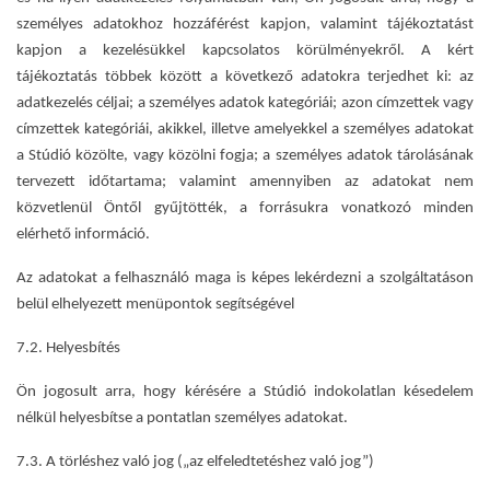
személyes adatokhoz hozzáférést kapjon, valamint tájékoztatást
kapjon a kezelésükkel kapcsolatos körülményekről. A kért
tájékoztatás többek között a következő adatokra terjedhet ki: az
adatkezelés céljai; a személyes adatok kategóriái; azon címzettek vagy
címzettek kategóriái, akikkel, illetve amelyekkel a személyes adatokat
a Stúdió közölte, vagy közölni fogja; a személyes adatok tárolásának
tervezett időtartama; valamint amennyiben az adatokat nem
közvetlenül Öntől gyűjtötték, a forrásukra vonatkozó minden
elérhető információ.
Az adatokat a felhasználó maga is képes lekérdezni a szolgáltatáson
belül elhelyezett menüpontok segítségével
7.2. Helyesbítés
Ön jogosult arra, hogy kérésére a Stúdió indokolatlan késedelem
nélkül helyesbítse a pontatlan személyes adatokat.
7.3. A törléshez való jog („az elfeledtetéshez való jog”)