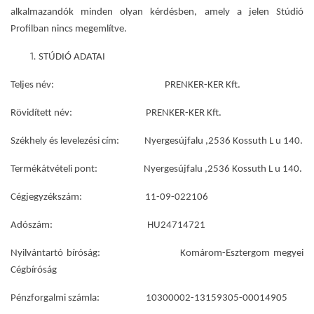
alkalmazandók minden olyan kérdésben, amely a jelen Stúdió
Profilban nincs megemlítve.
STÚDIÓ ADATAI
Teljes név:
PRENKER-KER Kft.
Rövidített név: PRENKER-KER Kft.
Székhely és levelezési cím: Nyergesújfalu ,2536 Kossuth L u 140.
Termékátvételi pont: Nyergesújfalu ,2536 Kossuth L u 140.
Cégjegyzékszám: 11-09-022106
Adószám: HU24714721
Nyilvántartó bíróság: Komárom-Esztergom megyei
Cégbíróság
Pénzforgalmi számla: 10300002-13159305-00014905