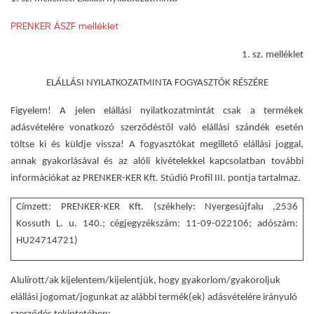
PRENKER ÁSZF melléklet
1. sz. melléklet
ELÁLLÁSI NYILATKOZATMINTA FOGYASZTÓK RÉSZÉRE
Figyelem! A jelen elállási nyilatkozatmintát csak a termékek
adásvételére vonatkozó szerződéstől való elállási szándék esetén
töltse ki és küldje vissza! A fogyasztókat megillető elállási joggal,
annak gyakorlásával és az alóli kivételekkel kapcsolatban további
információkat az PRENKER-KER Kft. Stúdió Profil III. pontja tartalmaz.
Címzett:
PRENKER-KER Kft. (székhely: Nyergesújfalu ,2536
Kossuth L. u. 140.; cégjegyzékszám: 11-09-022106; adószám:
HU24714721)
Alulírott/ak kijelentem/kijelentjük, hogy gyakorlom/gyakoroljuk
elállási jogomat/jogunkat az alábbi termék(ek) adásvételére irányuló