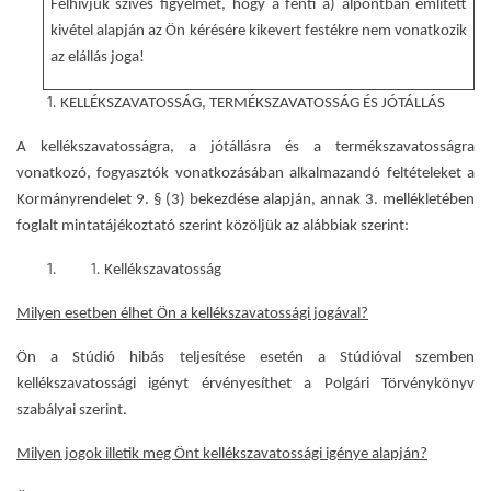
Felhívjuk szíves figyelmét, hogy a fenti a) alpontban említett
kivétel alapján az Ön kérésére kikevert festékre nem vonatkozik
az elállás joga!
KELLÉKSZAVATOSSÁG, TERMÉKSZAVATOSSÁG ÉS JÓTÁLLÁS
A kellékszavatosságra, a jótállásra és a termékszavatosságra
vonatkozó, fogyasztók vonatkozásában alkalmazandó feltételeket a
Kormányrendelet 9. § (3) bekezdése alapján, annak 3. mellékletében
foglalt mintatájékoztató szerint közöljük az alábbiak szerint:
Kellékszavatosság
Milyen esetben élhet Ön a kellékszavatossági jogával?
Ön a Stúdió hibás teljesítése esetén a Stúdióval szemben
kellékszavatossági igényt érvényesíthet a Polgári Törvénykönyv
szabályai szerint.
Milyen jogok illetik meg Önt kellékszavatossági igénye alapján?