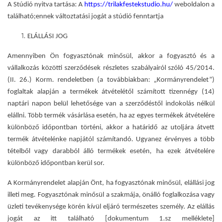
A Stúdió nyitva tartása: A
https://trilakfestekstudio.hu/
weboldalon a
található;ennek változtatási jogát a stúdió fenntartja
ELÁLLÁSI JOG
Amennyiben Ön fogyasztónak minősül, akkor a fogyasztó és a
vállalkozás közötti szerződések részletes szabályairól szóló 45/2014.
(II. 26.) Korm. rendeletben (a továbbiakban: „Kormányrendelet”)
foglaltak alapján a termékek átvételétől számított tizennégy (14)
naptári napon belül lehetősége van a szerződéstől indokolás nélkül
elállni. Több termék vásárlása esetén, ha az egyes termékek átvételére
különböző időpontban történi, akkor a határidő az utoljára átvett
termék átvételénke napjától számítandó. Ugyanez érvényes a több
tételből vagy darabból álló termékek esetén, ha ezek átvételére
különböző időpontban kerül sor.
A Kormányrendelet alapján Önt, ha fogyasztónak minősül, elállási jog
illeti meg. Fogyasztónak minősül a szakmája, önálló foglalkozása vagy
üzleti tevékenysége körén kívül eljáró természetes személy. Az elállás
jogát az itt található [dokumentum 1.sz melléklete]