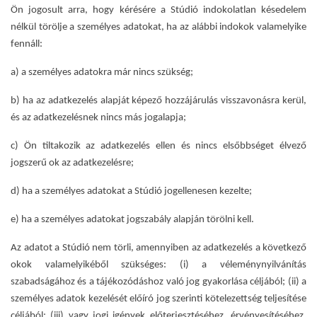
Ön jogosult arra, hogy kérésére a Stúdió indokolatlan késedelem
nélkül törölje a személyes adatokat, ha az alábbi indokok valamelyike
fennáll:
a) a személyes adatokra már nincs szükség;
b) ha az adatkezelés alapját képező hozzájárulás visszavonásra kerül,
és az adatkezelésnek nincs más jogalapja;
c) Ön tiltakozik az adatkezelés ellen és nincs elsőbbséget élvező
jogszerű ok az adatkezelésre;
d) ha a személyes adatokat a Stúdió jogellenesen kezelte;
e) ha a személyes adatokat jogszabály alapján törölni kell.
Az adatot a Stúdió nem törli, amennyiben az adatkezelés a következő
okok valamelyikéből szükséges: (i) a véleménynyilvánítás
szabadságához és a tájékozódáshoz való jog gyakorlása céljából; (ii) a
személyes adatok kezelését előíró jog szerinti kötelezettség teljesítése
céljából; (iii) vagy jogi igények előterjesztéséhez, érvényesítéséhez,