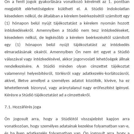
Ön a fenti jogok gyakorlására vonatkozó kérelmét az 1. pontban
megjelölt elérhetőségekre küldheti el. A Stúdió indokolatlan
késedelem nélkül, de általában a kérelem beérkezésétől számított egy
(1) hónapon belül nyújt tájékoztatást a kérelem nyomán hozott
intézkedésekről. Amennyiben a Stúdió nem tesz intézkedéseket,
késedelem nélkül, de legkésőbb a kérelem beérkezésétől számított
egy (1) hónapon belül nyújt tájékoztatást az intézkedés
elmaradásának okairól. Amennyiben Ön nem ért egyet a Stúdió
válaszával vagy intézkedésével, akkor jogorvoslati lehetőségek állnak
rendelkezésére. A Stúdió minden olyan címzettet tájékoztat
valamennyi helyesbítésről, törlésről vagy adatkezelés-korlátozásról,
akivel, illetve amellyel a személyes adatot közölték, kivéve, ha ez
lehetetlennek bizonyul, vagy aránytalanul nagy erőfeszítést igényel.
Kérésre a Stúdió tájékoztatást ad a címzettekről.
7.1. Hozzáférés joga
Ön jogosult arra, hogy a Stúdiótól visszajelzést kapjon arra
vonatkozóan, hogy személyes adatainak kezelése folyamatban van-e,
és ha ilyen adatkezelés folyamatban van, Ön jogosult arra, hogy a