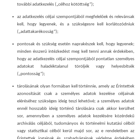
további adatkezelés („célhoz kötöttség”);
az adatkezelés céljai szempontjából megfelelőek és relevánsak
kell, hogy legyenek, és a szükségesre kell korlátozódniuk
(„adattakarékosság”);
pontosak és szükség esetén naprakészek kell, hogy legyenek;
minden ésszerű intézkedést meg kell tenni annak érdekében,
hogy az adatkezelés céljai szempontjából pontatlan személyes
adatokat haladéktalanul töröljék vagy helyesbítsék
(„pontosság”);
tárolásának olyan formában kell történnie, amely az Érintettek
azonosítását csak a személyes adatok kezelése céljainak
eléréséhez szükséges ideig teszi lehetővé; a személyes adatok
ennél hosszabb ideig történő tárolására csak akkor kerülhet
sor, amennyiben a személyes adatok kezelésére közérdekű
archiválás céljából, tudományos és történelmi kutatási célból
vagy statisztikai célból kerül majd sor, az e rendeletben az
Érintettek jogainak és szabadságainak védelme érdekében