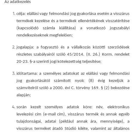
Az adatkezelés
célja:
elállási vagy felmondási jog gyakorlása esetén a
visszárus
termékek kezelése és a termékek ellenértékének visszatérítése
(kapcsolódó számla kiállítása) a vonatkozó jogszabályi
rendelkezéseknek megfelelően;
jogalapja
: a fogyasztó és a vállalkozás közötti szerződések
részletes szabályairól szóló 45/2014. (II. 26.) Korm. rendelet
20-23. §-a szerinti jogi kötelezettség teljesítése;
időtartama
: a személyes adatokat az elállási vagy felmondási
jog gyakorlásától számított nyolc (8) évig kezeljük a
számvitelről szóló a 2000. évi C. törvény 169. § (2) bekezdése
alapján;
során kezelt személyes adatok köre
: név, elektronikus
levelezési cím (e-mail cím), visszárus termék és annak egyéb
tulajdonságai, adatai (például annak ára, mennyisége), a
visszárus terméket átadó Stúdió kiléte, valamint az általános