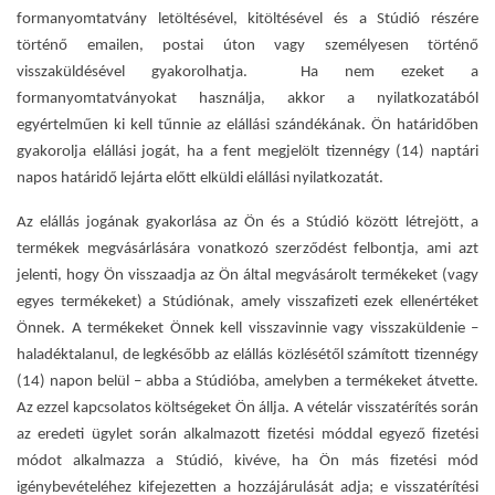
formanyomtatvány letöltésével, kitöltésével és a Stúdió részére
történő emailen, postai úton vagy személyesen történő
visszaküldésével gyakorolhatja. Ha nem ezeket a
formanyomtatványokat használja, akkor a nyilatkozatából
egyértelműen ki kell tűnnie az elállási szándékának. Ön határidőben
gyakorolja elállási jogát, ha a fent megjelölt tizennégy (14) naptári
napos határidő lejárta előtt elküldi elállási nyilatkozatát.
Az elállás jogának gyakorlása az Ön és a Stúdió között létrejött, a
termékek megvásárlására vonatkozó szerződést felbontja, ami azt
jelenti, hogy Ön visszaadja az Ön által megvásárolt termékeket (vagy
egyes termékeket) a Stúdiónak, amely visszafizeti ezek ellenértéket
Önnek. A termékeket Önnek kell visszavinnie vagy visszaküldenie –
haladéktalanul, de legkésőbb az elállás közlésétől számított tizennégy
(14) napon belül – abba a Stúdióba, amelyben a termékeket átvette.
Az ezzel kapcsolatos költségeket Ön állja. A vételár visszatérítés során
az eredeti ügylet során alkalmazott fizetési móddal egyező fizetési
módot alkalmazza a Stúdió, kivéve, ha Ön más fizetési mód
igénybevételéhez kifejezetten a hozzájárulását adja; e visszatérítési