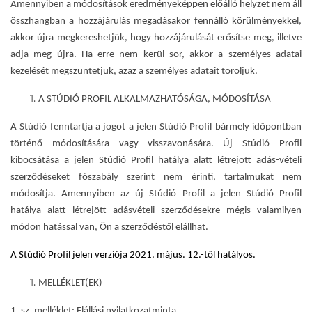
Amennyiben a módosítások eredményeképpen előálló helyzet nem áll
összhangban a hozzájárulás megadásakor fennálló körülményekkel,
akkor újra megkereshetjük, hogy hozzájárulását erősítse meg, illetve
adja meg újra. Ha erre nem kerül sor, akkor a személyes adatai
kezelését megszüntetjük, azaz a személyes adatait töröljük.
A STÚDIÓ PROFIL ALKALMAZHATÓSÁGA, MÓDOSÍTÁSA
A Stúdió fenntartja a jogot a jelen Stúdió Profil bármely időpontban
történő módosítására vagy visszavonására. Új Stúdió Profil
kibocsátása a jelen Stúdió Profil hatálya alatt létrejött adás-vételi
szerződéseket főszabály szerint nem érinti, tartalmukat nem
módosítja. Amennyiben az új Stúdió Profil a jelen Stúdió Profil
hatálya alatt létrejött adásvételi szerződésekre mégis valamilyen
módon hatással van, Ön a szerződéstől elállhat.
A Stúdió Profil jelen verziója 2021. május. 12.-től hatályos.
MELLÉKLET(EK)
1. sz. melléklet
: Elállási nyilatkozatminta