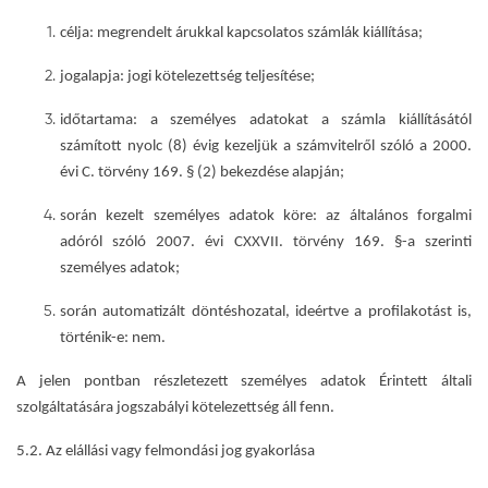
célja:
megrendelt árukkal kapcsolatos számlák kiállítása
;
jogalapja
: jogi kötelezettség teljesítése;
időtartama
: a személyes adatokat a számla kiállításától
számított nyolc (8) évig kezeljük a számvitelről szóló a 2000.
évi C. törvény 169. § (2) bekezdése alapján;
során kezelt személyes adatok köre
: az általános forgalmi
adóról szóló 2007. évi CXXVII. törvény 169. §-a szerinti
személyes adatok;
során automatizált döntéshozatal, ideértve a profilakotást is
,
történik-e:
nem.
A jelen pontban részletezett személyes adatok Érintett általi
szolgáltatására jogszabályi kötelezettség áll fenn.
5.2. Az elállási vagy felmondási jog gyakorlása