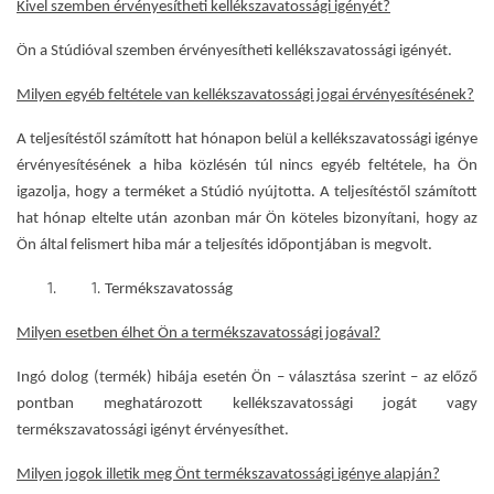
Kivel szemben érvényesítheti kellékszavatossági igényét?
Ön a Stúdióval szemben érvényesítheti kellékszavatossági igényét.
Milyen egyéb feltétele van kellékszavatossági jogai érvényesítésének?
A teljesítéstől számított hat hónapon belül a kellékszavatossági igénye
érvényesítésének a hiba közlésén túl nincs egyéb feltétele, ha Ön
igazolja, hogy a terméket a Stúdió nyújtotta. A teljesítéstől számított
hat hónap eltelte után azonban már Ön köteles bizonyítani, hogy az
Ön által felismert hiba már a teljesítés időpontjában is megvolt.
Termékszavatosság
Milyen esetben élhet Ön a termékszavatossági jogával?
Ingó dolog (termék) hibája esetén Ön – választása szerint – az előző
pontban meghatározott kellékszavatossági jogát vagy
termékszavatossági igényt érvényesíthet.
Milyen jogok illetik meg Önt termékszavatossági igénye alapján?