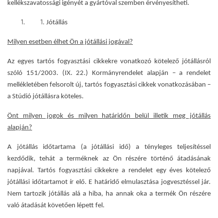
kellékszavatossági igényét a gyártóval szemben érvényesítheti.
Jótállás
Milyen esetben élhet Ön a jótállási jogával?
Az egyes tartós fogyasztási cikkekre vonatkozó kötelező jótállásról
szóló 151/2003. (IX. 22.) Kormányrendelet
alapján – a rendelet
mellékletében felsorolt új, tartós fogyasztási cikkek vonatkozásában –
a Stúdió jótállásra köteles.
Önt milyen jogok és milyen határidőn belül illetik meg jótállás
alapján?
A jótállás időtartama (a jótállási idő) a tényleges teljesítéssel
kezdődik, tehát a terméknek az Ön részére történő átadásának
napjával. Tartós fogyasztási cikkekre a rendelet egy éves kötelező
jótállási időtartamot ír elő. E határidő elmulasztása jogvesztéssel jár.
Nem tartozik jótállás alá a hiba, ha annak oka a termék Ön részére
való átadását követően lépett fel.