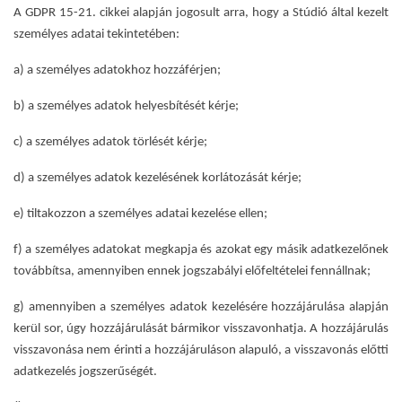
A GDPR 15-21. cikkei alapján jogosult arra, hogy a Stúdió által kezelt
személyes adatai tekintetében:
a) a személyes adatokhoz hozzáférjen;
b) a személyes adatok helyesbítését kérje;
c) a személyes adatok törlését kérje;
d) a személyes adatok kezelésének korlátozását kérje;
e) tiltakozzon a személyes adatai kezelése ellen;
f) a személyes adatokat megkapja és azokat egy másik adatkezelőnek
továbbítsa, amennyiben ennek jogszabályi előfeltételei fennállnak;
g) amennyiben a személyes adatok kezelésére hozzájárulása alapján
kerül sor, úgy hozzájárulását bármikor visszavonhatja. A hozzájárulás
visszavonása nem érinti a hozzájáruláson alapuló, a visszavonás előtti
adatkezelés jogszerűségét.