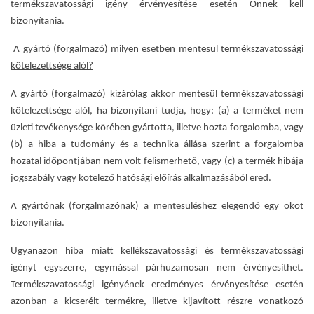
termékszavatossági igény érvényesítése esetén Önnek kell
bizonyítania.
A gyártó (forgalmazó) milyen esetben mentesül termékszavatossági
kötelezettsége alól?
A gyártó (forgalmazó) kizárólag akkor mentesül termékszavatossági
kötelezettsége alól, ha bizonyítani tudja, hogy: (a) a terméket nem
üzleti tevékenysége körében gyártotta, illetve hozta forgalomba, vagy
(b) a hiba a tudomány és a technika állása szerint a forgalomba
hozatal időpontjában nem volt felismerhető, vagy (c) a termék hibája
jogszabály vagy kötelező hatósági előírás alkalmazásából ered.
A gyártónak (forgalmazónak) a mentesüléshez elegendő egy okot
bizonyítania.
Ugyanazon hiba miatt kellékszavatossági és termékszavatossági
igényt egyszerre, egymással párhuzamosan nem érvényesíthet.
Termékszavatossági igényének eredményes érvényesítése esetén
azonban a kicserélt termékre, illetve kijavított részre vonatkozó