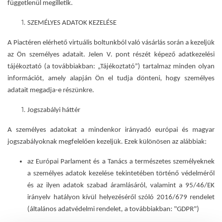
függetlenül megilletik.
SZEMÉLYES ADATOK KEZELÉSE
A Piactéren elérhető virtuális boltunkból való vásárlás során a kezeljük
az Ön személyes adatait. Jelen V. pont részét képező adatkezelési
tájékoztató (a továbbiakban: „Tájékoztató”) tartalmaz minden olyan
információt, amely alapján Ön el tudja dönteni, hogy személyes
adatait megadja-e részünkre.
Jogszabályi háttér
A személyes adatokat a mindenkor irányadó európai és magyar
jogszabályoknak megfelelően kezeljük. Ezek különösen az alábbiak:
az Európai Parlament és a Tanács a természetes személyeknek
a személyes adatok kezelése tekintetében történő védelméről
és az ilyen adatok szabad áramlásáról, valamint a 95/46/EK
irányelv hatályon kívül helyezéséről szóló 2016/679 rendelet
(általános adatvédelmi rendelet, a továbbiakban: "GDPR")