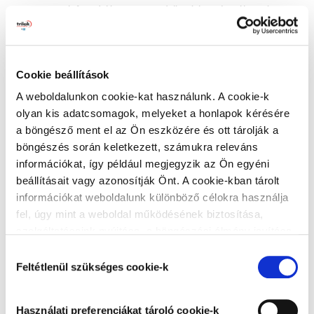
az információs önrendelkezési jogról és az
információszabadságról szóló 2011. évi CXII. törvény
–
amennyiben a GDPR-ra tekintettel alkalmazandó.
Az adatkezelő
Cookie beállítások
A jelen Tájékoztató tárgyát képező személyes adatok
A weboldalunkon cookie-kat használunk. A cookie-k
kezelését a Stúdió, mint önálló adatkezelő kezeli.
olyan kis adatcsomagok, melyeket a honlapok kérésére
a böngésző ment el az Ön eszközére és ott tárolják a
Értelmező rendelkezések
böngészés során keletkezett, számukra releváns
Ezen Tájékoztató alkalmazásában:
információkat, így például megjegyzik az Ön egyéni
beállításait vagy azonosítják Önt. A cookie-kban tárolt
Érintett
: a kezelt személyes adat alapján azonosított
információkat weboldalunk különböző célokra használja
vagy azonosítható természetes személy.
fel, úgy mint a weboldal működésének biztosítása,
szolgáltatásaink nyújtása, a böngészési élmény javítása,
Adatkezelő
: az a természetes vagy jogi személy,
a felhasználók érdeklődésének megfelelő, személyre
közhatalmi szerv, ügynökség vagy bármely egyéb szerv,
Hozzájárulás
szabott ajánlatok megjelenítése, látogatottsági adatok
Feltétlenül szükséges cookie-k
amely a személyes adatok kezelésének céljait és
kiválasztása
elemzése. A weboldalunk által alkalmazott cookie-k,
eszközeit önállóan vagy másokkal együtt meghatározza.
különösen a Google Analytics cookie-k működéséről,
Ha az adatkezelés céljait és eszközeit az uniós vagy a
Használati preferenciákat tároló cookie-k