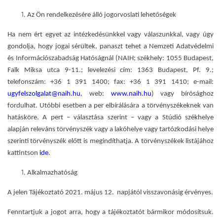
Az Ön rendelkezésére álló jogorvoslat
i lehetőségek
Ha nem ért egyet az intézkedésünkkel vagy válaszunkkal, vagy úgy
gondolja, hogy jogai sérültek, panaszt tehet a Nemzeti Adatvédelmi
és Információszabadság Hatóságnál (NAIH; székhely:
1055 Budapest,
Falk Miksa utca 9-11.; levelezési cím:
1363 Budapest, Pf. 9
.;
telefonszám: +36 1 391 1400; fax: +36 1 391 1410; e-mail:
ugyfelszolgalat@naih.hu
, web:
www.naih.hu
) vagy bírósághoz
fordulhat. Utóbbi esetben a per elbírálására a törvényszékeknek van
hatásköre. A pert – választása szerint – vagy a Stúdió székhelye
alapján releváns törvényszék vagy a lakóhelye vagy tartózkodási helye
szerinti törvényszék előtt is megindíthatja. A törvényszékek listájához
kattintson
ide
.
Alkalmazhatóság
A jelen Tájékoztató 2021. május 12. napjától visszavonásig érvényes.
Fenntartjuk a jogot arra, hogy a tájékoztatót bármikor módosítsuk.