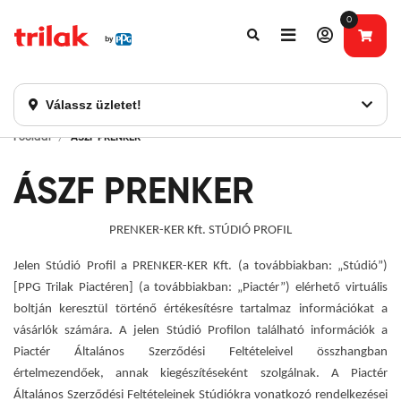
0
Fontos tájékoztatás!
Webshopunk hamarosan bezárásra kerül. Kérjük, új
rendelést már ne adjon le. Köszönjük eddigi bizalmát!
Válassz üzletet!
Főoldal
ÁSZF PRENKER
ÁSZF PRENKER
PRENKER-KER Kft. STÚDIÓ PROFIL
Jelen Stúdió Profil a PRENKER-KER Kft. (a továbbiakban: „Stúdió”)
[PPG Trilak Piactéren] (a továbbiakban: „Piactér”) elérhető virtuális
boltján keresztül történő értékesítésre tartalmaz információkat a
vásárlók számára. A jelen Stúdió Profilon található információk a
Piactér Általános Szerződési Feltételeivel összhangban
értelmezendőek, annak kiegészítéseként szolgálnak. A Piactér
Általános Szerződési Feltételeinek Stúdiókra vonatkozó rendelkezései