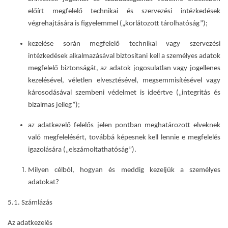
előírt megfelelő technikai és szervezési intézkedések
végrehajtására is figyelemmel („korlátozott tárolhatóság”);
kezelése során megfelelő technikai vagy szervezési
intézkedések alkalmazásával biztosítani kell a személyes adatok
megfelelő biztonságát, az adatok jogosulatlan vagy jogellenes
kezelésével, véletlen elvesztésével, megsemmisítésével vagy
károsodásával szembeni védelmet is ideértve („integritás és
bizalmas jelleg”);
az adatkezelő felelős jelen pontban meghatározott elveknek
való megfelelésért, továbbá képesnek kell lennie e megfelelés
igazolására („elszámoltathatóság”).
Milyen célból, hogyan és meddig kezeljük a személyes
adatokat?
5.1. Számlázás
Az adatkezelés