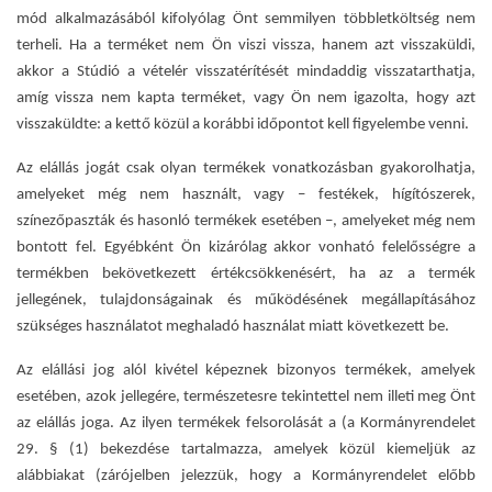
mód alkalmazásából kifolyólag Önt semmilyen többletköltség nem
terheli. Ha a terméket nem Ön viszi vissza, hanem azt visszaküldi,
akkor a Stúdió a vételér visszatérítését mindaddig visszatarthatja,
amíg vissza nem kapta terméket, vagy Ön nem igazolta, hogy azt
visszaküldte: a kettő közül a korábbi időpontot kell figyelembe venni.
Az elállás jogát csak olyan termékek vonatkozásban gyakorolhatja,
amelyeket még nem használt, vagy – festékek, hígítószerek,
színezőpaszták és hasonló termékek esetében –, amelyeket még nem
bontott fel. Egyébként Ön kizárólag akkor vonható felelősségre a
termékben bekövetkezett értékcsökkenésért, ha az a termék
jellegének, tulajdonságainak és működésének megállapításához
szükséges használatot meghaladó használat miatt következett be.
Az elállási jog alól kivétel képeznek bizonyos termékek, amelyek
esetében, azok jellegére, természetesre tekintettel nem illeti meg Önt
az elállás joga. Az ilyen termékek felsorolását a (a Kormányrendelet
29. § (1) bekezdése tartalmazza, amelyek közül kiemeljük az
alábbiakat (zárójelben jelezzük, hogy a Kormányrendelet előbb