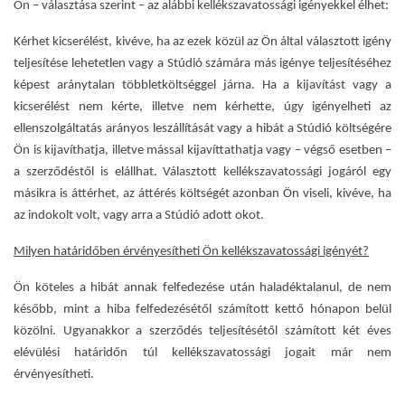
Ön – választása szerint – az alábbi kellékszavatossági igényekkel élhet:
Kérhet kicserélést, kivéve, ha az ezek közül az Ön által választott igény
teljesítése lehetetlen vagy a Stúdió számára más igénye teljesítéséhez
képest aránytalan többletköltséggel járna. Ha a kijavítást vagy a
kicserélést nem kérte, illetve nem kérhette, úgy igényelheti az
ellenszolgáltatás arányos leszállítását vagy a hibát a Stúdió költségére
Ön is kijavíthatja, illetve mással kijavíttathatja vagy – végső esetben –
a szerződéstől is elállhat. Választott kellékszavatossági jogáról egy
másikra is áttérhet, az áttérés költségét azonban Ön viseli, kivéve, ha
az indokolt volt, vagy arra a Stúdió adott okot.
Milyen határidőben érvényesítheti Ön kellékszavatossági igényét?
Ön köteles a hibát annak felfedezése után haladéktalanul, de nem
később, mint a hiba felfedezésétől számított kettő hónapon belül
közölni. Ugyanakkor a szerződés teljesítésétől számított két éves
elévülési határidőn túl kellékszavatossági jogait már nem
érvényesítheti.