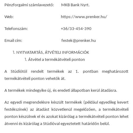
Pénzforgalmi számlavezető: MKB Bank Nyrt.
Web: https://www.prenker.hu/
Telefonszám: +36/33-454-390
Email cím: festek@prenker.hu
NYITVATARTÁS, ÁTVÉTELI INFORMÁCIÓK
Átvétel a termékátvételi ponton
A Stúdiótól rendelt termékek az 1. pontban meghatározott
termékátvételi ponton vehetők át.
A termékek mindegyike új, és eredeti állapotban kerül átadásra.
Az egyedi megrendelésre készült termékek (például egyedileg kevert
festékszínek) az átadást közvetlenül megelőzően, a termékátvételi
ponton készülnek el és azokat kizárólag a termékátvételi ponton lehet
átvenni és kizárólag a Stúdióval egyeztetett határidőn belül.