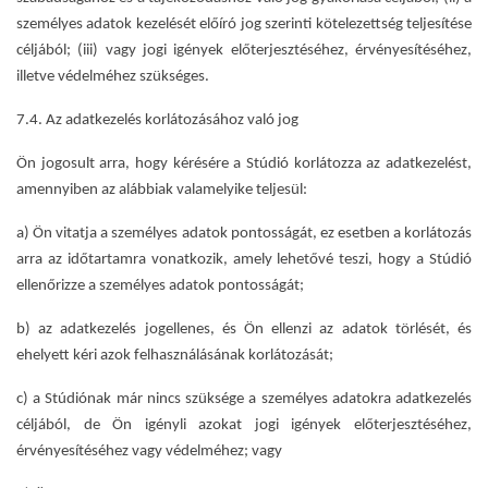
személyes adatok kezelését előíró jog szerinti kötelezettség teljesítése
céljából; (iii) vagy jogi igények előterjesztéséhez, érvényesítéséhez,
illetve védelméhez szükséges.
7.4. Az adatkezelés korlátozásához való jog
Ön jogosult arra, hogy kérésére a Stúdió korlátozza az adatkezelést,
amennyiben az alábbiak valamelyike teljesül:
a) Ön vitatja a személyes adatok pontosságát, ez esetben a korlátozás
arra az időtartamra vonatkozik, amely lehetővé teszi, hogy a Stúdió
ellenőrizze a személyes adatok pontosságát;
b) az adatkezelés jogellenes, és Ön ellenzi az adatok törlését, és
ehelyett kéri azok felhasználásának korlátozását;
c) a Stúdiónak már nincs szüksége a személyes adatokra adatkezelés
céljából, de Ön igényli azokat jogi igények előterjesztéséhez,
érvényesítéséhez vagy védelméhez; vagy