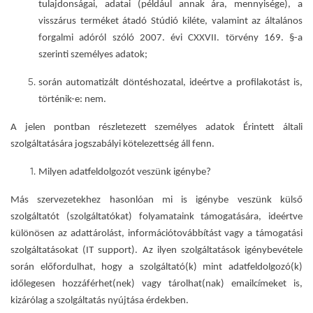
tulajdonságai, adatai (például annak ára, mennyisége), a
visszárus terméket átadó Stúdió kiléte, valamint az általános
forgalmi adóról szóló 2007. évi CXXVII. törvény 169. §-a
szerinti személyes adatok;
során automatizált döntéshozatal, ideértve a profilakotást is
,
történik-e:
nem.
A jelen pontban részletezett személyes adatok Érintett általi
szolgáltatására jogszabályi kötelezettség áll fenn.
Milyen adatfeldolgozót veszünk igénybe?
Más szervezetekhez hasonlóan mi is igénybe veszünk külső
szolgáltatót (szolgáltatókat) folyamataink támogatására, ideértve
különösen az adattárolást, információtovábbítást vagy a támogatási
szolgáltatásokat (IT support). Az ilyen szolgáltatások igénybevétele
során előfordulhat, hogy a szolgáltató(k) mint adatfeldolgozó(k)
időlegesen hozzáférhet(nek) vagy tárolhat(nak) emailcímeket is,
kizárólag a szolgáltatás nyújtása érdekben.