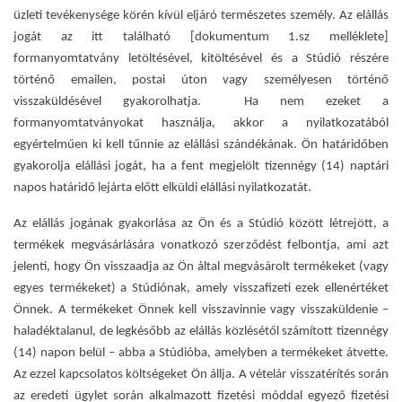
üzleti tevékenysége körén kívül eljáró természetes személy. Az elállás
jogát az itt található [dokumentum 1.sz melléklete]
formanyomtatvány letöltésével, kitöltésével és a Stúdió részére
történő emailen, postai úton vagy személyesen történő
visszaküldésével gyakorolhatja. Ha nem ezeket a
formanyomtatványokat használja, akkor a nyilatkozatából
egyértelműen ki kell tűnnie az elállási szándékának. Ön határidőben
gyakorolja elállási jogát, ha a fent megjelölt tizennégy (14) naptári
napos határidő lejárta előtt elküldi elállási nyilatkozatát.
Az elállás jogának gyakorlása az Ön és a Stúdió között létrejött, a
termékek megvásárlására vonatkozó szerződést felbontja, ami azt
jelenti, hogy Ön visszaadja az Ön által megvásárolt termékeket (vagy
egyes termékeket) a Stúdiónak, amely visszafizeti ezek ellenértéket
Önnek. A termékeket Önnek kell visszavinnie vagy visszaküldenie –
haladéktalanul, de legkésőbb az elállás közlésétől számított tizennégy
(14) napon belül – abba a Stúdióba, amelyben a termékeket átvette.
Az ezzel kapcsolatos költségeket Ön állja. A vételár visszatérítés során
az eredeti ügylet során alkalmazott fizetési móddal egyező fizetési