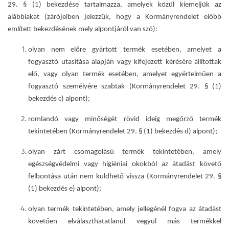
29. § (1) bekezdése tartalmazza, amelyek közül kiemeljük az
alábbiakat (zárójelben jelezzük, hogy a Kormányrendelet előbb
említett bekezdésének mely alpontjáról van szó):
olyan nem előre gyártott termék esetében, amelyet a
fogyasztó utasítása alapján vagy kifejezett kérésére állítottak
elő, vagy olyan termék esetében, amelyet egyértelműen a
fogyasztó személyére szabtak (Kormányrendelet 29. § (1)
bekezdés c) alpont);
romlandó vagy minőségét rövid ideig megőrző termék
tekintetében (Kormányrendelet 29. § (1) bekezdés d) alpont);
olyan zárt csomagolású termék tekintetében, amely
egészségvédelmi vagy higiéniai okokból az átadást követő
felbontása után nem küldhető vissza (Kormányrendelet 29. §
(1) bekezdés e) alpont);
olyan termék tekintetében, amely jellegénél fogva az átadást
követően elválaszthatatlanul vegyül más termékkel