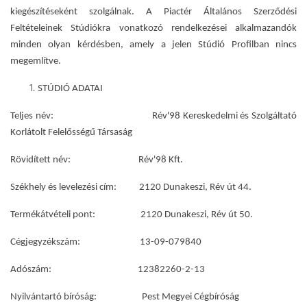
kiegészítéseként szolgálnak. A Piactér Általános Szerződési
Feltételeinek Stúdiókra vonatkozó rendelkezései alkalmazandók
minden olyan kérdésben, amely a jelen Stúdió Profilban nincs
megemlítve.
STÚDIÓ ADATAI
Teljes név: Rév'98 Kereskedelmi és Szolgáltató
Korlátolt Felelősségű Társaság
Rövidített név: Rév'98 Kft.
Székhely és levelezési cím: 2120 Dunakeszi, Rév út 44.
Termékátvételi pont: 2120 Dunakeszi, Rév út 50.
Cégjegyzékszám: 13-09-079840
Adószám: 12382260-2-13
Nyilvántartó bíróság: Pest Megyei Cégbíróság