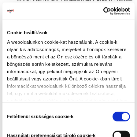
(általános adatvédelmi rendelet, a továbbiakban: "GDPR")
az információs önrendelkezési jogról és az
információszabadságról szóló 2011. évi CXII. törvény
–
Cookie beállítások
amennyiben a GDPR-ra tekintettel alkalmazandó.
A weboldalunkon cookie-kat használunk. A cookie-k
Az adatkezelő
olyan kis adatcsomagok, melyeket a honlapok kérésére
A jelen Tájékoztató tárgyát képező személyes adatok
a böngésző ment el az Ön eszközére és ott tárolják a
kezelését a Stúdió, mint önálló adatkezelő kezeli.
böngészés során keletkezett, számukra releváns
információkat, így például megjegyzik az Ön egyéni
Értelmező rendelkezések
beállításait vagy azonosítják Önt. A cookie-kban tárolt
Ezen Tájékoztató alkalmazásában:
információkat weboldalunk különböző célokra használja
fel, úgy mint a weboldal működésének biztosítása,
Érintett
: a kezelt személyes adat alapján azonosított
szolgáltatásaink nyújtása, a böngészési élmény javítása,
vagy azonosítható természetes személy.
a felhasználók érdeklődésének megfelelő, személyre
Hozzájárulás
szabott ajánlatok megjelenítése, látogatottsági adatok
Feltétlenül szükséges cookie-k
Adatkezelő
: az a természetes vagy jogi személy,
kiválasztása
elemzése. A weboldalunk által alkalmazott cookie-k,
közhatalmi szerv, ügynökség vagy bármely egyéb szerv,
különösen a Google Analytics cookie-k működéséről,
amely a személyes adatok kezelésének céljait és
Használati preferenciákat tároló cookie-k