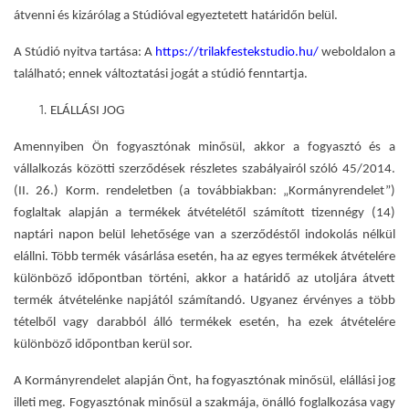
átvenni és kizárólag a Stúdióval egyeztetett határidőn belül.
A Stúdió nyitva tartása: A
https://trilakfestekstudio.hu/
weboldalon a
található; ennek változtatási jogát a stúdió fenntartja.
ELÁLLÁSI JOG
Amennyiben Ön fogyasztónak minősül, akkor a fogyasztó és a
vállalkozás közötti szerződések részletes szabályairól szóló 45/2014.
(II. 26.) Korm. rendeletben (a továbbiakban: „Kormányrendelet”)
foglaltak alapján a termékek átvételétől számított tizennégy (14)
naptári napon belül lehetősége van a szerződéstől indokolás nélkül
elállni. Több termék vásárlása esetén, ha az egyes termékek átvételére
különböző időpontban történi, akkor a határidő az utoljára átvett
termék átvételénke napjától számítandó. Ugyanez érvényes a több
tételből vagy darabból álló termékek esetén, ha ezek átvételére
különböző időpontban kerül sor.
A Kormányrendelet alapján Önt, ha fogyasztónak minősül, elállási jog
illeti meg. Fogyasztónak minősül a szakmája, önálló foglalkozása vagy