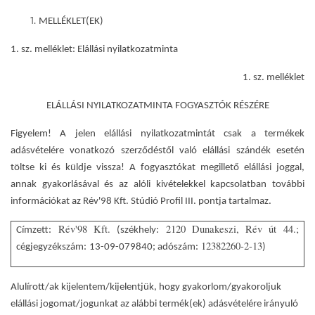
MELLÉKLET(EK)
1. sz. melléklet
: Elállási nyilatkozatminta
1. sz. melléklet
ELÁLLÁSI NYILATKOZATMINTA FOGYASZTÓK RÉSZÉRE
Figyelem! A jelen elállási nyilatkozatmintát csak a termékek
adásvételére vonatkozó szerződéstől való elállási szándék esetén
töltse ki és küldje vissza! A fogyasztókat megillető elállási joggal,
annak gyakorlásával és az alóli kivételekkel kapcsolatban további
információkat az Rév'98 Kft. Stúdió Profil III. pontja tartalmaz.
Rév'98 Kft.
2120 Dunakeszi, Rév út 44.;
Címzett:
(székhely:
12382260-2-13
cégjegyzékszám:
13-09-079840; adószám:
)
Alulírott/ak kijelentem/kijelentjük, hogy gyakorlom/gyakoroljuk
elállási jogomat/jogunkat az alábbi termék(ek) adásvételére irányuló