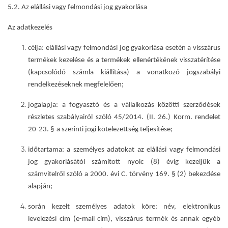
5.2. Az elállási vagy felmondási jog gyakorlása
Az adatkezelés
célja:
elállási vagy felmondási jog gyakorlása esetén a
visszárus
termékek kezelése és a termékek ellenértékének visszatérítése
(kapcsolódó számla kiállítása) a vonatkozó jogszabályi
rendelkezéseknek megfelelően;
jogalapja
: a fogyasztó és a vállalkozás közötti szerződések
részletes szabályairól szóló 45/2014. (II. 26.) Korm. rendelet
20-23. §-a szerinti jogi kötelezettség teljesítése;
időtartama
: a személyes adatokat az elállási vagy felmondási
jog gyakorlásától számított nyolc (8) évig kezeljük a
számvitelről szóló a 2000. évi C. törvény 169. § (2) bekezdése
alapján;
során kezelt személyes adatok köre
: név, elektronikus
levelezési cím (e-mail cím), visszárus termék és annak egyéb