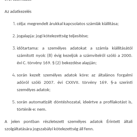
Az adatkezelés
célja:
megrendelt árukkal kapcsolatos számlák kiállítása
;
jogalapja
: jogi kötelezettség teljesítése;
időtartama
: a személyes adatokat a számla kiállításától
számított nyolc (8) évig kezeljük a számvitelről szóló a 2000.
évi C. törvény 169. § (2) bekezdése alapján;
során kezelt személyes adatok köre
: az általános forgalmi
adóról szóló 2007. évi CXXVII. törvény 169. §-a szerinti
személyes adatok;
során automatizált döntéshozatal, ideértve a profilakotást is
,
történik-e:
nem.
A jelen pontban részletezett személyes adatok Érintett általi
szolgáltatására jogszabályi kötelezettség áll fenn.