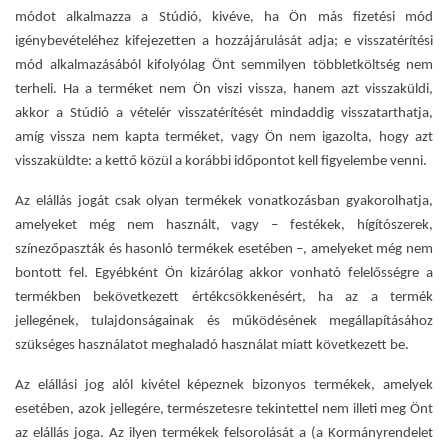
módot alkalmazza a Stúdió, kivéve, ha Ön más fizetési mód
igénybevételéhez kifejezetten a hozzájárulását adja; e visszatérítési
mód alkalmazásából kifolyólag Önt semmilyen többletköltség nem
terheli. Ha a terméket nem Ön viszi vissza, hanem azt visszaküldi,
akkor a Stúdió a vételér visszatérítését mindaddig visszatarthatja,
amíg vissza nem kapta terméket, vagy Ön nem igazolta, hogy azt
visszaküldte: a kettő közül a korábbi időpontot kell figyelembe venni.
Az elállás jogát csak olyan termékek vonatkozásban gyakorolhatja,
amelyeket még nem használt, vagy – festékek, hígítószerek,
színezőpaszták és hasonló termékek esetében –, amelyeket még nem
bontott fel. Egyébként Ön kizárólag akkor vonható felelősségre a
termékben bekövetkezett értékcsökkenésért, ha az a termék
jellegének, tulajdonságainak és működésének megállapításához
szükséges használatot meghaladó használat miatt következett be.
Az elállási jog alól kivétel képeznek bizonyos termékek, amelyek
esetében, azok jellegére, természetesre tekintettel nem illeti meg Önt
az elállás joga. Az ilyen termékek felsorolását a (a Kormányrendelet