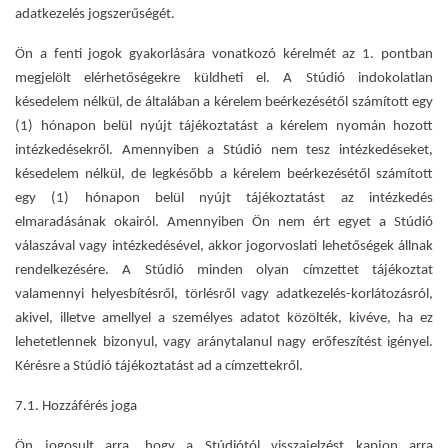
adatkezelés jogszerűségét.
Ön a fenti jogok gyakorlására vonatkozó kérelmét az 1. pontban
megjelölt elérhetőségekre küldheti el. A Stúdió indokolatlan
késedelem nélkül, de általában a kérelem beérkezésétől számított egy
(1) hónapon belül nyújt tájékoztatást a kérelem nyomán hozott
intézkedésekről. Amennyiben a Stúdió nem tesz intézkedéseket,
késedelem nélkül, de legkésőbb a kérelem beérkezésétől számított
egy (1) hónapon belül nyújt tájékoztatást az intézkedés
elmaradásának okairól. Amennyiben Ön nem ért egyet a Stúdió
válaszával vagy intézkedésével, akkor jogorvoslati lehetőségek állnak
rendelkezésére. A Stúdió minden olyan címzettet tájékoztat
valamennyi helyesbítésről, törlésről vagy adatkezelés-korlátozásról,
akivel, illetve amellyel a személyes adatot közölték, kivéve, ha ez
lehetetlennek bizonyul, vagy aránytalanul nagy erőfeszítést igényel.
Kérésre a Stúdió tájékoztatást ad a címzettekről.
7.1. Hozzáférés joga
Ön jogosult arra, hogy a Stúdiótól visszajelzést kapjon arra