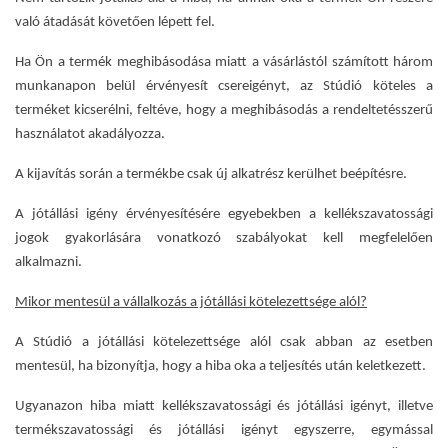
való átadását követően lépett fel.
Ha Ön a termék meghibásodása miatt a vásárlástól számított három
munkanapon belül érvényesít csereigényt, az Stúdió köteles a
terméket kicserélni, feltéve, hogy a meghibásodás a rendeltetésszerű
használatot akadályozza.
A kijavítás során a termékbe csak új alkatrész kerülhet beépítésre.
A jótállási igény érvényesítésére egyebekben a kellékszavatossági
jogok gyakorlására vonatkozó szabályokat kell megfelelően
alkalmazni.
Mikor mentesül a vállalkozás a jótállási kötelezettsége alól?
A Stúdió a jótállási kötelezettsége alól csak abban az esetben
mentesül, ha bizonyítja, hogy a hiba oka a teljesítés után keletkezett.
Ugyanazon hiba miatt kellékszavatossági és jótállási igényt, illetve
termékszavatossági és jótállási igényt egyszerre, egymással