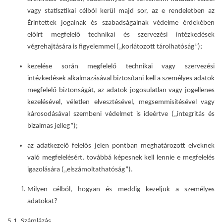
vagy statisztikai célból kerül majd sor, az e rendeletben az
Érintettek jogainak és szabadságainak védelme érdekében
előírt megfelelő technikai és szervezési intézkedések
végrehajtására is figyelemmel („korlátozott tárolhatóság”);
kezelése során megfelelő technikai vagy szervezési
intézkedések alkalmazásával biztosítani kell a személyes adatok
megfelelő biztonságát, az adatok jogosulatlan vagy jogellenes
kezelésével, véletlen elvesztésével, megsemmisítésével vagy
károsodásával szembeni védelmet is ideértve („integritás és
bizalmas jelleg”);
az adatkezelő felelős jelen pontban meghatározott elveknek
való megfelelésért, továbbá képesnek kell lennie e megfelelés
igazolására („elszámoltathatóság”).
Milyen célból, hogyan és meddig kezeljük a személyes
adatokat?
5.1. Számlázás