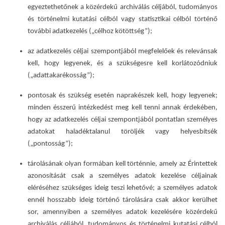
egyeztethetőnek a közérdekű archiválás céljából, tudományos
és történelmi kutatási célból vagy statisztikai célból történő
további adatkezelés („célhoz kötöttség”);
az adatkezelés céljai szempontjából megfelelőek és relevánsak
kell, hogy legyenek, és a szükségesre kell korlátozódniuk
(„adattakarékosság”);
pontosak és szükség esetén naprakészek kell, hogy legyenek;
minden ésszerű intézkedést meg kell tenni annak érdekében,
hogy az adatkezelés céljai szempontjából pontatlan személyes
adatokat haladéktalanul töröljék vagy helyesbítsék
(„pontosság”);
tárolásának olyan formában kell történnie, amely az Érintettek
azonosítását csak a személyes adatok kezelése céljainak
eléréséhez szükséges ideig teszi lehetővé; a személyes adatok
ennél hosszabb ideig történő tárolására csak akkor kerülhet
sor, amennyiben a személyes adatok kezelésére közérdekű
archiválás céljából, tudományos és történelmi kutatási célból