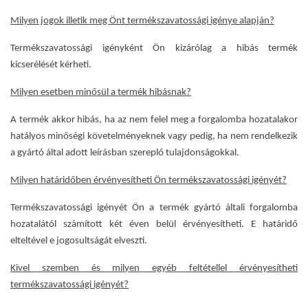
Milyen jogok illetik meg Önt termékszavatossági igénye alapján?
Termékszavatossági igényként Ön kizárólag a hibás termék
kicserélését kérheti.
Milyen esetben minősül a termék hibásnak?
A termék akkor hibás, ha az nem felel meg a forgalomba hozatalakor
hatályos minőségi követelményeknek vagy pedig, ha nem rendelkezik
a gyártó által adott leírásban szereplő tulajdonságokkal.
Milyen határidőben érvényesítheti Ön termékszavatossági igényét?
Termékszavatossági igényét Ön a termék gyártó általi forgalomba
hozatalától számított két éven belül érvényesítheti. E határidő
elteltével e jogosultságát elveszti.
Kivel szemben és milyen egyéb feltétellel érvényesítheti
termékszavatossági igényét?