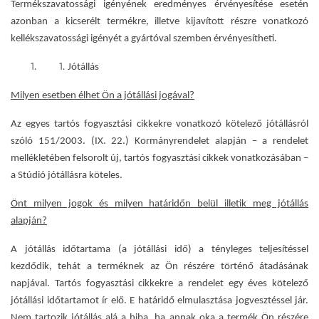
Termékszavatossági igényének eredményes érvényesítése esetén
azonban a kicserélt termékre, illetve kijavított részre vonatkozó
kellékszavatossági igényét a gyártóval szemben érvényesítheti.
Jótállás
Milyen esetben élhet Ön a jótállási jogával?
Az egyes tartós fogyasztási cikkekre vonatkozó kötelező jótállásról
szóló 151/2003. (IX. 22.) Kormányrendelet
alapján – a rendelet
mellékletében felsorolt új, tartós fogyasztási cikkek vonatkozásában –
a Stúdió jótállásra köteles.
Önt milyen jogok és milyen határidőn belül illetik meg jótállás
alapján?
A jótállás időtartama (a jótállási idő) a tényleges teljesítéssel
kezdődik, tehát a terméknek az Ön részére történő átadásának
napjával. Tartós fogyasztási cikkekre a rendelet egy éves kötelező
jótállási időtartamot ír elő. E határidő elmulasztása jogvesztéssel jár.
Nem tartozik jótállás alá a hiba, ha annak oka a termék Ön részére