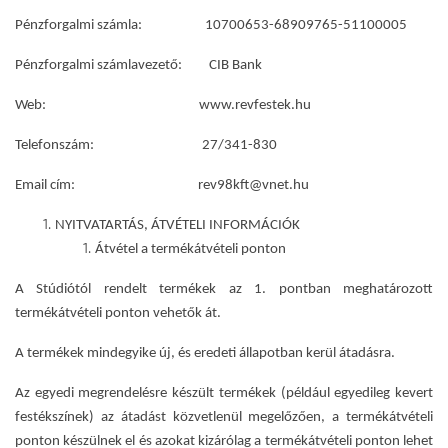
Pénzforgalmi számla: 10700653-68909765-51100005
Pénzforgalmi számlavezető: CIB Bank
Web: www.revfestek.hu
Telefonszám: 27/341-830
Email cím: rev98kft@vnet.hu
NYITVATARTÁS, ÁTVÉTELI INFORMÁCIÓK
Átvétel a termékátvételi ponton
A Stúdiótól rendelt termékek az 1. pontban meghatározott
termékátvételi ponton vehetők át.
A termékek mindegyike új, és eredeti állapotban kerül átadásra.
Az egyedi megrendelésre készült termékek (például egyedileg kevert
festékszínek) az átadást közvetlenül megelőzően, a termékátvételi
ponton készülnek el és azokat kizárólag a termékátvételi ponton lehet