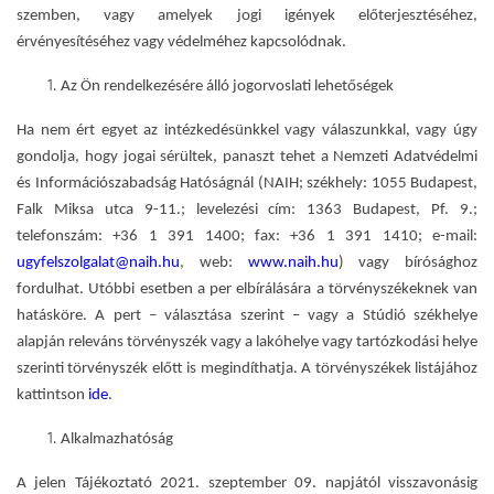
szemben, vagy amelyek jogi igények előterjesztéséhez,
érvényesítéséhez vagy védelméhez kapcsolódnak.
Az Ön rendelkezésére álló jogorvoslat
i lehetőségek
Ha nem ért egyet az intézkedésünkkel vagy válaszunkkal, vagy úgy
gondolja, hogy jogai sérültek, panaszt tehet a Nemzeti Adatvédelmi
és Információszabadság Hatóságnál (NAIH; székhely:
1055 Budapest,
Falk Miksa utca 9-11.; levelezési cím:
1363 Budapest, Pf. 9
.;
telefonszám: +36 1 391 1400; fax: +36 1 391 1410; e-mail:
ugyfelszolgalat@naih.hu
, web:
www.naih.hu
) vagy bírósághoz
fordulhat. Utóbbi esetben a per elbírálására a törvényszékeknek van
hatásköre. A pert – választása szerint – vagy a Stúdió székhelye
alapján releváns törvényszék vagy a lakóhelye vagy tartózkodási helye
szerinti törvényszék előtt is megindíthatja. A törvényszékek listájához
kattintson
ide
.
Alkalmazhatóság
A jelen Tájékoztató 2021. szeptember 09. napjától visszavonásig