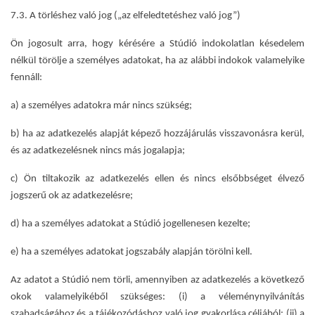
7.3. A törléshez való jog („az elfeledtetéshez való jog”)
Ön jogosult arra, hogy kérésére a Stúdió indokolatlan késedelem
nélkül törölje a személyes adatokat, ha az alábbi indokok valamelyike
fennáll:
a) a személyes adatokra már nincs szükség;
b) ha az adatkezelés alapját képező hozzájárulás visszavonásra kerül,
és az adatkezelésnek nincs más jogalapja;
c) Ön tiltakozik az adatkezelés ellen és nincs elsőbbséget élvező
jogszerű ok az adatkezelésre;
d) ha a személyes adatokat a Stúdió jogellenesen kezelte;
e) ha a személyes adatokat jogszabály alapján törölni kell.
Az adatot a Stúdió nem törli, amennyiben az adatkezelés a következő
okok valamelyikéből szükséges: (i) a véleménynyilvánítás
szabadságához és a tájékozódáshoz való jog gyakorlása céljából; (ii) a