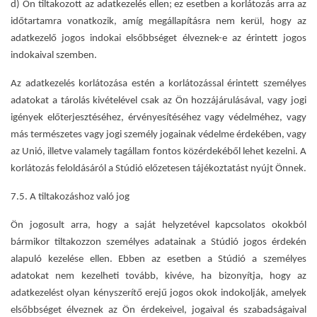
d) Ön tiltakozott az adatkezelés ellen; ez esetben a korlátozás arra az
időtartamra vonatkozik, amíg megállapításra nem kerül, hogy az
adatkezelő jogos indokai elsőbbséget élveznek-e az érintett jogos
indokaival szemben.
Az adatkezelés korlátozása estén a korlátozással érintett személyes
adatokat a tárolás kivételével csak az Ön hozzájárulásával, vagy jogi
igények előterjesztéséhez, érvényesítéséhez vagy védelméhez, vagy
más természetes vagy jogi személy jogainak védelme érdekében, vagy
az Unió, illetve valamely tagállam fontos közérdekéből lehet kezelni. A
korlátozás feloldásáról a Stúdió előzetesen tájékoztatást nyújt Önnek.
7.5. A tiltakozáshoz való jog
Ön jogosult arra, hogy a saját helyzetével kapcsolatos okokból
bármikor tiltakozzon személyes adatainak a Stúdió jogos érdekén
alapuló kezelése ellen. Ebben az esetben a Stúdió a személyes
adatokat nem kezelheti tovább, kivéve, ha bizonyítja, hogy az
adatkezelést olyan kényszerítő erejű jogos okok indokolják, amelyek
elsőbbséget élveznek az Ön érdekeivel, jogaival és szabadságaival