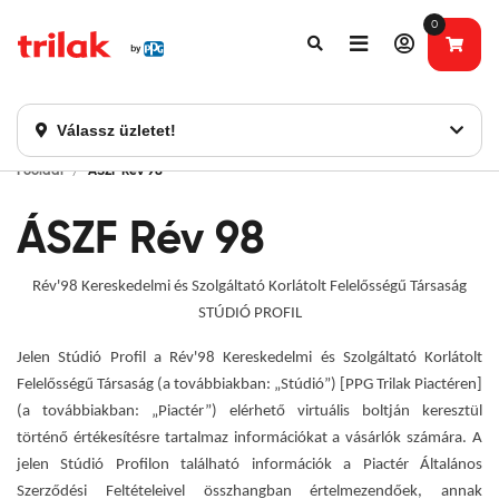
0
Fontos tájékoztatás!
Webshopunk hamarosan bezárásra kerül. Kérjük, új
rendelést már ne adjon le. Köszönjük eddigi bizalmát!
Válassz üzletet!
Főoldal
ÁSZF Rév 98
ÁSZF Rév 98
Rév'98 Kereskedelmi és Szolgáltató Korlátolt Felelősségű Társaság
STÚDIÓ PROFIL
Jelen Stúdió Profil a Rév'98 Kereskedelmi és Szolgáltató Korlátolt
Felelősségű Társaság (a továbbiakban: „Stúdió”) [PPG Trilak Piactéren]
(a továbbiakban: „Piactér”) elérhető virtuális boltján keresztül
történő értékesítésre tartalmaz információkat a vásárlók számára. A
jelen Stúdió Profilon található információk a Piactér Általános
Szerződési Feltételeivel összhangban értelmezendőek, annak