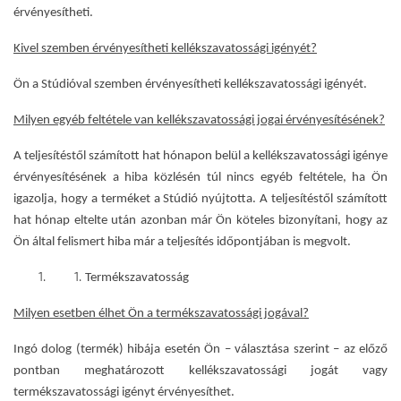
érvényesítheti.
Kivel szemben érvényesítheti kellékszavatossági igényét?
Ön a Stúdióval szemben érvényesítheti kellékszavatossági igényét.
Milyen egyéb feltétele van kellékszavatossági jogai érvényesítésének?
A teljesítéstől számított hat hónapon belül a kellékszavatossági igénye
érvényesítésének a hiba közlésén túl nincs egyéb feltétele, ha Ön
igazolja, hogy a terméket a Stúdió nyújtotta. A teljesítéstől számított
hat hónap eltelte után azonban már Ön köteles bizonyítani, hogy az
Ön által felismert hiba már a teljesítés időpontjában is megvolt.
Termékszavatosság
Milyen esetben élhet Ön a termékszavatossági jogával?
Ingó dolog (termék) hibája esetén Ön – választása szerint – az előző
pontban meghatározott kellékszavatossági jogát vagy
termékszavatossági igényt érvényesíthet.