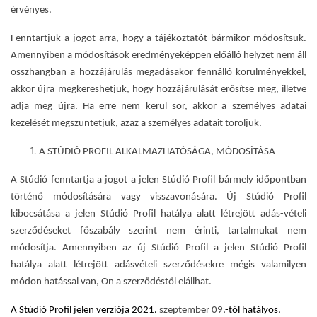
érvényes.
Fenntartjuk a jogot arra, hogy a tájékoztatót bármikor módosítsuk.
Amennyiben a módosítások eredményeképpen előálló helyzet nem áll
összhangban a hozzájárulás megadásakor fennálló körülményekkel,
akkor újra megkereshetjük, hogy hozzájárulását erősítse meg, illetve
adja meg újra. Ha erre nem kerül sor, akkor a személyes adatai
kezelését megszüntetjük, azaz a személyes adatait töröljük.
A STÚDIÓ PROFIL ALKALMAZHATÓSÁGA, MÓDOSÍTÁSA
A Stúdió fenntartja a jogot a jelen Stúdió Profil bármely időpontban
történő módosítására vagy visszavonására. Új Stúdió Profil
kibocsátása a jelen Stúdió Profil hatálya alatt létrejött adás-vételi
szerződéseket főszabály szerint nem érinti, tartalmukat nem
módosítja. Amennyiben az új Stúdió Profil a jelen Stúdió Profil
hatálya alatt létrejött adásvételi szerződésekre mégis valamilyen
módon hatással van, Ön a szerződéstől elállhat.
A Stúdió Profil jelen verziója 2021.
szeptember 09
.-től hatályos.