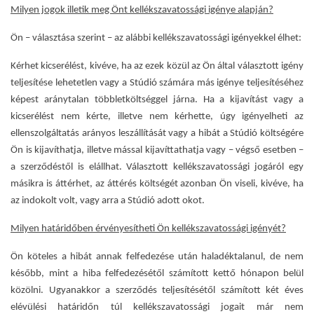
Milyen jogok illetik meg Önt kellékszavatossági igénye alapján?
Ön – választása szerint – az alábbi kellékszavatossági igényekkel élhet:
Kérhet kicserélést, kivéve, ha az ezek közül az Ön által választott igény
teljesítése lehetetlen vagy a Stúdió számára más igénye teljesítéséhez
képest aránytalan többletköltséggel járna. Ha a kijavítást vagy a
kicserélést nem kérte, illetve nem kérhette, úgy igényelheti az
ellenszolgáltatás arányos leszállítását vagy a hibát a Stúdió költségére
Ön is kijavíthatja, illetve mással kijavíttathatja vagy – végső esetben –
a szerződéstől is elállhat. Választott kellékszavatossági jogáról egy
másikra is áttérhet, az áttérés költségét azonban Ön viseli, kivéve, ha
az indokolt volt, vagy arra a Stúdió adott okot.
Milyen határidőben érvényesítheti Ön kellékszavatossági igényét?
Ön köteles a hibát annak felfedezése után haladéktalanul, de nem
később, mint a hiba felfedezésétől számított kettő hónapon belül
közölni. Ugyanakkor a szerződés teljesítésétől számított két éves
elévülési határidőn túl kellékszavatossági jogait már nem