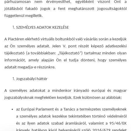
párhuzamosan nem érvényesíthet, egyébként viszont Önt a
jótállásból fakadó jogok a fent meghatározott jogosultságoktól
függetlenül megilletik.
SZEMÉLYES ADATOK KEZELÉSE
A Piactéren elérhető virtuális boltunkból való vásárlás során a kezeljük
az Ön személyes adatait. Jelen V. pont részét képező adatkezelési
tájékoztató (a továbbiakban: „Tájékoztató”) tartalmaz minden olyan
információt, amely alapján Ön el tudja dönteni, hogy személyes
adatait megadja-e részünkre.
Jogszabályi háttér
A személyes adatokat a mindenkor irányadó európai és magyar
jogszabályoknak megfelelően kezeljük. Ezek különösen az alábbiak:
az Európai Parlament és a Tanács a természetes személyeknek
a személyes adatok kezelése tekintetében történő védelméről
és az ilyen adatok szabad áramlásáról, valamint a 95/46/EK
irányelv hatályon kívül helyezéséről szóló 2016/679 rendelet