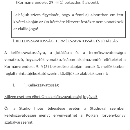
(Kormányrendelet 29. § (1) bekezdés f) alpont);
Felhívjuk szíves figyelmét, hogy a fenti a) alpontban említett
kivétel alapján az Ön kérésére kikevert festékre nem vonatkozik
az elállás joga!
KELLÉKSZAVATOSSÁG, TERMÉKSZAVATOSSÁG ÉS JÓTÁLLÁS
A kellékszavatosságra, a jótállásra és a termékszavatosságra
vonatkozó, fogyasztók vonatkozásában alkalmazandó feltételeket a
Kormányrendelet 9. § (3) bekezdése alapján, annak 3. mellékletében
foglalt mintatájékoztató szerint közöljük az alábbiak szerint:
Kellékszavatosság
Milyen esetben élhet Ön a kellékszavatossági jogával?
Ön a Stúdió hibás teljesítése esetén a Stúdióval szemben
kellékszavatossági igényt érvényesíthet a Polgári Törvénykönyv
szabályai szerint.