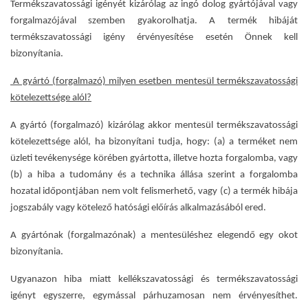
Termékszavatossági igényét kizárólag az ingó dolog gyártójával vagy
forgalmazójával szemben gyakorolhatja. A termék hibáját
termékszavatossági igény érvényesítése esetén Önnek kell
bizonyítania.
A gyártó (forgalmazó) milyen esetben mentesül termékszavatossági
kötelezettsége alól?
A gyártó (forgalmazó) kizárólag akkor mentesül termékszavatossági
kötelezettsége alól, ha bizonyítani tudja, hogy: (a) a terméket nem
üzleti tevékenysége körében gyártotta, illetve hozta forgalomba, vagy
(b) a hiba a tudomány és a technika állása szerint a forgalomba
hozatal időpontjában nem volt felismerhető, vagy (c) a termék hibája
jogszabály vagy kötelező hatósági előírás alkalmazásából ered.
A gyártónak (forgalmazónak) a mentesüléshez elegendő egy okot
bizonyítania.
Ugyanazon hiba miatt kellékszavatossági és termékszavatossági
igényt egyszerre, egymással párhuzamosan nem érvényesíthet.