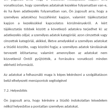
vonatkozóan, hogy személyes adatainak kezelése folyamatban van-e,
és ha ilyen adatkezelés folyamatban van, Ön jogosult arra, hogy a
személyes adatokhoz hozzáférést kapjon, valamint tájékoztatást
kapjon a kezelésükkel kapcsolatos körülményekről. A kért
tájékoztatás többek között a következő adatokra terjedhet ki: az
adatkezelés céljai; a személyes adatok kategóriái; azon címzettek vagy
címzettek kategóriái, akikkel, illetve amelyekkel a személyes adatokat
a Stúdió közölte, vagy közölni fogja; a személyes adatok tárolásának
tervezett időtartama; valamint amennyiben az adatokat nem
közvetlenül Öntől gyűjtötték, a forrásukra vonatkozó minden
elérhető információ.
Az adatokat a felhasználó maga is képes lekérdezni a szolgáltatáson
belül elhelyezett menüpontok segítségével
7.2. Helyesbítés
Ön jogosult arra, hogy kérésére a Stúdió indokolatlan késedelem
nélkül helyesbítse a pontatlan személyes adatokat.