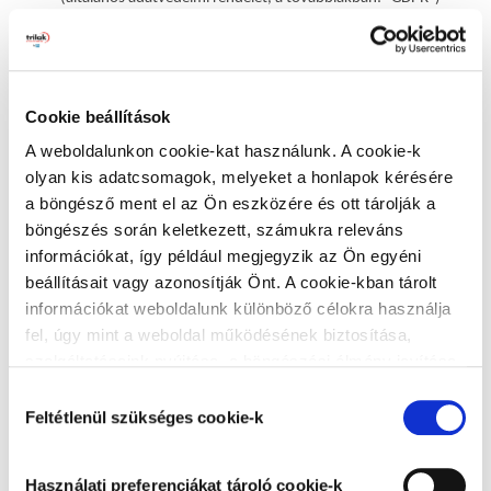
az információs önrendelkezési jogról és az
információszabadságról szóló 2011. évi CXII. törvény
–
amennyiben a GDPR-ra tekintettel alkalmazandó.
Cookie beállítások
Az adatkezelő
A weboldalunkon cookie-kat használunk. A cookie-k
A jelen Tájékoztató tárgyát képező személyes adatok
olyan kis adatcsomagok, melyeket a honlapok kérésére
kezelését a Stúdió, mint önálló adatkezelő kezeli.
a böngésző ment el az Ön eszközére és ott tárolják a
böngészés során keletkezett, számukra releváns
Értelmező rendelkezések
információkat, így például megjegyzik az Ön egyéni
Ezen Tájékoztató alkalmazásában:
beállításait vagy azonosítják Önt. A cookie-kban tárolt
információkat weboldalunk különböző célokra használja
Érintett
: a kezelt személyes adat alapján azonosított
fel, úgy mint a weboldal működésének biztosítása,
vagy azonosítható természetes személy.
szolgáltatásaink nyújtása, a böngészési élmény javítása,
a felhasználók érdeklődésének megfelelő, személyre
Adatkezelő
: az a természetes vagy jogi személy,
Hozzájárulás
szabott ajánlatok megjelenítése, látogatottsági adatok
Feltétlenül szükséges cookie-k
közhatalmi szerv, ügynökség vagy bármely egyéb szerv,
kiválasztása
elemzése. A weboldalunk által alkalmazott cookie-k,
amely a személyes adatok kezelésének céljait és
különösen a Google Analytics cookie-k működéséről,
eszközeit önállóan vagy másokkal együtt meghatározza.
Használati preferenciákat tároló cookie-k