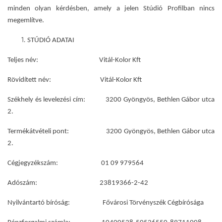
minden olyan kérdésben, amely a jelen Stúdió Profilban nincs
megemlítve.
STÚDIÓ ADATAI
Teljes név: Vitál-Kolor Kft
Rövidített név: Vitál-Kolor Kft
Székhely és levelezési cím: 3200 Gyöngyös, Bethlen Gábor utca
2.
Termékátvételi pont: 3200 Gyöngyös, Bethlen Gábor utca
2.
Cégjegyzékszám: 01 09 979564
Adószám: 23819366-2-42
Nyilvántartó bíróság: Fővárosi Törvényszék Cégbírósága