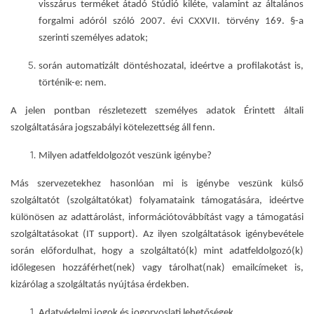
visszárus terméket átadó Stúdió kiléte, valamint az általános
forgalmi adóról szóló 2007. évi CXXVII. törvény 169. §-a
szerinti személyes adatok;
során automatizált döntéshozatal, ideértve a profilakotást is
,
történik-e:
nem.
A jelen pontban részletezett személyes adatok Érintett általi
szolgáltatására jogszabályi kötelezettség áll fenn.
Milyen adatfeldolgozót veszünk igénybe?
Más szervezetekhez hasonlóan mi is igénybe veszünk külső
szolgáltatót (szolgáltatókat) folyamataink támogatására, ideértve
különösen az adattárolást, információtovábbítást vagy a támogatási
szolgáltatásokat (IT support). Az ilyen szolgáltatások igénybevétele
során előfordulhat, hogy a szolgáltató(k) mint adatfeldolgozó(k)
időlegesen hozzáférhet(nek) vagy tárolhat(nak) emailcímeket is,
kizárólag a szolgáltatás nyújtása érdekben.
Adatvédelmi jogok és jogorvoslati lehetőségek