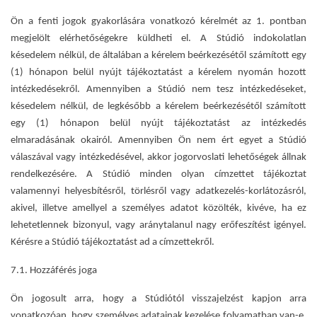
Ön a fenti jogok gyakorlására vonatkozó kérelmét az 1. pontban
megjelölt elérhetőségekre küldheti el. A Stúdió indokolatlan
késedelem nélkül, de általában a kérelem beérkezésétől számított egy
(1) hónapon belül nyújt tájékoztatást a kérelem nyomán hozott
intézkedésekről. Amennyiben a Stúdió nem tesz intézkedéseket,
késedelem nélkül, de legkésőbb a kérelem beérkezésétől számított
egy (1) hónapon belül nyújt tájékoztatást az intézkedés
elmaradásának okairól. Amennyiben Ön nem ért egyet a Stúdió
válaszával vagy intézkedésével, akkor jogorvoslati lehetőségek állnak
rendelkezésére. A Stúdió minden olyan címzettet tájékoztat
valamennyi helyesbítésről, törlésről vagy adatkezelés-korlátozásról,
akivel, illetve amellyel a személyes adatot közölték, kivéve, ha ez
lehetetlennek bizonyul, vagy aránytalanul nagy erőfeszítést igényel.
Kérésre a Stúdió tájékoztatást ad a címzettekről.
7.1. Hozzáférés joga
Ön jogosult arra, hogy a Stúdiótól visszajelzést kapjon arra
vonatkozóan, hogy személyes adatainak kezelése folyamatban van-e,