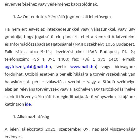
érvényesítéséhez vagy védelméhez kapcsolódnak.
Az Ön rendelkezésére álló jogorvoslat
i lehetőségek
Ha nem ért egyet az intézkedésünkkel vagy válaszunkkal, vagy úgy
gondolja, hogy jogai sérültek, panaszt tehet a Nemzeti Adatvédelmi
és Információszabadság Hatóságnál (NAIH; székhely:
1055 Budapest,
Falk Miksa utca 9-11.; levelezési cím:
1363 Budapest, Pf. 9
.;
telefonszám: +36 1 391 1400; fax: +36 1 391 1410; e-mail:
ugyfelszolgalat@naih.hu
, web:
www.naih.hu
) vagy bírósághoz
fordulhat. Utóbbi esetben a per elbírálására a törvényszékeknek van
hatásköre. A pert – választása szerint – vagy a Stúdió székhelye
alapján releváns törvényszék vagy a lakóhelye vagy tartózkodási helye
szerinti törvényszék előtt is megindíthatja. A törvényszékek listájához
kattintson
ide
.
Alkalmazhatóság
A jelen Tájékoztató 2021. szeptember 09. napjától visszavonásig
érvényes.