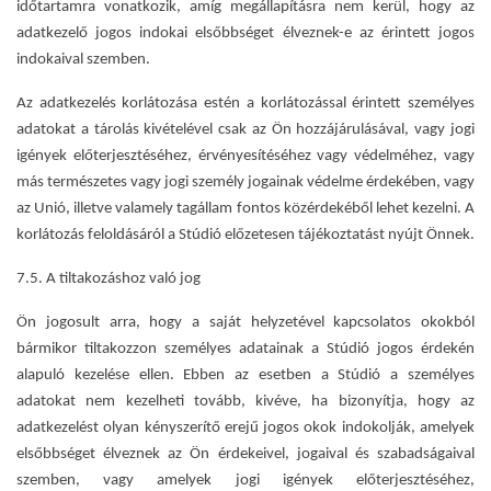
időtartamra vonatkozik, amíg megállapításra nem kerül, hogy az
adatkezelő jogos indokai elsőbbséget élveznek-e az érintett jogos
indokaival szemben.
Az adatkezelés korlátozása estén a korlátozással érintett személyes
adatokat a tárolás kivételével csak az Ön hozzájárulásával, vagy jogi
igények előterjesztéséhez, érvényesítéséhez vagy védelméhez, vagy
más természetes vagy jogi személy jogainak védelme érdekében, vagy
az Unió, illetve valamely tagállam fontos közérdekéből lehet kezelni. A
korlátozás feloldásáról a Stúdió előzetesen tájékoztatást nyújt Önnek.
7.5. A tiltakozáshoz való jog
Ön jogosult arra, hogy a saját helyzetével kapcsolatos okokból
bármikor tiltakozzon személyes adatainak a Stúdió jogos érdekén
alapuló kezelése ellen. Ebben az esetben a Stúdió a személyes
adatokat nem kezelheti tovább, kivéve, ha bizonyítja, hogy az
adatkezelést olyan kényszerítő erejű jogos okok indokolják, amelyek
elsőbbséget élveznek az Ön érdekeivel, jogaival és szabadságaival
szemben, vagy amelyek jogi igények előterjesztéséhez,