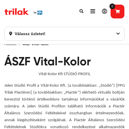
0
Fontos tájékoztatás!
Webshopunk hamarosan bezárásra kerül. Kérjük, új
rendelést már ne adjon le. Köszönjük eddigi bizalmát!
Válassz üzletet!
Főoldal
ÁSZF Vital-Kolor
ÁSZF Vital-Kolor
Vitál-Kolor Kft STÚDIÓ PROFIL
Jelen Stúdió Profil a Vitál-Kolor Kft. (a továbbiakban: „Stúdió”) [PPG
Trilak Piactéren] (a továbbiakban: „Piactér”) elérhető virtuális boltján
keresztül történő értékesítésre tartalmaz információkat a vásárlók
számára. A jelen Stúdió Profilon található információk a Piactér
Általános Szerződési Feltételeivel összhangban értelmezendőek,
annak kiegészítéseként szolgálnak. A Piactér Általános Szerződési
Feltételeinek Stúdiókra vonatkozó rendelkezései alkalmazandók