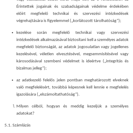
Érintettek jogainak és szabadságainak védelme érdekében
előírt megfelelő technikai és szervezési intézkedések
végrehajtására is figyelemmel („korlátozott tárolhatóság”);
kezelése során megfelelő technikai vagy szervezési
intézkedések alkalmazásával biztosítani kell a személyes adatok
megfelelő biztonságát, az adatok jogosulatlan vagy jogellenes
kezelésével, véletlen elvesztésével, megsemmisítésével vagy
károsodásával szembeni védelmet is ideértve („integritás és
bizalmas jelleg”);
az adatkezelő felelős jelen pontban meghatározott elveknek
való megfelelésért, továbbá képesnek kell lennie e megfelelés
igazolására („elszámoltathatóság”).
Milyen célból, hogyan és meddig kezeljük a személyes
adatokat?
5.1. Számlázás