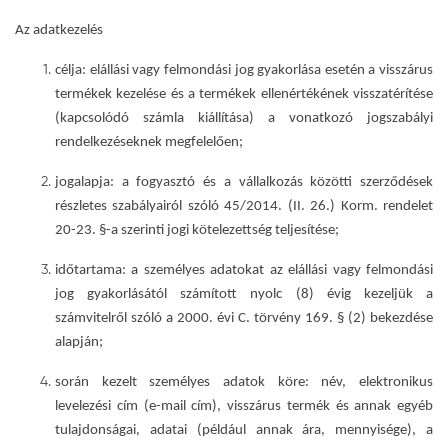
Az adatkezelés
célja:
elállási vagy felmondási jog gyakorlása esetén a
visszárus
termékek kezelése és a termékek ellenértékének visszatérítése
(kapcsolódó számla kiállítása) a vonatkozó jogszabályi
rendelkezéseknek megfelelően;
jogalapja
: a fogyasztó és a vállalkozás közötti szerződések
részletes szabályairól szóló 45/2014. (II. 26.) Korm. rendelet
20-23. §-a szerinti jogi kötelezettség teljesítése;
időtartama
: a személyes adatokat az elállási vagy felmondási
jog gyakorlásától számított nyolc (8) évig kezeljük a
számvitelről szóló a 2000. évi C. törvény 169. § (2) bekezdése
alapján;
során kezelt személyes adatok köre
: név, elektronikus
levelezési cím (e-mail cím), visszárus termék és annak egyéb
tulajdonságai, adatai (például annak ára, mennyisége), a