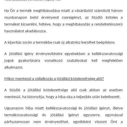
Ha Ön a termék meghibásodása miatt a vásárlástól számított három
munkanapon belül érvényesít csereigényt, az Stúdió köteles a
terméket kicserélni, feltéve, hogy a meghibásodás a rendeltetésszerű
használatot akadályozza.
A kijavítás során a termékbe csak új alkatrész kerülhet beépítésre.
A jótállási igény érvényesítésére egyebekben a kellékszavatossági
jogok gyakorlására vonatkozó szabályokat kell megfelelően
alkalmazni.
Mikor mentesül a vállalkozás a jótállási kötelezettsége alól?
A Stúdió a jótállási kötelezettsége alól csak abban az esetben
mentesül, ha bizonyítja, hogy a hiba oka a teljesítés után keletkezett.
Ugyanazon hiba miatt kellékszavatossági és jótállási igényt, illetve
termékszavatossági és jótállási igényt egyszerre, egymással
párhuzamosan nem érvényesíthet, egyébként viszont Önt a