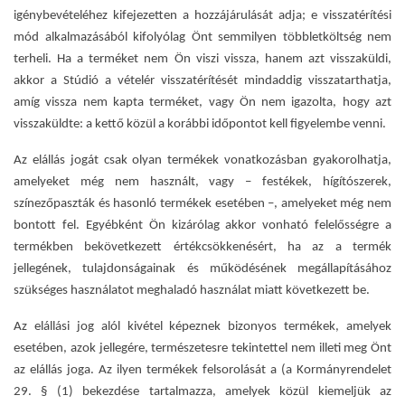
igénybevételéhez kifejezetten a hozzájárulását adja; e visszatérítési
mód alkalmazásából kifolyólag Önt semmilyen többletköltség nem
terheli. Ha a terméket nem Ön viszi vissza, hanem azt visszaküldi,
akkor a Stúdió a vételér visszatérítését mindaddig visszatarthatja,
amíg vissza nem kapta terméket, vagy Ön nem igazolta, hogy azt
visszaküldte: a kettő közül a korábbi időpontot kell figyelembe venni.
Az elállás jogát csak olyan termékek vonatkozásban gyakorolhatja,
amelyeket még nem használt, vagy – festékek, hígítószerek,
színezőpaszták és hasonló termékek esetében –, amelyeket még nem
bontott fel. Egyébként Ön kizárólag akkor vonható felelősségre a
termékben bekövetkezett értékcsökkenésért, ha az a termék
jellegének, tulajdonságainak és működésének megállapításához
szükséges használatot meghaladó használat miatt következett be.
Az elállási jog alól kivétel képeznek bizonyos termékek, amelyek
esetében, azok jellegére, természetesre tekintettel nem illeti meg Önt
az elállás joga. Az ilyen termékek felsorolását a (a Kormányrendelet
29. § (1) bekezdése tartalmazza, amelyek közül kiemeljük az