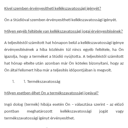
Kivel szemben érvényesítheti kellékszavatossági igényét?
Ön a Stúdióval szemben érvényesítheti kellékszavatossági igényét.
Milyen egyéb feltétele van kellékszavatossági jogai érvényesítésének?
A teljesítéstől számított hat hónapon belül a kellékszavatossági igénye
érvényesítésének a hiba közlésén túl nincs egyéb feltétele, ha Ön
igazolja, hogy a terméket a Stúdió nyújtotta. A teljesítéstől számított
hat hónap eltelte után azonban már Ön köteles bizonyítani, hogy az
Ön által felismert hiba már a teljesítés időpontjában is megvolt.
Termékszavatosság
Milyen esetben élhet Ön a termékszavatossági jogával?
Ingó dolog (termék) hibája esetén Ön – választása szerint – az előző
pontban meghatározott kellékszavatossági jogát vagy
termékszavatossági igényt érvényesíthet.