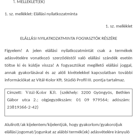
MELLÉKLET(EK)
1. sz. melléklet
: Elállási nyilatkozatminta
1. sz. melléklet
ELÁLLÁSI NYILATKOZATMINTA FOGYASZTÓK RÉSZÉRE
Figyelem! A jelen elállási nyilatkozatmintát csak a termékek
adásvételére vonatkozó szerződéstől való elállási szándék esetén
töltse ki és küldje vissza! A fogyasztókat megillető elállási joggal,
annak gyakorlásával és az alóli kivételekkel kapcsolatban további
információkat az Vitál-Kolor Kft. Stúdió Profil III. pontja tartalmaz.
Vitál-Kolor Kft.
Címzett:
(székhely:
3200 Gyöngyös, Bethlen
Gábor utca 2.; cégjegyzékszám:
01 09 979564; adószám:
23819366-2-42)
Alulírott/ak kijelentem/kijelentjük, hogy gyakorlom/gyakoroljuk
elállási jogomat/jogunkat az alábbi termék(ek) adásvételére irányuló