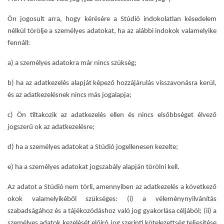
Ön jogosult arra, hogy kérésére a Stúdió indokolatlan késedelem
nélkül törölje a személyes adatokat, ha az alábbi indokok valamelyike
fennáll:
a) a személyes adatokra már nincs szükség;
b) ha az adatkezelés alapját képező hozzájárulás visszavonásra kerül,
és az adatkezelésnek nincs más jogalapja;
c) Ön tiltakozik az adatkezelés ellen és nincs elsőbbséget élvező
jogszerű ok az adatkezelésre;
d) ha a személyes adatokat a Stúdió jogellenesen kezelte;
e) ha a személyes adatokat jogszabály alapján törölni kell.
Az adatot a Stúdió nem törli, amennyiben az adatkezelés a következő
okok valamelyikéből szükséges: (i) a véleménynyilvánítás
szabadságához és a tájékozódáshoz való jog gyakorlása céljából; (ii) a
személyes adatok kezelését előíró jog szerinti kötelezettség teljesítése