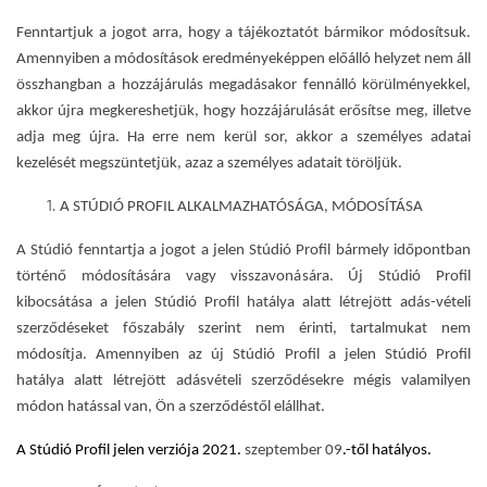
Fenntartjuk a jogot arra, hogy a tájékoztatót bármikor módosítsuk.
Amennyiben a módosítások eredményeképpen előálló helyzet nem áll
összhangban a hozzájárulás megadásakor fennálló körülményekkel,
akkor újra megkereshetjük, hogy hozzájárulását erősítse meg, illetve
adja meg újra. Ha erre nem kerül sor, akkor a személyes adatai
kezelését megszüntetjük, azaz a személyes adatait töröljük.
A STÚDIÓ PROFIL ALKALMAZHATÓSÁGA, MÓDOSÍTÁSA
A Stúdió fenntartja a jogot a jelen Stúdió Profil bármely időpontban
történő módosítására vagy visszavonására. Új Stúdió Profil
kibocsátása a jelen Stúdió Profil hatálya alatt létrejött adás-vételi
szerződéseket főszabály szerint nem érinti, tartalmukat nem
módosítja. Amennyiben az új Stúdió Profil a jelen Stúdió Profil
hatálya alatt létrejött adásvételi szerződésekre mégis valamilyen
módon hatással van, Ön a szerződéstől elállhat.
A Stúdió Profil jelen verziója 2021.
szeptember 09
.-től hatályos.