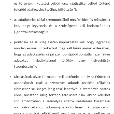
és történelmi kutatási célból vagy statisztikai célból történő
további adatkezelés („célhoz kötöttség”);
az adatkezelés céljai szempontjából megfelelőek és relevánsak
kell, hogy legyenek, és a szükségesre kell korlátozódniuk
(„adattakarékosság”);
pontosak és szükség esetén naprakészek kell, hogy legyenek;
minden ésszerű intézkedést meg kell tenni annak érdekében,
hogy az adatkezelés céljai szempontjából pontatlan személyes
adatokat haladéktalanul töröljék vagy helyesbítsék
(„pontosság”);
tárolásának olyan formában kell történnie, amely az Érintettek
azonosítását csak a személyes adatok kezelése céljainak
eléréséhez szükséges ideig teszi lehetővé; a személyes adatok
ennél hosszabb ideig történő tárolására csak akkor kerülhet
sor, amennyiben a személyes adatok kezelésére közérdekű
archiválás céljából, tudományos és történelmi kutatási célból
vagy statisztikai célból kerül majd sor, az e rendeletben az