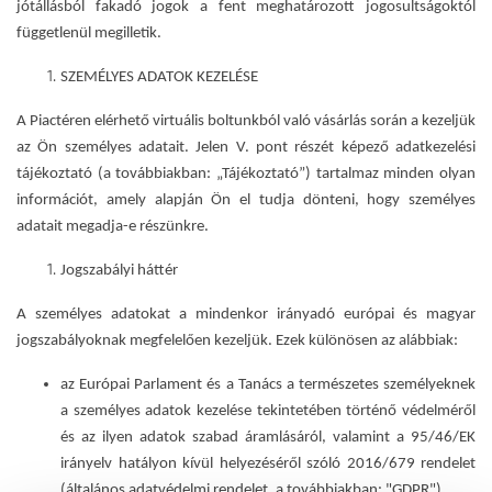
jótállásból fakadó jogok a fent meghatározott jogosultságoktól
függetlenül megilletik.
SZEMÉLYES ADATOK KEZELÉSE
A Piactéren elérhető virtuális boltunkból való vásárlás során a kezeljük
az Ön személyes adatait. Jelen V. pont részét képező adatkezelési
tájékoztató (a továbbiakban: „Tájékoztató”) tartalmaz minden olyan
információt, amely alapján Ön el tudja dönteni, hogy személyes
adatait megadja-e részünkre.
Jogszabályi háttér
A személyes adatokat a mindenkor irányadó európai és magyar
jogszabályoknak megfelelően kezeljük. Ezek különösen az alábbiak:
az Európai Parlament és a Tanács a természetes személyeknek
a személyes adatok kezelése tekintetében történő védelméről
és az ilyen adatok szabad áramlásáról, valamint a 95/46/EK
irányelv hatályon kívül helyezéséről szóló 2016/679 rendelet
(általános adatvédelmi rendelet, a továbbiakban: "GDPR")