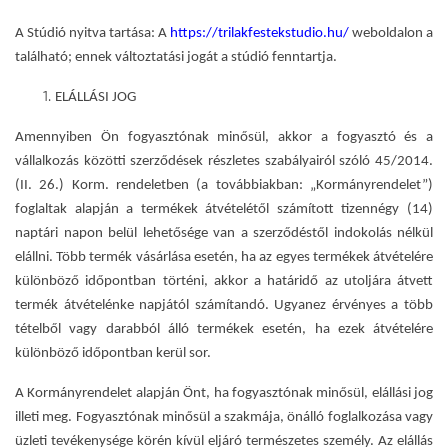
A Stúdió nyitva tartása: A
https://trilakfestekstudio.hu/
weboldalon a
található; ennek változtatási jogát a stúdió fenntartja.
ELÁLLÁSI JOG
Amennyiben Ön fogyasztónak minősül, akkor a fogyasztó és a
vállalkozás közötti szerződések részletes szabályairól szóló 45/2014.
(II. 26.) Korm. rendeletben (a továbbiakban: „Kormányrendelet”)
foglaltak alapján a termékek átvételétől számított tizennégy (14)
naptári napon belül lehetősége van a szerződéstől indokolás nélkül
elállni. Több termék vásárlása esetén, ha az egyes termékek átvételére
különböző időpontban történi, akkor a határidő az utoljára átvett
termék átvételénke napjától számítandó. Ugyanez érvényes a több
tételből vagy darabból álló termékek esetén, ha ezek átvételére
különböző időpontban kerül sor.
A Kormányrendelet alapján Önt, ha fogyasztónak minősül, elállási jog
illeti meg. Fogyasztónak minősül a szakmája, önálló foglalkozása vagy
üzleti tevékenysége körén kívül eljáró természetes személy. Az elállás