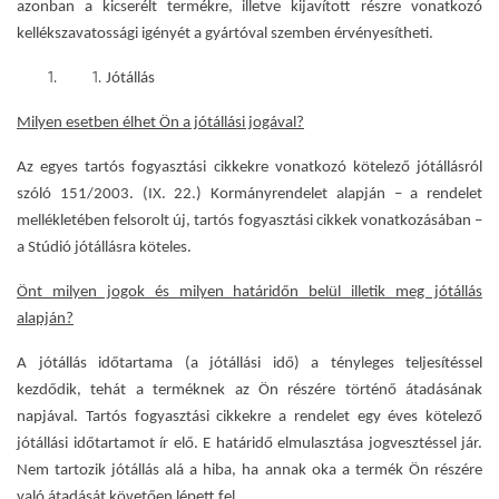
azonban a kicserélt termékre, illetve kijavított részre vonatkozó
kellékszavatossági igényét a gyártóval szemben érvényesítheti.
Jótállás
Milyen esetben élhet Ön a jótállási jogával?
Az egyes tartós fogyasztási cikkekre vonatkozó kötelező jótállásról
szóló 151/2003. (IX. 22.) Kormányrendelet
alapján – a rendelet
mellékletében felsorolt új, tartós fogyasztási cikkek vonatkozásában –
a Stúdió jótállásra köteles.
Önt milyen jogok és milyen határidőn belül illetik meg jótállás
alapján?
A jótállás időtartama (a jótállási idő) a tényleges teljesítéssel
kezdődik, tehát a terméknek az Ön részére történő átadásának
napjával. Tartós fogyasztási cikkekre a rendelet egy éves kötelező
jótállási időtartamot ír elő. E határidő elmulasztása jogvesztéssel jár.
Nem tartozik jótállás alá a hiba, ha annak oka a termék Ön részére
való átadását követően lépett fel.