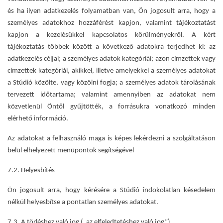
és ha ilyen adatkezelés folyamatban van, Ön jogosult arra, hogy a
személyes adatokhoz hozzáférést kapjon, valamint tájékoztatást
kapjon a kezelésükkel kapcsolatos körülményekről. A kért
tájékoztatás többek között a következő adatokra terjedhet ki: az
adatkezelés céljai; a személyes adatok kategóriái; azon címzettek vagy
címzettek kategóriái, akikkel, illetve amelyekkel a személyes adatokat
a Stúdió közölte, vagy közölni fogja; a személyes adatok tárolásának
tervezett időtartama; valamint amennyiben az adatokat nem
közvetlenül Öntől gyűjtötték, a forrásukra vonatkozó minden
elérhető információ.
Az adatokat a felhasználó maga is képes lekérdezni a szolgáltatáson
belül elhelyezett menüpontok segítségével
7.2. Helyesbítés
Ön jogosult arra, hogy kérésére a Stúdió indokolatlan késedelem
nélkül helyesbítse a pontatlan személyes adatokat.
7.3. A törléshez való jog („az elfeledtetéshez való jog”)