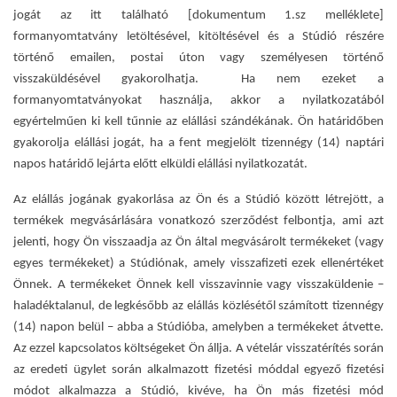
jogát az itt található [dokumentum 1.sz melléklete]
formanyomtatvány letöltésével, kitöltésével és a Stúdió részére
történő emailen, postai úton vagy személyesen történő
visszaküldésével gyakorolhatja. Ha nem ezeket a
formanyomtatványokat használja, akkor a nyilatkozatából
egyértelműen ki kell tűnnie az elállási szándékának. Ön határidőben
gyakorolja elállási jogát, ha a fent megjelölt tizennégy (14) naptári
napos határidő lejárta előtt elküldi elállási nyilatkozatát.
Az elállás jogának gyakorlása az Ön és a Stúdió között létrejött, a
termékek megvásárlására vonatkozó szerződést felbontja, ami azt
jelenti, hogy Ön visszaadja az Ön által megvásárolt termékeket (vagy
egyes termékeket) a Stúdiónak, amely visszafizeti ezek ellenértéket
Önnek. A termékeket Önnek kell visszavinnie vagy visszaküldenie –
haladéktalanul, de legkésőbb az elállás közlésétől számított tizennégy
(14) napon belül – abba a Stúdióba, amelyben a termékeket átvette.
Az ezzel kapcsolatos költségeket Ön állja. A vételár visszatérítés során
az eredeti ügylet során alkalmazott fizetési móddal egyező fizetési
módot alkalmazza a Stúdió, kivéve, ha Ön más fizetési mód