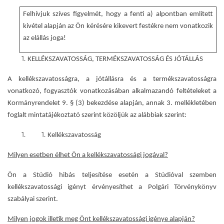
Felhívjuk szíves figyelmét, hogy a fenti a) alpontban említett
kivétel alapján az Ön kérésére kikevert festékre nem vonatkozik
az elállás joga!
KELLÉKSZAVATOSSÁG, TERMÉKSZAVATOSSÁG ÉS JÓTÁLLÁS
A kellékszavatosságra, a jótállásra és a termékszavatosságra
vonatkozó, fogyasztók vonatkozásában alkalmazandó feltételeket a
Kormányrendelet 9. § (3) bekezdése alapján, annak 3. mellékletében
foglalt mintatájékoztató szerint közöljük az alábbiak szerint:
Kellékszavatosság
Milyen esetben élhet Ön a kellékszavatossági jogával?
Ön a Stúdió hibás teljesítése esetén a Stúdióval szemben
kellékszavatossági igényt érvényesíthet a Polgári Törvénykönyv
szabályai szerint.
Milyen jogok illetik meg Önt kellékszavatossági igénye alapján?