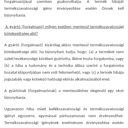
forgalmazójával szemben gyakorolhatja. A termék hibáját
termékszavatossági igény érvényesítése esetén Önnek kell
bizonyítania.
A gyártó (forgalmazó) milyen esetben mentesül termékszavatossági
kötelezettsége alól?
A gyártó (forgalmazó) kizárólag akkor mentesül termékszavatossági
kötelezettsége alól, ha bizonyítani tudja, hogy: (a) a terméket nem
üzleti tevékenysége körében gyártotta, illetve hozta forgalomba, vagy
(b) a hiba a tudomány és a technika állása szerint a forgalomba
hozatal időpontjában nem volt felismerhető, vagy (c) a termék hibája
jogszabály vagy kötelező hatósági előírás alkalmazásából ered.
A gyártónak (forgalmazónak) a mentesüléshez elegendő egy okot
bizonyítania.
Ugyanazon hiba miatt kellékszavatossági és termékszavatossági
igényt egyszerre, egymással párhuzamosan nem érvényesíthet.
Termékszavatossági igényének eredményes érvényesítése esetén