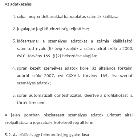
Az adatkezelés
célja:
megrendelt árukkal kapcsolatos számlák kiállítása
;
jogalapja
: jogi kötelezettség teljesítése;
időtartama
: a személyes adatokat a számla kiállításától
számított nyolc (8) évig kezeljük a számvitelről szóló a 2000.
évi C. törvény 169. § (2) bekezdése alapján;
során kezelt személyes adatok köre
: az általános forgalmi
adóról szóló 2007. évi CXXVII. törvény 169. §-a szerinti
személyes adatok;
során automatizált döntéshozatal, ideértve a profilakotást is
,
történik-e:
nem.
A jelen pontban részletezett személyes adatok Érintett általi
szolgáltatására jogszabályi kötelezettség áll fenn.
5.2. Az elállási vagy felmondási jog gyakorlása