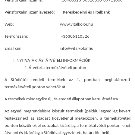
Pénzforgalmi számla: 10400528-50526550-89711008
Pénzforgalmi számlavezető: Kereskedelmi és Hitelbank
Web: www.vitalkolor.hu
Telefonszám: +36306110526
Email cím: info@vitalkolor.hu
NYITVATARTÁS, ÁTVÉTELI INFORMÁCIÓK
Átvétel a termékátvételi ponton
A Stúdiótól rendelt termékek az 1. pontban meghatározott
termékátvételi ponton vehetők át.
A termékek mindegyike új, és eredeti állapotban kerül átadásra.
Az egyedi megrendelésre készült termékek (például egyedileg kevert
festékszínek) az átadást közvetlenül megelőzően, a termékátvételi
ponton készülnek el és azokat kizárólag a termékátvételi ponton lehet
átvenni és kizárólag a Stúdióval egyeztetett határidőn belül.