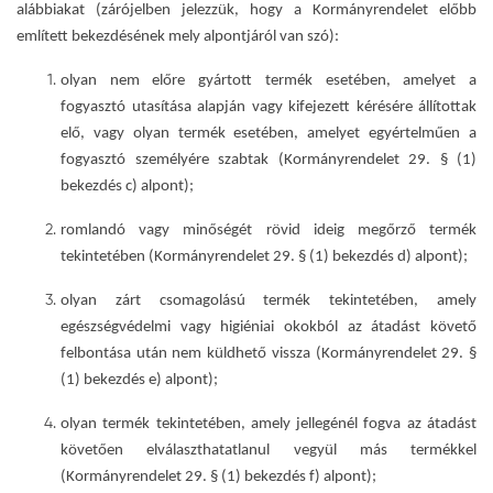
alábbiakat (zárójelben jelezzük, hogy a Kormányrendelet előbb
említett bekezdésének mely alpontjáról van szó):
olyan nem előre gyártott termék esetében, amelyet a
fogyasztó utasítása alapján vagy kifejezett kérésére állítottak
elő, vagy olyan termék esetében, amelyet egyértelműen a
fogyasztó személyére szabtak (Kormányrendelet 29. § (1)
bekezdés c) alpont);
romlandó vagy minőségét rövid ideig megőrző termék
tekintetében (Kormányrendelet 29. § (1) bekezdés d) alpont);
olyan zárt csomagolású termék tekintetében, amely
egészségvédelmi vagy higiéniai okokból az átadást követő
felbontása után nem küldhető vissza (Kormányrendelet 29. §
(1) bekezdés e) alpont);
olyan termék tekintetében, amely jellegénél fogva az átadást
követően elválaszthatatlanul vegyül más termékkel
(Kormányrendelet 29. § (1) bekezdés f) alpont);