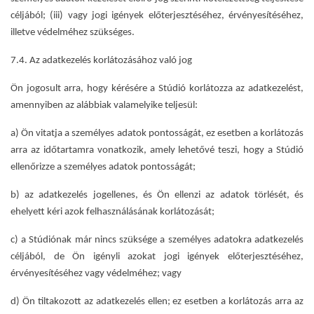
céljából; (iii) vagy jogi igények előterjesztéséhez, érvényesítéséhez,
illetve védelméhez szükséges.
7.4. Az adatkezelés korlátozásához való jog
Ön jogosult arra, hogy kérésére a Stúdió korlátozza az adatkezelést,
amennyiben az alábbiak valamelyike teljesül:
a) Ön vitatja a személyes adatok pontosságát, ez esetben a korlátozás
arra az időtartamra vonatkozik, amely lehetővé teszi, hogy a Stúdió
ellenőrizze a személyes adatok pontosságát;
b) az adatkezelés jogellenes, és Ön ellenzi az adatok törlését, és
ehelyett kéri azok felhasználásának korlátozását;
c) a Stúdiónak már nincs szüksége a személyes adatokra adatkezelés
céljából, de Ön igényli azokat jogi igények előterjesztéséhez,
érvényesítéséhez vagy védelméhez; vagy
d) Ön tiltakozott az adatkezelés ellen; ez esetben a korlátozás arra az