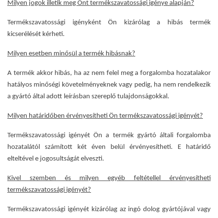
Milyen jogok illetik meg Önt termékszavatossági igénye alapján?
Termékszavatossági igényként Ön kizárólag a hibás termék
kicserélését kérheti.
Milyen esetben minősül a termék hibásnak?
A termék akkor hibás, ha az nem felel meg a forgalomba hozatalakor
hatályos minőségi követelményeknek vagy pedig, ha nem rendelkezik
a gyártó által adott leírásban szereplő tulajdonságokkal.
Milyen határidőben érvényesítheti Ön termékszavatossági igényét?
Termékszavatossági igényét Ön a termék gyártó általi forgalomba
hozatalától számított két éven belül érvényesítheti. E határidő
elteltével e jogosultságát elveszti.
Kivel szemben és milyen egyéb feltétellel érvényesítheti
termékszavatossági igényét?
Termékszavatossági igényét kizárólag az ingó dolog gyártójával vagy