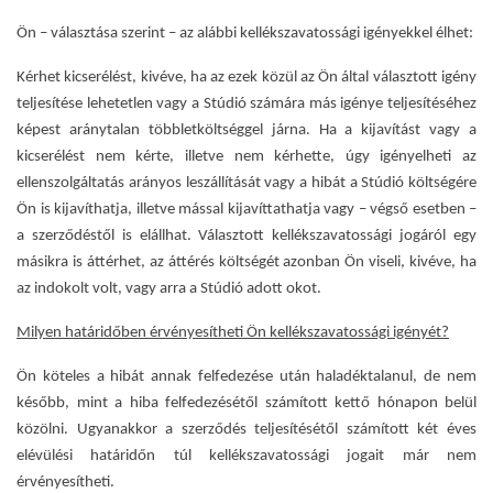
Ön – választása szerint – az alábbi kellékszavatossági igényekkel élhet:
Kérhet kicserélést, kivéve, ha az ezek közül az Ön által választott igény
teljesítése lehetetlen vagy a Stúdió számára más igénye teljesítéséhez
képest aránytalan többletköltséggel járna. Ha a kijavítást vagy a
kicserélést nem kérte, illetve nem kérhette, úgy igényelheti az
ellenszolgáltatás arányos leszállítását vagy a hibát a Stúdió költségére
Ön is kijavíthatja, illetve mással kijavíttathatja vagy – végső esetben –
a szerződéstől is elállhat. Választott kellékszavatossági jogáról egy
másikra is áttérhet, az áttérés költségét azonban Ön viseli, kivéve, ha
az indokolt volt, vagy arra a Stúdió adott okot.
Milyen határidőben érvényesítheti Ön kellékszavatossági igényét?
Ön köteles a hibát annak felfedezése után haladéktalanul, de nem
később, mint a hiba felfedezésétől számított kettő hónapon belül
közölni. Ugyanakkor a szerződés teljesítésétől számított két éves
elévülési határidőn túl kellékszavatossági jogait már nem
érvényesítheti.