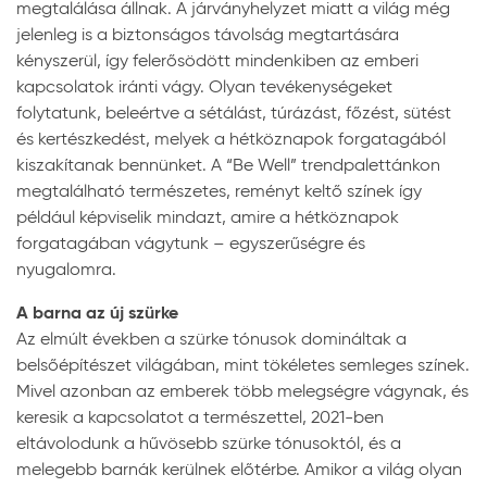
megtalálása állnak. A járványhelyzet miatt a világ még
jelenleg is a biztonságos távolság megtartására
kényszerül, így felerősödött mindenkiben az emberi
kapcsolatok iránti vágy. Olyan tevékenységeket
folytatunk, beleértve a sétálást, túrázást, főzést, sütést
és kertészkedést, melyek a hétköznapok forgatagából
kiszakítanak bennünket. A “Be Well” trendpalettánkon
megtalálható természetes, reményt keltő színek így
például képviselik mindazt, amire a hétköznapok
forgatagában vágytunk – egyszerűségre és
nyugalomra.
A barna az új szürke
Az elmúlt években a szürke tónusok domináltak a
belsőépítészet világában, mint tökéletes semleges színek.
Mivel azonban az emberek több melegségre vágynak, és
keresik a kapcsolatot a természettel, 2021-ben
eltávolodunk a hűvösebb szürke tónusoktól, és a
melegebb barnák kerülnek előtérbe. Amikor a világ olyan