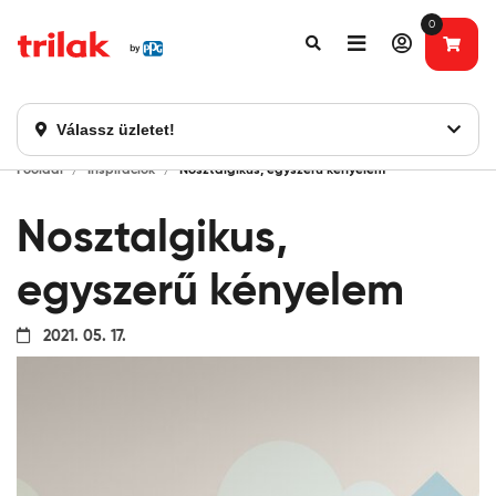
0
Fontos tájékoztatás!
Webshopunk hamarosan bezárásra kerül. Kérjük, új
rendelést már ne adjon le. Köszönjük eddigi bizalmát!
Válassz üzletet!
Főoldal
Inspirációk
Nosztalgikus, egyszerű kényelem
Nosztalgikus,
egyszerű kényelem
2021. 05. 17.