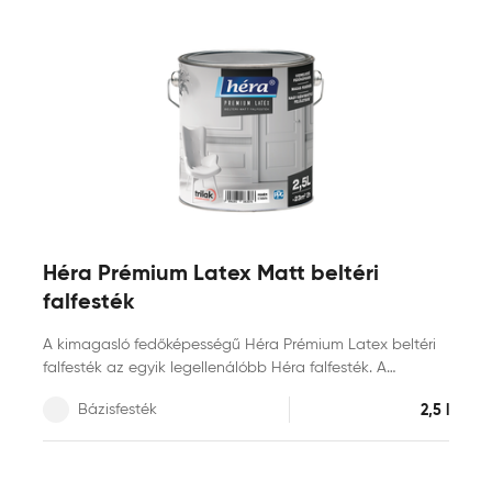
Héra Prémium Latex Matt beltéri
falfesték
A kimagasló fedőképességű Héra Prémium Latex beltéri
falfesték az egyik legellenálóbb Héra falfesték. A
páraáteresztő, ugyanakkor mosás- és dörzsálló tartós
Bázisfesték
2,5 l
bevonat kifejezetten alkalmas nagy igénybevételnek
kitett helyiségek, például gyerekszobák, konyhák vagy
fürdőszobák kifestéséhez. NCS, RAL és PPG Voice of
Colour színkártyák több ezer színében keverhető termék.