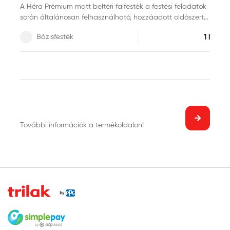
A Héra Prémium matt beltéri falfesték a festési feladatok
során általánosan felhasználható, hozzáadott oldószert
nem tartalmazó, szagmentes termék, amely kiváló fedést
Bázisfesték
1 l
biztosít. Ellenálló bevonatot képez, ugyanakkor nem
gátolja a fal természetes pára- és légáteresztését. NCS,
RAL és PPG Voice of Colour színkártyák több ezer
színében keverhető termék.
További információk a termékoldalon!