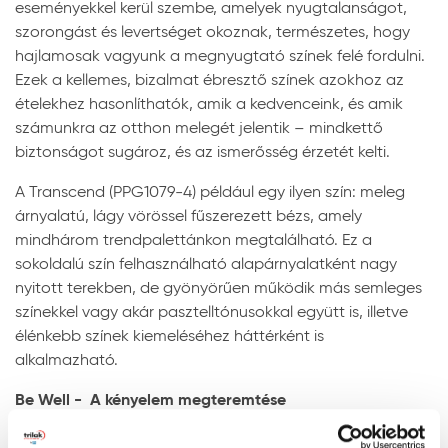
eseményekkel kerül szembe, amelyek nyugtalanságot,
szorongást és levertséget okoznak, természetes, hogy
hajlamosak vagyunk a megnyugtató színek felé fordulni.
Ezek a kellemes, bizalmat ébresztő színek azokhoz az
ételekhez hasonlíthatók, amik a kedvenceink, és amik
számunkra az otthon melegét jelentik – mindkettő
biztonságot sugároz, és az ismerősség érzetét kelti.
A Transcend (PPG1079-4) például egy ilyen szín: meleg
árnyalatú, lágy vörössel fűszerezett bézs, amely
mindhárom trendpalettánkon megtalálható. Ez a
sokoldalú szín felhasználható alapárnyalatként nagy
nyitott terekben, de gyönyörűen működik más semleges
színekkel vagy akár pasztelltónusokkal együtt is, illetve
élénkebb színek kiemeléséhez háttérként is
alkalmazható.
Be Well - A kényelem megteremtése
A 2021-es év középpontjában a „Be Well” paletta
található. Megnyugtató, mégis optimista, bizalomkeltő