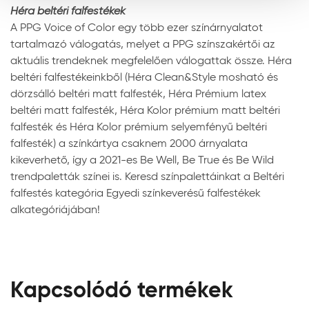
Héra beltéri falfestékek
A PPG Voice of Color egy több ezer színárnyalatot
tartalmazó válogatás, melyet a PPG színszakértői az
aktuális trendeknek megfelelően válogattak össze. Héra
beltéri falfestékeinkből (Héra Clean&Style mosható és
dörzsálló beltéri matt falfesték, Héra Prémium latex
beltéri matt falfesték, Héra Kolor prémium matt beltéri
falfesték és Héra Kolor prémium selyemfényű beltéri
falfesték) a színkártya csaknem 2000 árnyalata
kikeverhető, így a 2021-es Be Well, Be True és Be Wild
trendpaletták színei is. Keresd színpalettáinkat a Beltéri
falfestés kategória Egyedi színkeverésű falfestékek
alkategóriájában!
Kapcsolódó termékek