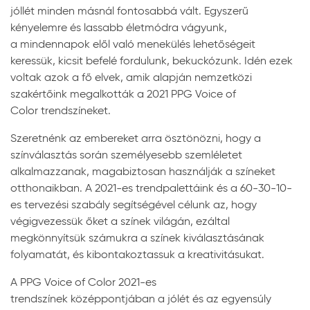
jóllét minden másnál fontosabbá vált. Egyszerű
kényelemre és lassabb életmódra vágyunk,
a mindennapok elől való menekülés lehetőségeit
keressük, kicsit befelé fordulunk, bekuckózunk. Idén ezek
voltak azok a fő elvek, amik alapján nemzetközi
szakértőink megalkották a 2021 PPG Voice of
Color trendszíneket.
Szeretnénk az embereket arra ösztönözni, hogy a
színválasztás során személyesebb szemléletet
alkalmazzanak, magabiztosan használják a színeket
otthonaikban. A 2021-es trendpalettáink és a 60-30-10-
es tervezési szabály segítségével célunk az, hogy
végigvezessük őket a színek világán, ezáltal
megkönnyítsük számukra a színek kiválasztásának
folyamatát, és kibontakoztassuk a kreativitásukat.
A PPG Voice of Color 2021-es
trendszínek középpontjában a jólét és az egyensúly