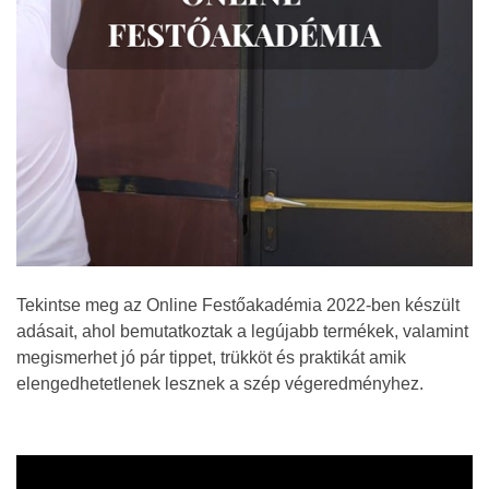
Tekintse meg az Online Festőakadémia 2022-ben készült
adásait, ahol bemutatkoztak a legújabb termékek, valamint
megismerhet jó pár tippet, trükköt és praktikát amik
elengedhetetlenek
lesznek
a szép végeredményhez.