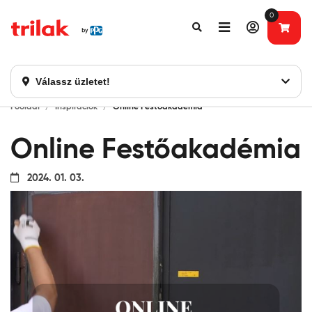
0
Fontos tájékoztatás!
Webshopunk hamarosan bezárásra kerül. Kérjük, új
rendelést már ne adjon le. Köszönjük eddigi bizalmát!
Válassz üzletet!
Főoldal
Inspirációk
Online Festőakadémia
Online Festőakadémia
2024. 01. 03.