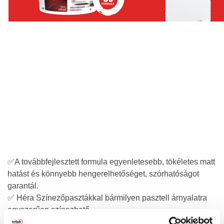
✅A továbbfejlesztett formula egyenletesebb, tökéletes matt
hatást és könnyebb hengerelhetőséget, szórhatóságot
garantál.
✅ Héra Színezőpasztákkal bármilyen pasztell árnyalatra
egyszerűen színezhető.
✅ Könnyen eldolgozható, kiváló fedőképessége mellé