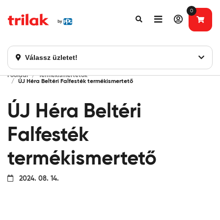
0
Fontos tájékoztatás!
Webshopunk hamarosan bezárásra kerül. Kérjük, új
rendelést már ne adjon le. Köszönjük eddigi bizalmát!
Válassz üzletet!
Főoldal
Termékismertetők
ÚJ Héra Beltéri Falfesték termékismertető
ÚJ Héra Beltéri
Falfesték
termékismertető
2024. 08. 14.