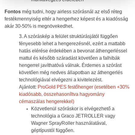
Fontos
még tudni, hogy airless szórásnál az első réteg
festékmennyiség eltér a hengerhez képest és a kiadósság
akár 30-50% is megnövekedhet.
3. A szóráskép a felület struktúrásjától függően
fényesebb lehet a hengerezésnél, ezért a mattabb
hatás elérése érdekében
a bevonat áthengerléssel
mattul és később száradást követően a falhibák
hengerrel javíthatóvá válnak. Érdemes a szórást
követően még nedves állapotban az áthengerlés
technológiával elvégezni a kivitelezést.
Ajánlott:
ProGold PES festőhenger (esetében +30%
kiadósabb, összehasoníltva hagyomány
cérnaszálas hengerekkel)
Közvetlenül szóráskor is elvégezhető a
technológia a Graco JETROLLER vagy
Wagner SprayRoller használatával,
géptípustól függően.