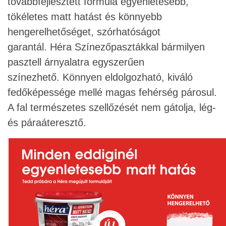
továbbfejlesztett formula egyenletesebb,
tökéletes matt hatást és könnyebb
hengerelhetőséget, szórhatóságot
garantál.
Héra Színezőpasztákkal bármilyen
pasztell árnyalatra egyszerűen
színezhető.
Könnyen eldolgozható, kiváló
fedőképessége mellé magas fehérség párosul.
A fal természetes szellőzését nem gátolja, lég-
és páraáteresztő.