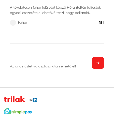
A tökéletesen fehér felületet képző Héra Beltéri falfesték
egyedi összetétele lehetővé teszi, hogy poliamid
festőhengerrel történtő felhordásakor a legoptimálisabb
Fehér
15 l
festékmennyiség kerüljön a falakra. A hozzáadott
oldószert nem tartalmazó, szagmentes és könnyen
hengerelhető festék két rétegben kiváló fedést biztosít,
továbbá pára- és légáteresztő felületet képez. Héra
Színezőpasztákkal bármilyen pasztellárnyalatra
egyszerűen színezhető.
Az ár az üzlet választása után érhető el!