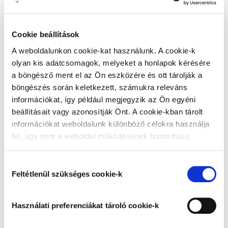
magas fehérség párosul. A fal természetes szellőzését nem
gátolja, lég- és páraáteresztő.
Cookie beállítások
Szórástechnikával való festés a mellett, hogy rendkívül
A weboldalunkon cookie-kat használunk. A cookie-k
hatékony és gazdaságos megoldás, esztétikus
olyan kis adatcsomagok, melyeket a honlapok kérésére
megjelenést biztosít, viszont elengedhetetlen hozzá:
a böngésző ment el az Ön eszközére és ott tárolják a
1. A megfelelő alapozás
böngészés során keletkezett, számukra releváns
glettelt falfelületet a Héra Falfix 1:5 arányú
információkat, így például megjegyzik az Ön egyéni
hígított mélyalapozással alapozunk
beállításait vagy azonosítják Önt. A cookie-kban tárolt
korábban festett falfelületet Héra Prémium
információkat weboldalunk különböző célokra használja
3in1 alapozó festék használatával, hígítás
fel, úgy mint a weboldal működésének biztosítása,
nélkül alapozunk
szolgáltatásaink nyújtása, a böngészési élmény javítása,
a felhasználók érdeklődésének megfelelő, személyre
2.
Héra Beltéri falfesték hígítása, megfelelő gép
Hozzájárulás
szabott ajánlatok megjelenítése, látogatottsági adatok
Feltétlenül szükséges cookie-k
kiválasztása és beállítása
kiválasztása
elemzése. A weboldalunk által alkalmazott cookie-k,
különösen a Google Analytics cookie-k működéséről,
Használati preferenciákat tároló cookie-k
azok letiltásáról az
Adatkezelési tájékoztatóban
fúvóka
0,018”-0,026”
olvashat bővebben. Az "Összes cookie elfogadása”