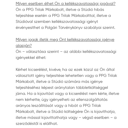
Milyen esetben élhet Ön a kellékszavatossági jogával?
Ön a PPG Trilak Márkabolt, illetve a Stúdió hibás
teljesítése esetén a PPG Trilak Márkabolttal, illetve a
Stúdióval szemben kellékszavatossági igényt
érvényesíthet a Polgári Törvénykönyv szabályai szerint.
Milyen jogok illetik meg Önt kellékszavatossági igénye
alapján?
Ön – választása szerint – az alábbi kellékszavatossági
igényekkel élhet:
Kérhet kicserélést, kivéve, ha az ezek közül az Ön által
választott igény teljesítése lehetetlen vagy a PPG Trilak
Márkabolt, illetve a Stúdió számára más igénye
teljesítéséhez képest aránytalan többletköltséggel
járna. Ha a kijavítást vagy a kicserélést nem kérte, illetve
nem kérhette, úgy igényelheti az ellenszolgáltatás
arányos leszállítását vagy a hibát a PPG Trilak
Márkabolt, illetve a Stúdió költségére Ön is kijavíthatja,
illetve mással kijavíttathatja vagy – végső esetben – a
szerződéstől is elállhat.