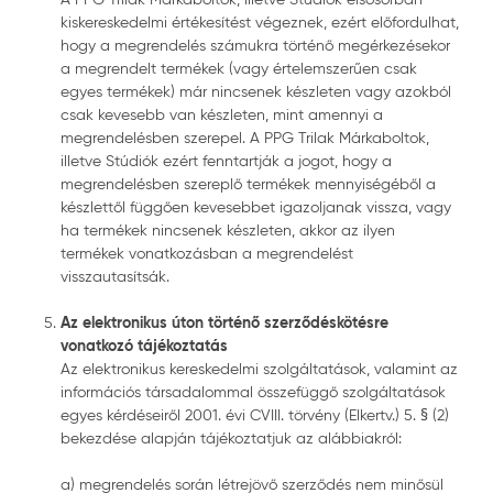
kiskereskedelmi értékesítést végeznek, ezért előfordulhat,
hogy a megrendelés számukra történő megérkezésekor
a megrendelt termékek (vagy értelemszerűen csak
egyes termékek) már nincsenek készleten vagy azokból
csak kevesebb van készleten, mint amennyi a
megrendelésben szerepel. A PPG Trilak Márkaboltok,
illetve Stúdiók ezért fenntartják a jogot, hogy a
megrendelésben szereplő termékek mennyiségéből a
készlettől függően kevesebbet igazoljanak vissza, vagy
ha termékek nincsenek készleten, akkor az ilyen
termékek vonatkozásban a megrendelést
visszautasítsák.
Az elektronikus úton történő szerződéskötésre
vonatkozó tájékoztatás
Az elektronikus kereskedelmi szolgáltatások, valamint az
információs társadalommal összefüggő szolgáltatások
egyes kérdéseiről 2001. évi CVIII. törvény (Elkertv.) 5. § (2)
bekezdése alapján tájékoztatjuk az alábbiakról:
a) megrendelés során létrejövő szerződés nem minősül