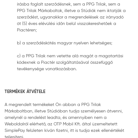
írásba foglalt szerződésnek, sem a PPG Trilak, sem a
PPG Trilak Márkaboltok, illetve a Stúdiók nem iktatják a
szerződést, ugyanakkor a megrendelések az irányadó
öt (5) éves elévülési időn belül visszakereshetőek a
Piactéren;
b) a szerződéskötés magyar nyelven lehetséges;
c) a PPG Trilak nem vetette alá magát a magatartási
kódexnek a Piactér szolgáltatásával összefüggő
tevékenysége vonatkozásban.
TERMÉKEK ÁTVÉTELE
A megrendelt termékeket Ön abban a PPG Trilak
Márkaboltban, illetve Stúdióban tudja személyesen átvenni,
amelynél a rendelést leadta, és amennyiben nem a
Weboldalról elérhető, az OTP Mobil Kft. által üzemeltetett
SimplePay felületen kíván fizetni, itt is tudja ezek ellenértékét
teljesíteni.