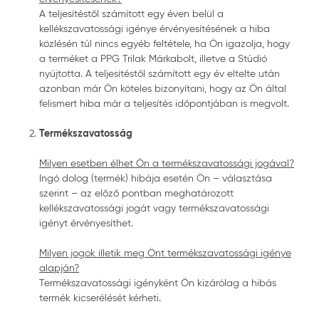
A teljesítéstől számított egy éven belül a
kellékszavatossági igénye érvényesítésének a hiba
közlésén túl nincs egyéb feltétele, ha Ön igazolja, hogy
a terméket a PPG Trilak Márkabolt, illetve a Stúdió
nyújtotta. A teljesítéstől számított egy év eltelte után
azonban már Ön köteles bizonyítani, hogy az Ön által
felismert hiba már a teljesítés időpontjában is megvolt.
Termékszavatosság
Milyen esetben élhet Ön a termékszavatossági jogával?
Ingó dolog (termék) hibája esetén Ön – választása
szerint – az előző pontban meghatározott
kellékszavatossági jogát vagy termékszavatossági
igényt érvényesíthet.
Milyen jogok illetik meg Önt termékszavatossági igénye
alapján?
Termékszavatossági igényként Ön kizárólag a hibás
termék kicserélését kérheti.