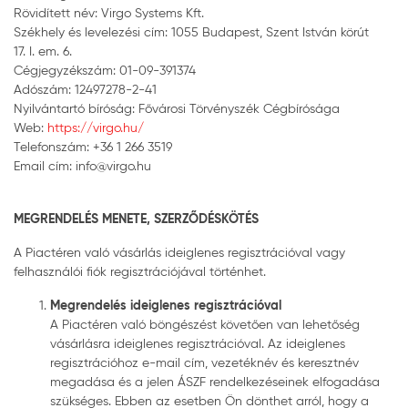
Rövidített név: Virgo Systems Kft.
Székhely és levelezési cím: 1055 Budapest, Szent István körút
17. I. em. 6.
Cégjegyzékszám: 01-09-391374
Adószám: 12497278-2-41
Nyilvántartó bíróság: Fővárosi Törvényszék Cégbírósága
Web:
https://virgo.hu/
Telefonszám: +36 1 266 3519
Email cím: info@virgo.hu
MEGRENDELÉS MENETE, SZERZŐDÉSKÖTÉS
A Piactéren való vásárlás ideiglenes regisztrációval vagy
felhasználói fiók regisztrációjával történhet.
Megrendelés ideiglenes regisztrációval
A Piactéren való böngészést követően van lehetőség
vásárlásra ideiglenes regisztrációval. Az ideiglenes
regisztrációhoz e-mail cím, vezetéknév és keresztnév
megadása és a jelen ÁSZF rendelkezéseinek elfogadása
szükséges. Ebben az esetben Ön dönthet arról, hogy a