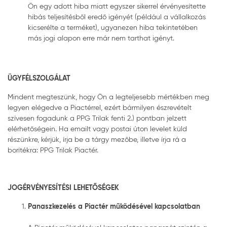
Ön egy adott hiba miatt egyszer sikerrel érvényesítette
hibás teljesítésből eredő igényét (például a vállalkozás
kicserélte a terméket), ugyanezen hiba tekintetében
más jogi alapon erre már nem tarthat igényt.
ÜGYFÉLSZOLGÁLAT
Mindent megteszünk, hogy Ön a legteljesebb mértékben meg
legyen elégedve a Piactérrel, ezért bármilyen észrevételt
szívesen fogadunk a PPG Trilak fenti 2.) pontban jelzett
elérhetőségein. Ha emailt vagy postai úton levelet küld
részünkre, kérjük, írja be a tárgy mezőbe, illetve írja rá a
borítékra: PPG Trilak Piactér.
JOGÉRVÉNYESÍTÉSI LEHETŐSÉGEK
Panaszkezelés a Piactér működésével kapcsolatban