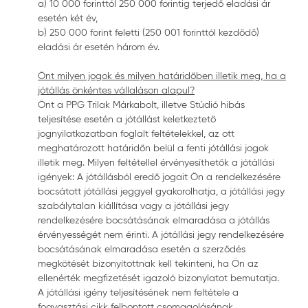
a) 10 000 forinttól 250 000 forintig terjedő eladási ár
esetén két év,
b) 250 000 forint feletti (250 001 forinttól kezdődő)
eladási ár esetén három év.
Önt milyen jogok és milyen határidőben illetik meg, ha a
jótállás önkéntes vállaláson alapul?
Önt a PPG Trilak Márkabolt, illetve Stúdió hibás
teljesítése esetén a jótállást keletkeztető
jognyilatkozatban foglalt feltételekkel, az ott
meghatározott határidőn belül a fenti jótállási jogok
illetik meg. Milyen feltétellel érvényesíthetők a jótállási
igények: A jótállásból eredő jogait Ön a rendelkezésére
bocsátott jótállási jeggyel gyakorolhatja, a jótállási jegy
szabálytalan kiállítása vagy a jótállási jegy
rendelkezésére bocsátásának elmaradása a jótállás
érvényességét nem érinti. A jótállási jegy rendelkezésére
bocsátásának elmaradása esetén a szerződés
megkötését bizonyítottnak kell tekinteni, ha Ön az
ellenérték megfizetését igazoló bizonylatot bemutatja.
A jótállási igény teljesítésének nem feltétele a
fogyasztási cikk felbontott csomagolásának