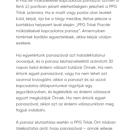
A Piactér működésével kapcsolatos panaszát szintén a
fenti 2.) pontban jelzett elérhetőségein jelezheti a PPG
Trilak számára. Ha e-mailt vagy postai úton levelet
küld, kérjük, írja be a tárgy mezőbe, illetve jelezze a
borítékba helyezett levél elején: „PPG Trilak Piactér
működésével kapcsolatos panasz”. Amennyiben
történtek korábbi egyeztetések, akkor kérjük utaljon
ezekere.
Ha egyetértünk panaszával azt haladéktalanul
orvosoljuk, és a panasz kézhezvételétől számított 30
napon belül érdemi választ küldünk Önnek. Ha nem
értünk egyet panaszával, vagy ha nem lehet azt
azonnal kivizsgálni, akkor a panaszt és az azzal
kapcsolatos álláspontunkat rögzítjük egy
jegyzőkönyvben, és legkésőbb az érdemi válasszal
együtt megküldjük Önnek. Ha nem értünk egyet
panaszával, akkor azt az érdemi válaszunkban meg
fogjuk indokolni.
A panasz elutasítása esetén a PPG Trilak Önt írásban
tájékoztatja arról, hogy panaszával – annak jellege