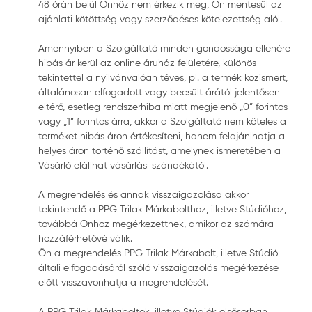
48 órán belül Önhöz nem érkezik meg, Ön mentesül az
ajánlati kötöttség vagy szerződéses kötelezettség alól.
Amennyiben a Szolgáltató minden gondossága ellenére
hibás ár kerül az online áruház felületére, különös
tekintettel a nyilvánvalóan téves, pl. a termék közismert,
általánosan elfogadott vagy becsült árától jelentősen
eltérő, esetleg rendszerhiba miatt megjelenő „0” forintos
vagy „1” forintos árra, akkor a Szolgáltató nem köteles a
terméket hibás áron értékesíteni, hanem felajánlhatja a
helyes áron történő szállítást, amelynek ismeretében a
Vásárló elállhat vásárlási szándékától.
A megrendelés és annak visszaigazolása akkor
tekintendő a PPG Trilak Márkabolthoz, illetve Stúdióhoz,
továbbá Önhöz megérkezettnek, amikor az számára
hozzáférhetővé válik.
Ön a megrendelés PPG Trilak Márkabolt, illetve Stúdió
általi elfogadásáról szóló visszaigazolás megérkezése
előtt visszavonhatja a megrendelését.
A PPG Trilak Márkaboltok, illetve Stúdiók elsősorban