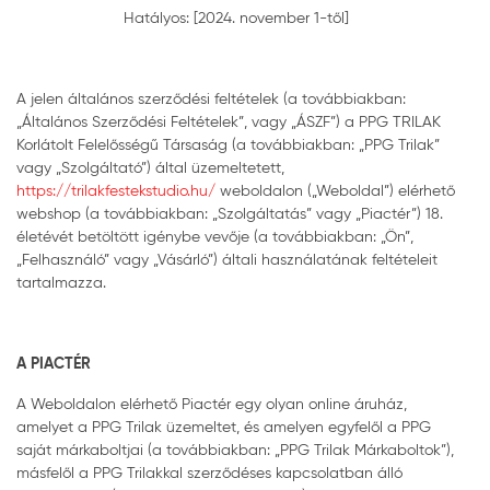
Hatályos: [2024. november 1-től]
A jelen általános szerződési feltételek (a továbbiakban:
„Általános Szerződési Feltételek”, vagy „ÁSZF”) a PPG TRILAK
Korlátolt Felelősségű Társaság (a továbbiakban: „PPG Trilak”
vagy „Szolgáltató”) által üzemeltetett,
https://trilakfestekstudio.hu/
weboldalon („Weboldal”) elérhető
webshop (a továbbiakban: „Szolgáltatás” vagy „Piactér”) 18.
életévét betöltött igénybe vevője (a továbbiakban: „Ön”,
„Felhasználó” vagy „Vásárló”) általi használatának feltételeit
tartalmazza.
A PIACTÉR
A Weboldalon elérhető Piactér egy olyan online áruház,
amelyet a PPG Trilak üzemeltet, és amelyen egyfelől a PPG
saját márkaboltjai (a továbbiakban: „PPG Trilak Márkaboltok”),
másfelől a PPG Trilakkal szerződéses kapcsolatban álló