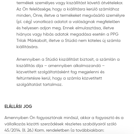
termékek személyes vagy kiszállítást követő átvételekor.
Az Ön felelőssége, hogy a kiállításra kerülő számlához
minden, Önre, illetve a termékeket megvásárló személyre
(pl. cég) vonatkozó adatot a valóságnak megfelelően
és helyesen adjon meg. Ennek elmulasztása, illetve
hiányos vagy hibás adatok megadása esetén a PPG
Trilak Márkabolt, illetve a Stúdió nem köteles új számla
kiállítására.
Amennyiben a Stúdió kiszállítást biztosít, a számlán a
kiszállítás díja – amennyiben alkalmazandó –
közvetített szolgáltatásként fog megjelenni és
feltüntetésre kerül, hogy a számla közvetített
szolgáltatást tartalmaz.
ELÁLLÁSI JOG
Amennyiben Ön fogyasztónak minősül, akkor a fogyasztó és a
vállalkozás közötti szerződések részletes szabályairól szóló
45/2014. (II. 26.) Korm. rendeletben (a továbbiakban: