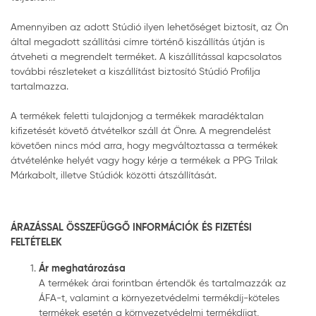
Amennyiben az adott Stúdió ilyen lehetőséget biztosít, az Ön
által megadott szállítási címre történő kiszállítás útján is
átveheti a megrendelt terméket. A kiszállítással kapcsolatos
további részleteket a kiszállítást biztosító Stúdió Profilja
tartalmazza.
A termékek feletti tulajdonjog a termékek maradéktalan
kifizetését követő átvételkor száll át Önre. A megrendelést
követően nincs mód arra, hogy megváltoztassa a termékek
átvételénke helyét vagy hogy kérje a termékek a PPG Trilak
Márkabolt, illetve Stúdiók közötti átszállítását.
ÁRAZÁSSAL ÖSSZEFÜGGŐ INFORMÁCIÓK ÉS FIZETÉSI
FELTÉTELEK
Ár meghatározása
A termékek árai forintban értendők és tartalmazzák az
ÁFA-t, valamint a környezetvédelmi termékdíj-köteles
termékek esetén a környezetvédelmi termékdíjat,