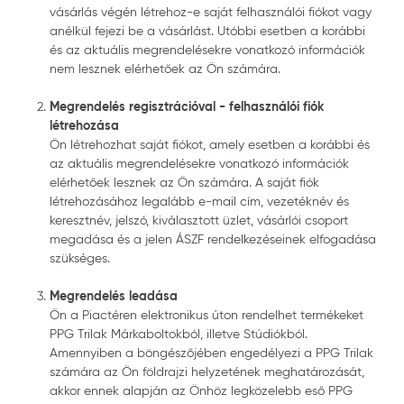
vásárlás végén létrehoz-e saját felhasználói fiókot vagy
anélkül fejezi be a vásárlást. Utóbbi esetben a korábbi
és az aktuális megrendelésekre vonatkozó információk
nem lesznek elérhetőek az Ön számára.
Megrendelés regisztrációval - felhasználói fiók
létrehozása
Ön létrehozhat saját fiókot, amely esetben a korábbi és
az aktuális megrendelésekre vonatkozó információk
elérhetőek lesznek az Ön számára. A saját fiók
létrehozásához legalább e-mail cím, vezetéknév és
keresztnév, jelszó, kiválasztott üzlet, vásárlói csoport
megadása és a jelen ÁSZF rendelkezéseinek elfogadása
szükséges.
Megrendelés leadása
Ön a Piactéren elektronikus úton rendelhet termékeket
PPG Trilak Márkaboltokból, illetve Stúdiókból.
Amennyiben a böngészőjében engedélyezi a PPG Trilak
számára az Ön földrajzi helyzetének meghatározását,
akkor ennek alapján az Önhöz legközelebb eső PPG