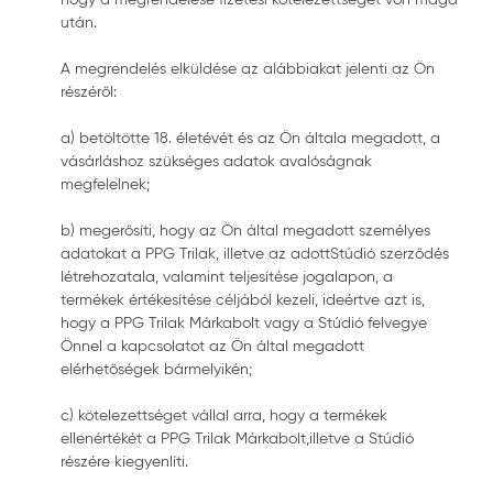
után.
A megrendelés elküldése az alábbiakat jelenti az Ön
részéről:
a) betöltötte 18. életévét és az Ön általa megadott, a
vásárláshoz szükséges adatok avalóságnak
megfelelnek;
b) megerősíti, hogy az Ön által megadott személyes
adatokat a PPG Trilak, illetve az adottStúdió szerződés
létrehozatala, valamint teljesítése jogalapon, a
termékek értékesítése céljából kezeli, ideértve azt is,
hogy a PPG Trilak Márkabolt vagy a Stúdió felvegye
Önnel a kapcsolatot az Ön által megadott
elérhetőségek bármelyikén;
c) kötelezettséget vállal arra, hogy a termékek
ellenértékét a PPG Trilak Márkabolt,illetve a Stúdió
részére kiegyenlíti.