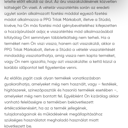
letelte előtt elküldi az árut. Az áru visszaküldésének közvetlen
költségét Ön viseli. A vételár visszatérítés során az eredeti
ügylet során alkalmazott fizetési móddal egyező fizetési
módot alkalmazza a PPG Trilak Márkabolt, illetve a Stúdió,
kivéve, ha Ön más fizetési mód igénybevételéhez kifejezetten
a hozzájárulását adja; e visszatérítési mód alkalmazásából
kifolyólag Önt semmilyen többletköltség nem terheli. Ha a
terméket nem Ön viszi vissza, hanem azt visszaküldi, akkor a
PPG Trilak Márkabolt, illetve a Stúdió a vételér visszatérítését
mindaddig visszatarthatja, amíg vissza nem kapta terméket,
vagy Ön nem igazolta, hogy azt visszaküldte: a kettő közül a
korábbi időpontot kell figyelembe venni.
Az elállás jogát csak olyan termékek vonatkozásban
gyakorolhatja, amelyeket még nem használt, vagy – festékek,
hígítószerek, színezőpaszták és hasonló termékek esetében –,
amelyeket még nem bontott fel. Egyébként Ön kizárólag akkor
vonható felelősségre a termékben bekövetkezett
értékcsökkenésért, ha az a termék jellegének,
tulajdonságainak és működésének megállapításához
szükséges használatot meghaladó használat miatt
következett be.