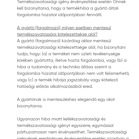
Termékszavatossági igény érvényesítése esetén Önnek
kell bizonyítania, hogy a termékhiba a gyártó általi
forgalomba hozatal időpontjában fennállt.
A gyártó (forgalmazó) milyen esetben mentesül
termékszavatossági kötelezettsége alól?
A gyártó (forgalmazó) kizárólag akkor mentesül
termékszavatossági kötelezettsége alól, ha bizonyítani
tudja, hogy: (a) a terméket nem üzleti tevékenysége
körében gyártotta, illetve hozta forgalomba, vagy (b) a
hiba a tudomány és a technika állása szerint a
forgalomba hozatal időpontjában nem volt felismerhető,
vagy (c) a termék hibája jogszabály vagy kötelező
hatósági előírás alkalmazásából ered.
A gyártónak a mentesüléshez elegendő egy okot
bizonyítania.
Ugyanazon hiba miatt kellékszavatossági és
termékszavatossági igényt egyszerre, egymással
párhuzamosan nem érvényesíthet. Termékszavatossági
igényének eredményes érvényesítése esetén azonban a