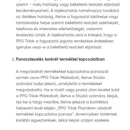
szerint – mely hatóság vagy békéltető testület eljárását
kezdeményezheti. A tájékoztatás tartalmazza továbbá
az illetékes hatóság, illetve a fogyasztó lakóhelye vagy
tartózkodási helye szerinti békéltető testület székhelyét,
telefonos és internetes elérhetőségét, valamint
levelezési címét. A tájékoztatás arra is kiterjed, hogy a
PPG Trilak a fogyasztói jogvita rendezése érdekében
igénybe veszi-e a békéltető testületi eljárását.
Panaszkezelés konkrét termékkel kapcsolatban
A megvásárolt termékekkel kapcsolatos panaszát
szintén azon PPG Trilak Márkabolt, illetve Stúdió
számára tudja jelezni, amelyiktől a termékeket
megvásárolta. Ha e-mailt vagy postai úton levelet küld
a PPG Trilak Márkabolt, illetve a Stúdió számára, kérjük,
írja be a tárgy mezőbe, illetve jelezze a borítékba
helyezett levél elején: „PPG Trilak Piactéren vásárolt
termékkel kapcsolatos panasz”. Amennyiben történtek
korábbi egyeztetések, akkor kérjük utaljon ezekere.