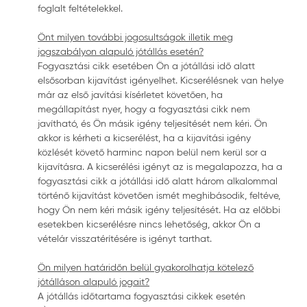
foglalt feltételekkel.
Önt milyen további jogosultságok illetik meg
jogszabályon alapuló jótállás esetén?
Fogyasztási cikk esetében Ön a jótállási idő alatt
elsősorban kijavítást igényelhet. Kicserélésnek van helye
már az első javítási kísérletet követően, ha
megállapítást nyer, hogy a fogyasztási cikk nem
javítható, és Ön másik igény teljesítését nem kéri. Ön
akkor is kérheti a kicserélést, ha a kijavítási igény
közlését követő harminc napon belül nem kerül sor a
kijavításra. A kicserélési igényt az is megalapozza, ha a
fogyasztási cikk a jótállási idő alatt három alkalommal
történő kijavítást követően ismét meghibásodik, feltéve,
hogy Ön nem kéri másik igény teljesítését. Ha az előbbi
esetekben kicserélésre nincs lehetőség, akkor Ön a
vételár visszatérítésére is igényt tarthat.
Ön milyen határidőn belül gyakorolhatja kötelező
jótálláson alapuló jogait?
A jótállás időtartama fogyasztási cikkek esetén