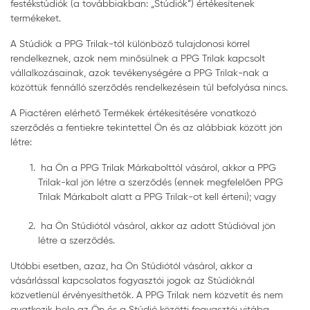
festékstúdiók (a továbbiakban: „Stúdiók”) értékesítenek
termékeket.
A Stúdiók a PPG Trilak-tól különböző tulajdonosi körrel
rendelkeznek, azok nem minősülnek a PPG Trilak kapcsolt
vállalkozásainak, azok tevékenységére a PPG Trilak-nak a
közöttük fennálló szerződés rendelkezésein túl befolyása nincs.
A Piactéren elérhető Termékek értékesítésére vonatkozó
szerződés a fentiekre tekintettel Ön és az alábbiak között jön
létre:
ha Ön a PPG Trilak Márkabolttól vásárol, akkor a PPG
Trilak-kal jön létre a szerződés (ennek megfelelően PPG
Trilak Márkabolt alatt a PPG Trilak-ot kell érteni); vagy
ha Ön Stúdiótól vásárol, akkor az adott Stúdióval jön
létre a szerződés.
Utóbbi esetben, azaz, ha Ön Stúdiótól vásárol, akkor a
vásárlással kapcsolatos fogyasztói jogok az Stúdióknál
közvetlenül érvényesíthetők. A PPG Trilak nem közvetít és nem
avatkozik bele az Ön és a Stúdió közötti fogyasztói vitába,