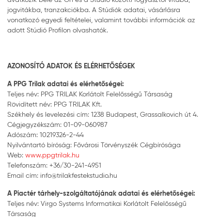
jogvitákba, tranzakciókba. A Stúdiók adatai, vásárlásra
vonatkozó egyedi feltételei, valamint további információk az
adott Stúdió Profilon olvashatók.
AZONOSÍTÓ ADATOK ÉS ELÉRHETŐSÉGEK
A PPG Trilak adatai és elérhetőségei:
Teljes név: PPG TRILAK Korlátolt Felelősségű Társaság
Rövidített név: PPG TRILAK Kft.
Székhely és levelezési cím: 1238 Budapest, Grassalkovich út 4.
Cégjegyzékszám: 01-09-060987
Adószám: 10219326-2-44
Nyilvántartó bíróság: Fővárosi Törvényszék Cégbírósága
Web:
www.ppgtrilak.hu
Telefonszám: +36/30-241-4951
Email cím: info@trilakfestekstudio.hu
A Piactér tárhely-szolgáltatójának adatai és elérhetőségei:
Teljes név: Virgo Systems Informatikai Korlátolt Felelősségű
Társaság