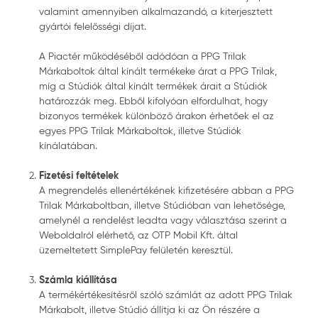
valamint amennyiben alkalmazandó, a kiterjesztett
gyártói felelősségi díjat.
A Piactér működéséből adódóan a PPG Trilak
Márkaboltok által kínált termékeke árat a PPG Trilak,
míg a Stúdiók által kínált termékek árait a Stúdiók
határozzák meg. Ebből kifolyóan elfordulhat, hogy
bizonyos termékek különböző árakon érhetőek el az
egyes PPG Trilak Márkaboltok, illetve Stúdiók
kínálatában.
Fizetési feltételek
A megrendelés ellenértékének kifizetésére abban a PPG
Trilak Márkaboltban, illetve Stúdióban van lehetősége,
amelynél a rendelést leadta vagy választása szerint a
Weboldalról elérhető, az OTP Mobil Kft. által
üzemeltetett SimplePay felületén keresztül.
Számla kiállítása
A termékértékesítésről szóló számlát az adott PPG Trilak
Márkabolt, illetve Stúdió állítja ki az Ön részére a