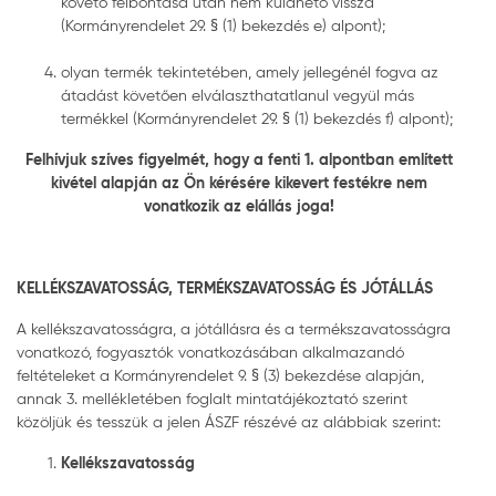
követő felbontása után nem küldhető vissza
(Kormányrendelet 29. § (1) bekezdés e) alpont);
olyan termék tekintetében, amely jellegénél fogva az
átadást követően elválaszthatatlanul vegyül más
termékkel (Kormányrendelet 29. § (1) bekezdés f) alpont);
Felhívjuk szíves figyelmét, hogy a fenti 1. alpontban említett
kivétel alapján az Ön kérésére kikevert festékre nem
vonatkozik az elállás joga!
KELLÉKSZAVATOSSÁG, TERMÉKSZAVATOSSÁG ÉS JÓTÁLLÁS
A kellékszavatosságra, a jótállásra és a termékszavatosságra
vonatkozó, fogyasztók vonatkozásában alkalmazandó
feltételeket a Kormányrendelet 9. § (3) bekezdése alapján,
annak 3. mellékletében foglalt mintatájékoztató szerint
közöljük és tesszük a jelen ÁSZF részévé az alábbiak szerint:
Kellékszavatosság