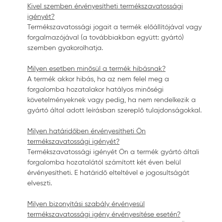
Kivel szemben érvényesítheti termékszavatossági
igényét?
Termékszavatossági jogait a termék előállítójával vagy
forgalmazójával (a továbbiakban együtt: gyártó)
szemben gyakorolhatja.
Milyen esetben minősül a termék hibásnak?
A termék akkor hibás, ha az nem felel meg a
forgalomba hozatalakor hatályos minőségi
követelményeknek vagy pedig, ha nem rendelkezik a
gyártó által adott leírásban szereplő tulajdonságokkal.
Milyen határidőben érvényesítheti Ön
termékszavatossági igényét?
Termékszavatossági igényét Ön a termék gyártó általi
forgalomba hozatalától számított két éven belül
érvényesítheti. E határidő elteltével e jogosultságát
elveszti.
Milyen bizonyítási szabály érvényesül
termékszavatossági igény érvényesítése esetén?