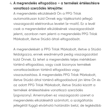
A megrendelés elfogadása – a termékek értékesítésre
vonatkozó szerződés létrejötte:
A megrendelés elküldéséről Ön a PPG Trilak
automatikusan küld Önnek egy tájékoztató jellegű
visszaigazoló elektronikus levelet (e-mailt). Ez a levél
csak a megrendelést elküldésének visszaigazolását
jelenti, azonban nem jelenti a megrendelés PPG Trilak
Márkabolt, illetve Stúdió általi elfogadását.
A megrendelését a PPG Trilak Márkabolt, illetve a Stúdió
feldolgozza, ennek eredményről pedig visszaigazolást
küld Önnek. Ez lehet a megrendelés teljes mértékben
történő elfogadása, vagy csak bizonyos termékek
vonatkozásában történő elfogadása vagy
visszautasítása. A megrendelés PPG Trilak Márkabolt,
illetve Stúdió által történő elfogadásával jön létre Ön és
az adott PPG Trilak Márkabolt, illetve Stúdió között a
termékek értékesítésére vonatkozó szerződés
(jogviszony). Amennyiben ez visszaigazoló üzenet a
megrendelés elküldésétől számított, a szolgáltatás
jellegétől függő elvárható határidőn belül, de legkésőbb