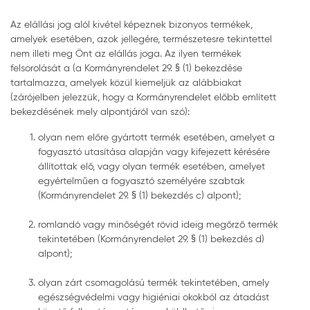
Az elállási jog alól kivétel képeznek bizonyos termékek,
amelyek esetében, azok jellegére, természetesre tekintettel
nem illeti meg Önt az elállás joga. Az ilyen termékek
felsorolását a (a Kormányrendelet 29. § (1) bekezdése
tartalmazza, amelyek közül kiemeljük az alábbiakat
(zárójelben jelezzük, hogy a Kormányrendelet előbb említett
bekezdésének mely alpontjáról van szó):
olyan nem előre gyártott termék esetében, amelyet a
fogyasztó utasítása alapján vagy kifejezett kérésére
állítottak elő, vagy olyan termék esetében, amelyet
egyértelműen a fogyasztó személyére szabtak
(Kormányrendelet 29. § (1) bekezdés c) alpont);
romlandó vagy minőségét rövid ideig megőrző termék
tekintetében (Kormányrendelet 29. § (1) bekezdés d)
alpont);
olyan zárt csomagolású termék tekintetében, amely
egészségvédelmi vagy higiéniai okokból az átadást