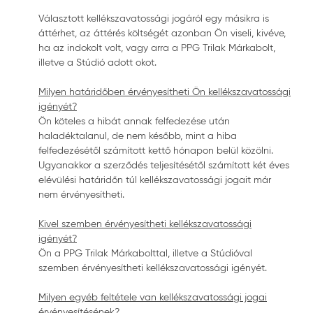
Választott kellékszavatossági jogáról egy másikra is
áttérhet, az áttérés költségét azonban Ön viseli, kivéve,
ha az indokolt volt, vagy arra a PPG Trilak Márkabolt,
illetve a Stúdió adott okot.
Milyen határidőben érvényesítheti Ön kellékszavatossági
igényét?
Ön köteles a hibát annak felfedezése után
haladéktalanul, de nem később, mint a hiba
felfedezésétől számított kettő hónapon belül közölni.
Ugyanakkor a szerződés teljesítésétől számított két éves
elévülési határidőn túl kellékszavatossági jogait már
nem érvényesítheti.
Kivel szemben érvényesítheti kellékszavatossági
igényét?
Ön a PPG Trilak Márkabolttal, illetve a Stúdióval
szemben érvényesítheti kellékszavatossági igényét.
Milyen egyéb feltétele van kellékszavatossági jogai
érvényesítésének?