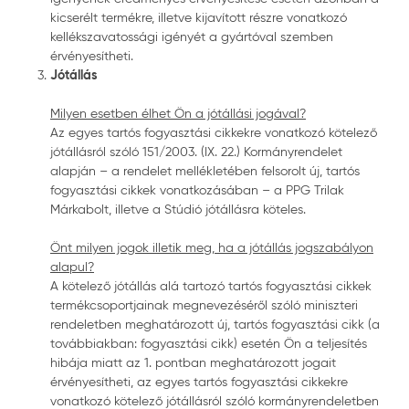
kicserélt termékre, illetve kijavított részre vonatkozó
kellékszavatossági igényét a gyártóval szemben
érvényesítheti.
Jótállás
Milyen esetben élhet Ön a jótállási jogával?
Az egyes tartós fogyasztási cikkekre vonatkozó kötelező
jótállásról szóló 151/2003. (IX. 22.) Kormányrendelet
alapján – a rendelet mellékletében felsorolt új, tartós
fogyasztási cikkek vonatkozásában – a PPG Trilak
Márkabolt, illetve a Stúdió jótállásra köteles.
Önt milyen jogok illetik meg, ha a jótállás jogszabályon
alapul?
A kötelező jótállás alá tartozó tartós fogyasztási cikkek
termékcsoportjainak megnevezéséről szóló miniszteri
rendeletben meghatározott új, tartós fogyasztási cikk (a
továbbiakban: fogyasztási cikk) esetén Ön a teljesítés
hibája miatt az 1. pontban meghatározott jogait
érvényesítheti, az egyes tartós fogyasztási cikkekre
vonatkozó kötelező jótállásról szóló kormányrendeletben