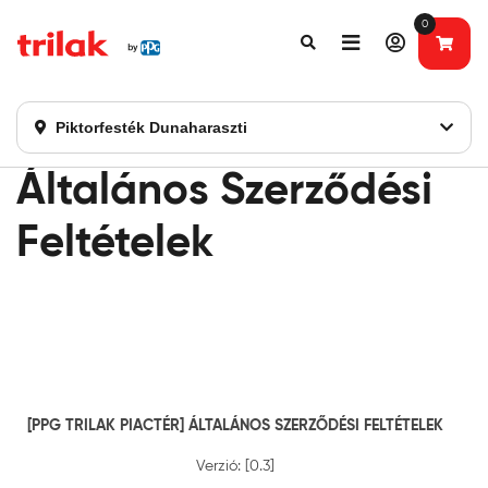
0
Fontos tájékoztatás!
Webshopunk hamarosan bezárásra kerül. Kérjük, új
rendelést már ne adjon le. Köszönjük eddigi bizalmát!
Piktorfesték Dunaharaszti
Általános Szerződési
Feltételek
[PPG TRILAK PIACTÉR] ÁLTALÁNOS SZERZŐDÉSI FELTÉTELEK
Verzió: [0.3]