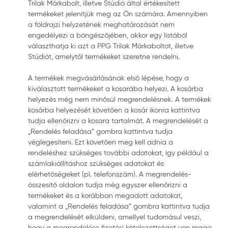
Trilak Márkabolt, illetve Stúdió által értékesített
termékeket jelenítjük meg az Ön számára. Amennyiben
a földrajzi helyzetének meghatározását nem
engedélyezi a böngészőjében, akkor egy listából
választhatja ki azt a PPG Trilak Márkaboltot, illetve
Stúdiót, amelytől termékeket szeretne rendelni.
A termékek megvásárlásának első lépése, hogy a
kiválasztott termékeket a kosarába helyezi. A kosárba
helyezés még nem minősül megrendelésnek. A termékek
kosárba helyezését követően a kosár ikonra kattintva
tudja ellenőrizni a kosara tartalmát. A megrendelését a
„Rendelés feladása” gombra kattintva tudja
véglegesíteni. Ezt követően meg kell adnia a
rendeléshez szükséges további adatokat, így például a
számlakiállításhoz szükséges adatokat és
elérhetőségeket (pl. telefonszám). A megrendelés-
összesítő oldalon tudja még egyszer ellenőrizni a
termékeket és a korábban megadott adatokat,
valamint a „Rendelés feladása” gombra kattintva tudja
a megrendelését elküldeni, amellyel tudomásul veszi,
hogy a megrendelése fizetési kötelezettséget von maga