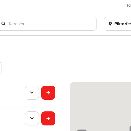
B
an bezárásra kerül. Kérjük, új rendelést már ne adjon le. Köszönjü
Piktorfe