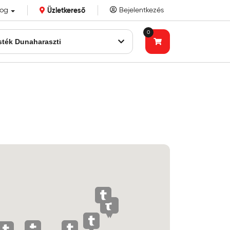
log
Üzletkereső
Bejelentkezés
k eddigi bizalmát!
0
sték Dunaharaszti