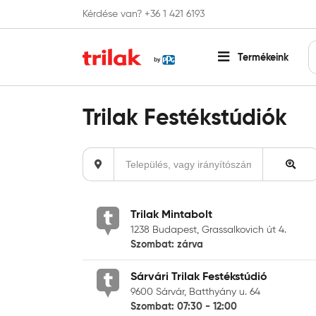
Kérdése van? +36 1 421 6193
Fontos tájékoztatás!
Webshopunk hamaros
Termékeink
Főoldal
Üzletkereső
Trilak Festékstúdiók
Település,
vagy
irányítószám
Trilak Mintabolt
1238 Budapest, Grassalkovich út 4.
Szombat: zárva
Sárvári Trilak Festékstúdió
9600 Sárvár, Batthyány u. 64
Szombat: 07:30 - 12:00