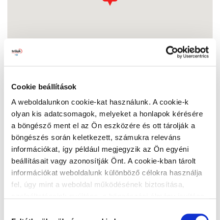
Cookie beállítások
A weboldalunkon cookie-kat használunk. A cookie-k
olyan kis adatcsomagok, melyeket a honlapok kérésére
Piktorfesték Dunaharaszti
a böngésző ment el az Ön eszközére és ott tárolják a
2330 Dunaharaszti, Némedi út 20.
böngészés során keletkezett, számukra releváns
Nyitvatartás:
információkat, így például megjegyzik az Ön egyéni
Hétfő:
06:30 - 17:00
beállításait vagy azonosítják Önt. A cookie-kban tárolt
Kedd:
06:30 - 17:00
információkat weboldalunk különböző célokra használja
Szerda:
06:30 - 17:00
fel, úgy mint a weboldal működésének biztosítása,
Csütörtök:
06:30 - 17:00
szolgáltatásaink nyújtása, a böngészési élmény javítása,
Péntek:
06:30 - 17:00
a felhasználók érdeklődésének megfelelő, személyre
Hozzájárulás
Szombat:
07:00 - 13:00
szabott ajánlatok megjelenítése, látogatottsági adatok