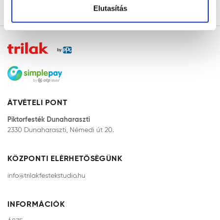
Elutasítás
ÁTVÉTELI PONT
Piktorfesték Dunaharaszti
2330 Dunaharaszti, Némedi út 20.
KÖZPONTI ELÉRHETŐSÉGÜNK
info@trilakfestekstudio.hu
INFORMÁCIÓK