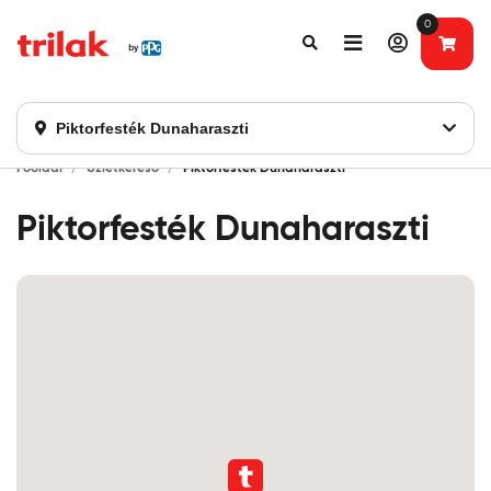
0
Fontos tájékoztatás!
Webshopunk hamarosan bezárásra kerül. Kérjük, új
rendelést már ne adjon le. Köszönjük eddigi bizalmát!
Piktorfesték Dunaharaszti
Főoldal
Üzletkereső
Piktorfesték Dunaharaszti
Piktorfesték Dunaharaszti