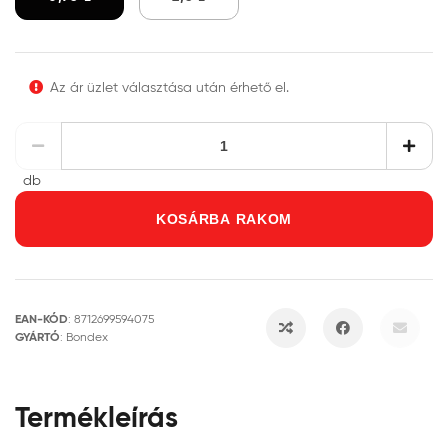
Az ár üzlet választása után érhető el.
db
KOSÁRBA RAKOM
EAN-KÓD
:
8712699594075
GYÁRTÓ
:
Bondex
Termékleírás