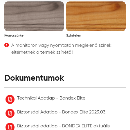
meghatározni.
A feldolgozás hőmérséklete: Javasolt +5-25oCközötti
anyag, alapfelület és levegő hőmérsékleten, 80%-os
relatív páratartalom alatt.
Kvarcszürke
Színtelen
Felhordás módja: Ecsettel, a fa teljes telítettségéig. Ezt
A monitoron vagy nyomtatón megjelenő színek
követően, a felesleges anyagot 30 percen belül törölje le
eltérhetnek a termék színétől!
nem szöszölő, puharuhával vagy szivaccsal.
Színezhetőség:
Dokumentumok
A Bondex Elite olaj gyárilag lekevertszínekben kapható. A
színárnyalatok egymással keverhetők. A színtelen
változat a további árnyalatokért színkeverőgépen
színezhető.
Technikai Adatlap - Bondex Elite
Száradási idő, átvonhatóság:
Biztonsági Adatlap - Bondex Elite 2023.03.
A száradási idő és az átvonhatóság nagymértékben
Biztonsági adatlap - BONDEX ELITE aktuális
függ az alapfelülettől, a páratartalomtól, a