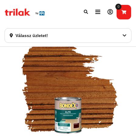
0
Fontos tájékoztatás!
Webshopunk hamarosan bezárásra kerül. Kérjük, új
rendelést már ne adjon le. Köszönjük eddigi bizalmát!
Válassz üzletet!