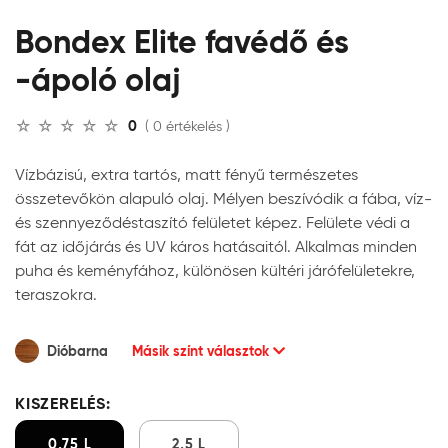
Bondex Elite favédő és
-ápoló olaj
0
( 0 értékelés )
Vízbázisú, extra tartós, matt fényű természetes
összetevőkön alapuló olaj. Mélyen beszívódik a fába, víz-
és szennyeződéstaszító felületet képez. Felülete védi a
fát az időjárás és UV káros hatásaitól. Alkalmas minden
puha és keményfához, különösen kültéri járófelületekre,
teraszokra.
Dióbarna
Másik színt választok
KISZERELÉS:
0,75 L
2,5 L