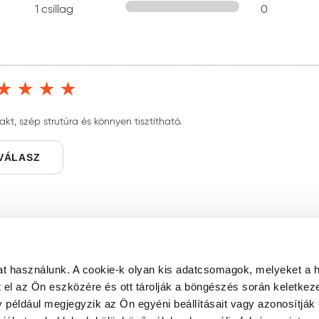
1 csillag
0
kt, szép strutúra és könnyen tisztítható.
VÁLASZ
t használunk. A cookie-k olyan kis adatcsomagok, melyeket a 
el az Ön eszközére és ott tárolják a böngészés során keletkez
y például megjegyzik az Ön egyéni beállításait vagy azonosítják 