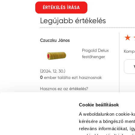
ÉRTÉKELÉS ÍRÁSA
Legújabb értékelés
Czuczku János
Progold Delux
Kompa
festőhenger
(2024. 12. 30.)
0
ember találta ezt hasznosnak
Hasznos ez az értékelés?
IGEN
Cookie beállítások
A weboldalunkon cookie-ka
kérésére a böngésző ment 
releváns információkat, íg