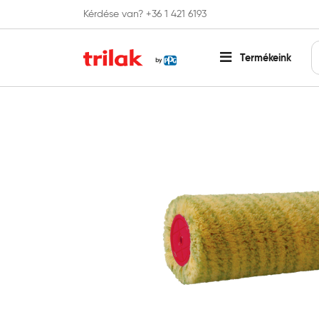
Kérdése van? +36 1 421 6193
Fontos tájékoztatás!
Webshopunk hamaros
Termékeink
Főoldal
Festőszerszámok
Festőhenger
Progold D