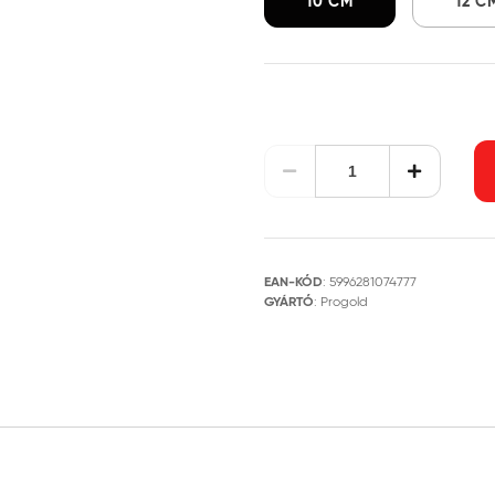
10 CM
12 C
EAN-KÓD
:
5996281074777
GYÁRTÓ
:
Progold