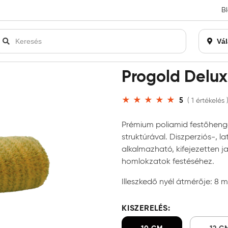
B
an bezárásra kerül. Kérjük, új rendelést már ne adjon le. Köszönjü
Vál
elux festőhenger
Progold Delux
5
( 1 értékelés 
Prémium poliamid festőhenge
struktúrával. Diszperziós-, 
alkalmazható, kifejezetten j
homlokzatok festéséhez.
Illeszkedő nyél átmérője: 8 
KISZERELÉS: