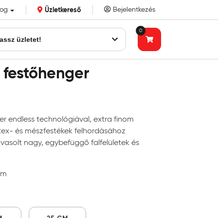
log
Üzletkereső
Bejelentkezés
k eddigi bizalmát!
0
assz üzletet!
 festőhenger
)
r endless technológiával, extra finom
latex- és mészfestékek felhordásához
avasolt nagy, egybefüggő falfelületek és
mm