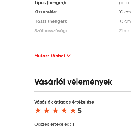
Típus (henger):
polia
Kiszerelés:
10 cm
Hossz (henger):
10 cm
Szálhosszúság:
21 m
Mutass többet
Vásárlói vélemények
Vásárlók átlagos értékelése
5
1
Összes értékelés :