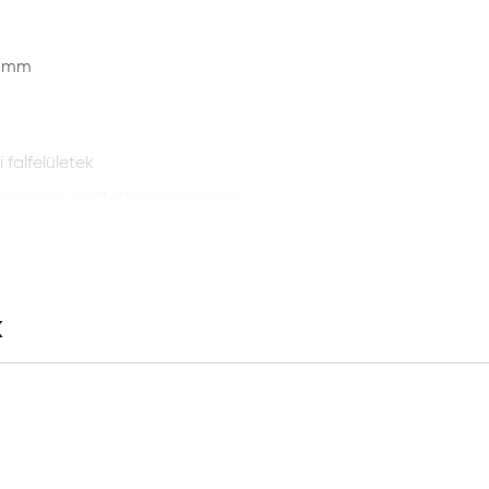
0 mm
i falfelületek
amentes glettelő szerszámmal
k
s 25°C fok között
z helyen, raklapon fóliázva tárolható; felhasználható a gyártá