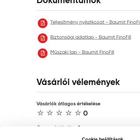
Dokumentumok
Teljesítmény nyilatkozat - Baumit FinoFil
Biztonsági adatlap - Baumit FinoFill
Műszaki lap - Baumit FinoFill
Vásárlói vélemények
Vásárlók átlagos értékelése
0
0
Összes értékelés :
Cookie beállítások