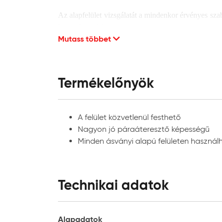
Az alapfelület vizsgálatát a mindenkor érvényes szab
lehet víztaszító!
Mutass többet
Felhordás
A Baumit FinoFill-t tiszta vízbe szórjuk, míg az a
Termékelőnyök
már ne adjunk száraz anyagot hozzá (csomósodás). 
rétegben hordjuk fel és felületi simítóval vagy ro
frissre). Sima felület elérése érdekében a Baumit Fi
A felület közvetlenül festhető
felület érdekében a Baumit FinoBrilliant vagy Baumi
Nagyon jó páraáteresztő képességű
Minden ásványi alapú felületen használ
A szóbeli és írásbeli alkalmazástechnikai javaslat
segítségül, nem köteleznek bennünket, nem alapo
termékeK tervezett felhasználási célra való alkalmass
Technikai adatok
Alapadatok