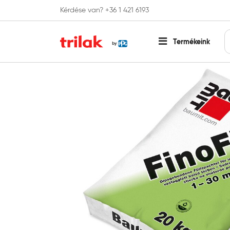
Kérdése van? +36 1 421 6193
Fontos tájékoztatás!
Webshopunk hamaros
Termékeink
Főoldal
Anyagok
Glett
Baumit FinoFill glett