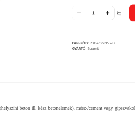
kg
EAN-KÓD
:
9004329215320
GYÁRTÓ
:
Baumit
(helyszíni beton ill. kész betonelemek), mész-/cement vagy gipszvako