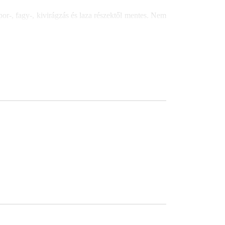
por-, fagy-, kivirágzás és laza részektől mentes. Nem
sú járású keverővel csomómentesre keverjük. Ez után
mm) egy második réteg felhordása szükséges (friss a
öljük át és glettvassal simítsuk el. Tökéletesen sima
llása alapján a vevőknek és a felhasználóknak adunk
ó mellék-kötelezettséget. Nem mentesítik a vevőt