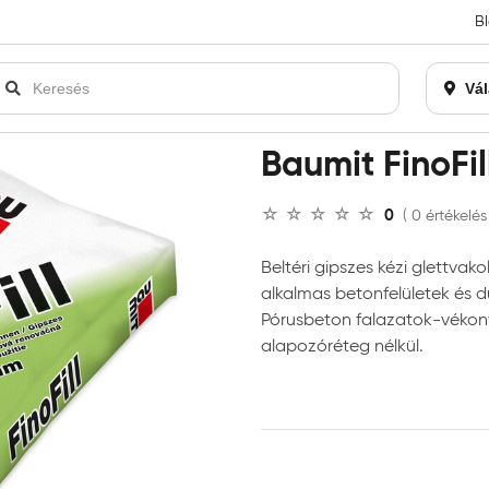
B
an bezárásra kerül. Kérjük, új rendelést már ne adjon le. Köszönjü
Vál
Baumit FinoFil
0
( 0 értékelés
Beltéri gipszes kézi glettva
alkalmas betonfelületek és d
Pórusbeton falazatok-vékon
alapozóréteg nélkül.