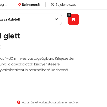
log
Üzletkereső
Bejelentkezés
k eddigi bizalmát!
0
assz üzletet!
l glett
 )
kolat 1–30 mm-es vastagságban. Kifejezetten
urva alapvakolatok kiegyenlítésére.
yvakolataként is használható közbenső
Az ár üzlet választása után érhető el.