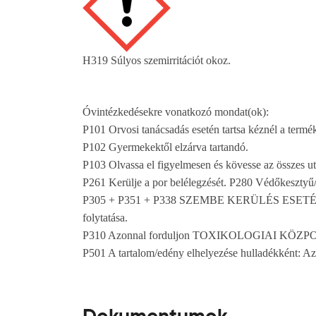
H319 Súlyos szemirritációt okoz.
Óvintézkedésekre vonatkozó mondat(ok):
P101 Orvosi tanácsadás esetén tartsa kéznél a termé
P102 Gyermekektől elzárva tartandó.
P103 Olvassa el figyelmesen és kövesse az összes uta
P261 Kerülje a por belélegzését. P280 Védőkesztyű
P305 + P351 + P338 SZEMBE KERÜLÉS ESETÉN: Több p
folytatása.
P310 Azonnal forduljon TOXIKOLOGIAI KÖZPO
P501 A tartalom/edény elhelyezése hulladékként: Az