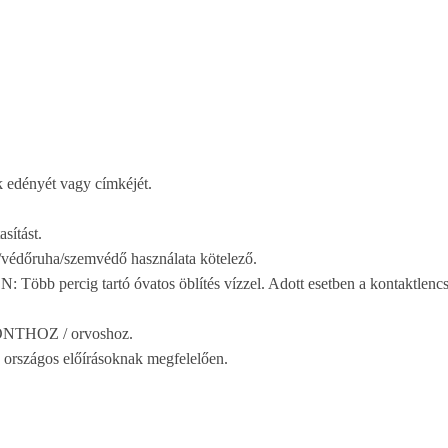
k edényét vagy címkéjét.
sítást.
/védőruha/szemvédő használata kötelező.
ercig tartó óvatos öblítés vízzel. Adott esetben a kontaktlencsék 
NTHOZ / orvoshoz.
 országos előírásoknak megfelelően.