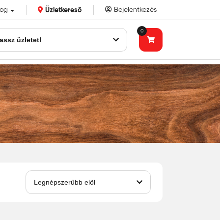
log
Üzletkereső
Bejelentkezés
k eddigi bizalmát!
0
assz üzletet!
Legnépszerűbb elöl