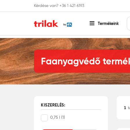
Kérdése van? +36 1 421 6193
Fontos tájékoztatás!
Webshopunk hamaros
Termékeink
Főoldal
Lazúr festék és faolaj
Faanyagvédő termék
Faanyagvédő termé
KISZERELÉS:
1
t
0,75 l (1)