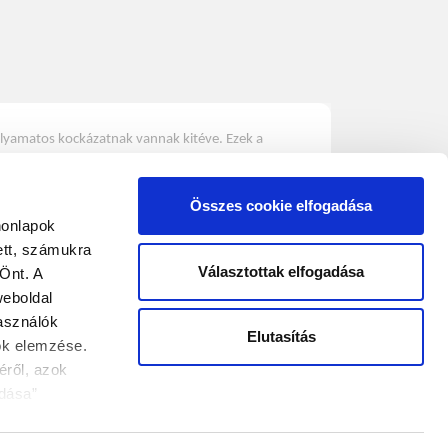
olyamatos kockázatnak vannak kitéve. Ezek a
hanem biológiai okok is állnak a háttérben. A
jelenthetnek a faanyagra, ezért a lehető legjobban
Összes cookie elfogadása
tokon túl, a már károsodott faanyag
honlapok
demes kellő hangsúlyt fektetni a megelőző
ett, számukra
rend kialakítása, legyen szó akár kültéri akár
Választottak elfogadása
Önt. A
 termékek garantálják a fafelület eredeti
weboldal
használók
Elutasítás
es bázisú. Alkalmazása során mélyen beszívódik a
tok elemzése.
, továbbá megelőzi a fa elszíneződéséből következő
éről, azok
ÜNK
INFORMÁCIÓK
i, nedvességnek kitett faszerkezetekre, de beltéri
dása”
ÁSZF
ok számára is remek választás. A már károsodott
esorolás alatt
Adatvédelmi szabályzat
b fafelületek ápolására azonban, jobb
okie-k