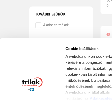
vál
fa 
érh
bev
TOVÁBBI SZŰRŐK
lak
faf
Akciós termékek
alk
bev
ut
SZŰRÉS
MIND
Cookie beállítások
Mu
A weboldalunkon cookie-ka
kérésére a böngésző ment 
releváns információkat, íg
cookie-kban tárolt informá
működésének biztosítása, 
érdeklődésének megfelelő,
A weboldalunk által alkal
letiltásáról az
Adatkezelés
gombra kattintva hozzájárul
© 2026 Trilak Festékstúdió hálózat
álló és marketing cookie-