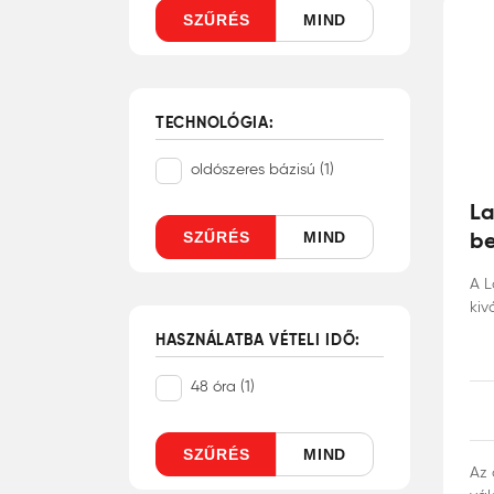
SZŰRÉS
MIND
TECHNOLÓGIA:
oldószeres bázisú (1)
La
be
SZŰRÉS
MIND
A L
kiv
puh
HASZNÁLATBA VÉTELI IDŐ:
bee
pór
48 óra (1)
kif
elö
A l
SZŰRÉS
MIND
mél
Az 
meg