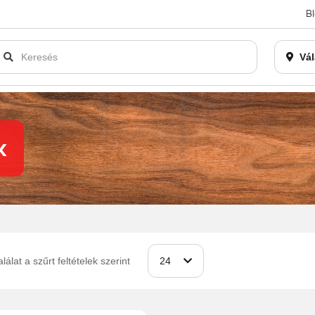
B
an bezárásra kerül. Kérjük, új rendelést már ne adjon le. Köszönjü
Vál
k
alálat a szűrt feltételek szerint
24