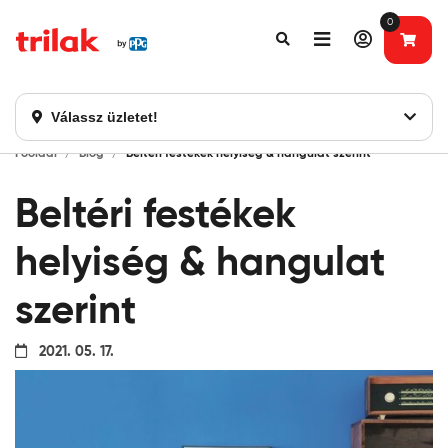
0
Fontos tájékoztatás!
Webshopunk hamarosan bezárásra kerül. Kérjük, új
rendelést már ne adjon le. Köszönjük eddigi bizalmát!
Válassz üzletet!
Főoldal
Blog
Beltéri festékek helyiség & hangulat szerint
Beltéri festékek
helyiség & hangulat
szerint
2021. 05. 17.