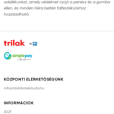
adalékunkat, amely védelmet nyújt a penész és a gomba
ellen, és minden Héra beltéri falfestékünkhöz
hozzáadható.
KÖZPONTI ELÉRHETŐSÉGÜNK
info@trilakfestekstudio.hu
INFORMÁCIÓK
ÁSZF