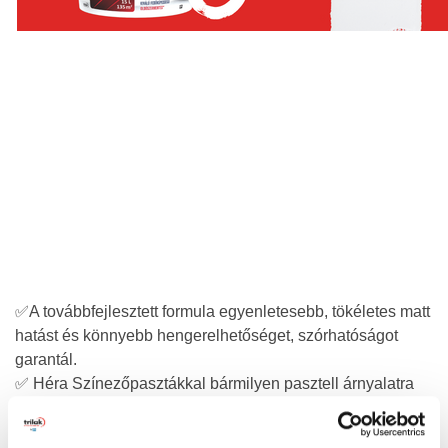
✅A továbbfejlesztett formula egyenletesebb, tökéletes matt
hatást és könnyebb hengerelhetőséget, szórhatóságot
garantál.
✅ Héra Színezőpasztákkal bármilyen pasztell árnyalatra
egyszerűen színezhető.
✅ Könnyen eldolgozható, kiváló fedőképessége mellé