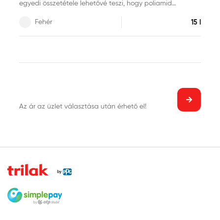
egyedi összetétele lehetővé teszi, hogy poliamid
festőhengerrel történtő felhordásakor a legoptimálisabb
Fehér
15 l
festékmennyiség kerüljön a falakra. A hozzáadott
oldószert nem tartalmazó, szagmentes és könnyen
hengerelhető festék két rétegben kiváló fedést biztosít,
továbbá pára- és légáteresztő felületet képez. Héra
Színezőpasztákkal bármilyen pasztellárnyalatra
egyszerűen színezhető.
Az ár az üzlet választása után érhető el!