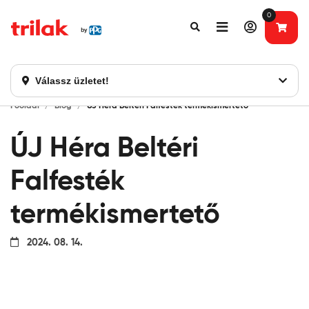
0
Fontos tájékoztatás!
Webshopunk hamarosan bezárásra kerül. Kérjük, új
rendelést már ne adjon le. Köszönjük eddigi bizalmát!
Válassz üzletet!
Főoldal
Blog
ÚJ Héra Beltéri Falfesték termékismertető
ÚJ Héra Beltéri
Falfesték
termékismertető
2024. 08. 14.