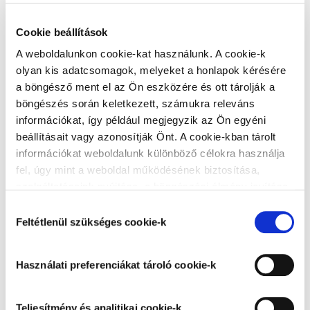
magas fehérség párosul. A fal természetes szellőzését nem
gátolja, lég- és páraáteresztő.
Cookie beállítások
Szórástechnikával való festés a mellett, hogy rendkívül
A weboldalunkon cookie-kat használunk. A cookie-k
hatékony és gazdaságos megoldás, esztétikus
olyan kis adatcsomagok, melyeket a honlapok kérésére
megjelenést biztosít, viszont elengedhetetlen hozzá:
a böngésző ment el az Ön eszközére és ott tárolják a
1. A megfelelő alapozás
böngészés során keletkezett, számukra releváns
glettelt falfelületet a Héra Falfix 1:5 arányú
információkat, így például megjegyzik az Ön egyéni
hígított mélyalapozással alapozunk
beállításait vagy azonosítják Önt. A cookie-kban tárolt
korábban festett falfelületet Héra Prémium
információkat weboldalunk különböző célokra használja
3in1 alapozó festék használatával, hígítás
fel, úgy mint a weboldal működésének biztosítása,
nélkül alapozunk
szolgáltatásaink nyújtása, a böngészési élmény javítása,
a felhasználók érdeklődésének megfelelő, személyre
Hozzájárulás
2.
Héra Beltéri falfesték hígítása, megfelelő gép
szabott ajánlatok megjelenítése, látogatottsági adatok
Feltétlenül szükséges cookie-k
kiválasztása
kiválasztása és beállítása
elemzése. A weboldalunk által alkalmazott cookie-k,
különösen a Google Analytics cookie-k működéséről,
Használati preferenciákat tároló cookie-k
azok letiltásáról az
Adatkezelési tájékoztatóban
fúvóka
0,018”-0,026”
olvashat bővebben. Az "Összes cookie elfogadása”
gombra kattintva hozzájárul a teljesítmény és analitikai,
Teljesítmény és analitikai cookie-k