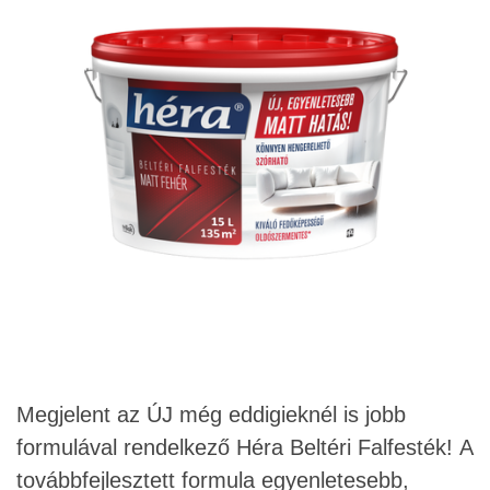
Megjelent az ÚJ még eddigieknél is jobb
formulával rendelkező Héra Beltéri Falfesték!
A
továbbfejlesztett formula egyenletesebb,