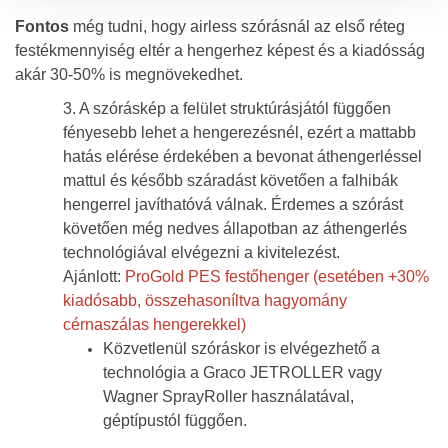
Fontos
még tudni, hogy airless szórásnál az első réteg
festékmennyiség eltér a hengerhez képest és a kiadósság
akár 30-50% is megnövekedhet.
3. A szóráskép a felület struktúrásjától függően
fényesebb lehet a hengerezésnél, ezért a mattabb
hatás elérése érdekében
a bevonat áthengerléssel
mattul és később száradást követően a falhibák
hengerrel javíthatóvá válnak. Érdemes a szórást
követően még nedves állapotban az áthengerlés
technológiával elvégezni a kivitelezést.
Ajánlott:
ProGold PES festőhenger (esetében +30%
kiadósabb, összehasoníltva hagyomány
cérnaszálas hengerekkel)
Közvetlenül szóráskor is elvégezhető a
technológia a Graco JETROLLER vagy
Wagner SprayRoller használatával,
géptípustól függően.