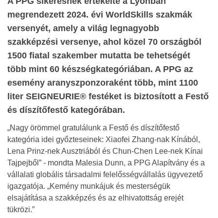
A PPG sikeresnek értékelte a Lyonban
megrendezett 2024. évi WorldSkills szakmák
versenyét, amely a világ legnagyobb
szakképzési versenye, ahol közel 70 országból
1500 fiatal szakember mutatta be tehetségét
több mint 60 készségkategóriában. A PPG az
esemény aranyszponzoraként több, mint 1100
liter SEIGNEURIE® festéket is biztosított a Festő
és díszítőfestő kategórában.
„Nagy örömmel gratulálunk a Festő és díszítőfestő
kategória idei győzteseinek: Xiaofei Zhang-nak Kínából,
Lena Prinz-nek Ausztriából és Chun-Chen Lee-nek Kínai
Tajpejből” - mondta Malesia Dunn, a PPG Alapítvány és a
vállalati globális társadalmi felelősségvállalás ügyvezető
igazgatója. „Kemény munkájuk és mesterségük
elsajátítása a szakképzés és az elhivatottság erejét
tükrözi.”