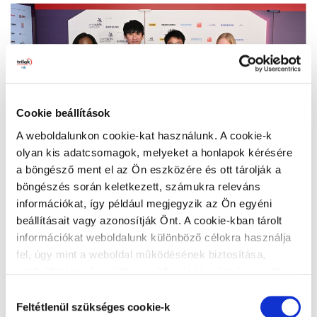
Cookie beállítások
A weboldalunkon cookie-kat használunk. A cookie-k
olyan kis adatcsomagok, melyeket a honlapok kérésére
a böngésző ment el az Ön eszközére és ott tárolják a
böngészés során keletkezett, számukra releváns
információkat, így például megjegyzik az Ön egyéni
A Festő és díszítőfestő kategóriához biztosított Seigneurie
beállításait vagy azonosítják Önt. A cookie-kban tárolt
Evolutex Bas Carbone festék bioalapú nyersanyagokat
információkat weboldalunk különböző célokra használja
használ, amelyek csökkentik a szén-dioxid-kibocsátást,
fel, úgy mint a weboldal működésének biztosítása,
tükrözve a PPG erős elkötelezettségét a fenntarthatóság
szolgáltatásaink nyújtása, a böngészési élmény javítása,
iránt. Ez azt is biztosította, hogy a versenyzők
a felhasználók érdeklődésének megfelelő, személyre
Hozzájárulás
hozzáférhessenek a legjobb minőségű, alacsony szén-
szabott ajánlatok megjelenítése, látogatottsági adatok
Feltétlenül szükséges cookie-k
kiválasztása