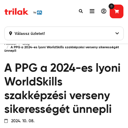
0
Fontos tájékoztatás!
Webshopunk hamarosan bezárásra kerül. Kérjük, új
rendelést már ne adjon le. Köszönjük eddigi bizalmát!
Válassz üzletet!
Főoldal
Blog
A PPG a 2024-es lyoni WorldSkills szakképzési verseny sikerességét
ünnepli
A PPG a 2024-es lyoni
WorldSkills
szakképzési verseny
sikerességét ünnepli
2024. 10. 08.