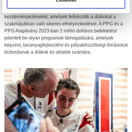
globális elkötelezettségének, melynek célja, hogy
támogassa az olyan oktatási és munkaerő-fejlesztési
kezdeményezéseket, amelyek felkészítik a diákokat a
szakmájukban való sikeres elhelyezkedésre. A PPG és a
PPG Alapítvány 2023-ban 2 millió dolláros befektetést
jelentett be olyan programok támogatására, amelyek
képzést, tananyagfejlesztést és pályakészültségi forrásokat
biztosítanak a diákok és oktatók számára.