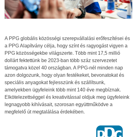
A PPG globális közösségi szerepvállalási erőfeszítései és
a PPG Alapítvány célja, hogy színt és ragyogást vigyen a
PPG közösségekbe világszerte. Több mint 17,5 millió
dollárt fektettünk be 2023-ban több száz szervezetet
támogatva közel 40 országban. A PPG-nél minden nap
azon dolgozunk, hogy olyan festékeket, bevonatokat és
speciális anyagokat fejlesszünk és szállítsunk,
amelyekben ügyfeleink több mint 140 éve megbíznak.
Elkötelezettséggel és kreativitással oldjuk meg ügyfeleink
legnagyobb kihívásait, szorosan együttműködve a
megfelelő út megtalálása érdekében.