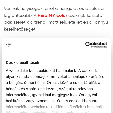
Vannak helyiségek, ahol a hangulat és a stílus a
Héra MY color
legfontosabb. A
azoknak készült,
akik szeretik a trendi, matt felületeket és a könnyű
kezelhetőséget.
Végtelen variáció:
Ez a termékcsalád a
színekről szól. Legyen szó pasztellről vagy
mélyebb tónusokról, a MY color élénk és
tartós színeket garantál.
Cookie beállítások
Kellemes használat:
Az illatosított formulának
A weboldalunkon cookie-kat használunk. A cookie-k
köszönhetően elfelejtheti a kellemetlen
olyan kis adatcsomagok, melyeket a honlapok kérésére
„festékszagot”, a kiváló fedőképesség miatt
a böngésző ment el az Ön eszközére és ott tárolják a
pedig gyorsan és egyszerűen haladhat a
böngészés során keletkezett, számukra releváns
munka.
információkat, így például megjegyzik az Ön egyéni
beállításait vagy azonosítják Önt. A cookie-kban tárolt
Ideális választás:
Tökéletes hálószobákba
információkat weboldalunk különböző célokra használja
vagy nappalikba, ahol a tartós matt
fel, úgy mint a weboldal működésének biztosítása,