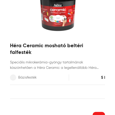
Héra Ceramic mosható beltéri
falfesték
Speciális mikrokerámia-gyöngy tartalmának
köszönhetően a Héra Ceramic a legellenállóbb Héra
beltéri falfesték. A kerámia technológia kimagasló
Bázisfesték
5 l
mosás- és dörzsállóságot biztosít a felületnek, így téve
azt foltmentesen tisztíthatóvá és fertőtleníthetővé. A Héra
Ceramic falfesték hidrofób alkotórészei révén vízlepergető
bevonatot képez, miközben innovatív kötőanyag
szerkezete kiválóan páraáteresztő tulajdonságot biztosít.
A hipoallergén, selyemmatt felület exkluzív
színmegjelenést kölcsönöz otthonának.