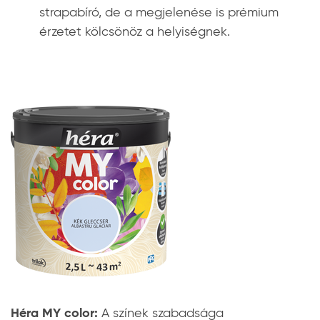
strapabíró, de a megjelenése is prémium
érzetet kölcsönöz a helyiségnek.
Héra MY color:
A színek szabadsága