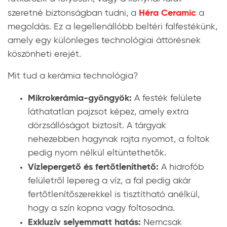
Héra Ceramic
szeretné biztonságban tudni, a
a
megoldás. Ez a legellenállóbb beltéri falfestékünk,
amely egy különleges technológiai áttörésnek
köszönheti erejét.
Mit tud a kerámia technológia?
Mikrokerámia-gyöngyök:
A festék felülete
láthatatlan pajzsot képez, amely extra
dörzsállóságot biztosít. A tárgyak
nehezebben hagynak rajta nyomot, a foltok
pedig nyom nélkül eltüntethetők.
Vízlepergető és fertőtleníthető:
A hidrofób
felületről lepereg a víz, a fal pedig akár
fertőtlenítőszerekkel is tisztítható anélkül,
hogy a szín kopna vagy foltosodna.
Exkluzív selyemmatt hatás:
Nemcsak