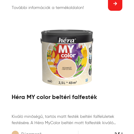
További információk a termékoldalon!
Héra MY color beltéri falfesték
Kiváló minőségű, tartós matt festék beltéri falfelületek
festésére. A Héra MyColor beltéri matt falfesték kiváló
fedőképességű, mosható, pára- és legáteresztő