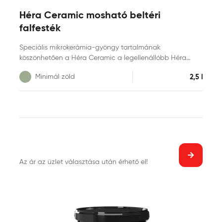
Héra Ceramic mosható beltéri
falfesték
Speciális mikrokerámia-gyöngy tartalmának
köszönhetően a Héra Ceramic a legellenállóbb Héra
beltéri falfesték. A kerámia technológia kimagasló
Minimál zöld
2,5 l
mosás- és dörzsállóságot biztosít a felületnek, így téve
azt foltmentesen tisztíthatóvá és fertőtleníthetővé. A Héra
Ceramic falfesték hidrofób alkotórészei révén vízlepergető
bevonatot képez, miközben innovatív kötőanyag
szerkezete kiválóan páraáteresztő tulajdonságot biztosít.
A hipoallergén, selyemmatt felület exkluzív
színmegjelenést kölcsönöz otthonának.
Az ár az üzlet választása után érhető el!