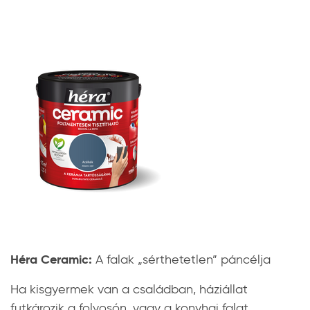
Héra Ceramic:
A falak „sérthetetlen” páncélja
Ha kisgyermek van a családban, háziállat
futkározik a folyosón, vagy a konyhai falat