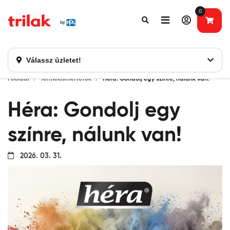
0
Fontos tájékoztatás!
Webshopunk hamarosan bezárásra kerül. Kérjük, új
rendelést már ne adjon le. Köszönjük eddigi bizalmát!
Válassz üzletet!
Főoldal
Termékismertetők
Héra: Gondolj egy színre, nálunk van!
Héra: Gondolj egy
színre, nálunk van!
2026. 03. 31.