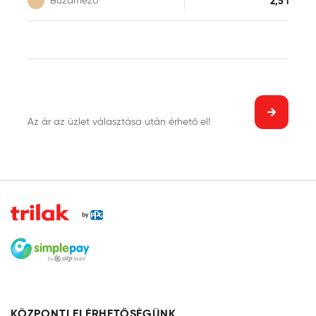
Búzamező
2,5 l
bevonatot képez, színei pedig élénkek és tartósak.
Egyszerű használatának és illatosított formulájának
köszönhetően széles körben alkalmazható.
Az ár az üzlet választása után érhető el!
KÖZPONTI ELÉRHETŐSÉGÜNK