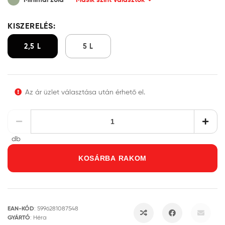
KISZERELÉS:
2,5 L
5 L
Az ár üzlet választása után érhető el.
db
KOSÁRBA RAKOM
EAN-KÓD
:
5996281087548
GYÁRTÓ
:
Héra