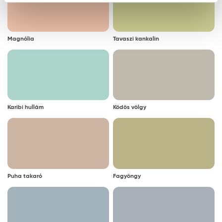
Magnólia
Tavaszi kankalin
Karibi hullám
Ködös völgy
Puha takaró
Fagyöngy