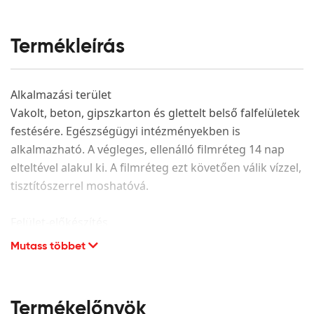
Termékleírás
Alkalmazási terület
Vakolt, beton, gipszkarton és glettelt belső falfelületek
festésére. Egészségügyi intézményekben is
alkalmazható. A végleges, ellenálló filmréteg 14 nap
elteltével alakul ki. A filmréteg ezt követően válik vízzel,
tisztítószerrel moshatóvá.
Felület-előkészítés
Mutass többet
A festendő felület legyen száraz, hordképes,
egyenletes szívóképességű, megfelelően alapozott. A
porló, leváló részeket el kell távolítani és az adott
alapfelületnek megfelelően kijavítani. CMC alapú glett
Termékelőnyök