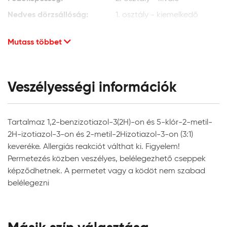
kell távolítani, majd Héra penészgátló lemosóoldattal
Nedves dörzsállóság:
1. osztály - kiemelkedő
kell kezelni a termékismertetőben leírt módon. Csak
Fényesség:
akkor alkalmazzunk a továbbiakban Héra Ceramic
selyemmatt
Mutass többet
falfestéket, ha a fertőzött felületet rendszeresen
Termékméret:
16,5 cm x 16,7 cm x 15,7 cm
fertőtlenítjük.
Súly:
3,44 kg
Nikotin-, víz-, korom- vagy zsírfoltos felületek:
A
Veszélyességi információk
felületet tisztítószeres (folyékony mosogatószeres)
Alkalmazási adatok
vízzel le kell mosni és teljes száradás után le kell
Alkalmazási terület:
beltéri falfelületek
kefélni. Ezután Héra folttakaró alapozót kell
Tartalmaz 1,2-benzizotiazol-3(2H)-on és 5-klór-2-metil-
Javasolt rétegszám:
2
felhordani. Ebből a felület állapotától függően második
2H-izotiazol-3-on és 2-metil-2Hizotiazol-3-on (3:1)
Rétegek közötti száradási idő:
3 óra
réteg felhordására is szükség lehet. Megjegyzés: a
keveréke. Allergiás reakciót válthat ki. Figyelem!
javasolt rétegfelépítések minden esetben a legjobb
Használatba vételi idő:
3 óra
Permetezés közben veszélyes, belélegezhető cseppek
tudásunk szerinti ajánlások, és nem mentesítik a
képződhetnek. A permetet vagy a ködöt nem szabad
Felhordás módja:
ecsettel, hengerrel,
felhasználót az adott festendő felület vizsgálatától.
belélegezni
szóróberendezéssel
Felhasználás
Javasolt henger típusa:
mikroszálas festőhenger,
poliamid festőhenger
Anyagelőkészítés, hígítás: A terméket a feldolgozás