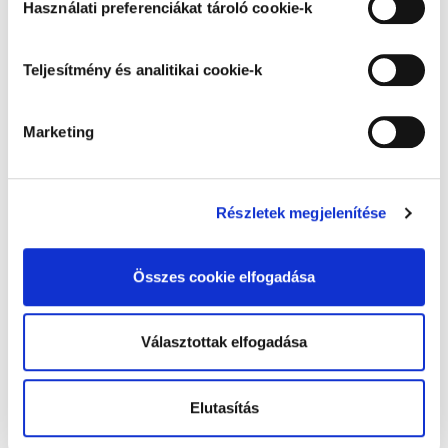
Használati preferenciákat tároló cookie-k
azok letiltásáról az
Adatkezelési tájékoztatóban
lehet visszajavítani, visszanyúlni. A
olvashat bővebben. Az "Összes cookie elfogadása”
felhordásnál ügyeljen a megfelelő
gombra kattintva hozzájárul a teljesítmény és analitikai,
Teljesítmény és analitikai cookie-k
festékmennyiség felvitelére és az
használati preferenciákat tároló, besorolás alatt álló és
egyenletes eldolgozásra.
Reggeli ébredés
Csendes eső
marketing cookie-k alkalmazásához és tudomásul veszi
A bevonat tisztíthatósága nagymértékben
Marketing
a feltétlenül szükséges cookie-k alkalmazását. Az
függ attól, hogy a szennyeződés mennyi
"Elutasítás" gombra kattintva elutasíthatja a feltétlenül
ideig van a felületen, milyen mélyen tud a
szükséges cookie-kon kívül az összes cookie
felület pórusaiba behatolni. Ha a felület
alkalmazását. A "Választottak elfogadása" gombra
Részletek megjelenítése
szennyeződik, igyekezzünk minél
kattintva elfogadja az Ön által kiválasztott cookie-k
Bársonyos vadrózsa
Aloha
alkalmazását. A "Részletek megjelenítése” gombra
gyorsabban, még a szennyező anyag
Összes cookie elfogadása
kattintással megismerheti és beállíthatja, hogy mely
száradása előtt azt eltávolítani. A felületre
cookie alkalmazását fogadja el.
száradt intenzív színanyagokat tartalmazó
szennyeződéseket (pl. vörösbor, olaj, sár)
Választottak elfogadása
sok esetben nem lehet maradéktalanul,
foltmentesen eltávolítani.
Barka
Pasztell napnyugta
Elutasítás