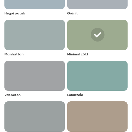
Hegyi patak
Gránit
Manhattan
Minimál zöld
Vasbeton
Lombzöld