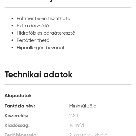
anyagok használata nem javasolt
Új, vakolt vagy beton, illetve; gipsz tartalmú glettel
Foltmentesen tisztítható
előkészített vagy gipszkarton felületek:
Finoman
Extra dörzsálló
csiszolja meg a felületet csiszolópapírral majd tisztítsa
Hidrofób és páraáteresztő
meg a portól. Alapozáshoz és a felület
Fertőtleníthető
szívóképességének kiegyenlítéséhez Héra Falfix vagy
Hipoallergén bevonat
Héra Prémium 3in1 alapozó használatát javasoljuk a
termékismertetőben leírt módon.
Régi, már festett felületek:
Finoman csiszolja meg a
Technikai adatok
felületet csiszolópapírral majd tisztítsa meg a portól.
Alapozáshoz és a felület szívóképességének
Alapadatok
kiegyenlítéséhez Héra Falfix vagy Héra Prémium 3in1
alapozó használatát javasoljuk a termékismertetőben
Fantázia név:
Minimál zöld
leírt módon.
Kiszerelés:
2,5 l
Penésszel fertőzött felületek:
A penésztelepeket
2
Kiadósság:
14 m
/l
nedves tisztítással (pl. lekeféléssel vagy lekaparással) el
Fedőképesség:
2. osztály - kiváló