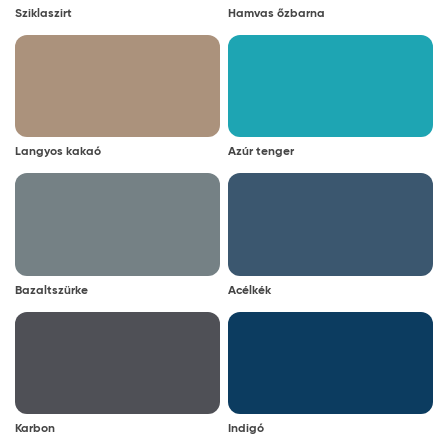
Sziklaszirt
Hamvas őzbarna
Langyos kakaó
Azúr tenger
Bazaltszürke
Acélkék
Karbon
Indigó