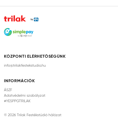
részecskéinek köszönhetően elősegíti a könnyebb
tisztíthatóságot, hidrofób technológia által pedig
tökéletes víztaszító hatással rendelkezik.
Tökéletes védelmet nyújt az időjárás viszontagságaival
szemben. Színkeverőgépen színezhető a PPG Trilak Kft.
által használt színrendszerek, színkártyák színeiben.
KÖZPONTI ELÉRHETŐSÉGÜNK
info@trilakfestekstudio.hu
INFORMÁCIÓK
ÁSZF
Adatvédelmi szabályzat
#YESPPGTRILAK
© 2026 Trilak Festékstúdió hálózat