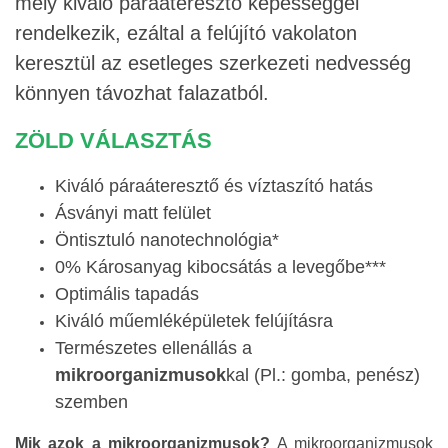
mely kiváló páraáteresztő képességgel
rendelkezik, ezáltal a felújító vakolaton
keresztül az esetleges szerkezeti nedvesség
könnyen távozhat falazatból.
ZÖLD VÁLASZTÁS
Kiváló páraáteresztő és víztaszító hatás
Ásványi matt felület
Öntisztuló nanotechnológia*
0% Károsanyag kibocsátás a levegőbe***
Optimális tapadás
Kiváló műemléképületek felújításra
Természetes ellenállás a
mikroorganizmusok
kal (Pl.: gomba, penész)
szemben
Mik azok a mikroorganizmusok?
A
mikroorganizmusok