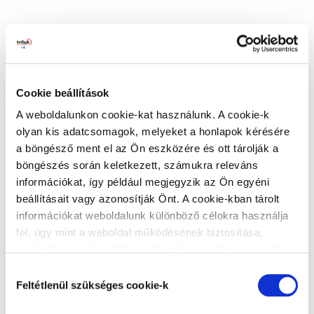
Válassza hozzá a Héra Szilikát Alapozót!
Cookie beállítások
A weboldalunkon cookie-kat használunk. A cookie-k
olyan kis adatcsomagok, melyeket a honlapok kérésére
a böngésző ment el az Ön eszközére és ott tárolják a
böngészés során keletkezett, számukra releváns
információkat, így például megjegyzik az Ön egyéni
beállításait vagy azonosítják Önt. A cookie-kban tárolt
információkat weboldalunk különböző célokra használja
fel, úgy mint a weboldal működésének biztosítása,
szolgáltatásaink nyújtása, a böngészési élmény javítása,
a felhasználók érdeklődésének megfelelő, személyre
Hozzájárulás
szabott ajánlatok megjelenítése, látogatottsági adatok
Feltétlenül szükséges cookie-k
Kapcsolódó termékek
kiválasztása
elemzése. A weboldalunk által alkalmazott cookie-k,