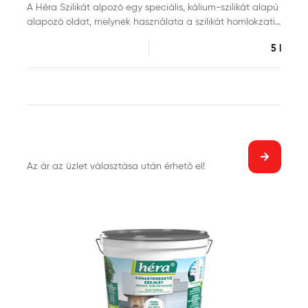
A Héra Szilikát alpozó egy speciális, kálium-szilikát alapú
alapozó oldat, melynek használata a szilikát homlokzati-
és beltéri falfestéknél ajánlott. Megerősíti az alapfelületet
5 l
és egységesíti annak nedvszívó képességét, továbbá
tökéletes tapadást biztosít. Ugyanakkor, a kiváló
páraáteresztő képességének köszönhetően megőrzi a
pára természetes áthaladását a falazoton, és így
meghosszabbítja a végső bevonatok élettartamát. Nem
vonzza a levegőben lévő mikro szennyeződéseket.
Az ár az üzlet választása után érhető el!