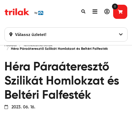
0
Fontos tájékoztatás!
Webshopunk hamarosan bezárásra kerül. Kérjük, új
rendelést már ne adjon le. Köszönjük eddigi bizalmát!
Válassz üzletet!
Főoldal
Termékismertetők
Héra Páraáteresztő Szilikát Homlokzat és Beltéri Falfesték
Héra Páraáteresztő
Szilikát Homlokzat és
Beltéri Falfesték
2023. 06. 16.