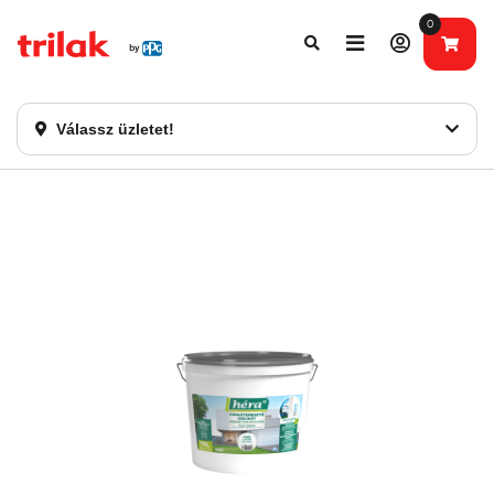
0
Fontos tájékoztatás!
Webshopunk hamarosan bezárásra kerül. Kérjük, új
rendelést már ne adjon le. Köszönjük eddigi bizalmát!
Válassz üzletet!