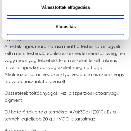
Súly:
14,815 kg
Választottak elfogadása
Veszélyességi információk
Alkalmazási adatok
Elutasítás
Alkalmazási terület:
beltéri falfelületek, kültéri
falfelületek
FONTOS!
Javasolt rétegszám:
1
A festék lúgos maró hatása miatt a festés során ügyelni
kell a nem festendő épületrészek védelmére (pl. üveg, fém
Rétegek közötti száradási idő:
4 óra
vagy műanyag felületek). Ezen részeket le kell takarni,
Használatba vételi idő:
2 óra
mivel a lúgos kötőanyag ezeket megmarhatja.
Felhordás módja:
ecsettel, hengerrel,
Alkalmazás során védőkesztyű, védőruha és szem- vagy
szóróberendezéssel
arcvédő használata javasolt.
Javasolt henger típusa:
poliakryl henger
Összetétel: töltőanyagok, víz, diszperziós kötőanyag,
Javasolt ecset típusa:
akril ecset
pigment
Szerszámok tisztítása:
vízzel
EU határérték erre a termékre (A/a):30g/l (2010). Ez a
termék legfeljebb 20 g / l VOC-t tartalmaz.
Egyéb adatok
Biztonsági előírások: