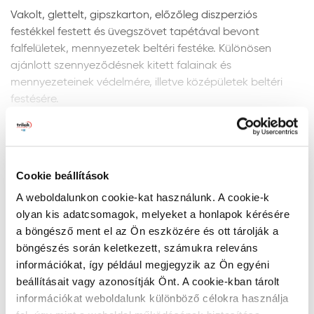
Vakolt, glettelt, gipszkarton, előzőleg diszperziós
festékkel festett és üvegszövet tapétával bevont
falfelületek, mennyezetek beltéri festéke. Különösen
ajánlott szennyeződésnek kitett falainak és
mennyezeteinek védelmére, illetve középületek beltéri
festésére.
Felület előkészítés:
Mutass többet
Távolítsa el a régi, laza, pergő vakolat- és festékréteget.
Az esetleges vakolathibákat ProGold Tükörglettel javítsa
Cookie beállítások
ki. A festendő felület legyen tiszta, száraz, portól és
Termékelőnyök
A weboldalunkon cookie-kat használunk. A cookie-k
repedésektől mentes. Gipszes glettelés után a fal
olyan kis adatcsomagok, melyeket a honlapok kérésére
szívóképességének kiegyenlítésére alkalmazzon Héra
a böngésző ment el az Ön eszközére és ott tárolják a
Falfix diszperziós mélyalapozót vagy a tökéletes
Zöld választás
böngészés során keletkezett, számukra releváns
eredmény érdekében Héra Prémium latex pigmentált
Öntisztuló nanotechnológia*
információkat, így például megjegyzik az Ön egyéni
fehér 3in1 alapozót. (CMC-alapú glettanyagok
Természetes ellenállás a mikroorganizmusokkal (pl.
beállításait vagy azonosítják Önt. A cookie-kban tárolt
használata nem javasolt.)
gomba, penész) szemben**
információkat weboldalunk különböző célokra használja