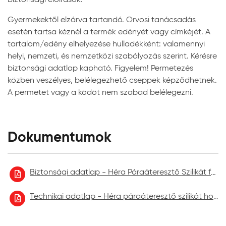
Tárolási hőmérséklet:
5°C és 25°C fok között
Gyermekektől elzárva tartandó. Orvosi tanácsadás
Tárolási mód:
eredetei csomagolásban,
esetén tartsa kéznél a termék edényét vagy címkéjét. A
tűző naptól, fagytól védve
tartalom/edény elhelyezése hulladékként: valamennyi
helyi, nemzeti, és nemzetközi szabályozás szerint. Kérésre
biztonsági adatlap kapható. Figyelem! Permetezés
közben veszélyes, belélegezhető cseppek képződhetnek.
A permetet vagy a ködöt nem szabad belélegezni.
Dokumentumok
Biztonsági adatlap - Héra Páraáteresztő Szilikát festék 2023.05.
Technikai adatlap - Héra páraáteresztő szilikát homlokzat- és beltéri falfesték