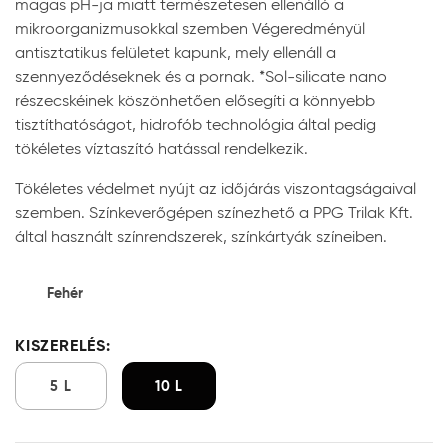
magas pH-ja miatt természetesen ellenálló a
mikroorganizmusokkal szemben Végeredményül
antisztatikus felületet kapunk, mely ellenáll a
szennyeződéseknek és a pornak. *Sol-silicate nano
részecskéinek köszönhetően elősegíti a könnyebb
tisztíthatóságot, hidrofób technológia által pedig
tökéletes víztaszító hatással rendelkezik.
Tökéletes védelmet nyújt az időjárás viszontagságaival
szemben. Színkeverőgépen színezhető a PPG Trilak Kft.
által használt színrendszerek, színkártyák színeiben.
Fehér
KISZERELÉS:
5 L
10 L