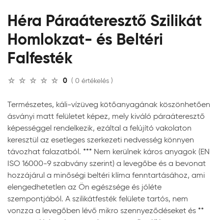
Héra Páraáteresztő Szilikát
Homlokzat- és Beltéri
Falfesték
0
( 0 értékelés )
Természetes, káli-vízüveg kötőanyagának köszönhetően
ásványi matt felületet képez, mely kiváló páraáteresztő
képességgel rendelkezik, ezáltal a felújító vakolaton
keresztül az esetleges szerkezeti nedvesség könnyen
távozhat falazatból. *** Nem kerülnek káros anyagok (EN
ISO 16000-9 szabvány szerint) a levegőbe és a bevonat
hozzájárul a minőségi beltéri klíma fenntartásához, ami
elengedhetetlen az Ön egészsége és jóléte
szempontjából. A szilikátfesték felülete tartós, nem
vonzza a levegőben lévő mikro szennyeződéseket és **