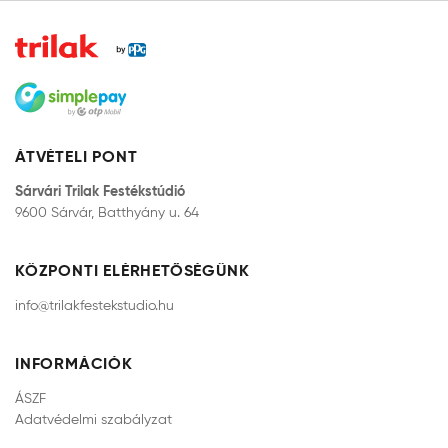
ÁTVÉTELI PONT
Sárvári Trilak Festékstúdió
9600 Sárvár, Batthyány u. 64
KÖZPONTI ELÉRHETŐSÉGÜNK
info@trilakfestekstudio.hu
INFORMÁCIÓK
ÁSZF
Adatvédelmi szabályzat