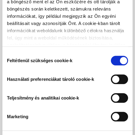
a böngésző ment el az Ön eszközére és ott tárolják a
bármilyen pasztellárn
STÍLUSTIPPEK
További cikkek
böngészés során keletkezett, számukra releváns
egyszerűen színezhető
információkat, így például megjegyzik az Ön egyéni
beállításait vagy azonosítják Önt. A cookie-kban tárolt
információkat weboldalunk különböző célokra használja
fel, úgy mint a weboldal működésének biztosítása,
szolgáltatásaink nyújtása, a böngészési élmény javítása,
a felhasználók érdeklődésének megfelelő, személyre
Hozzájárulás
szabott ajánlatok megjelenítése, látogatottsági adatok
Feltétlenül szükséges cookie-k
kiválasztása
elemzése. A weboldalunk által alkalmazott cookie-k,
különösen a Google Analytics cookie-k működéséről,
Használati preferenciákat tároló cookie-k
azok letiltásáról az
Adatkezelési tájékoztatóban
olvashat bővebben. Az "Összes cookie elfogadása”
gombra kattintva hozzájárul a teljesítmény és analitikai,
Teljesítmény és analitikai cookie-k
használati preferenciákat tároló, besorolás alatt álló és
marketing cookie-k alkalmazásához és tudomásul veszi
Marketing
a feltétlenül szükséges cookie-k alkalmazását. Az
"Elutasítás" gombra kattintva elutasíthatja a feltétlenül
szükséges cookie-kon kívül az összes cookie