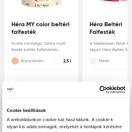
Héra MY color beltéri
Héra Beltéri
falfesték
Falfesték
Kiváló minőségű, tartós matt
A tökéletesen fehér fel
festék beltéri falfelületek
képző Héra Beltéri falf
festésére. A Héra MyColor
egyedi összetétele le
Barackkrém
2,5 l
Fehér
beltéri matt falfesték kiváló
teszi, hogy poliamid
fedőképességű, mosható,
festőhengerrel történt
pára- és legáteresztő
felhordásakor a
bevonatot képez, színei pedig
legoptimálisabb
élénkek és tartósak. Egyszerű
festékmennyiség kerül
használatának és illatosított
falakra. A hozzáadott 
formulájának köszönhetően
nem tartalmazó, szag
széles körben alkalmazható.
és könnyen hengerelhe
Cookie beállítások
8 990 Ft
11 990 Ft
két rétegben kiváló fe
/ db
/ db
biztosít, továbbá pára
(3 596 Ft/l)
(799 Ft/l)
A weboldalunkon cookie-kat használunk. A cookie-k
légáteresztő felületet 
olyan kis adatcsomagok, melyeket a honlapok kérésére
Héra Színezőpasztákk