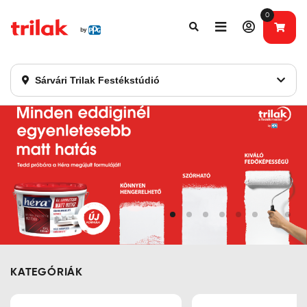
0
Fontos tájékoztatás!
Webshopunk hamarosan bezárásra kerül. Kérjük, új
rendelést már ne adjon le. Köszönjük eddigi bizalmát!
Sárvári Trilak Festékstúdió
KATEGÓRIÁK