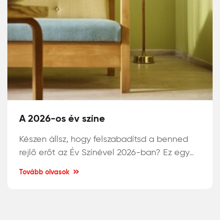
A 2026-os év színe
Készen állsz, hogy felszabadítsd a benned
rejlő erőt az Év Színével 2026-ban? Ez egy
árnyalt sárgászöld tónus, amely organikus,
Tovább olvasok
ásványi jellegével különlegesen izgalmas.
Vidd be otthonodba a természet nyugalmát
Héra
és egy friss energia löketet a
beltéri
falfestékekkel!