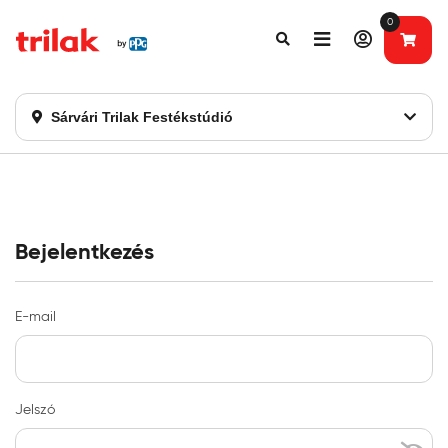
0
Fontos tájékoztatás!
Webshopunk hamarosan bezárásra kerül. Kérjük, új
rendelést már ne adjon le. Köszönjük eddigi bizalmát!
Sárvári Trilak Festékstúdió
Bejelentkezés
E-mail
Jelszó