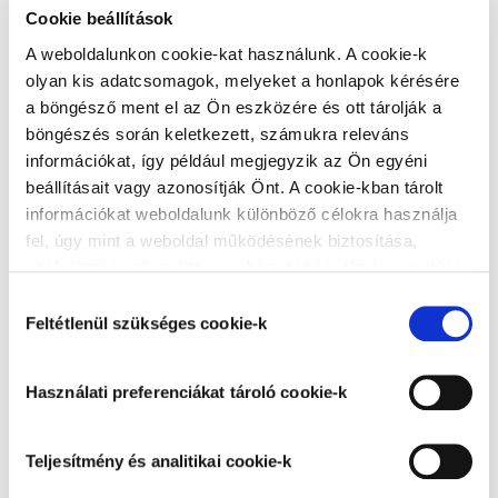
Cookie beállítások
A weboldalunkon cookie-kat használunk. A cookie-k
Email
olyan kis adatcsomagok, melyeket a honlapok kérésére
a böngésző ment el az Ön eszközére és ott tárolják a
böngészés során keletkezett, számukra releváns
információkat, így például megjegyzik az Ön egyéni
beállításait vagy azonosítják Önt. A cookie-kban tárolt
Vezetéknév
információkat weboldalunk különböző célokra használja
fel, úgy mint a weboldal működésének biztosítása,
szolgáltatásaink nyújtása, a böngészési élmény javítása,
a felhasználók érdeklődésének megfelelő, személyre
Hozzájárulás
szabott ajánlatok megjelenítése, látogatottsági adatok
Keresztnév
Feltétlenül szükséges cookie-k
kiválasztása
elemzése. A weboldalunk által alkalmazott cookie-k,
különösen a Google Analytics cookie-k működéséről,
Használati preferenciákat tároló cookie-k
azok letiltásáról az
Adatkezelési tájékoztatóban
olvashat bővebben. Az "Összes cookie elfogadása”
Jelszó
gombra kattintva hozzájárul a teljesítmény és analitikai,
Teljesítmény és analitikai cookie-k
használati preferenciákat tároló, besorolás alatt álló és