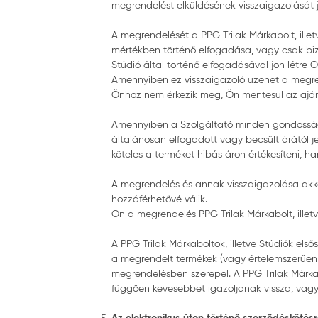
megrendelést elküldésének visszaigazolását je
A megrendelését a PPG Trilak Márkabolt, ille
mértékben történő elfogadása, vagy csak biz
Stúdió által történő elfogadásával jön létre Ö
Amennyiben ez visszaigazoló üzenet a megrend
Önhöz nem érkezik meg, Ön mentesül az ajánl
Amennyiben a Szolgáltató minden gondossága el
általánosan elfogadott vagy becsült árától je
köteles a terméket hibás áron értékesíteni, h
A megrendelés és annak visszaigazolása akko
hozzáférhetővé válik.
Ön a megrendelés PPG Trilak Márkabolt, illet
A PPG Trilak Márkaboltok, illetve Stúdiók el
a megrendelt termékek (vagy értelemszerűen
megrendelésben szerepel. A PPG Trilak Márkab
függően kevesebbet igazoljanak vissza, vagy