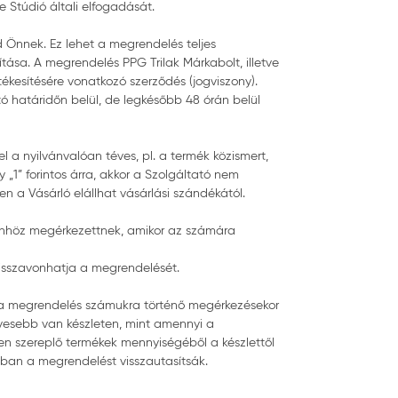
e Stúdió általi elfogadását.
d Önnek. Ez lehet a megrendelés teljes
sa. A megrendelés PPG Trilak Márkabolt, illetve
tékesítésére vonatkozó szerződés (jogviszony).
ó határidőn belül, de legkésőbb 48 órán belül
 a nyilvánvalóan téves, pl. a termék közismert,
 „1” forintos árra, akkor a Szolgáltató nem
en a Vásárló elállhat vásárlási szándékától.
 Önhöz megérkezettnek, amikor az számára
 visszavonhatja a megrendelését.
ogy a megrendelés számukra történő megérkezésekor
vesebb van készleten, mint amennyi a
ben szereplő termékek mennyiségéből a készlettől
sban a megrendelést visszautasítsák.