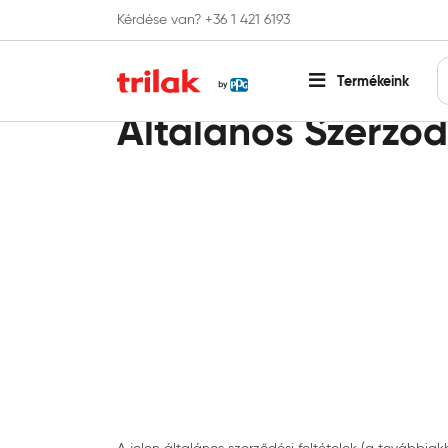
Kérdése van? +36 1 421 6193
Fontos tájékoztatás!
Webshopunk hamaros
Termékeink
Általános Szerződ