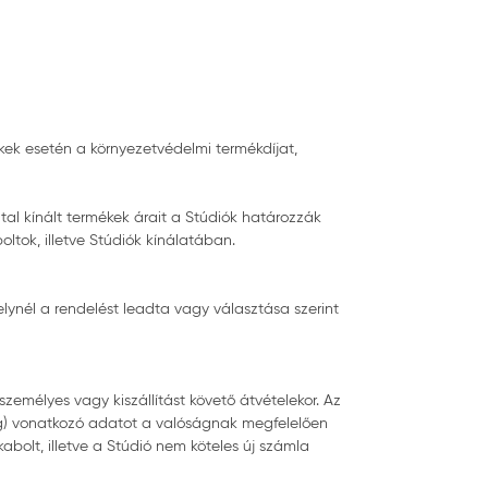
kek esetén a környezetvédelmi termékdíjat,
tal kínált termékek árait a Stúdiók határozzák
ltok, illetve Stúdiók kínálatában.
lynél a rendelést leadta vagy választása szerint
 személyes vagy kiszállítást követő átvételekor. Az
 cég) vonatkozó adatot a valóságnak megfelelően
bolt, illetve a Stúdió nem köteles új számla