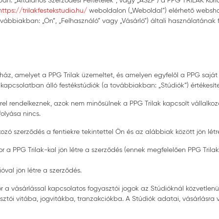
kban: „Általános Szerződési Feltételek”, vagy „ÁSZF”) a PPG TRILAK Kor
ttps://trilakfestekstudio.hu/
weboldalon („Weboldal”) elérhető websho
továbbiakban: „Ön”, „Felhasználó” vagy „Vásárló”) általi használatának f
ház, amelyet a PPG Trilak üzemeltet, és amelyen egyfelől a PPG saját
 kapcsolatban álló festékstúdiók (a továbbiakban: „Stúdiók”) értékesít
örrel rendelkeznek, azok nem minősülnek a PPG Trilak kapcsolt vállalk
folyása nincs.
zó szerződés a fentiekre tekintettel Ön és az alábbiak között jön létr
 a PPG Trilak-kal jön létre a szerződés (ennek megfelelően PPG Trilak 
óval jön létre a szerződés.
r a vásárlással kapcsolatos fogyasztói jogok az Stúdióknál közvetlenül
ztói vitába, jogvitákba, tranzakciókba. A Stúdiók adatai, vásárlásra 