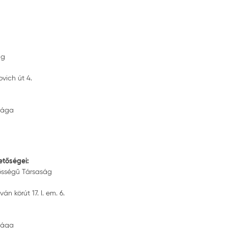
ág
vich út 4.
ósága
etőségei:
elősségű Társaság
n körút 17. I. em. 6.
ósága