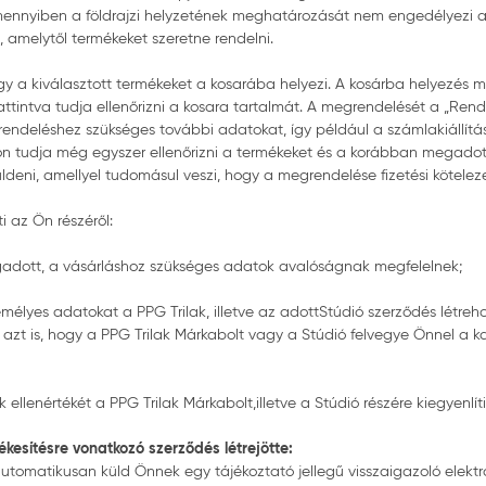
ennyiben a földrajzi helyzetének meghatározását nem engedélyezi a 
t, amelytől termékeket szeretne rendelni.
y a kiválasztott termékeket a kosarába helyezi. A kosárba helyezés
attintva tudja ellenőrizni a kosara tartalmát. A megrendelését a „Ren
 rendeléshez szükséges további adatokat, így például a számlakiállítá
on tudja még egyszer ellenőrizni a termékeket és a korábban megadot
ldeni, amellyel tudomásul veszi, hogy a megrendelése fizetési kötele
i az Ön részéről:
megadott, a vásárláshoz szükséges adatok avalóságnak megfelelnek;
élyes adatokat a PPG Trilak, illetve az adottStúdió szerződés létreho
tve azt is, hogy a PPG Trilak Márkabolt vagy a Stúdió felvegye Önnel a
 ellenértékét a PPG Trilak Márkabolt,illetve a Stúdió részére kiegyenlíti
esítésre vonatkozó szerződés létrejötte:
tomatikusan küld Önnek egy tájékoztató jellegű visszaigazoló elektroni