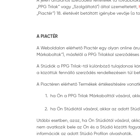
A jelen általános szerződési feltételek (a továbbia
„PPG Trilak” vagy „Szolgáltató”) által üzemeltetett,
h
„Piactér”) 18. életévét betöltött igénybe vevője (a 
A PIACTÉR
A Weboldalon elérhető Piactér egy olyan online áru
Márkaboltok”), másfelől a PPG Trilakkal szerződéses
A Stúdiók a PPG Trilak-tól különböző tulajdonosi k
a közöttük fennálló szerződés rendelkezésein túl be
A Piactéren elérhető Termékek értékesítésére vonatko
ha Ön a PPG Trilak Márkabolttól vásárol, akkor
ha Ön Stúdiótól vásárol, akkor az adott Stúdi
Utóbbi esetben, azaz, ha Ön Stúdiótól vásárol, akko
nem avatkozik bele az Ön és a Stúdió közötti fogyas
információk az adott Stúdió Profilon olvashatók.