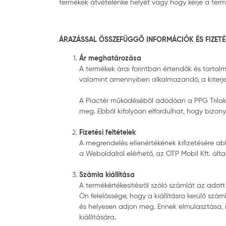
termékek átvételénke helyét vagy hogy kérje a termék
ÁRAZÁSSAL ÖSSZEFÜGGŐ INFORMÁCIÓK ÉS FIZETÉS
Ár meghatározása
A termékek árai forintban értendők és tartal
valamint amennyiben alkalmazandó, a kiterjesz
A Piactér működéséből adódóan a PPG Trilak M
meg. Ebből kifolyóan elfordulhat, hogy bizon
Fizetési feltételek
A megrendelés ellenértékének kifizetésére ab
a Weboldalról elérhető, az OTP Mobil Kft. álta
Számla kiállítása
A termékértékesítésről szóló számlát az adott 
Ön felelőssége, hogy a kiállításra kerülő sz
és helyesen adjon meg. Ennek elmulasztása, i
kiállítására.