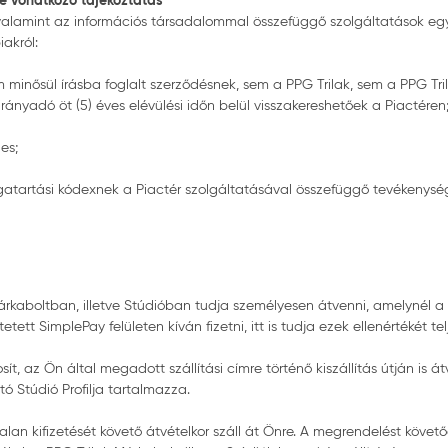
re vonatkozó tájékoztatás
alamint az információs társadalommal összefüggő szolgáltatások egyes ké
akról:
minősül írásba foglalt szerződésnek, sem a PPG Trilak, sem a PPG Tril
ányadó öt (5) éves elévülési időn belül visszakereshetőek a Piactéren
es;
gatartási kódexnek a Piactér szolgáltatásával összefüggő tevékenys
rkaboltban, illetve Stúdióban tudja személyesen átvenni, amelynél a
tett SimplePay felületen kíván fizetni, itt is tudja ezek ellenértékét telj
t, az Ön által megadott szállítási címre történő kiszállítás útján is át
tó Stúdió Profilja tartalmazza.
alan kifizetését követő átvételkor száll át Önre. A megrendelést köve