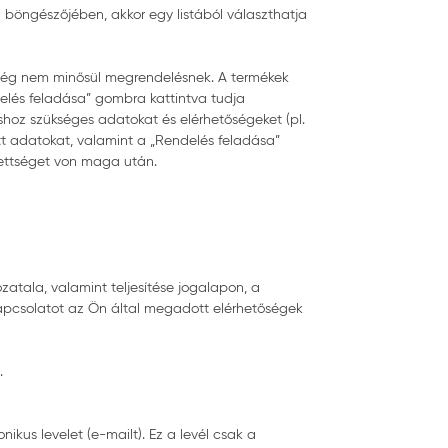
böngészőjében, akkor egy listából választhatja
 még nem minősül megrendelésnek. A termékek
delés feladása” gombra kattintva tudja
shoz szükséges adatokat és elérhetőségeket (pl.
t adatokat, valamint a „Rendelés feladása”
zettséget von maga után.
zatala, valamint teljesítése jogalapon, a
 kapcsolatot az Ön által megadott elérhetőségek
.
kus levelet (e-mailt). Ez a levél csak a