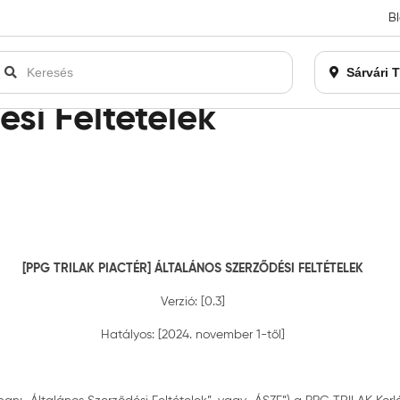
B
an bezárásra kerül. Kérjük, új rendelést már ne adjon le. Köszönjü
Sárvári 
ési Feltételek
[PPG TRILAK PIACTÉR] ÁLTALÁNOS SZERZŐDÉSI FELTÉTELEK
Verzió: [0.3]
Hatályos: [2024. november 1-től]