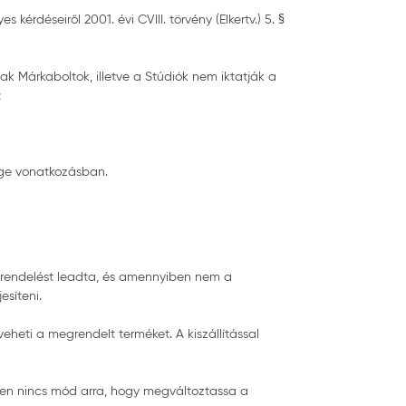
rdéseiről 2001. évi CVIII. törvény (Elkertv.) 5. §
ak Márkaboltok, illetve a Stúdiók nem iktatják a
;
ége vonatkozásban.
 rendelést leadta, és amennyiben nem a
esíteni.
veheti a megrendelt terméket. A kiszállítással
tően nincs mód arra, hogy megváltoztassa a