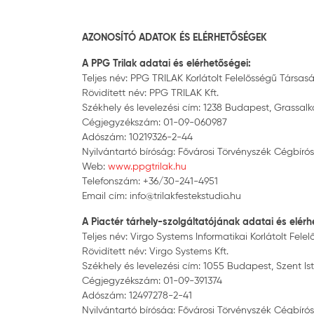
AZONOSÍTÓ ADATOK ÉS ELÉRHETŐSÉGEK
A PPG Trilak adatai és elérhetőségei:
Teljes név: PPG TRILAK Korlátolt Felelősségű Társas
Rövidített név: PPG TRILAK Kft.
Székhely és levelezési cím: 1238 Budapest, Grassalko
Cégjegyzékszám: 01-09-060987
Adószám: 10219326-2-44
Nyilvántartó bíróság: Fővárosi Törvényszék Cégbír
Web:
www.ppgtrilak.hu
Telefonszám: +36/30-241-4951
Email cím: info@trilakfestekstudio.hu
A Piactér tárhely-szolgáltatójának adatai és elérh
Teljes név: Virgo Systems Informatikai Korlátolt Fel
Rövidített név: Virgo Systems Kft.
Székhely és levelezési cím: 1055 Budapest, Szent Istvá
Cégjegyzékszám: 01-09-391374
Adószám: 12497278-2-41
Nyilvántartó bíróság: Fővárosi Törvényszék Cégbír