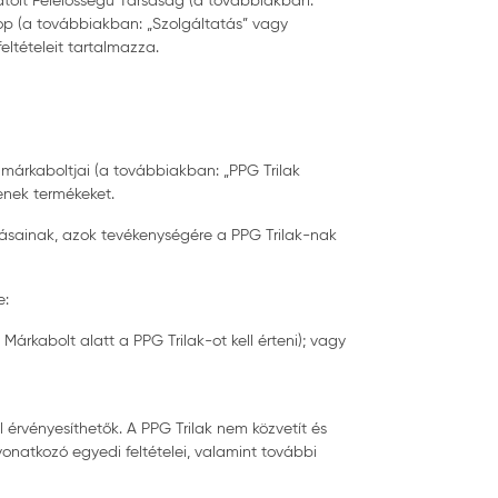
látolt Felelősségű Társaság (a továbbiakban:
p (a továbbiakban: „Szolgáltatás” vagy
eltételeit tartalmazza.
 márkaboltjai (a továbbiakban: „PPG Trilak
enek termékeket.
ozásainak, azok tevékenységére a PPG Trilak-nak
e:
Márkabolt alatt a PPG Trilak-ot kell érteni); vagy
 érvényesíthetők. A PPG Trilak nem közvetít és
vonatkozó egyedi feltételei, valamint további