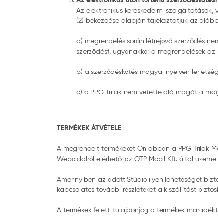
Az elektronikus úton történő szerződéskötés
Az elektronikus kereskedelmi szolgáltatások, v
(2) bekezdése alapján tájékoztatjuk az alábbi
a) megrendelés során létrejövő szerződés nem 
szerződést, ugyanakkor a megrendelések az ir
b) a szerződéskötés magyar nyelven lehetség
c) a PPG Trilak nem vetette alá magát a ma
TERMÉKEK ÁTVÉTELE
A megrendelt termékeket Ön abban a PPG Trilak Má
Weboldalról elérhető, az OTP Mobil Kft. által üzemelte
Amennyiben az adott Stúdió ilyen lehetőséget biztosí
kapcsolatos további részleteket a kiszállítást biztosí
A termékek feletti tulajdonjog a termékek maradékt