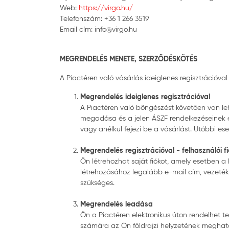
Web:
https://virgo.hu/
Telefonszám: +36 1 266 3519
Email cím: info@virgo.hu
MEGRENDELÉS MENETE, SZERZŐDÉSKÖTÉS
A Piactéren való vásárlás ideiglenes regisztrációval 
Megrendelés ideiglenes regisztrációval
A Piactéren való böngészést követően van leh
megadása és a jelen ÁSZF rendelkezéseinek e
vagy anélkül fejezi be a vásárlást. Utóbbi 
Megrendelés regisztrációval - felhasználói f
Ön létrehozhat saját fiókot, amely esetben a
létrehozásához legalább e-mail cím, vezetékn
szükséges.
Megrendelés leadása
Ön a Piactéren elektronikus úton rendelhet t
számára az Ön földrajzi helyzetének meghatár