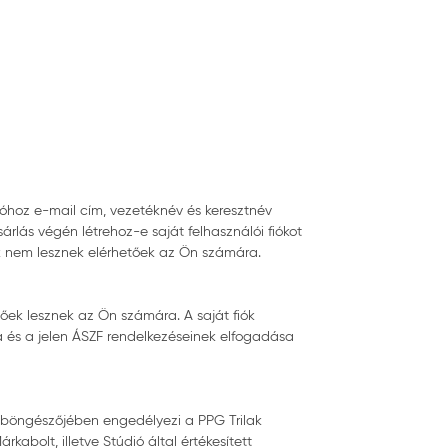
ióhoz e-mail cím, vezetéknév és keresztnév
lás végén létrehoz-e saját felhasználói fiókot
ók nem lesznek elérhetőek az Ön számára.
őek lesznek az Ön számára. A saját fiók
sa és a jelen ÁSZF rendelkezéseinek elfogadása
a böngészőjében engedélyezi a PPG Trilak
bolt, illetve Stúdió által értékesített