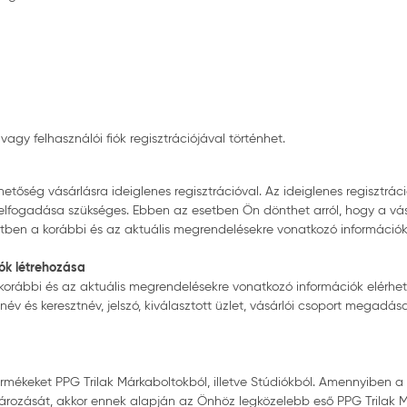
vagy felhasználói fiók regisztrációjával történhet.
etőség vásárlásra ideiglenes regisztrációval. Az ideiglenes regisztrác
lfogadása szükséges. Ebben az esetben Ön dönthet arról, hogy a vásár
esetben a korábbi és az aktuális megrendelésekre vonatkozó informáci
iók létrehozása
 korábbi és az aktuális megrendelésekre vonatkozó információk elérhet
év és keresztnév, jelszó, kiválasztott üzlet, vásárlói csoport megadá
ermékeket PPG Trilak Márkaboltokból, illetve Stúdiókból. Amennyiben 
ozását, akkor ennek alapján az Önhöz legközelebb eső PPG Trilak Márka