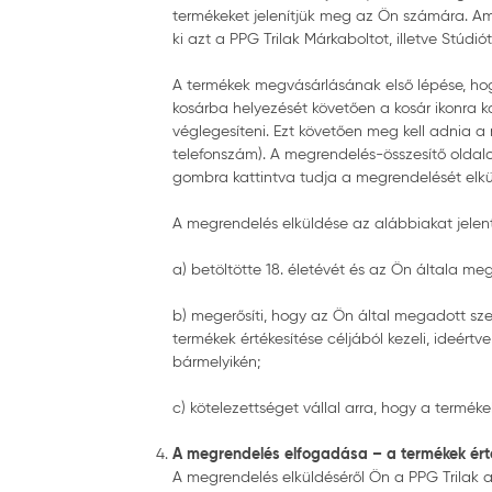
termékeket jelenítjük meg az Ön számára. Am
ki azt a PPG Trilak Márkaboltot, illetve Stúdió
A termékek megvásárlásának első lépése, hog
kosárba helyezését követően a kosár ikonra k
véglegesíteni. Ezt követően meg kell adnia a
telefonszám). A megrendelés-összesítő oldal
gombra kattintva tudja a megrendelését elkü
A megrendelés elküldése az alábbiakat jelent
a) betöltötte 18. életévét és az Ön általa 
b) megerősíti, hogy az Ön által megadott szem
termékek értékesítése céljából kezeli, ideér
bármelyikén;
c) kötelezettséget vállal arra, hogy a termékek
A megrendelés elfogadása – a termékek érték
A megrendelés elküldéséről Ön a PPG Trilak au