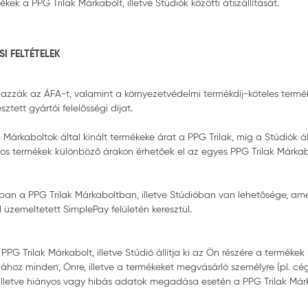
ek a PPG Trilak Márkabolt, illetve Stúdiók közötti átszállítását.
I FELTÉTELEK
mazzák az ÁFA-t, valamint a környezetvédelmi termékdíj-köteles termé
tett gyártói felelősségi díjat.
árkaboltok által kínált termékeke árat a PPG Trilak, míg a Stúdiók ál
yos termékek különböző árakon érhetőek el az egyes PPG Trilak Márkabo
ban a PPG Trilak Márkaboltban, illetve Stúdióban van lehetősége, ame
l üzemeltetett SimplePay felületén keresztül.
PPG Trilak Márkabolt, illetve Stúdió állítja ki az Ön részére a termékek
ámlához minden, Önre, illetve a termékeket megvásárló személyre (pl.
lletve hiányos vagy hibás adatok megadása esetén a PPG Trilak Márka