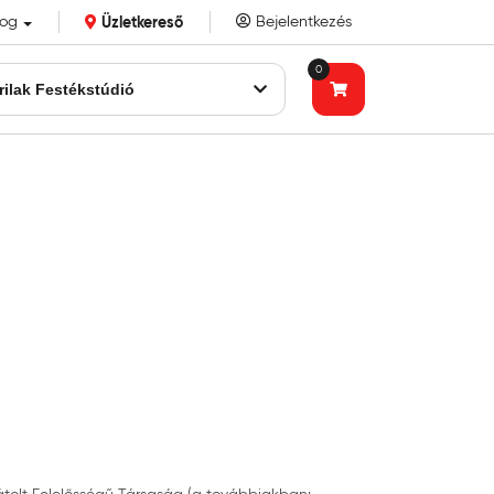
log
Üzletkereső
Bejelentkezés
k eddigi bizalmát!
0
Trilak Festékstúdió