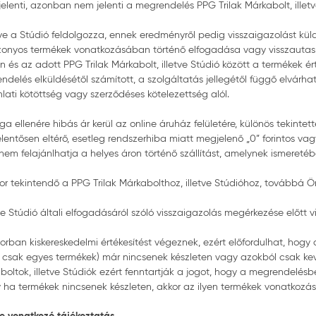
lenti, azonban nem jelenti a megrendelés PPG Trilak Márkabolt, illetv
tve a Stúdió feldolgozza, ennek eredményről pedig visszaigazolást kül
onyos termékek vonatkozásában történő elfogadása vagy visszautasítá
n és az adott PPG Trilak Márkabolt, illetve Stúdió között a termékek ér
elés elküldésétől számított, a szolgáltatás jellegétől függő elvárhat
ati kötöttség vagy szerződéses kötelezettség alól.
lenére hibás ár kerül az online áruház felületére, különös tekintettel
lentősen eltérő, esetleg rendszerhiba miatt megjelenő „0” forintos vagy
anem felajánlhatja a helyes áron történő szállítást, amelynek ismeretéb
r tekintendő a PPG Trilak Márkabolthoz, illetve Stúdióhoz, továbbá
ve Stúdió általi elfogadásáról szóló visszaigazolás megérkezése előtt
sősorban kiskereskedelmi értékesítést végeznek, ezért előfordulhat, h
 csak egyes termékek) már nincsenek készleten vagy azokból csak ke
oltok, illetve Stúdiók ezért fenntartják a jogot, hogy a megrendelés
 ha termékek nincsenek készleten, akkor az ilyen termékek vonatkozá