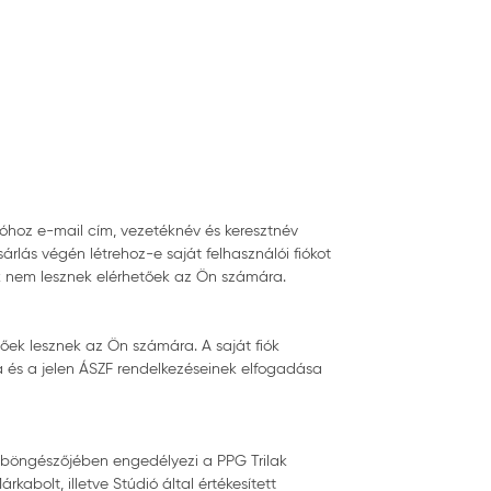
ióhoz e-mail cím, vezetéknév és keresztnév
lás végén létrehoz-e saját felhasználói fiókot
ók nem lesznek elérhetőek az Ön számára.
őek lesznek az Ön számára. A saját fiók
sa és a jelen ÁSZF rendelkezéseinek elfogadása
a böngészőjében engedélyezi a PPG Trilak
bolt, illetve Stúdió által értékesített