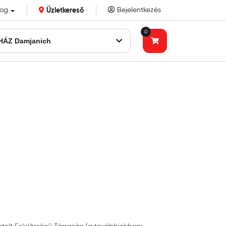
log
Üzletkereső
Bejelentkezés
k eddigi bizalmát!
0
HÁZ Damjanich