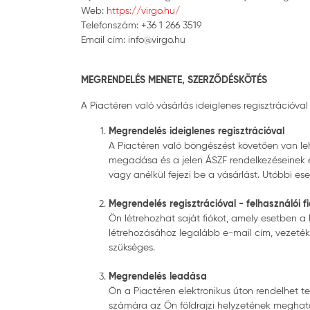
Web:
https://virgo.hu/
Telefonszám: +36 1 266 3519
Email cím: info@virgo.hu
MEGRENDELÉS MENETE, SZERZŐDÉSKÖTÉS
A Piactéren való vásárlás ideiglenes regisztrációval 
Megrendelés ideiglenes regisztrációval
A Piactéren való böngészést követően van leh
megadása és a jelen ÁSZF rendelkezéseinek e
vagy anélkül fejezi be a vásárlást. Utóbbi 
Megrendelés regisztrációval - felhasználói f
Ön létrehozhat saját fiókot, amely esetben a
létrehozásához legalább e-mail cím, vezetékn
szükséges.
Megrendelés leadása
Ön a Piactéren elektronikus úton rendelhet t
számára az Ön földrajzi helyzetének meghatár