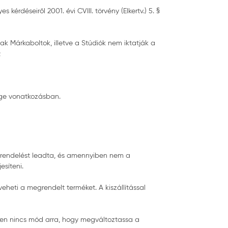
rdéseiről 2001. évi CVIII. törvény (Elkertv.) 5. §
ak Márkaboltok, illetve a Stúdiók nem iktatják a
;
ége vonatkozásban.
 rendelést leadta, és amennyiben nem a
esíteni.
veheti a megrendelt terméket. A kiszállítással
tően nincs mód arra, hogy megváltoztassa a