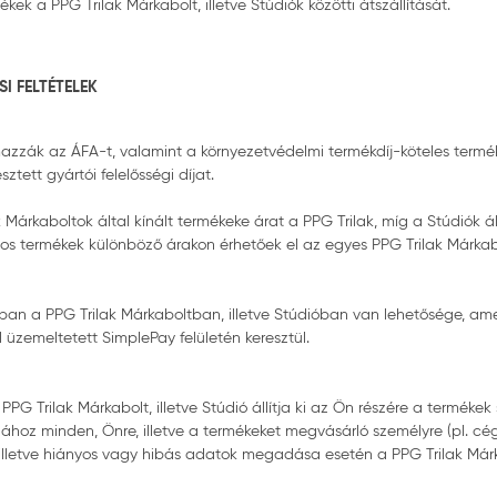
ek a PPG Trilak Márkabolt, illetve Stúdiók közötti átszállítását.
I FELTÉTELEK
mazzák az ÁFA-t, valamint a környezetvédelmi termékdíj-köteles termé
tett gyártói felelősségi díjat.
árkaboltok által kínált termékeke árat a PPG Trilak, míg a Stúdiók ál
yos termékek különböző árakon érhetőek el az egyes PPG Trilak Márkabo
ban a PPG Trilak Márkaboltban, illetve Stúdióban van lehetősége, ame
l üzemeltetett SimplePay felületén keresztül.
PPG Trilak Márkabolt, illetve Stúdió állítja ki az Ön részére a termékek
ámlához minden, Önre, illetve a termékeket megvásárló személyre (pl.
lletve hiányos vagy hibás adatok megadása esetén a PPG Trilak Márka