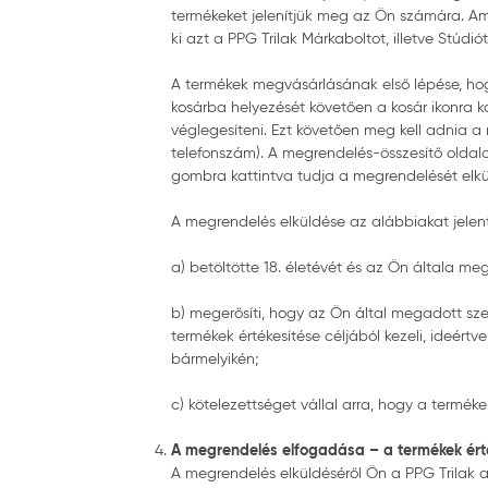
termékeket jelenítjük meg az Ön számára. Am
ki azt a PPG Trilak Márkaboltot, illetve Stúdió
A termékek megvásárlásának első lépése, hog
kosárba helyezését követően a kosár ikonra k
véglegesíteni. Ezt követően meg kell adnia a
telefonszám). A megrendelés-összesítő oldal
gombra kattintva tudja a megrendelését elkü
A megrendelés elküldése az alábbiakat jelent
a) betöltötte 18. életévét és az Ön általa 
b) megerősíti, hogy az Ön által megadott szem
termékek értékesítése céljából kezeli, ideér
bármelyikén;
c) kötelezettséget vállal arra, hogy a termékek
A megrendelés elfogadása – a termékek érték
A megrendelés elküldéséről Ön a PPG Trilak au