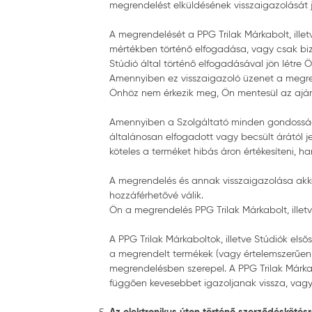
megrendelést elküldésének visszaigazolását je
A megrendelését a PPG Trilak Márkabolt, ille
mértékben történő elfogadása, vagy csak biz
Stúdió által történő elfogadásával jön létre Ö
Amennyiben ez visszaigazoló üzenet a megrend
Önhöz nem érkezik meg, Ön mentesül az ajánl
Amennyiben a Szolgáltató minden gondossága el
általánosan elfogadott vagy becsült árától je
köteles a terméket hibás áron értékesíteni, h
A megrendelés és annak visszaigazolása akko
hozzáférhetővé válik.
Ön a megrendelés PPG Trilak Márkabolt, illet
A PPG Trilak Márkaboltok, illetve Stúdiók el
a megrendelt termékek (vagy értelemszerűen
megrendelésben szerepel. A PPG Trilak Márkab
függően kevesebbet igazoljanak vissza, vagy