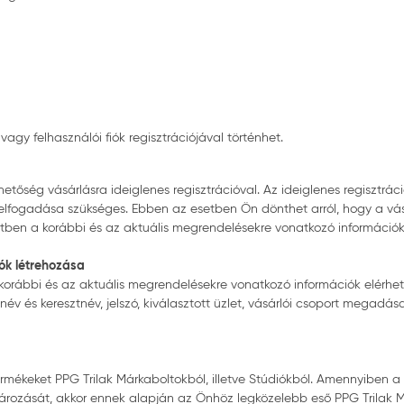
vagy felhasználói fiók regisztrációjával történhet.
etőség vásárlásra ideiglenes regisztrációval. Az ideiglenes regisztrác
lfogadása szükséges. Ebben az esetben Ön dönthet arról, hogy a vásár
esetben a korábbi és az aktuális megrendelésekre vonatkozó informáci
iók létrehozása
 korábbi és az aktuális megrendelésekre vonatkozó információk elérhet
év és keresztnév, jelszó, kiválasztott üzlet, vásárlói csoport megadá
ermékeket PPG Trilak Márkaboltokból, illetve Stúdiókból. Amennyiben 
ozását, akkor ennek alapján az Önhöz legközelebb eső PPG Trilak Márka