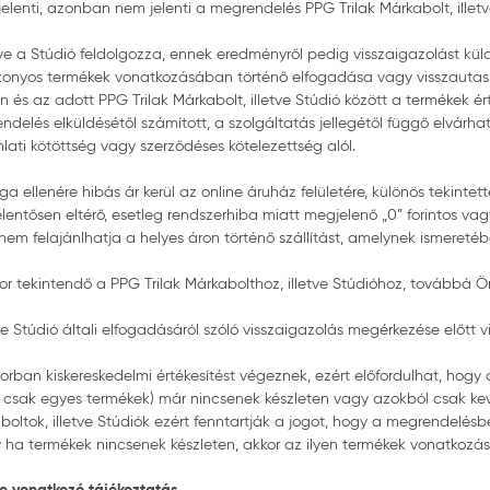
lenti, azonban nem jelenti a megrendelés PPG Trilak Márkabolt, illetv
tve a Stúdió feldolgozza, ennek eredményről pedig visszaigazolást kül
onyos termékek vonatkozásában történő elfogadása vagy visszautasítá
n és az adott PPG Trilak Márkabolt, illetve Stúdió között a termékek ér
elés elküldésétől számított, a szolgáltatás jellegétől függő elvárhat
ati kötöttség vagy szerződéses kötelezettség alól.
lenére hibás ár kerül az online áruház felületére, különös tekintettel
lentősen eltérő, esetleg rendszerhiba miatt megjelenő „0” forintos vagy
anem felajánlhatja a helyes áron történő szállítást, amelynek ismeretéb
r tekintendő a PPG Trilak Márkabolthoz, illetve Stúdióhoz, továbbá
ve Stúdió általi elfogadásáról szóló visszaigazolás megérkezése előtt
sősorban kiskereskedelmi értékesítést végeznek, ezért előfordulhat, h
 csak egyes termékek) már nincsenek készleten vagy azokból csak ke
oltok, illetve Stúdiók ezért fenntartják a jogot, hogy a megrendelés
 ha termékek nincsenek készleten, akkor az ilyen termékek vonatkozá