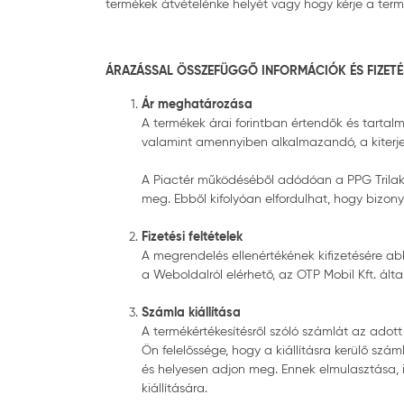
termékek átvételénke helyét vagy hogy kérje a termék
ÁRAZÁSSAL ÖSSZEFÜGGŐ INFORMÁCIÓK ÉS FIZETÉS
Ár meghatározása
A termékek árai forintban értendők és tartal
valamint amennyiben alkalmazandó, a kiterjesz
A Piactér működéséből adódóan a PPG Trilak M
meg. Ebből kifolyóan elfordulhat, hogy bizon
Fizetési feltételek
A megrendelés ellenértékének kifizetésére ab
a Weboldalról elérhető, az OTP Mobil Kft. álta
Számla kiállítása
A termékértékesítésről szóló számlát az adott 
Ön felelőssége, hogy a kiállításra kerülő sz
és helyesen adjon meg. Ennek elmulasztása, i
kiállítására.