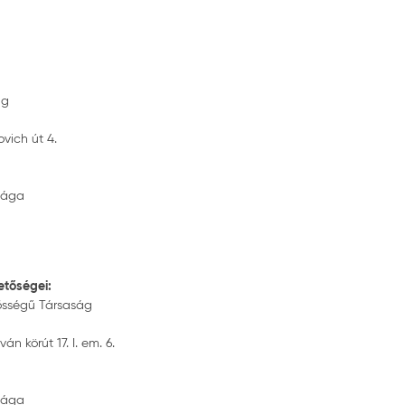
ág
vich út 4.
ósága
etőségei:
elősségű Társaság
n körút 17. I. em. 6.
ósága