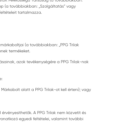
látolt Felelősségű Társaság (a továbbiakban:
p (a továbbiakban: „Szolgáltatás” vagy
eltételeit tartalmazza.
 márkaboltjai (a továbbiakban: „PPG Trilak
enek termékeket.
ozásainak, azok tevékenységére a PPG Trilak-nak
e:
Márkabolt alatt a PPG Trilak-ot kell érteni); vagy
 érvényesíthetők. A PPG Trilak nem közvetít és
vonatkozó egyedi feltételei, valamint további