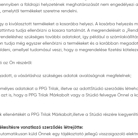
ennyiben a földrajzi helyzetének meghatározását nem engedélyezi a 
t, amelytől termékeket szeretne rendelni.
y a kiválasztott termékeket a kosarába helyezi. A kosárba helyezés
attintva tudja ellenőrizni a kosara tartalmát. A megrendelését a „Ren
 rendeléshez szükséges további adatokat, így például a számlakiállítá
on tudja még egyszer ellenőrizni a termékeket és a korábban megadot
ldeni, amellyel tudomásul veszi, hogy a megrendelése fizetési kötele
i az Ön részéről:
megadott, a vásárláshoz szükséges adatok avalóságnak megfelelnek;
élyes adatokat a PPG Trilak, illetve az adottStúdió szerződés létreho
tve azt is, hogy a PPG Trilak Márkabolt vagy a Stúdió felvegye Önnel a
 ellenértékét a PPG Trilak Márkabolt,illetve a Stúdió részére kiegyenlíti
esítésre vonatkozó szerződés létrejötte:
tomatikusan küld Önnek egy tájékoztató jellegű visszaigazoló elektroni