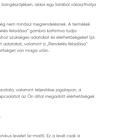
böngészőjében, akkor egy listából választhatja
 még nem minősül megrendelésnek. A termékek
delés feladása” gombra kattintva tudja
shoz szükséges adatokat és elérhetőségeket (pl.
t adatokat, valamint a „Rendelés feladása”
zettséget von maga után.
zatala, valamint teljesítése jogalapon, a
 kapcsolatot az Ön által megadott elérhetőségek
.
kus levelet (e-mailt). Ez a levél csak a