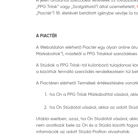
A jelen általános szerződési feltételek (a továbbia
„PPG Trilak” vagy „Szolgáltató”) által üzemeltetett,
h
„Piactér”) 18. életévét betöltött igénybe vevője (a 
A PIACTÉR
A Weboldalon elérhető Piactér egy olyan online áru
Márkaboltok”), másfelől a PPG Trilakkal szerződéses
A Stúdiók a PPG Trilak-tól különböző tulajdonosi k
a közöttük fennálló szerződés rendelkezésein túl be
A Piactéren elérhető Termékek értékesítésére vonatko
ha Ön a PPG Trilak Márkabolttól vásárol, akkor
ha Ön Stúdiótól vásárol, akkor az adott Stúdi
Utóbbi esetben, azaz, ha Ön Stúdiótól vásárol, akko
nem avatkozik bele az Ön és a Stúdió közötti fogyas
információk az adott Stúdió Profilon olvashatók.