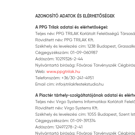
AZONOSÍTÓ ADATOK ÉS ELÉRHETŐSÉGEK
A PPG Trilak adatai és elérhetőségei:
Teljes név: PPG TRILAK Korlátolt Felelősségű Társas
Rövidített név: PPG TRILAK Kft.
Székhely és levelezési cím: 1238 Budapest, Grassalko
Cégjegyzékszám: 01-09-060987
Adószám: 10219326-2-44
Nyilvántartó bíróság: Fővárosi Törvényszék Cégbír
Web:
www.ppgtrilak.hu
Telefonszám: +36/30-241-4951
Email cím: info@trilakfestekstudio.hu
A Piactér tárhely-szolgáltatójának adatai és elérh
Teljes név: Virgo Systems Informatikai Korlátolt Fel
Rövidített név: Virgo Systems Kft.
Székhely és levelezési cím: 1055 Budapest, Szent Istvá
Cégjegyzékszám: 01-09-391374
Adószám: 12497278-2-41
Nyilvántartó bíróság: Fővárosi Törvényszék Cégbír