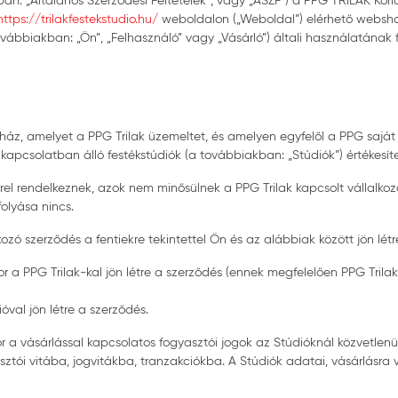
kban: „Általános Szerződési Feltételek”, vagy „ÁSZF”) a PPG TRILAK Kor
ttps://trilakfestekstudio.hu/
weboldalon („Weboldal”) elérhető websho
továbbiakban: „Ön”, „Felhasználó” vagy „Vásárló”) általi használatának f
ház, amelyet a PPG Trilak üzemeltet, és amelyen egyfelől a PPG saját
 kapcsolatban álló festékstúdiók (a továbbiakban: „Stúdiók”) értékesít
örrel rendelkeznek, azok nem minősülnek a PPG Trilak kapcsolt vállalk
folyása nincs.
zó szerződés a fentiekre tekintettel Ön és az alábbiak között jön létr
 a PPG Trilak-kal jön létre a szerződés (ennek megfelelően PPG Trilak 
óval jön létre a szerződés.
r a vásárlással kapcsolatos fogyasztói jogok az Stúdióknál közvetlenül
ztói vitába, jogvitákba, tranzakciókba. A Stúdiók adatai, vásárlásra 