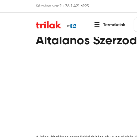
Kérdése van? +36 1 421 6193
Fontos tájékoztatás!
Webshopunk hamaros
Termékeink
Általános Szerződ