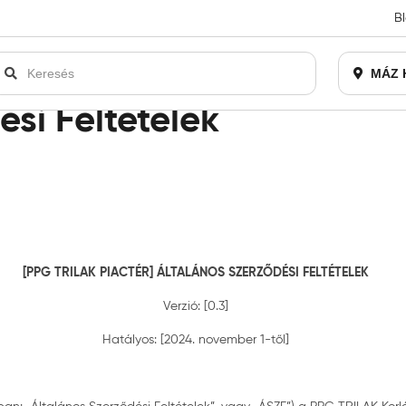
B
an bezárásra kerül. Kérjük, új rendelést már ne adjon le. Köszönjü
MÁZ 
ési Feltételek
[PPG TRILAK PIACTÉR] ÁLTALÁNOS SZERZŐDÉSI FELTÉTELEK
Verzió: [0.3]
Hatályos: [2024. november 1-től]