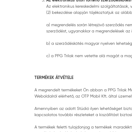
Az elektronikus úton történő szerződéskötés
Az elektronikus kereskedelmi szolgáltatások, v
(2) bekezdése alapján tájékoztatjuk az alábbi
a) megrendelés során létrejövő szerződés nem 
szerződést, ugyanakkor a megrendelések az ir
b) a szerződéskötés magyar nyelven lehetség
c) a PPG Trilak nem vetette alá magát a ma
TERMÉKEK ÁTVÉTELE
A megrendelt termékeket Ön abban a PPG Trilak Má
Weboldalról elérhető, az OTP Mobil Kft. által üzemelte
Amennyiben az adott Stúdió ilyen lehetőséget biztosí
kapcsolatos további részleteket a kiszállítást biztosí
A termékek feletti tulajdonjog a termékek maradékt