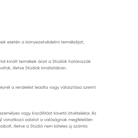
kek esetén a környezetvédelmi termékdíjat,
tal kínált termékek árait a Stúdiók határozzák
ltok, illetve Stúdiók kínálatában.
lynél a rendelést leadta vagy választása szerint
 személyes vagy kiszállítást követő átvételekor. Az
 cég) vonatkozó adatot a valóságnak megfelelően
bolt, illetve a Stúdió nem köteles új számla