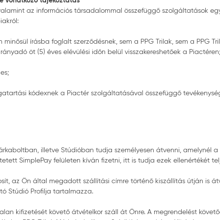
re vonatkozó tájékoztatás
alamint az információs társadalommal összefüggő szolgáltatások egyes ké
akról:
minősül írásba foglalt szerződésnek, sem a PPG Trilak, sem a PPG Tril
ányadó öt (5) éves elévülési időn belül visszakereshetőek a Piactéren
es;
gatartási kódexnek a Piactér szolgáltatásával összefüggő tevékenys
rkaboltban, illetve Stúdióban tudja személyesen átvenni, amelynél a
tett SimplePay felületen kíván fizetni, itt is tudja ezek ellenértékét telj
t, az Ön által megadott szállítási címre történő kiszállítás útján is át
tó Stúdió Profilja tartalmazza.
alan kifizetését követő átvételkor száll át Önre. A megrendelést köve