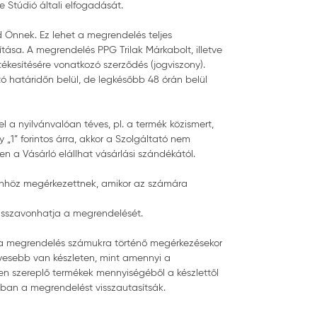
e Stúdió általi elfogadását.
d Önnek. Ez lehet a megrendelés teljes
sa. A megrendelés PPG Trilak Márkabolt, illetve
tékesítésére vonatkozó szerződés (jogviszony).
ó határidőn belül, de legkésőbb 48 órán belül
 a nyilvánvalóan téves, pl. a termék közismert,
 „1” forintos árra, akkor a Szolgáltató nem
en a Vásárló elállhat vásárlási szándékától.
 Önhöz megérkezettnek, amikor az számára
 visszavonhatja a megrendelését.
ogy a megrendelés számukra történő megérkezésekor
vesebb van készleten, mint amennyi a
ben szereplő termékek mennyiségéből a készlettől
sban a megrendelést visszautasítsák.