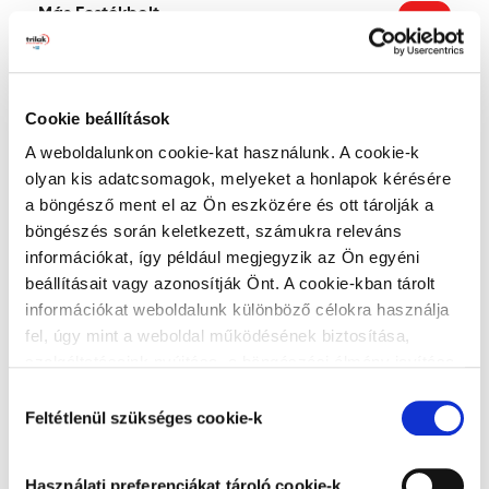
Más Festékbolt
2120 Dunakeszi, Kossuth Lajos u. 34
Vasárnap: zárva
Mutass többet
Útvonalterv
Cookie beállítások
Rév Festék Kisáruház
A weboldalunkon cookie-kat használunk. A cookie-k
2120 Dunakeszi, Rév út 50
olyan kis adatcsomagok, melyeket a honlapok kérésére
Vasárnap: 08:00 - 12:00
a böngésző ment el az Ön eszközére és ott tárolják a
Mutass többet
Útvonalterv
böngészés során keletkezett, számukra releváns
információkat, így például megjegyzik az Ön egyéni
Színspirál Festék és Barkácsüzlet
beállításait vagy azonosítják Önt. A cookie-kban tárolt
1155 Budapest, Kolozsvár u. 40
információkat weboldalunk különböző célokra használja
Vasárnap: zárva
fel, úgy mint a weboldal működésének biztosítása,
Mutass többet
Útvonalterv
szolgáltatásaink nyújtása, a böngészési élmény javítása,
a felhasználók érdeklődésének megfelelő, személyre
Hozzájárulás
Vitál-Kolor festékstudió
szabott ajánlatok megjelenítése, látogatottsági adatok
Feltétlenül szükséges cookie-k
kiválasztása
3200 Gyöngyös, Bethlen Gábor u. 2
elemzése. A weboldalunk által alkalmazott cookie-k,
Vasárnap: zárva
különösen a Google Analytics cookie-k működéséről,
Mutass többet
Útvonalterv
Használati preferenciákat tároló cookie-k