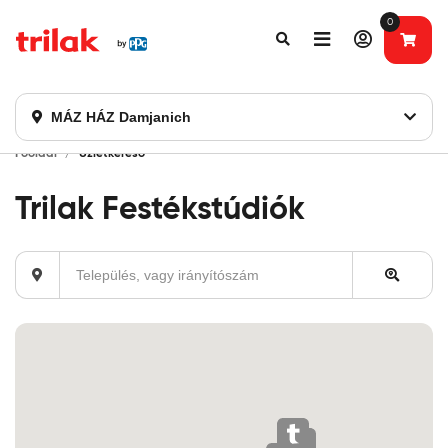
0
Fontos tájékoztatás!
Webshopunk hamarosan bezárásra kerül. Kérjük, új
rendelést már ne adjon le. Köszönjük eddigi bizalmát!
MÁZ HÁZ Damjanich
Főoldal
Üzletkereső
Trilak Festékstúdiók
Település,
vagy
irányítószám