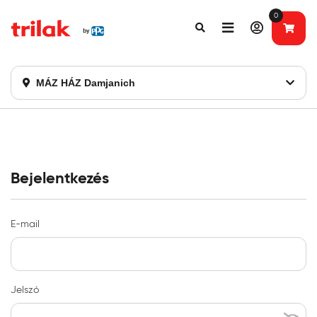
0
Fontos tájékoztatás!
Webshopunk hamarosan bezárásra kerül. Kérjük, új
rendelést már ne adjon le. Köszönjük eddigi bizalmát!
MÁZ HÁZ Damjanich
Bejelentkezés
E-mail
Jelszó