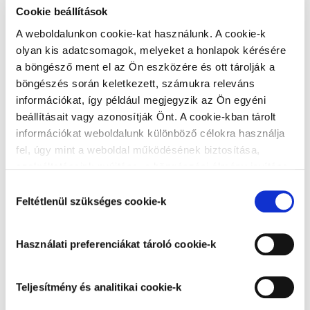
Cookie beállítások
A weboldalunkon cookie-kat használunk. A cookie-k
Email
olyan kis adatcsomagok, melyeket a honlapok kérésére
a böngésző ment el az Ön eszközére és ott tárolják a
böngészés során keletkezett, számukra releváns
információkat, így például megjegyzik az Ön egyéni
beállításait vagy azonosítják Önt. A cookie-kban tárolt
Vezetéknév
információkat weboldalunk különböző célokra használja
fel, úgy mint a weboldal működésének biztosítása,
szolgáltatásaink nyújtása, a böngészési élmény javítása,
a felhasználók érdeklődésének megfelelő, személyre
Hozzájárulás
szabott ajánlatok megjelenítése, látogatottsági adatok
Keresztnév
Feltétlenül szükséges cookie-k
kiválasztása
elemzése. A weboldalunk által alkalmazott cookie-k,
különösen a Google Analytics cookie-k működéséről,
Használati preferenciákat tároló cookie-k
azok letiltásáról az
Adatkezelési tájékoztatóban
olvashat bővebben. Az "Összes cookie elfogadása”
Jelszó
gombra kattintva hozzájárul a teljesítmény és analitikai,
Teljesítmény és analitikai cookie-k
használati preferenciákat tároló, besorolás alatt álló és