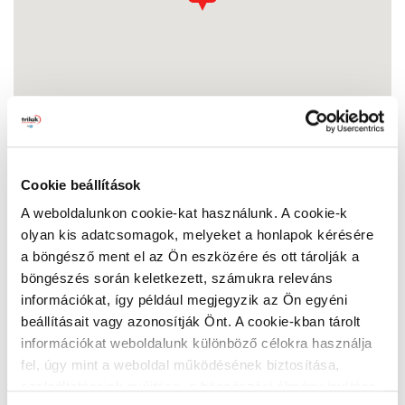
Cookie beállítások
A weboldalunkon cookie-kat használunk. A cookie-k
MÁZ HÁZ Damjanich
olyan kis adatcsomagok, melyeket a honlapok kérésére
1071 Budapest, Damjanich u. 18.
a böngésző ment el az Ön eszközére és ott tárolják a
Nyitvatartás:
böngészés során keletkezett, számukra releváns
Hétfő:
07:00 - 17:00
információkat, így például megjegyzik az Ön egyéni
Kedd:
07:00 - 17:00
beállításait vagy azonosítják Önt. A cookie-kban tárolt
Szerda:
07:00 - 17:00
információkat weboldalunk különböző célokra használja
Csütörtök:
07:00 - 17:00
fel, úgy mint a weboldal működésének biztosítása,
Péntek:
07:00 - 17:00
szolgáltatásaink nyújtása, a böngészési élmény javítása,
Szombat:
07:00 - 13:00