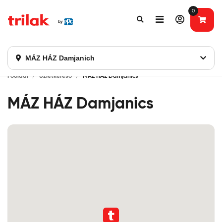
0
Fontos tájékoztatás!
Webshopunk hamarosan bezárásra kerül. Kérjük, új
rendelést már ne adjon le. Köszönjük eddigi bizalmát!
MÁZ HÁZ Damjanich
Főoldal
Üzletkereső
MÁZ HÁZ Damjanics
MÁZ HÁZ Damjanics