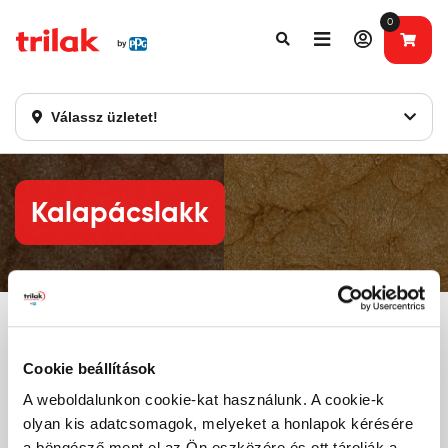
0
Fontos tájékoztatás!
Webshopunk hamarosan bezárásra kerül. Kérjük, új
rendelést már ne adjon le. Köszönjük eddigi bizalmát!
Válassz üzletet!
Kalapácslakk
Találatok szűkítése
Cookie beállítások
A weboldalunkon cookie-kat használunk. A cookie-k
olyan kis adatcsomagok, melyeket a honlapok kérésére
Relevancia szerint
a böngésző ment el az Ön eszközére és ott tárolják a