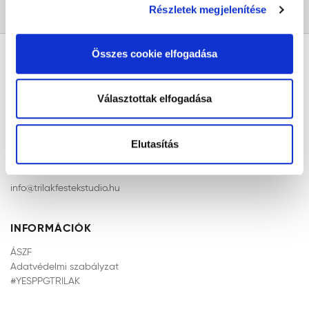
alkalmazását. A "Választottak elfogadása" gombra
összetétele megakadályozza a már meglévő rozsda
Részletek megjelenítése
kattintva elfogadja az Ön által kiválasztott cookie-k
elterjedését és védelmet nyújt az oxidáció ellen is. Mivel
alkalmazását. A "Részletek megjelenítése” gombra
nem csupán fedőfesték, hanem alapozószer is egyben,
Összes cookie elfogadása
kattintással megismerheti és beállíthatja, hogy mely
már önmagában alkalmazva is kitűnő tapadást biztosít, és
cookie alkalmazását fogadja el.
saját munkavégzésünket is megkönnyítjük általa: nincs
szükség külön alapozásra, két réteget felvéve
Választottak elfogadása
különlegesen tartós eredményre tehetünk szert. Erősen
ügyeljünk az esetleges laza, málló, pergő rozsda- vagy
festékréteg eltávolítására, majd azt követő tisztításra,
Elutasítás
csiszolásra és pormentesítésre, ezzel a vágyott effektus
KÖZPONTI ELÉRHETŐSÉGÜNK
megvalósítható. A tökéletes hatás elérése érdekében
info@trilakfestekstudio.hu
javasoljuk, hogy az előkészítéskor is gondosan kövesse a
felhasználási utasításokat vagy szükség esetén kérjen
szakmai segítséget!
INFORMÁCIÓK
A Trinát Metal termékcsalád felületeink számára hatékony
ÁSZF
és egyben esztétikus megoldás lehet az időjárás káros
Adatvédelmi szabályzat
hatásai ellen. Legyen szó ipari környezetről (csővezetékek,
#YESPPGTRILAK
gépek, berendezések bevonásáról), vagy otthoni