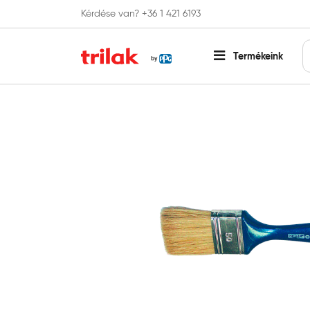
Kérdése van? +36 1 421 6193
Fontos tájékoztatás!
Webshopunk hamaros
Termékeink
Főoldal
Festőszerszámok
Ecset
Progold Laposec