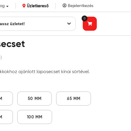
log
Üzletkereső
Bejelentkezés
k eddigi bizalmát!
0
assz üzletet!
secset
 )
kkokhoz ajánlott laposecset kínai sörtével.
M
50 MM
65 MM
M
100 MM