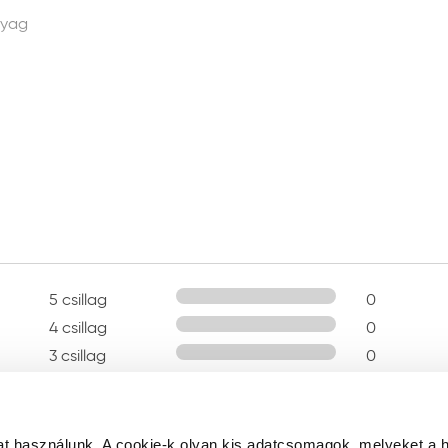
yag
5 csillag
0
4 csillag
0
3 csillag
0
2 csillag
0
1 csillag
0
t használunk. A cookie-k olyan kis adatcsomagok, melyeket a 