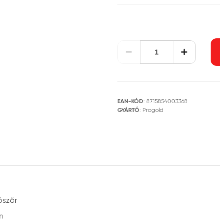
EAN-KÓD
:
8715854003368
GYÁRTÓ
:
Progold
ószőr
m