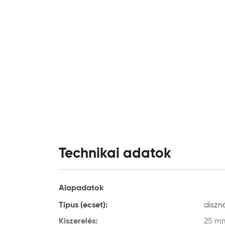
Technikai adatok
Alapadatok
Típus (ecset):
diszn
Kiszerelés:
25 m