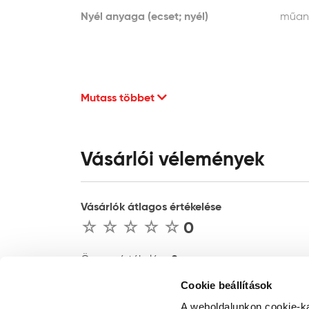
Nyél anyaga (ecset; nyél)
műan
Mutass többet
Vásárlói vélemények
Vásárlók átlagos értékelése
0
0
Összes értékelés :
Cookie beállítások
ÉRTÉKELÉS ÍRÁSA
A weboldalunkon cookie-ka