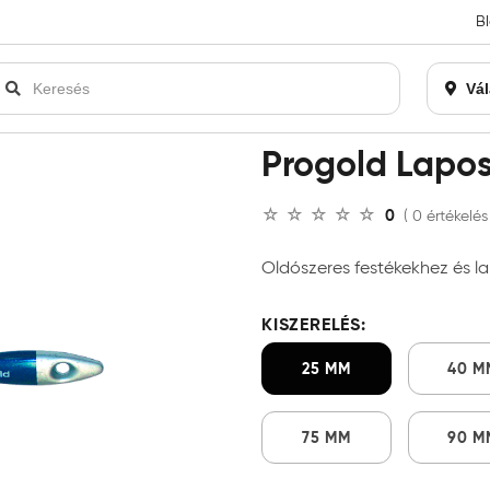
B
an bezárásra kerül. Kérjük, új rendelést már ne adjon le. Köszönjü
Vál
set
Progold Lapo
0
( 0 értékelés
Oldószeres festékekhez és la
KISZERELÉS:
25 MM
40 M
75 MM
90 M