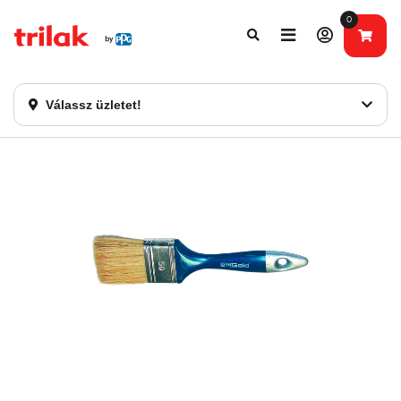
0
Fontos tájékoztatás!
Webshopunk hamarosan bezárásra kerül. Kérjük, új
rendelést már ne adjon le. Köszönjük eddigi bizalmát!
Válassz üzletet!