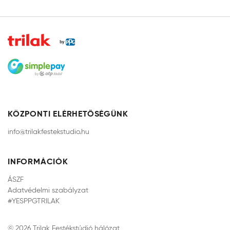
KÖZPONTI ELÉRHETŐSÉGÜNK
info@trilakfestekstudio.hu
INFORMÁCIÓK
ÁSZF
Adatvédelmi szabályzat
#YESPPGTRILAK
© 2026 Trilak Festékstúdió hálózat