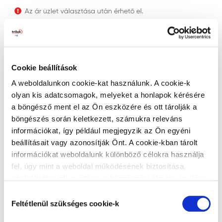
Az ár üzlet választása után érhető el.
KOSÁRBA RAKOM
Cookie beállítások
A weboldalunkon cookie-kat használunk. A cookie-k
olyan kis adatcsomagok, melyeket a honlapok kérésére
a böngésző ment el az Ön eszközére és ott tárolják a
EAN-KÓD
:
8715854003382
böngészés során keletkezett, számukra releváns
GYÁRTÓ
:
Progold
információkat, így például megjegyzik az Ön egyéni
beállításait vagy azonosítják Önt. A cookie-kban tárolt
információkat weboldalunk különböző célokra használja
Technikai adatok
fel, úgy mint a weboldal működésének biztosítása,
szolgáltatásaink nyújtása, a böngészési élmény javítása,
a felhasználók érdeklődésének megfelelő, személyre
Hozzájárulás
Alapadatok
szabott ajánlatok megjelenítése, látogatottsági adatok
Feltétlenül szükséges cookie-k
kiválasztása
elemzése. A weboldalunk által alkalmazott cookie-k,
Típus (ecset):
disznószőr