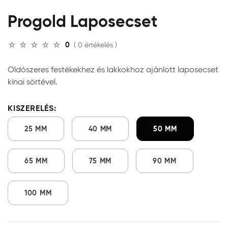
Progold Laposecset
0
( 0 értékelés )
Oldószeres festékekhez és lakkokhoz ajánlott laposecset
kínai sörtével.
KISZERELÉS:
25 MM
40 MM
50 MM
65 MM
75 MM
90 MM
100 MM