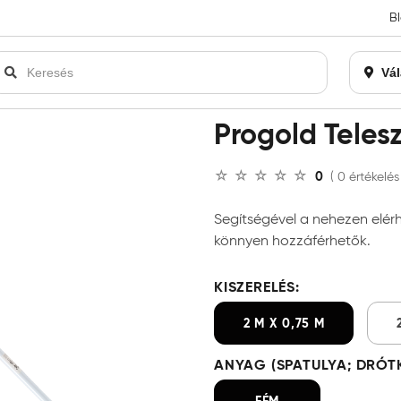
B
an bezárásra kerül. Kérjük, új rendelést már ne adjon le. Köszönjü
Vál
d Teleszkópos Hosszabító
Progold Teles
0
( 0 értékelés
Segítségével a nehezen elérh
könnyen hozzáférhetők.
KISZERELÉS:
2 M X 0,75 M
ANYAG (SPATULYA; DRÓTK