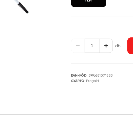
FÉM
db
EAN-KÓD
:
5996281074883
GYÁRTÓ
:
Progold