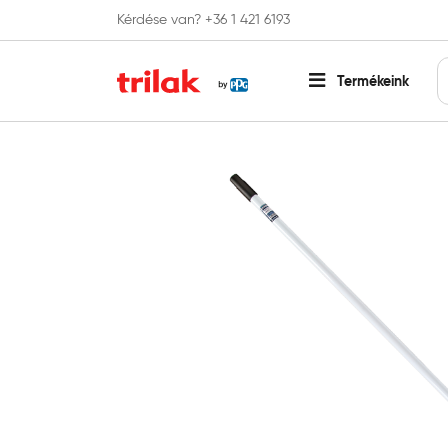
Kérdése van? +36 1 421 6193
Fontos tájékoztatás!
Webshopunk hamaros
Termékeink
Főoldal
Festőszerszámok
Egyéb eszközök
Progol