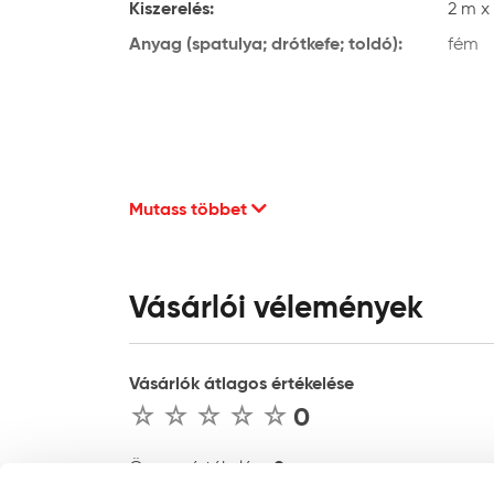
Kiszerelés:
2 m x
Anyag (spatulya; drótkefe; toldó):
fém
Mutass többet
Vásárlói vélemények
Vásárlók átlagos értékelése
0
0
Összes értékelés :