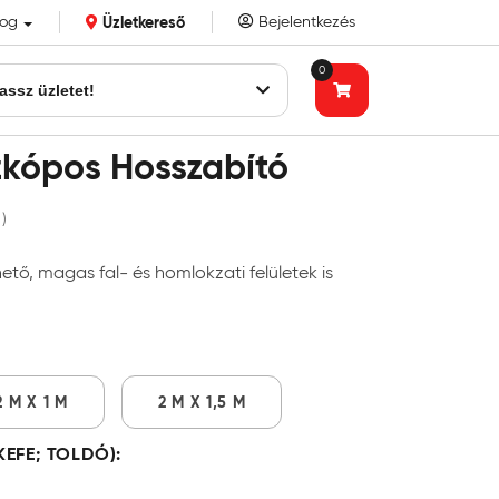
log
Üzletkereső
Bejelentkezés
k eddigi bizalmát!
0
assz üzletet!
zkópos Hosszabító
 )
ető, magas fal- és homlokzati felületek is
2 M X 1 M
2 M X 1,5 M
EFE; TOLDÓ):